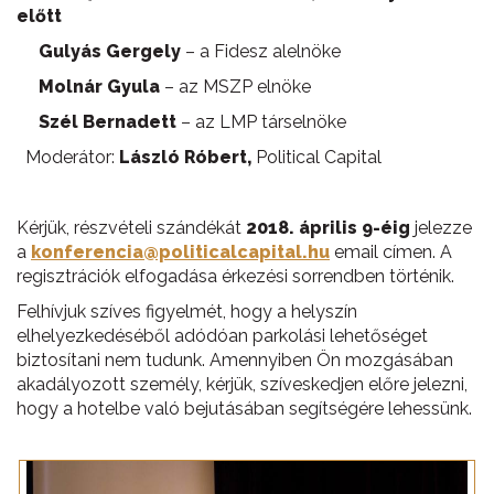
előtt
Gulyás Gergely
– a Fidesz alelnöke
Molnár Gyula
– az MSZP elnöke
Szél Bernadett
– az LMP társelnöke
Moderátor:
László Róbert,
Political Capital
Kérjük, részvételi szándékát
2018. április 9-éig
jelezze
a
konferencia@politicalcapital.hu
email címen. A
regisztrációk elfogadása érkezési sorrendben történik.
Felhívjuk szíves figyelmét, hogy a helyszín
elhelyezkedéséből adódóan parkolási lehetőséget
biztosítani nem tudunk. Amennyiben Ön mozgásában
akadályozott személy, kérjük, szíveskedjen előre jelezni,
hogy a hotelbe való bejutásában segítségére lehessünk.