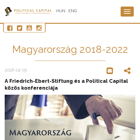
HUN
ENG
Togg
navig
Magyarország 2018-2022
2018-04-05
A Friedrich-Ebert-Stiftung és a Political Capital
közös konferenciája