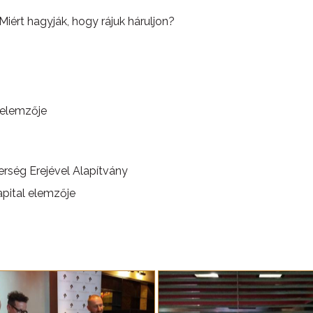
? Miért hagyják, hogy rájuk háruljon?
l elemzője
rség Erejével Alapítvány
apital elemzője