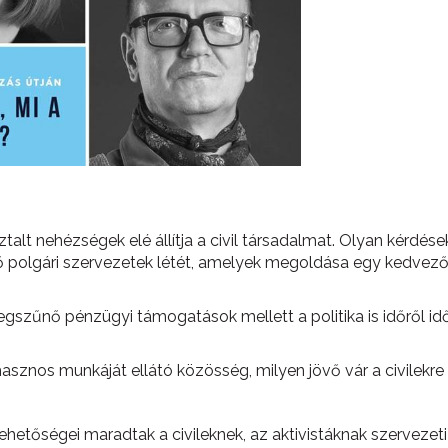
t nehézségek elé állítja a civil társadalmat. Olyan kérdések
polgári szervezetek létét, amelyek megoldása egy kedvezőbb 
szűnő pénzügyi támogatások mellett a politika is időről időre
hasznos munkáját ellátó közösség, milyen jövő vár a civilek
lehetőségei maradtak a civileknek, az aktivistáknak szervezeti