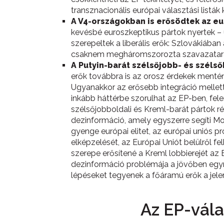
transznacionális európai választási listák
A V4-országokban is erősödtek az eur
kevésbé euroszkeptikus pártok nyertek –
szerepeltek a liberális erők: Szlovákiáb
csaknem megháromszorozta szavazatar
A Putyin-barát szélsőjobb- és széls
erők továbbra is az orosz érdekek mentén
Ugyanakkor az erősebb integráció mellett
inkább háttérbe szorulhat az EP-ben, fel
szélsőjobboldali és Kreml-barát pártok rév
dezinformáció, amely egyszerre segíti Mos
gyenge európai elitet, az európai uniós pr
elképzelését, az Európai Uniót belülről 
szerepe erősítené a Kreml lobbierejét a
dezinformáció problémája a jövőben egyre
lépéseket tegyenek a főáramú erők a jel
Az EP-vál