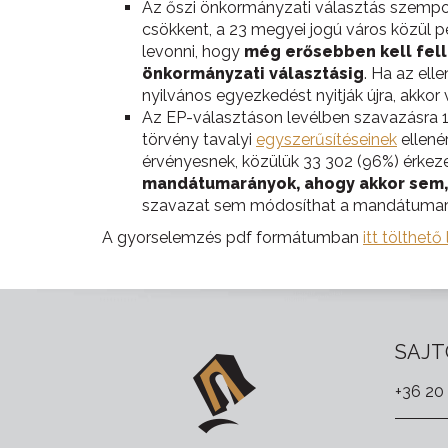
Az őszi önkormányzati választás szempon
csökkent, a 23 megyei jogú város közül p
levonni, hogy
még erősebben kell fell
önkormányzati választásig
. Ha az el
nyilvános egyezkedést nyitják újra, akko
Az EP-választáson levélben szavazásra 
törvény tavalyi
egyszerűsítéseinek
ellené
érvényesnek, közülük 33 302 (96%) érkeze
mandátumarányok, ahogy akkor sem, 
szavazat sem módosíthat a mandátumar
A gyorselemzés pdf formátumban
itt tölthető 
SAJT
+36 20