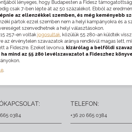
tjából lényeges, hogy Budapesten a Fidesz támogatottsága 
edig csak 7-ben lépte át az 50 százalékot. Ebből az eredmén
épnie az ellenzékkel szemben, és még keményebb sze
lenzéki pártok ezzel szemben nem a helyi kampányokra és a 
r vereséget szenvedhetnek a helyi választásokon.
115 257-en voltak
jogosultak
, közülük 55 280-an küldték vissz
re az érvénytelen szavazatok aránya rendkívül magas lett, m
tt a Fideszre. Ezeket levonva,
kizárólag a belföldi szav
ha mind az 55 280 levélszavazatot a Fideszhez könyve
ányokon.
le
.
ÓKAPCSOLAT:
TELEFON:
 665 0384
+36 20 665 0384