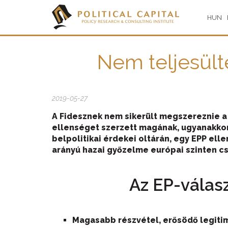
HUN
Nem teljesült
2019-05-27
A Fidesznek nem sikerült megszereznie a 
ellenséget szerzett magának, ugyanakkor
belpolitikai érdekei oltárán, egy EPP ell
arányú hazai győzelme európai szinten c
Az EP-válas
Magasabb részvétel, erősödő legitim