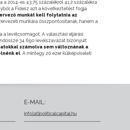
a 2014-es 43,75 százalékról 41,2 százalékra
yből a Fidesz azt a következtetést fogja
rvező munkát kell folytatnia az
szervezeti munkára összpontosítanak, hanem a
a a levélcsomagot. A választási eljárási
indössze 34 690 levélszavazat bizonyult
azatokkal számolva sem változnának a
lnénk el
. A mintegy 20 ezer külképviseleti
E-MAIL:
info[at]politicalcapital.hu