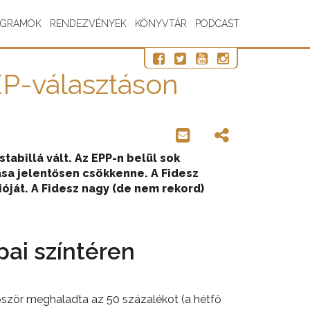
OGRAMOK
RENDEZVÉNYEK
KÖNYVTÁR
PODCAST
EP-választáson
abillá vált. Az EPP-n belül sok
sa jelentősen csökkenne. A Fidesz
ióját. A Fidesz nagy (de nem rekord)
ai színtéren
őször meghaladta az 50 százalékot (a hétfő