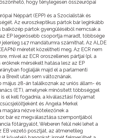
s köszönhető, hogy ténylegesen összeurópai
rópai Néppárt (EPP) és a Szocialisták és
égét. Az euroszkeptikus pártok bár leginkább
és balközép pártok gyengüléséből nemcsak a
is az EP legerősebb csoportja maradt, többsége
&D jelenleg 147 mandátumra számíthat. Az ALDE
e (EAPN) méretét közelítheti meg. Az ECR nem
re, mivel az ECR oroszellenes pártjai (pl. a
s erőknek mérsékelt hatása lesz az EP
ányban foglalják majd el a parlamenti
a Brexit után sem változnának.
május 28-án találkoznak az uniós állam- és
Tanács (ET), amelynek minősített többséggel
s el kell fogadnia, a kiválasztási folyamat
súcsjelöltjeként és Angela Merkel
ja magára nézve kötelezőnek a
tor, bár ez megválasztása szempontjából
cia főtárgyalót, Weberen felül neki lehet a
z EB vezető posztját, az átmenetileg
ását követelő hangokat; ismét felmerülhet a