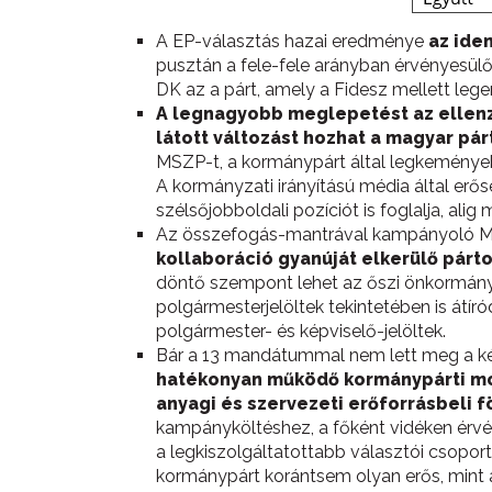
A EP-választás hazai eredménye
az iden
pusztán a fele-fele arányban érvényesülő
DK az a párt, amely a Fidesz mellett leger
A legnagyobb meglepetést az ellenz
látott változást hozhat a magyar pá
MSZP-t, a kormánypárt által legkeményeb
A kormányzati irányítású média által erő
szélsőjobboldali pozíciót is foglalja, ali
Az összefogás-mantrával kampányoló MS
kollaboráció gyanúját elkerülő párt
döntő szempont lehet az őszi önkormányza
polgármesterjelöltek tekintetében is át
polgármester- és képviselő-jelöltek.
Bár a 13 mandátummal nem lett meg a két
hatékonyan működő kormánypárti mozg
anyagi és szervezeti erőforrásbeli 
kampányköltéshez, a főként vidéken érvén
a legkiszolgáltatottabb választói csopor
kormánypárt korántsem olyan erős, mint