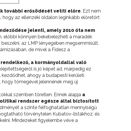
ak további erősödését vetíti előre
. Ezt nem
 hogy az ellenzéki oldalon leginkább előretört
ndeződése jelenti, amely 2010 óta nem
, előbbi könnyen bekebelezheti a maradék
et beszélni, az LMP lényegében megsemmisült.
lámizásában, de mivel a Fidesz a
s rendelkező, a kormányoldallal való
iépítettségéről is jó képet ad, márpedig ez
l kezdődhet, ahogy a budapesti kerületi
ű, hogy tömegével jelennének meg új
tokkal szemben töretlen. Ennek alapja
a
tikai rendszer egésze által biztosított
edményét a szinte felfoghatatlan mennyiségű
bogtatható törvénytelen Kubatov-listákhoz, és
ékelni. Mindezeket figyelembe véve a