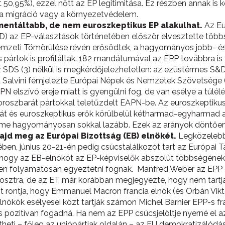
 50,95%), ezzel nőtt az EP legitimitása. Ez részben annak i
a migráció vagy a környezetvédelem.
mentáltabb, de nem euroszkeptikus EP alakulhat.
Az Eu
 az EP-választások történetében először elvesztette többs
 Nemzeti Tömörülése révén erősödtek, a hagyományos jobb- 
is pártok is profitáltak. 182 mandátumával az EPP továbbra 
az SDS (3) nélkül is megkérdőjelezhetetlen: az ezüstérmes S
k a Salvini fémjelezte Európai Népek és Nemzetek Szövetség
N elszívó ereje miatt is gyengülni fog, de van esélye a túlélés
oroszbarát pártokkal teletűzdelt EAPN-be. Az euroszkeptiku
át és euroszkeptikus erők körülbelül kétharmad-egyharmad ar
elme hagyományosan sokkal lazább. Ezek az arányok döntően 
ajd meg az Európai Bizottság (EB) elnökét.
Legközelebb 
ben, június 20-21-én pedig csúcstalálkozót tart az Európai 
e, hogy az EB-elnököt az EP-képviselők abszolút többségének i
rben folyamatosan egyeztetni fognak. Manfred Weber az EPP c
posztra, de az ET már korábban megjegyezte, hogy nem tart
it rontja, hogy Emmanuel Macron francia elnök (és Orbán Vik
ökök esélyesei közt tartják számon Michel Barnier EPP-s fran
 pozitívan fogadná. Ha nem az EPP csúcsjelöltje nyerné el a
sítheti – főleg az uniópártiak oldalán – az EU demokratizálód