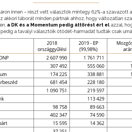
táron innen – részt vett választók mintegy 62%-a szavazott 
 az akkori táborát minden pártnak ahhoz, hogy változatlan sza
sen,
a DK és a Momentum pedig áttörést ért el
azzal, ho
edig a tavalyi választóik ötödét-harmadát tudták csak urná