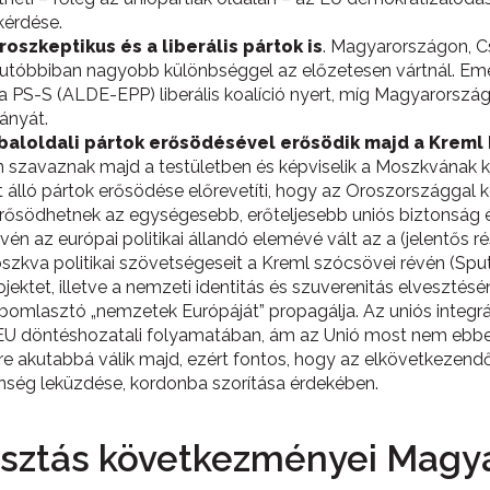
 kérdése.
oszkeptikus és a liberális pártok is
. Magyarországon, C
 utóbbiban nagyobb különbséggel az előzetesen vártnál. Eme
an a PS-S (ALDE-EPP) liberális koalíció nyert, míg Magyarors
ányát.
őbaloldali pártok erősödésével erősödik majd a Kreml
 szavaznak majd a testületben és képviselik a Moszkvának ke
 álló pártok erősödése előrevetíti, hogy az Oroszországgal 
erősödhetnek az egységesebb, erőteljesebb uniós biztonság é
én az európai politikai állandó elemévé vált az a (jelentős rés
zkva politikai szövetségeseit a Kreml szócsövei révén (Sputni
ojektet, illetve a nemzeti identitás és szuverenitás elvesztés
felbomlasztó „nemzetek Európáját” propagálja. Az uniós inte
z EU döntéshozatali folyamatában, ám az Unió most nem ebbe
 akutabbá válik majd, ezért fontos, hogy az elkövetkezendő
enség leküzdése, kordonba szorítása érdekében.
asztás következményei Magy