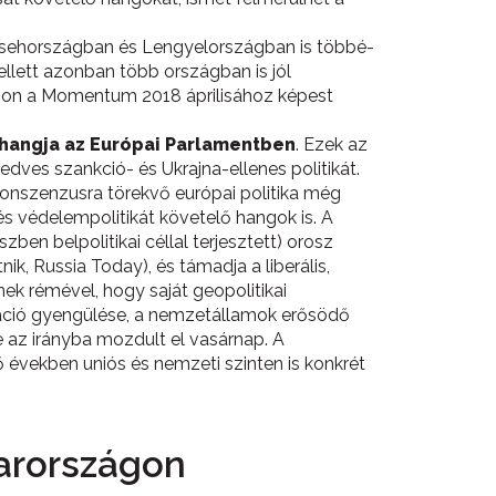
sehországban és Lengyelországban is többé-
llett azonban több országban is jól
zágon a Momentum 2018 áprilisához képest
 hangja az Európai Parlamentben
. Ezek az
dves szankció- és Ukrajna-ellenes politikát.
konszenzusra törekvő európai politika még
s védelempolitikát követelő hangok is. A
zben belpolitikai céllal terjesztett) orosz
k, Russia Today), és támadja a liberális,
ének rémével, hogy saját geopolitikai
gráció gyengülése, a nemzetállamok erősödő
 az irányba mozdult el vasárnap. A
 években uniós és nemzeti szinten is konkrét
arországon