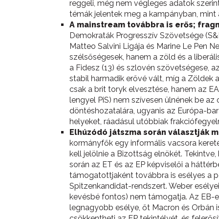
reggeli, még nem végleges adatok szerint
témák jelentek meg a kampányban, mint 
A mainstream továbbra is erős; frag
Demokraták Progresszív Szövetsége (S&D)
Matteo Salvini Ligája és Marine Le Pen
szélsőségesek, hanem a zöld és a liberál
a Fidesz (13) és szlovén szövetségese, 
stabil harmadik erővé vált, míg a Zölde
csak a brit toryk elvesztése, hanem az EAP
lengyel PiS) nem szívesen ülnének be az 
döntéshozatalára, ugyanis az Európa-bar
helyeket, ráadásul utóbbiak frakciófegy
Elhúzódó játszma során választják m
kormányfők egy informális vacsora kereté
kell jelölnie a Bizottság elnökét. Tekintv
során az ET és az EP képviselői a hátté
támogatottjaként továbbra is esélyes a 
Spitzenkandidat-rendszert. Weber esélye
kevésbé fontos) nem támogatja. Az EB-eln
legnagyobb esélye, őt Macron és Orbán is
csökkentheti az EP tekintélyét, és felerő