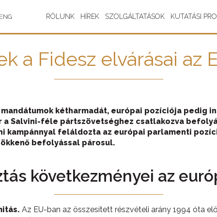
RÓLUNK
HÍREK
SZOLGÁLTATÁSOK
KUTATÁSI PR
ENG
ek a Fidesz elvárásai az 
mandátumok kétharmadát, európai pozíciója pedig inst
 a Salvini-féle pártszövetséghez csatlakozva befolyá
eni kampánnyal feláldozta az európai parlamenti pozíc
sökkenő befolyással párosul.
ztás következményei az európ
itás.
Az EU-ban az összesített részvételi arány 1994 óta el