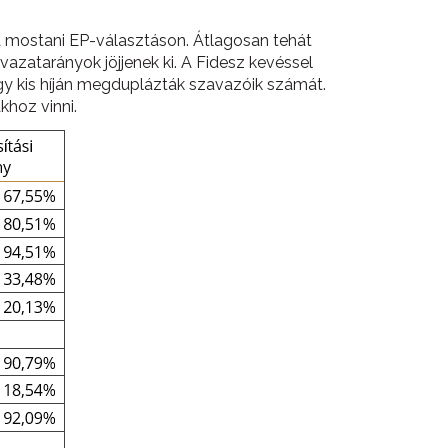
a mostani EP-választáson. Átlagosan tehát
vazatarányok jöjjenek ki. A Fidesz kevéssel
gy kis híján megduplázták szavazóik számát.
khoz vinni.