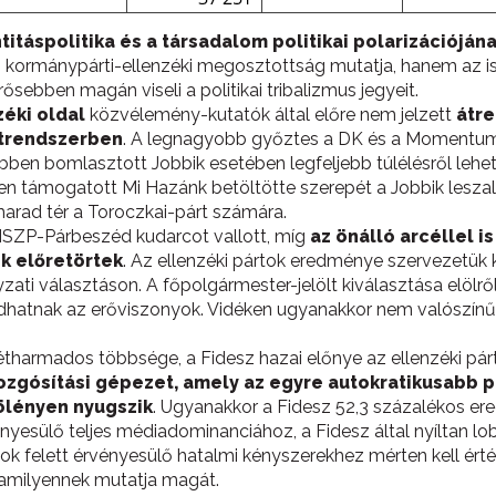
titáspolitika és a társadalom politikai polarizációján
 kormánypárti-ellenzéki megosztottság mutatja, hanem az is,
ősebben magán viseli a politikai tribalizmus jegyeit.
éki oldal
közvélemény-kutatók által előre nem jelzett
átre
rtrendszerben
. A legnagyobb győztes a DK és a Momentum
ben bomlasztott Jobbik esetében legfeljebb túlélésről leh
sen támogatott Mi Hazánk betöltötte szerepét a Jobbik lesza
g marad tér a Toroczkai-párt számára.
ZP-Párbeszéd kudarcot vallott, míg
az önálló arcéllel i
ok előretörtek
. Az ellenzéki pártok eredménye szervezetük k
ti választáson. A főpolgármester-jelölt kiválasztása elölrő
íródhatnak az erőviszonyok. Vidéken ugyanakkor nem valószín
harmados többsége, a Fidesz hazai előnye az ellenzéki pár
ósítási gépezet, amely az egyre autokratikusabb poli
fölényen nyugszik
. Ugyanakkor a Fidesz 52,3 százalékos er
yesülő teljes médiadominanciához, a Fidesz által nyíltan lo
tok felett érvényesülő hatalmi kényszerekhez mérten kell ért
 amilyennek mutatja magát.