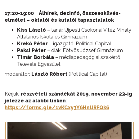
17:20-19:00 Álhírek, dezinfó, összeesküvés-
elmélet – oktatói és kutatói tapasztalatok
Kiss László
– tanár, Újpesti Csokonai Vitéz Mihály
Általános Iskola és Gimnázium
Krekó Péter
– igazgató, Political Capital
Paksi Péter
– diák, Eötvös József Gimnázium
Timár Borbála
– médiapedagógiai szakértő,
Televele Egyesület
moderátor:
László Róbert
(Political Capital)
Kérjük,
részvételi szándékát 2019. november 23-ig
jelezze az alábbi linken
:
https://forms.gle/1vKCxy3Y6HnURFQk6