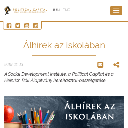
HUN
ENG
Togg
navig
Álhírek az iskolában
2019-11-13
A Social Development Institute, a Political Capital és a
Heinrich Böll Alapítvány k
erekasztal-beszélgetése