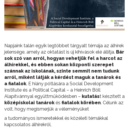
Napjaink talán egyik legtöbbet tárgyalt témája az álhírek
jelensége, amely az oktatást is új kihívások elé állítja.
Bár
sok szó van arról, hogyan vehetjük fel a harcot az
álhírekkel, és ebben sokan központi szerepet
szánnak az iskolának, szinte semmit nem tudunk
arról, miként látják a kérdést maguk a tanárok és
a fiatalok
. E hiány pótlására a Social Development
Institute és a Political Capital – a Heinrich Böll
Alapítvánnyal együttműködésben –
kutatás
t készített a
középiskolai tanárok
és
fiatalok
körében
. Célunk az
volt, hogy megismerjük a véleményüket
a tudományos ismeretekkel és közéleti témákkal
kapcsolatos álhírekről,