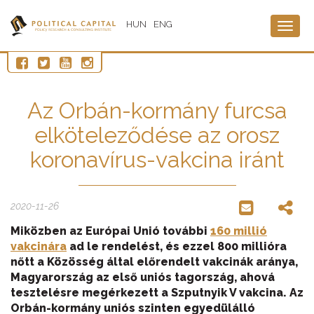
HUN
ENG
Togg
navig
Az Orbán-kormány furcsa
elköteleződése az orosz
koronavírus-vakcina iránt
2020-11-26
Miközben az Európai Unió további
160 millió
vakcinára
ad le rendelést, és ezzel 800 millióra
nőtt a Közösség által előrendelt vakcinák aránya,
Magyarország az első uniós tagország, ahová
tesztelésre megérkezett a Szputnyik V vakcina. Az
Orbán-kormány uniós szinten egyedülálló