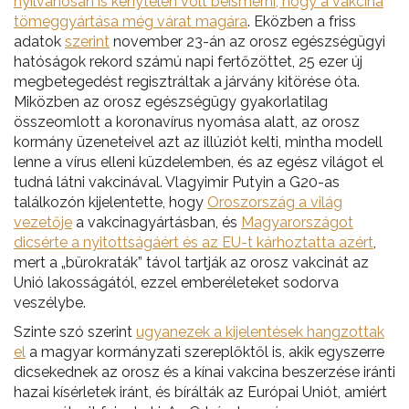
nyilvánosan is kénytelen volt beismerni, hogy a vakcina
tömeggyártása még várat magára
. Eközben a friss
adatok
szerint
november 23-án az orosz egészségügyi
hatóságok rekord számú napi fertőzöttet, 25 ezer új
megbetegedést regisztráltak a járvány kitörése óta.
Miközben az orosz egészségügy gyakorlatilag
összeomlott a koronavírus nyomása alatt, az orosz
kormány üzeneteivel azt az illúziót kelti, mintha modell
lenne a vírus elleni küzdelemben, és az egész világot el
tudná látni vakcinával. Vlagyimir Putyin a G20-as
találkozón kijelentette, hogy
Oroszország a világ
vezetője
a vakcinagyártásban, és
Magyarországot
dicsérte a nyitottságáért és az EU-t kárhoztatta azért
,
mert a „bürokraták” távol tartják az orosz vakcinát az
Unió lakosságától, ezzel emberéleteket sodorva
veszélybe.
Szinte szó szerint
ugyanezek a kijelentések hangzottak
el
a magyar kormányzati szereplőktől is, akik egyszerre
dicsekednek az orosz és a kínai vakcina beszerzése iránti
hazai kísérletek iránt, és bírálták az Európai Uniót, amiért