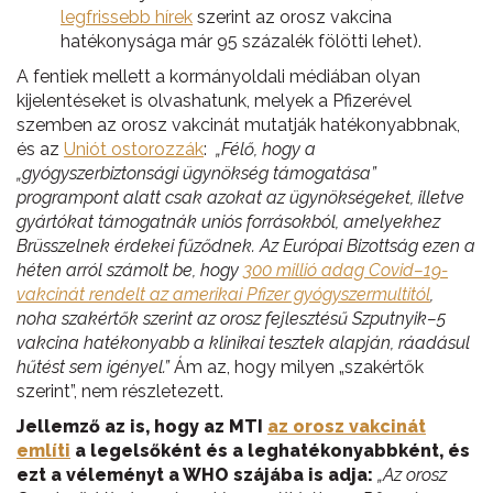
legfrissebb hírek
szerint az orosz vakcina
hatékonysága már 95 százalék fölötti lehet).
A fentiek mellett a kormányoldali médiában olyan
kijelentéseket is olvashatunk, melyek a Pfizerével
szemben az orosz vakcinát mutatják hatékonyabbnak,
és az
Uniót ostorozzák
:
„
Félő, hogy a
„gyógyszerbiztonsági ügynökség támogatása”
programpont alatt csak azokat az ügynökségeket, illetve
gyártókat támogatnák uniós forrásokból, amelyekhez
Brüsszelnek érdekei fűződnek. Az Európai Bizottság ezen a
héten arról számolt be, hogy
300 millió adag Covid–19-
vakcinát rendelt az amerikai Pfizer gyógyszermultitól
,
noha szakértők szerint az orosz fejlesztésű Szputnyik–5
vakcina hatékonyabb a klinikai tesztek alapján, ráadásul
hűtést sem igényel.”
Ám az, hogy milyen „szakértők
szerint”, nem részletezett.
Jellemző az is, hogy az MTI
az orosz vakcinát
említi
a legelsőként és a leghatékonyabbként, és
ezt a véleményt a WHO szájába is adja:
„Az orosz