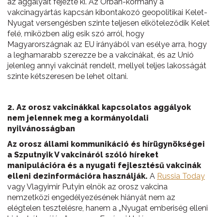
az aggályait fejezte ki. Az Orbán-kormány a
vakcinagyártás kapcsán kibontakozó geopolitikai Kelet-
Nyugat versengésben szinte teljesen elköteleződik Kelet
felé, miközben alig esik szó arról, hogy
Magyarországnak az EU irányából van esélye arra, hogy
a leghamarabb szerezze be a vakcinákat, és az Unió
jelenleg annyi vakcinát rendelt, mellyel teljes lakosságát
szinte kétszeresen be lehet oltani.
2. Az orosz vakcinákkal kapcsolatos aggályok
nem jelennek meg a kormányoldali
nyilvánosságban
Az orosz állami kommunikáció és hírügynökségei
a Szputnyik V vakcináról szóló híreket
manipulációra és a nyugati fejlesztésű vakcinák
elleni dezinformációra használják.
A
Russia Today
vagy Vlagyimir Putyin elnök az orosz vakcina
nemzetközi engedélyezésének hiányát nem az
elégtelen tesztelésre, hanem a „Nyugat emberiség elleni