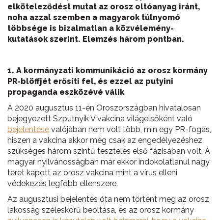
elköteleződést mutat az orosz oltóanyag iránt,
noha azzal szemben a magyarok túlnyomó
többsége is bizalmatlan a közvélemény-
kutatások szerint. Elemzés három pontban.
1. A kormányzati kommunikáció az orosz kormány
PR-blöffjét erősíti fel, és ezzel az putyini
propaganda eszközévé válik
A 2020 augusztus 11-én Oroszországban hivatalosan
bejegyezett Szputnyik V vakcina világelsőként való
bejelentése
valójában nem volt több, min egy PR-fogás,
hiszen a vakcina akkor még csak az engedélyezéshez
szükséges három szintű tesztelés első fázisában volt. A
magyar nyilvánosságban már ekkor indokolatlanul nagy
teret kapott az orosz vakcina mint a vírus elleni
védekezés legfőbb ellenszere.
Az augusztusi bejelentés óta nem történt meg az orosz
lakosság széleskörű beoltása, és az orosz kormány