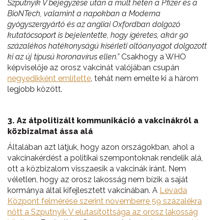
Szputnyik V bejegyzése után a múlt héten a Pfizer és a
BioNTech, valamint a napokban a Moderna
gyógyszergyártó és az angliai Oxfordban dolgozó
kutatócsoport is bejelentette, hogy ígéretes, akár 90
százalékos hatékonyságú kísérleti oltóanyagot dolgozott
ki az új típusú koronavírus ellen.”
Csakhogy a WHO
képviselője az orosz vakcinát valójában csupán
negyedikként említette
, tehát nem emelte ki a három
legjobb között.
3. Az átpolitizált kommunikáció a vakcinákról a
közbizalmat ássa alá
Általában azt látjuk, hogy azon országokban, ahol a
vakcinakérdést a politikai szempontoknak rendelik alá,
ott a közbizalom visszaesik a vakcinák iránt. Nem
véletlen, hogy az orosz lakosság nem bízik a saját
kormánya által kifejlesztett vakcinában. A
Levada
Központ felmérése szerint novemberre 59 százalékra
nőtt a Szputnyik V elutasítottsága az orosz lakosság