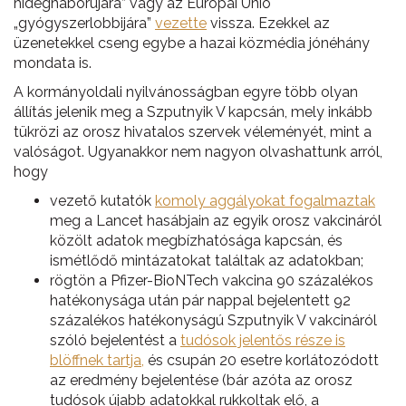
hidegháborújára” vagy az Európai Unió
„gyógyszerlobbijára”
vezette
vissza. Ezekkel az
üzenetekkel cseng egybe a hazai közmédia jónéhány
mondata is.
A kormányoldali nyilvánosságban egyre több olyan
állítás jelenik meg a Szputnyik V kapcsán, mely inkább
tükrözi az orosz hivatalos szervek véleményét, mint a
valóságot. Ugyanakkor nem nagyon olvashattunk arról,
hogy
vezető kutatók
komoly aggályokat fogalmaztak
meg a Lancet hasábjain az egyik orosz vakcináról
közölt adatok megbízhatósága kapcsán, és
ismétlődő mintázatokat találtak az adatokban;
rögtön a Pfizer-BioNTech vakcina 90 százalékos
hatékonysága után pár nappal bejelentett 92
százalékos hatékonyságú Szputnyik V vakcináról
szóló bejelentést a
tudósok jelentős része is
blöffnek tartja,
és csupán 20 esetre korlátozódott
az eredmény bejelentése (bár azóta az orosz
tudósok újabb adatokkal rukkoltak elő, a