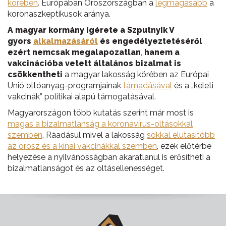
körében
. Európában Oroszországban a
legmagasabb
a
koronaszkeptikusok aránya.
A magyar kormány ígérete a Szputnyik V
gyors
alkalmazásáról
és engedélyeztetéséről
ezért nemcsak megalapozatlan
,
hanem a
vakcinációba vetett általános bizalmat is
csökkentheti
a magyar lakosság körében az Európai
Unió oltóanyag-programjainak
támadásával
és a „keleti
vakcinák” politikai alapú támogatásával.
Magyarországon több kutatás szerint már most is
magas a bizalmatlanság a koronavírus-oltásokkal
szemben
. Ráadásul mivel a lakosság
sokkal elutasítóbb
az orosz és a kínai vakcinákkal szemben
, ezek előtérbe
helyezése a nyilvánosságban akaratlanul is erősítheti a
bizalmatlanságot és az oltásellenességet.