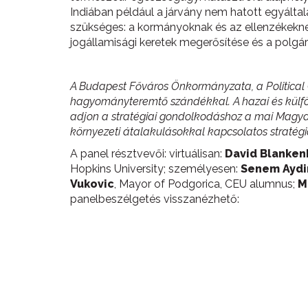
Indiában például a járvány nem hatott egyáltalá
szükséges: a kormányoknak és az ellenzékeknek 
jogállamisági keretek megerősítése és a polgári 
A Budapest Főváros Önkormányzata, a Political
hagyományteremtő szándékkal. A hazai és külföldi
adjon a stratégiai gondolkodáshoz a mai Magyar
környezeti átalakulásokkal kapcsolatos straté
A panel résztvevői: virtuálisan:
David Blanken
Hopkins University; személyesen:
Senem Aydi
Vukovic
, Mayor of Podgorica, CEU alumnus;
M
panelbeszélgetés visszanézhető: