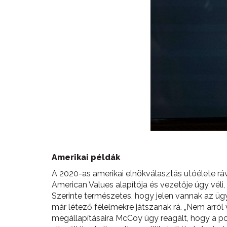
Amerikai példák
A 2020-as amerikai elnökválasztás utóélete rávi
American Values alapítója és vezetője úgy véli
Szerinte természetes, hogy jelen vannak az ü
már létező félelmekre játszanak rá. „Nem arról
megállapításaira McCoy úgy reagált, hogy a pol