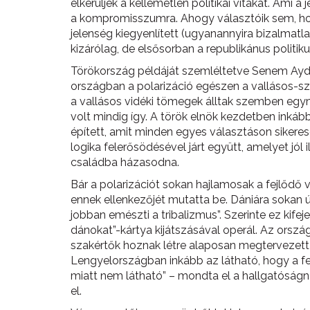
elkerüljék a kellemetlen politikai vitákat. Ami a
a kompromisszumra. Ahogy választóik sem, ho
jelenség kiegyenlített (ugyanannyira bizalmatla
kizárólag, de elsősorban a republikánus politi
Törökország példáját szemléltetve Senem Aydi
országban a polarizáció egészen a vallásos-sze
a vallásos vidéki tömegek álltak szemben egym
volt mindig így. A török elnök kezdetben inkább
épített, amit minden egyes választáson sikeres
logika felerősödésével járt együtt, amelyet jól
családba házasodna.
Bár a polarizációt sokan hajlamosak a fejlődő 
ennek ellenkezőjét mutatta be. Dániára sokan ú
jobban emészti a tribalizmus”. Szerinte ez kife
dánokat”-kártya kijátszásával operál. Az orsz
szakértők hoznak létre alaposan megtervezett 
Lengyelországban inkább az látható, hogy a fel
miatt nem látható” – mondta el a hallgatóságna
el.