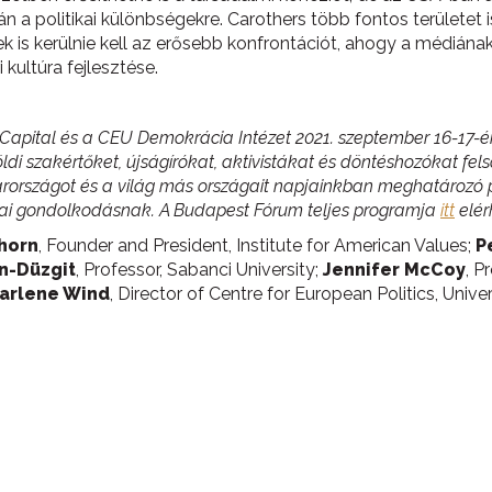
n a politikai különbségekre. Carothers több fontos területet 
is kerülnie kell az erősebb konfrontációt, ahogy a médiának 
kultúra fejlesztése.
 Capital és a CEU Demokrácia Intézet 2021. szeptember 16-17
 szakértőket, újságírókat, aktivistákat és döntéshozókat felso
országot és a világ más országait napjainkban meghatározó pol
giai gondolkodásnak. A Budapest Fórum teljes programja
itt
elér
horn
, Founder and President, Institute for American Values;
P
n-Düzgit
, Professor, Sabanci University;
Jennifer McCoy
, P
arlene Wind
, Director of Centre for European Politics, Univ