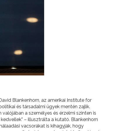
David Blankenhorn, az amerikai Institute for
litikai és társadalmi ügyek mentén zajlik.
valójában a személyes és érzelmi szinten is
edvellek” – illusztrálta a kutató. Blankenhorn
hálaadási vacsorákat is kihagyják, hogy