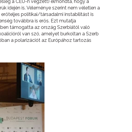
lesleg a CEU-n végzett) elmondta, hogy a
rúk idején is. Véleménye szerint nem véletlen a
őteljes politikai/társadalmi instabilitást is
lenség továbbra is erős. Ezt mutatja
kben támogatta az ország Szerbiától való
alícióról van szó, amelyet burkoltan a Szerb
ban a polarizációt az Európához tartozás