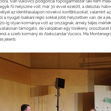
ióra, Ivan Vukovics podgoricai főpolgármester (aki nem mel
 egyik fő helyszíne volt, már 30 évvel ezelőtt, a délszláv hábo
lyel az identitásalapon növekvő konfliktusokat, valamint az er
ól a nyugat-balkáni régió sokkal jobb helyzetben van, de a je
20-ig olyan kormánya volt az országnak, amely teljes mérté
atalosan támogató, de valójában egy törékeny, oroszbarát ko
enül a szerb kormány és Alekszandar Vucsics. Ma Montenegró
s jelenti.