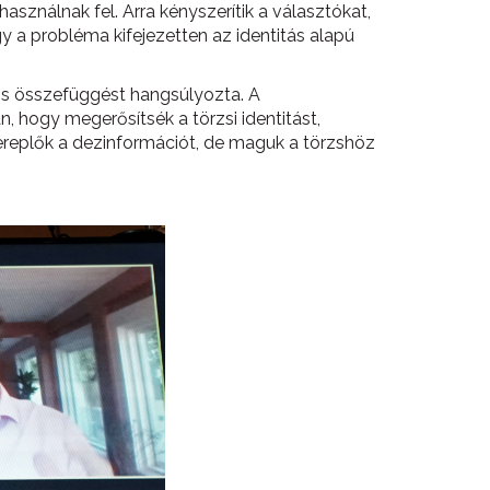
 használnak fel. Arra kényszerítik a választókat,
 a probléma kifejezetten az identitás alapú
ős összefüggést hangsúlyozta. A
 hogy megerősítsék a törzsi identitást,
 szereplők a dezinformációt, de maguk a törzshöz