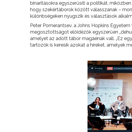
binaritásokra egyszerűsíti a politikát, miközben 
hogy szekértáborok között válasszanak – mond
különbségeken nyugszik és választások alkalmá
Peter Pomerantsev, a Johns Hopkins Egyetem v
megosztottságot előidézők egyszerűen „dehuman
amelyet az adott tábor magáénak vall. „Ez egy k
tartozók is keresik azokat a híreket, amelyek m