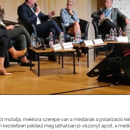
l mutatja, mekkora szerepe van a médiának a polarizáció kiél
h kezdetben például még láthatóan jó viszonyt ápolt, a média