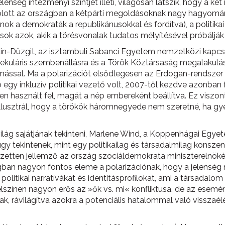
 jelenség intézményi szintjét illeti, világosan látszik, hogy a
lott az országban a kétpárti megoldásoknak nagy hagyomány
nok a demokraták a republikánusokkal és fordítva), a politikai
kusok azok, akik a törésvonalak tudatos mélyítésével próbáljá
n-Düzgit, az isztambuli Sabanci Egyetem nemzetközi kapcso
kuláris szembenállásra és a Török Köztársaság megalakulására
ással. Ma a polarizációt elsődlegesen az Erdogan-rendszer t
 egy inkluzív politikai vezető volt, 2007-től kezdve azonban 
en használt fel, magát a nép embereként beállítva. Ez viszon
 illusztrál, hogy a törökök háromnegyede nem szeretné, ha gye
világ sajátjának tekinteni, Marlene Wind, a Koppenhágai Egye
gy tekintenek, mint egy politikailag és társadalmilag konszen
jezetten jellemző az ország szociáldemokrata miniszterelnöké
ágban nagyon fontos eleme a polarizációnak, hogy a jelenség 
politikai narratívákat és identitásprofilokat, ami a társad
színen nagyon erős az »ők vs. mi« konfliktusa, de az esemény
k, rávilágítva azokra a potenciális hatalommal való visszaélé