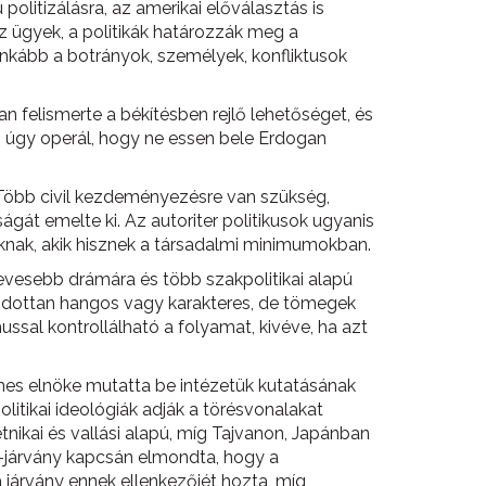
politizálásra, az amerikai előválasztás is
z ügyek, a politikák határozzák meg a
inkább a botrányok, személyek, konfliktusok
n felismerte a békítésben rejlő lehetőséget, és
bb úgy operál, hogy ne essen bele Erdogan
l. Több civil kezdeményezésre van szükség,
gát emelte ki. Az autoriter politikusok ugyanis
knak, akik hisznek a társadalmi minimumokban.
Kevesebb drámára és több szakpolitikai alapú
ondottan hangos vagy karakteres, de tömegek
ssal kontrollálható a folyamat, kivéve, ha azt
nes elnöke mutatta be intézetük kutatásának
itikai ideológiák adják a törésvonalakat
nikai és vallási alapú, míg Tajvanon, Japánban
s-járvány kapcsán elmondta, hogy a
 járvány ennek ellenkezőjét hozta, míg