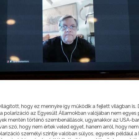
lágított, hogy ez mennyire így működik a fejlett világban is. 
, a polarizáció az Egyesült Államokban valójában nem egyes po
gyek mentén történő szembenállások, ugyanakkor az USA-ban 
 van szó, hogy nem értek veled egyet, hanem arról, hogy nem k
arizáció személyi szintje valóban súlyos, egyesek például a 