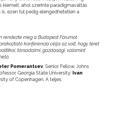
is kiemelt, ahol szerinte paradigmaváltás
is, ezen túl pedig elengedhetetlen a
-én rendezte meg a Budapest Fórumot
rakoztató konferencia célja az volt, hogy teret
itikai, társadalmi, gazdasági, valamint
hető.
eter Pomerantsev
, Senior Fellow, Johns
rofessor, Georgia State University;
Ivan
ersity of Copenhagen. A teljes