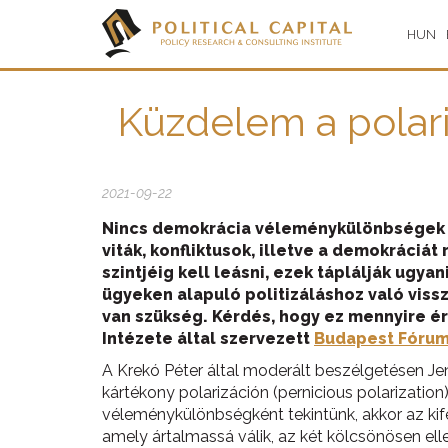
HUN
Küzdelem a polari
2021-09-22
Nincs demokrácia véleménykülönbségek nél
viták, konfliktusok, illetve a demokráci
szintjéig kell leásni, ezek táplálják ugy
ügyeken alapuló politizáláshoz való vis
van szükség. Kérdés, hogy ez mennyire ér
Intézete által szervezett
Budapest Fóru
A Krekó Péter által moderált beszélgetésen Jen
kártékony polarizáción (pernicious polarizatio
véleménykülönbségként tekintünk, akkor az ki
amely ártalmassá válik, az két kölcsönösen ell