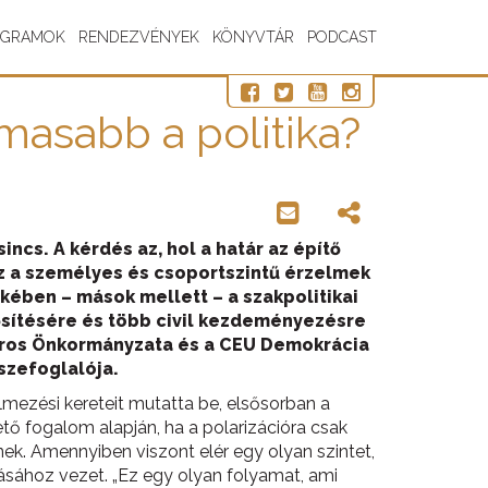
OGRAMOK
RENDEZVÉNYEK
KÖNYVTÁR
PODCAST
masabb a politika?
cs. A kérdés az, hol a határ az építő
oz a személyes és csoportszintű érzelmek
ekében – mások mellett – a szakpolitikai
ősítésére és több civil kezdeményezésre
őváros Önkormányzata és a CEU Demokrácia
sszefoglalója.
lmezési kereteit mutatta be, elsősorban a
tő fogalom alapján, ha a polarizációra csak
k. Amennyiben viszont elér egy olyan szintet,
lásához vezet. „Ez egy olyan folyamat, ami