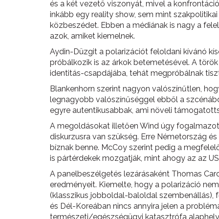
és a két vezető viszonyát, mivel a konfrontáció
inkább egy reality show, sem mint szakpolitika
közbeszédet. Ebben a médiának is nagy a felel
azok, amiket kiemelnek.
Aydin-Düzgit a polarizációt feloldani kívánó kí
próbálkozik is az árkok betemetésével. A török
identitás-csapdájába, tehát megpróbálnak tiszte
Blankenhorn szerint nagyon valószínűtlen, hogy
legnagyobb valószínűséggel ebből a szcénából j
egyre autentikusabbak, ami növeli támogatott
A megoldásokat illetően Wind úgy fogalmazott, 
diskurzusra van szükség. Erre Németország és
bíznak benne. McCoy szerint pedig a megfelelő 
is pártérdekek mozgatják, mint ahogy az az USA
A panelbeszélgetés lezárásaként Thomas Carot
eredményeit. Kiemelte, hogy a polarizáció nem 
(klasszikus jobboldal-baloldal szembenállás), 
és Dél-Koreában nincs annyira jelen a problém
természeti/egészségügyi katasztrófa alaphelyz