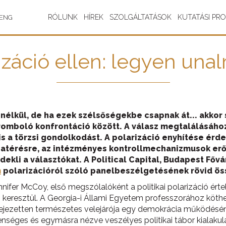
RÓLUNK
HÍREK
SZOLGÁLTATÁSOK
KUTATÁSI PR
ENG
záció ellen: legyen unal
kül, de ha ezek szélsőségekbe csapnak át... akkor sin
át romboló konfrontáció között. A válasz megtalálásáh
anis a törzsi gondolkodást. A polarizáció enyhítése érd
szatérésre, az intézményes kontrollmechanizmusok er
dekli a választókat. A Political Capital, Budapest F
m
polarizációról szóló panelbeszélgetésének rövid ö
nifer McCoy, első megszólalóként a politikai polarizáció érte
n) keresztül. A Georgia-i Állami Egyetem professzorához köthe
fejezetten természetes velejárója egy demokrácia működéséne
enséges és egymásra nézve veszélyes politikai tábor kialaku