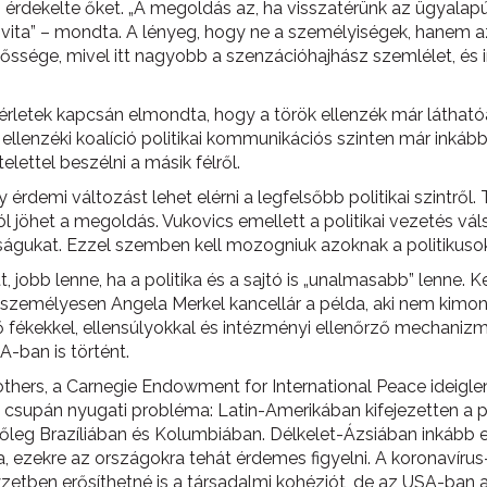
 érdekelte őket. „A megoldás az, ha visszatérünk az ügyalapú 
i vita” – mondta. A lényeg, hogy ne a személyiségek, hanem a
őssége, mivel itt nagyobb a szenzációhajhász szemlélet, és 
sérletek kapcsán elmondta, hogy a török ellenzék már láthatóa
 ellenzéki koalíció politikai kommunikációs szinten már inká
lettel beszélni a másik félről.
 érdemi változást lehet elérni a legfelsőbb politikai szintrő
öhet a megoldás. Vukovics emellett a politikai vezetés válsá
ságukat. Ezzel szemben kell mozogniuk azoknak a politikuso
jobb lenne, ha a politika és a sajtó is „unalmasabb” lenne. 
 személyesen Angela Merkel kancellár a példa, aki nem kim
fékekkel, ellensúlyokkal és intézményi ellenőrző mechanizmu
-ban is történt.
hers, a Carnegie Endowment for International Peace ideigle
csupán nyugati probléma: Latin-Amerikában kifejezetten a pol
főleg Brazíliában és Kolumbiában. Délkelet-Ázsiában inkább et
a, ezekre az országokra tehát érdemes figyelni. A koronavíru
etben erősíthetné is a társadalmi kohéziót, de az USA-ban a