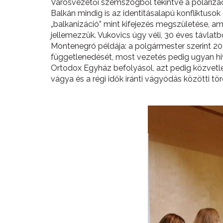
Városvezetői szemszögből tekintve a polarizác
Balkán mindig is az identitásalapú konfliktusok
„balkanizáció” mint kifejezés megszületése, amel
jellemezzük. Vukovics úgy véli, 30 éves távlatb
Montenegró példája: a polgármester szerint 20
függetlenedését, most vezetés pedig ugyan hiv
Ortodox Egyház befolyásol, azt pedig közvetl
vágya és a régi idők iránti vágyódás közötti töré