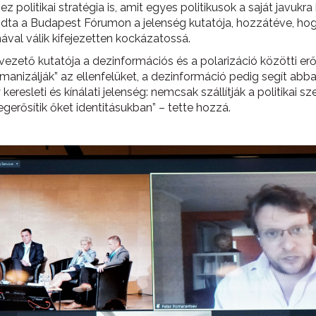
ez politikai stratégia is, amit egyes politikusok a saját javukra
ta a Budapest Fórumon a jelenség kutatója, hozzátéve, hogy
val válik kifejezetten kockázatossá.
ezető kutatója a dezinformációs és a polarizáció közötti er
izálják” az ellenfelüket, a dezinformáció pedig segít abban,
eresleti és kínálati jelenség: nemcsak szállítják a politikai
egerősítik őket identitásukban” – tette hozzá.