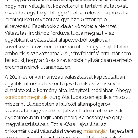
hogy nem vállalja fel közvetlenül a tartalmi állításokat,
csak idéz egy helyi „blogger”-től, aki először a jórészt a
jelenlegi kerületvezetést gyalázó Gettónapló
elnevezésű Facebook-oldalán közölte: a Nemzeti
Választási Irodához fordulva tudta meg azt – az
egyébként a választási alapelvekből logikusan
következő, közismert információt –, hogy a hajléktalan
emberek is szavazhatnak. A „tényfeltárás” arra már nem
terjedt ki, hogy a 18-as szavazókör nyilvánosan elérhető
eredményeinek utánanézzen.
A 2019-es önkormányzati választással kapcsolatban
egyébként nem először terjesztenek összeesküvés-
elméleteket a kormány által irányított médiában. Ahogy
korábban megírtuk
, 2019 óta tudatosan építik a mítoszt,
miszerint Budapesten a külföldi állampolgárok
szavazata nagy szerepet játszott a kerületi ellenzéki
győzelmekben, leginkább pedig Karácsony Gergely
megválasztásában. Ezt a Kósa Lajos által az
önkormányzati választási vereség
másnapján
terjeszteni
kezdett ferdítést szintén hamar cáfolták a tények. A