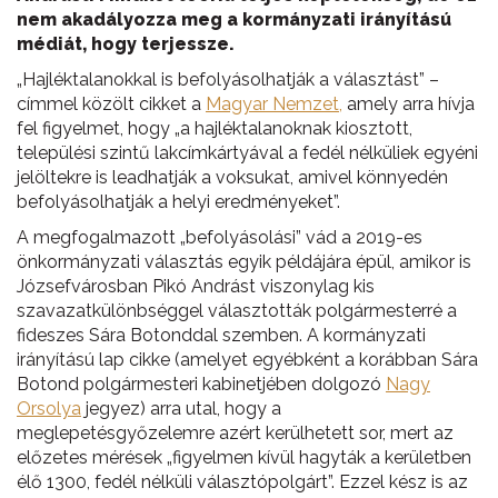
nem akadályozza meg a kormányzati irányítású
médiát, hogy terjessze.
„Hajléktalanokkal is befolyásolhatják a választást” –
címmel közölt cikket a
Magyar Nemzet,
amely arra hívja
fel figyelmet, hogy „a hajléktalanoknak kiosztott,
települési szintű lakcímkártyával a fedél nélküliek egyéni
jelöltekre is leadhatják a voksukat, amivel könnyedén
befolyásolhatják a helyi eredményeket”.
A megfogalmazott „befolyásolási” vád a 2019-es
önkormányzati választás egyik példájára épül, amikor is
Józsefvárosban Pikó Andrást viszonylag kis
szavazatkülönbséggel választották polgármesterré a
fideszes Sára Botonddal szemben. A kormányzati
irányítású lap cikke (amelyet egyébként a korábban Sára
Botond polgármesteri kabinetjében dolgozó
Nagy
Orsolya
jegyez) arra utal, hogy a
meglepetésgyőzelemre azért kerülhetett sor, mert az
előzetes mérések „figyelmen kívül hagyták a kerületben
élő 1300, fedél nélküli választópolgárt”. Ezzel kész is az