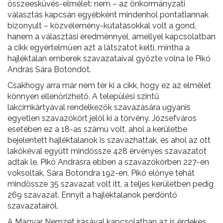
összeesküvés-elmélet: nem – az önkormányzati
választás kapcsán egyébként mindenhol pontatlannak
bizonyult – közvélemény-kutatásokkal volt a gond,
hanem a választási eredménnyel, amellyel kapcsolatban
a cikk egyértelműen azt a látszatot kelti, mintha a
hajléktalan emberek szavazataival győzte volna le Pikó
András Sára Botondot.
Csakhogy arra már nem tér ki a cikk, hogy ez az elmélet
könnyen ellenőrizhető. A települési szintű
lakcímkártyával rendelkezők szavazására ugyanis
egyetlen szavazókört jelöl ki a törvény. Józsefváros
esetében ez a 18-as számú volt, ahol a kerületbe
bejelentett hajléktalanok is szavazhattak, és ahol az ott
lakókéval együtt mindössze 428 érvényes szavazatot
adtak le. Pikó Andrásra ebben a szavazókörben 227-en
voksoltak, Sára Botondra 192-en. Pikó előnye tehát
mindössze 35 szavazat volt itt, a teljes kerületben pedig
269 szavazat. Ennyit a hajléktalanok perdöntő
szavazatairól.
A Magyar Nemzet írásával kapcsolatban az is érdekes,