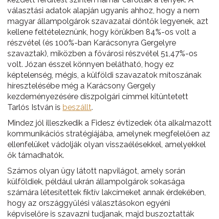
választási adatok alapján ugyanis ahhoz, hogy a nem
magyar állampolgárok szavazatai döntők legyenek, azt
kellene feltételeznünk, hogy körükben 84%-os volt a
részvétel (és 100%-ban Karácsonyra Gergelyre
szavaztak), miközben a fővárosi részvétel 51,47%-os
volt. Józan ésszel könnyen belátható, hogy ez
képtelenség, mégis, a külföldi szavazatok mítoszának
híresztelésébe még a Karácsony Gergely
kezdeményezésére díszpolgári címmel kitüntetett
Tarlós István is
beszállt
.
Mindez jól illeszkedik a Fidesz évtizedek óta alkalmazott
kommunikációs stratégiájába, amelynek megfelelően az
ellenfelüket vádolják olyan visszaélésekkel, amelyekkel
ők támadhatók.
Számos olyan ügy látott napvilágot, amely során
külföldiek, például ukrán állampolgárok sokasága
számára létesítettek fiktív lakcímeket annak érdekében,
hogy az országgyűlési választásokon egyéni
képviselőre is szavazni tudjanak, majd buszoztatták