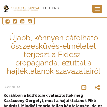
HUN
ENG
Togg
navig
Újabb, könnyen cáfolható
összeesküvés-elméletet
terjeszt a Fidesz-
propaganda, ezúttal a
hajléktalanok szavazatairól
2022-01-14
Korábban a külföldiek választották meg
Karácsony Gergelyt, most a hajléktalanok Pikó
Andrást. Mindkét teória teljes képtelenség, de ez