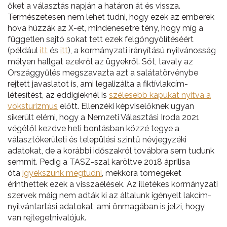
őket a választás napján a határon át és vissza.
Természetesen nem lehet tudni, hogy ezek az emberek
hova húzzák az X-et, mindenesetre tény, hogy míg a
független sajtó sokat tett ezek felgöngyölítéséért
(például
itt
és
itt
), a kormányzati irányítású nyilvánosság
mélyen hallgat ezekről az ügyekről. Sőt, tavaly az
Országgyűlés megszavazta azt a salátatörvénybe
rejtett javaslatot is, ami legalizálta a fiktívlakcím-
létesítést, az eddigieknél is
szélesebb kapukat nyitva a
voksturizmus
előtt. Ellenzéki képviselőknek ugyan
sikerült elérni, hogy a Nemzeti Választási Iroda 2021
végétől kezdve heti bontásban közzé tegye a
választókerületi és települési szintű névjegyzéki
adatokat, de a korábbi időszakról továbbra sem tudunk
semmit. Pedig a TASZ-szal karöltve 2018 áprilisa
óta
igyekszünk megtudni
, mekkora tömegeket
érinthettek ezek a visszaélések. Az illetékes kormányzati
szervek máig nem adták ki az általunk igényelt lakcím-
nyilvántartási adatokat, ami önmagában is jelzi, hogy
van rejtegetnivalójuk.