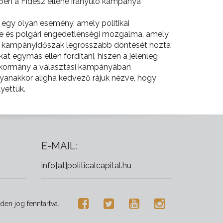
tően a Fidesz ellene irányuló kampánya
egy olyan esemény, amely politikai
se és polgári engedetlenségi mozgalma, amely
 a kampányidőszak legrosszabb döntését hozta
at egymás ellen fordítani, hiszen a jelenleg
 a kormány a választási kampányában
yanakkor aligha kedvező rájuk nézve, hogy
yettük.
E-MAIL:
info[at]politicalcapital.hu
den jog fenntartva.