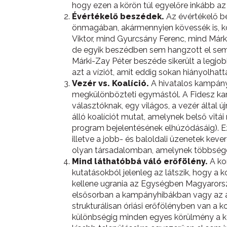
hogy ezen a körön túl egyelőre inkább az
Évértékelő beszédek.
Az évértékelő be
önmagában, akármennyien kövessék is, ko
Viktor, mind Gyurcsány Ferenc, mind Már
de egyik beszédben sem hangzott el semm
Márki-Zay Péter beszéde sikerült a legj
azt a víziót, amit eddig sokan hiányolhatta
Vezér vs. Koalíció.
A hivatalos kampán
megkülönbözteti egymástól. A Fidesz kam
választóknak, egy világos, a vezér által 
álló koalíciót mutat, amelynek belső vitái
program bejelentésének elhúzódásáig). Eze
illetve a jobb- és baloldali üzenetek ke
olyan társadalomban, amelynek többsége p
Mind láthatóbbá váló erőfölény.
A ko
kutatásokból jelenleg az látszik, hogy 
kellene ugrania az Egységben Magyaror
elsősorban a kampányhibákban vagy az a
strukturálisan óriási erőfölényben van a 
különbségig minden egyes körülmény a ko