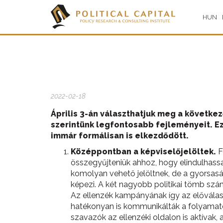
HUN
2022-02-18
Április 3-án választhatjuk meg a követke
szerintünk legfontosabb fejleményeit. Ezú
immár formálisan is elkezdődött.
Középpontban a képviselőjelöltek.
F
összegyűjteniük ahhoz, hogy elindulhas
komolyan vehető jelöltnek, de a gyorsas
képezi. A két nagyobb politikai tömb számá
Az ellenzék kampányának így az előválasz
hatékonyan is kommunikálták a folyamatot
szavazók az ellenzéki oldalon is aktívak