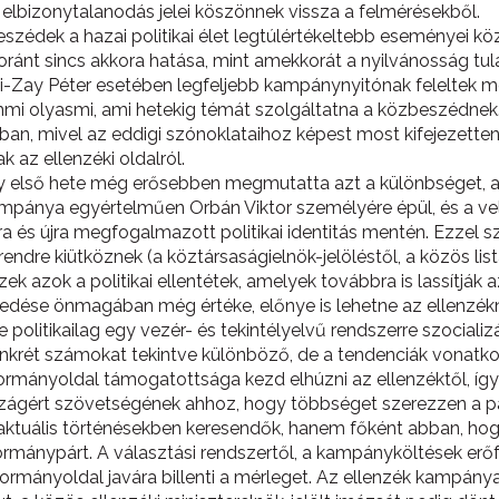
 elbizonytalanodás jelei köszönnek vissza a felmérésekből.
szédek a hazai politikai élet legtúlértékeltebb eseményei k
ránt sincs akkora hatása, mint amekkorát a nyilvánosság tul
ki-Zay Péter esetében legfeljebb kampánynyitónak feleltek 
i olyasmi, ami hetekig témát szolgáltatna a közbeszédnek. A
obban, mivel az eddigi szónoklataihoz képest most kifejeze
k az ellenzéki oldalról.
y első hete még erősebben megmutatta azt a különbséget, a
pánya egyértelműen Orbán Viktor személyére épül, és a vele 
újra és újra megfogalmazott politikai identitás mentén. Ezzel
 rendre kiütköznek (a köztársaságielnök-jelöléstől, a közös li
k azok a politikai ellentétek, amelyek továbbra is lassítják 
veredése önmagában még értéke, előnye is lehetne az ellenzék
olitikailag egy vezér- és tekintélyelvű rendszerre szocializ
nkrét számokat tekintve különböző, de a tendenciák vonat
a kormányoldal támogatottsága kezd elhúzni az ellenzéktől, 
szágért szövetségének ahhoz, hogy többséget szerezzen a 
ktuális történésekben keresendők, hanem főként abban, hogy
kormánypárt. A választási rendszertől, a kampányköltések erő
rmányoldal javára billenti a mérleget. Az ellenzék kampán