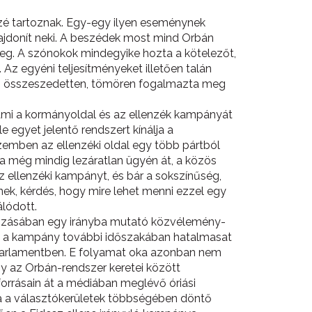
özé tartoznak. Egy-egy ilyen eseménynek
ajdonít neki. A beszédek most mind Orbán
meg. A szónokok mindegyike hozta a kötelezőt,
z egyéni teljesítményeket illetően talán
tten összeszedetten, tömören fogalmazta meg
mi a kormányoldal és az ellenzék kampányát
egyet jelentő rendszert kínálja a
 szemben az ellenzéki oldal egy több pártból
sta még mindig lezáratlan ügyén át, a közös
az ellenzéki kampányt, és bár a sokszínűség,
nek, kérdés, hogy mire lehet menni ezzel egy
álódott.
kozásában egy irányba mutató közvélemény-
így a kampány további időszakában hatalmasat
parlamentben. E folyamat oka azonban nem
 az Orbán-rendszer keretei között
forrásain át a médiában meglévő óriási
ya a választókerületek többségében döntő