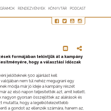
OGRAMOK
RENDEZVÉNYEK
KÖNYVTÁR
PODCAST
mzések formájában tekintjük át a kampány
ljesítményére, hogy a választási időszak
ni jelölteknek 500 ajánlást kell
t valójában nem túl nehéz megugrani egy
ének módja már jó ideje a kampány részét
r az első napon teljesítették azt, amit kellett.
k nagyon gyorsan összejöttek az aláírások és
zt mutatta, hogy a legelkötelezettebb
elenti a gondot az ellenzék számára, hanem az,