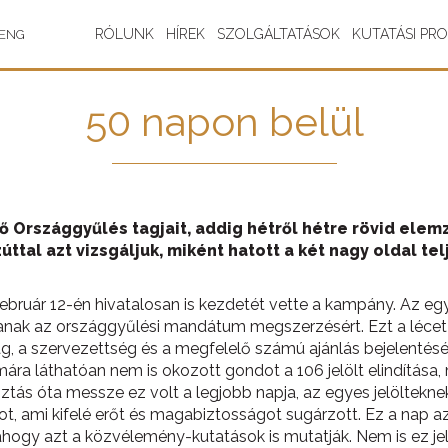
RÓLUNK
HÍREK
SZOLGÁLTATÁSOK
KUTATÁSI PR
ENG
50 napon belül
ző Országgyűlés tagjait, addig hétről hétre rövid ele
ttal azt vizsgáljuk, miként hatott a két nagy oldal te
ebruár 12-én hivatalosan is kezdetét vette a kampány. Az egyé
sanak az országgyűlési mandátum megszerzésért. Ezt a léce
ág, a szervezettség és a megfelelő számú ajánlás bejelentés
ra láthatóan nem is okozott gondot a 106 jelölt elindítása, má
tás óta messze ez volt a legjobb napja, az egyes jelöltekne
, ami kifelé erőt és magabiztosságot sugárzott. Ez a nap a
, ahogy azt a közvélemény-kutatások is mutatják. Nem is ez j