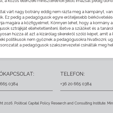
t, a közös ellenzéki miniszterelnök-jelölt imázsát pedig dön
ltal várt nagy botrány eddig nem rázta meg a kampányt, van 
ik. Ez pedig a pedagógusok egyre erőteljesebb bérkövetelé
onja magára a közfigyelmet. Könnyen lehet, hogy a kormány
sztrájkját ellehetetleníteni, illetve a szülőket és a tanárok
nyosan húzza át azt a kizárólag sikerekről szóló képet, amit
éki politikusok nem győznek a pedagógusokra hivatkozni, ug
sorozatát a pedagógusok szakszervezetei csinálták meg hel
ÓKAPCSOLAT:
TELEFON:
 665 0384
+36 20 665 0384
t 2026. Political Capital Policy Research and Consulting Institute. Min