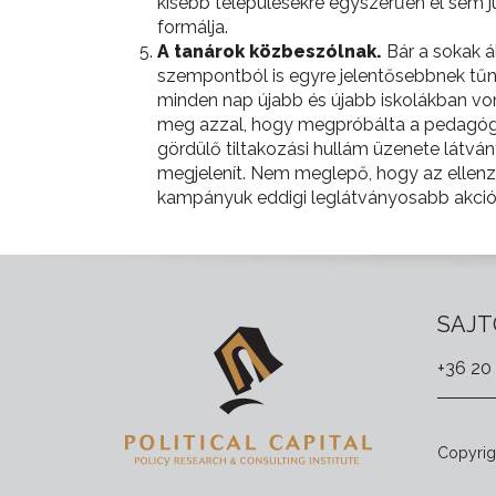
kisebb településekre egyszerűen el sem ju
formálja.
A tanárok közbeszólnak.
Bár a sokak á
szempontból is egyre jelentősebbnek tűn
minden nap újabb és újabb iskolákban v
meg azzal, hogy megpróbálta a pedagógusok 
gördülő tiltakozási hullám üzenete látvá
megjelenít. Nem meglepő, hogy az ellenz
kampányuk eddigi leglátványosabb akció
SAJT
+36 20
Copyrigh