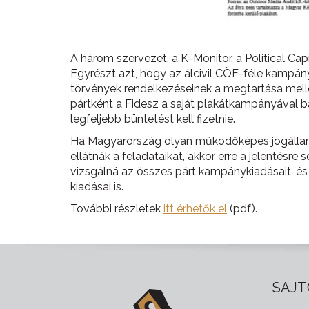
A három szervezet, a K-Monitor, a Political Ca
Egyrészt azt, hogy az álcivil CÖF-féle kamp
törvények rendelkezéseinek a megtartása melle
pártként a Fidesz a saját plakátkampányával 
legfeljebb büntetést kell fizetnie.
Ha Magyarország olyan működőképes jogállam l
ellátnák a feladataikat, akkor erre a jelentés
vizsgálná az összes párt kampánykiadásait, és
kiadásai is.
További részletek
itt érhetők el
(pdf).
SAJT