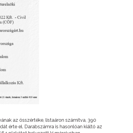
nak az összértéke, listaáron számítva, 390
dát érte el. Darabszámra is hasonlóan kiáltó az