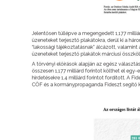
Jelentősen túllépve a megengedett 1,177 milliárd
üzeneteket terjesztő plakátokra, derül ki a há
“lakossági tájékoztatásnak” álcázott, valamint
üzeneteket terjesztő plakátok márciusi összkölts
A törvényi előírások alapján az egész választás
összesen 1,177 milliárd forintot költhet el eg
hirdetésekre 1,4 milliárd forintot fordított. A
CÖF és a kormánypropaganda Fideszt segítő kö