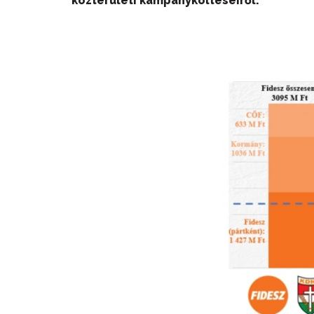
közterületi kampányköltéseiről.