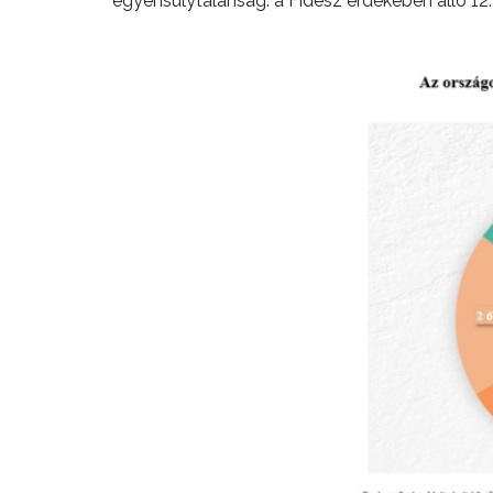
egyensúlytalanság: a Fidesz érdekében álló 12