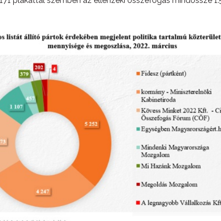
.171 plakáttal szemben az ellenzéki összefogás mindössze 1.