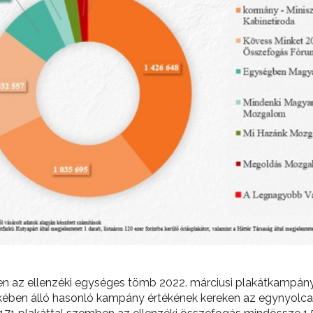
 az ellenzéki egységes tömb 2022. márciusi plakátkampányá
érdekében álló hasonló kampány értékének kereken az egynyolca