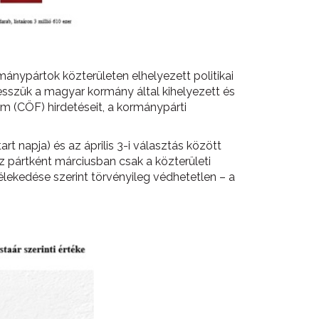
rmánypártok közterületen elhelyezett politikai
vesszük a magyar kormány által kihelyezett és
um (CÖF) hirdetéseit, a kormánypárti
rt napja) és az április 3-i választás között
z pártként márciusban csak a közterületi
vélekedése szerint törvényileg védhetetlen – a