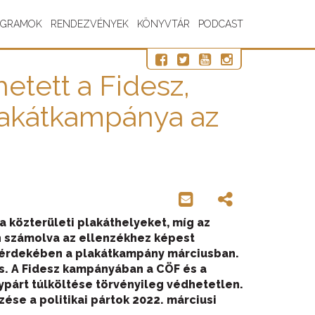
OGRAMOK
RENDEZVÉNYEK
KÖNYVTÁR
PODCAST
etett a Fidesz,
lakátkampánya az
a közterületi plakáthelyeket, míg az
n számolva az ellenzékhez képest
sz érdekében a plakátkampány márciusban.
is. A Fidesz kampányában a CÖF és a
árt túlköltése törvényileg védhetetlen.
ése a politikai pártok 2022. márciusi