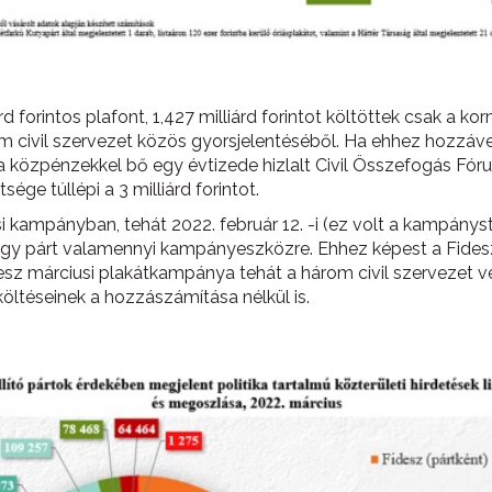
 forintos plafont, 1,427 milliárd forintot költöttek csak a ko
rom civil szervezet közös gyorsjelentéséből. Ha ehhez hozzá
 a közpénzekkel bő egy évtizede hizlalt Civil Összefogás Fór
ége túllépi a 3 milliárd forintot.
i kampányban, tehát 2022. február 12. -i (ez volt a kampánysta
y-egy párt valamennyi kampányeszközre. Ehhez képest a Fides
 Fidesz márciusi plakátkampánya tehát a három civil szervezet 
ltéseinek a hozzászámítása nélkül is.