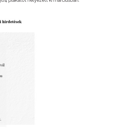
564 plakátot helyezett ki márciusban.