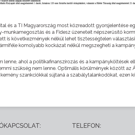
pital és a TI Magyarország most közreadott gyorsjelentése egy
ány-munkamegosztás és a Fidesz üzeneteit népszerűsítő k
tt is következmények nélkül lehet tisztességtelen választási
bármiféle komolyabb kockázat nélkül megszegheti a kampányk
enne, ahol a politikafinanszírozás és a kampányköltések el
re semmi szükség nem lenne. Optimális körülmények között az 
 kemény szankciókkal sújtaná a szabálytalankodókat, ezen kív
ÓKAPCSOLAT:
TELEFON: