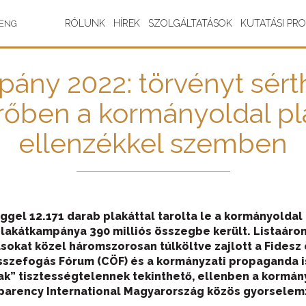
RÓLUNK
HÍREK
SZOLGÁLTATÁSOK
KUTATÁSI PR
ENG
pány 2022: törvényt sérth
erőben a kormányoldal p
ellenzékkel szemben
ggel 12.171 darab plakáttal tarolta le a kormányoldal 
lakátkampánya 390 milliós összegbe került. Listaáro
rásokat közel háromszorosan túlköltve zajlott a Fide
Összefogás Fórum (CÖF) és a kormányzati propaganda 
 tisztességtelennek tekinthető, ellenben a kormányp
nsparency International Magyarország közös gyorselemz