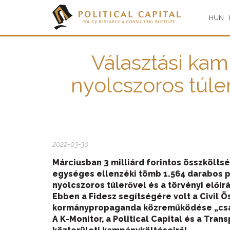
HUN
Választási kam
nyolcszoros túl
2022-03-30
Márciusban 3 milliárd forintos összköltsé
egységes ellenzéki tömb 1.564 darabos p
nyolcszoros túlerővel és a törvényi előí
Ebben a Fidesz segítségére volt a Civil 
kormánypropaganda közreműködése „csak”
A K-Monitor, a Political Capital és a Tra