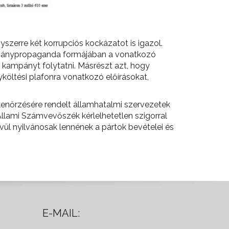
szerre két korrupciós kockázatot is igazol.
ormánypropaganda formájában a vonatkozó
 kampányt folytatni. Másrészt azt, hogy
öltési plafonra vonatkozó előírásokat,
lenőrzésére rendelt államhatalmi szervezetek
Állami Számvevőszék kérlelhetetlen szigorral
ül nyilvánosak lennének a pártok bevételei és
E-MAIL: