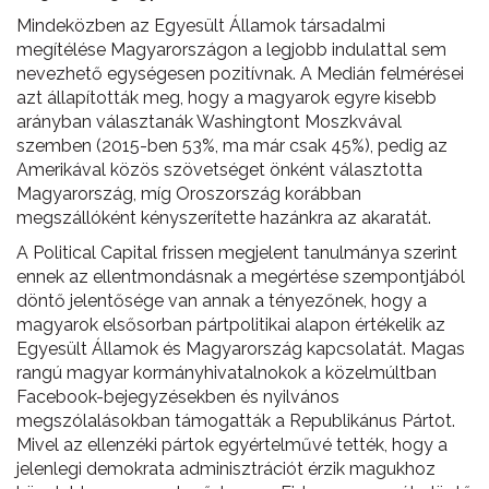
Mindeközben az Egyesült Államok társadalmi
megítélése Magyarországon a legjobb indulattal sem
nevezhető egységesen pozitívnak. A Medián felmérései
azt állapították meg, hogy a magyarok egyre kisebb
arányban választanák Washingtont Moszkvával
szemben (2015-ben 53%, ma már csak 45%), pedig az
Amerikával közös szövetséget önként választotta
Magyarország, míg Oroszország korábban
megszállóként kényszerítette hazánkra az akaratát.
A Political Capital frissen megjelent tanulmánya szerint
ennek az ellentmondásnak a megértése szempontjából
döntő jelentősége van annak a tényezőnek, hogy a
magyarok elsősorban pártpolitikai alapon értékelik az
Egyesült Államok és Magyarország kapcsolatát. Magas
rangú magyar kormányhivatalnokok a közelmúltban
Facebook-bejegyzésekben és nyilvános
megszólalásokban támogatták a Republikánus Pártot.
Mivel az ellenzéki pártok egyértelművé tették, hogy a
jelenlegi demokrata adminisztrációt érzik magukhoz