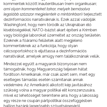
kommentek között inautentikusan (nem organikusan;
ami olyan kommenteket takar, melyek bemásolva
legalább százszor megjelentek a mintánkban
) terjesztett
dezinformációs narratíváknak is. Ezek azzal vádolják
Washingtont, hogy nem törődik az Ukrajnában élő
kisebbségekkel, NATO-bázist akart építeni a Krímben
vagy biológiai laborokat üzemeltet az ország területén.
Ezeknek a főáramú felületek alatt megjelenő
kommenteknek az a funkciója, hogy olyan
célcsoportokhoz is eljuttassa a dezinformációs
narratívákat, amelyek amúgy nem találkoznának velük.
Mindezzel együtt a magyarok bizonyosan nem
támogatnák, hogy Magyarország teljesen hátat
fordítson Amerikának, már csak azért sem, mert egy
esetleges támadás esetén számítanak annak
védelmére. Az Amerikáról alkotott kép javításához
szükség volna a magyar politikai elit konszenzusára,
mivel ez lehetőséget teremtene arra, hogy a lakosság
egy része ne csupán pártpolitikai összefüggésben
halljon hazánk legerősebb szövetségeséről.