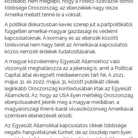
közelebb, nem meglepő, hogy a Fidesz-szavazók döntő
többsége Oroszország, az ellenzékiek nagy része
Amerika mellett tenné le a voksát.
A politikai diskurzusban kevés szerep jut a pártpolitikától
független amerikai-magyar gazdasági és védelmi
kapcsolatoknak. A kormány és az ellenzék közötti
törésvonal nem hagy teret az Amerikával kapcsolatos
közös nemzeti érdekek tudatosításának.
A magyar közvélemény Egyesült Államokhoz való
viszonyát meghatározza az a jelenség is, amit a Political
Capital által elvégzett médiaelemzés tárt fel. A 2021.
május 31. és 2022. május 31. között publikált cikkek
leginkább Oroszország kontextusában írtak az Egyesült
Államokról. Az, hogy az USA ilyen mértékig Oroszország
ellenpólusaként jelenik meg a magyar médiában, a
magyarországi Kreml-barát olvasóközönség Amerikával
szembeni ellenérzéseit erősíti.
Az Egyesült Államokkal kapcsolatos cikkek többsége
negatív hangvételűnek tűnhet, de az összkép nem ilyen