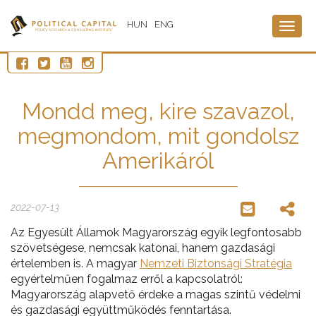
HUN
ENG
Togg
navig
Mondd meg, kire szavazol,
megmondom, mit gondolsz
Amerikáról
2022-07-13
Az Egyesült Államok Magyarország egyik legfontosabb
szövetségese, nemcsak katonai, hanem gazdasági
értelemben is. A magyar
Nemzeti Biztonsági Stratégia
egyértelműen fogalmaz erről a kapcsolatról:
Magyarország alapvető érdeke a magas szintű védelmi
és gazdasági együttműködés fenntartása.