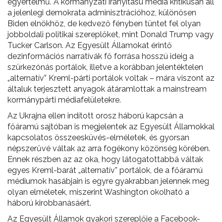
egyértelmű. A kormányzati irányítású média kritikusan áll
a jelenlegi demokrata adminisztrációhoz, különösen
Biden elnökhöz, de kedvező fényben tüntet fel olyan
jobboldali politikai szereplőket, mint Donald Trump vagy
Tucker Carlson. Az Egyesült Államokat érintő
dezinformációs narratívák fő forrása hosszú ideig a
szürkezónás portálok, illetve a korábban jelentéktelen
„alternatív” Kreml-párti portálok voltak – mára viszont az
általuk terjesztett anyagok átáramlottak a mainstream
kormánypárti médiafelületekre.
Az Ukrajna ellen indított orosz háború kapcsán a
főáramú sajtóban is megjelentek az Egyesült Államokkal
kapcsolatos összeesküvés-elméletek, és gyorsan
népszerűvé váltak az arra fogékony közönség körében.
Ennek részben az az oka, hogy látogatottabbá váltak
egyes Kreml-barát „alternatív” portálok, de a főáramú
médiumok hasábjain is egyre gyakrabban jelennek meg
olyan elméletek, miszerint Washington okolható a
háború kirobbanásáért.
Az Egyesült Államok gyakori szereplője a Facebook-