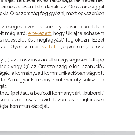
a saját területének és lakosságának védelmét,
 természetesen feloldanák az Oroszországgal
 úgyis Oroszország fog győzni, mert egyszerűen
veszteségek ezért is komoly zavart okoztak a
lt még arról
értekezett
, hogy Ukrajna sohasem
nos recessziót és „megfagyást” fog okozni. Ezzel
ógrádi György már
váltott
: „egyértelmű orosz
 (1) az orosz invázió ellen egységesen fellépő
tások vagy (3) az Oroszország elleni szankciók
 végét, a kormányzati kommunikációban vágyott
hozta. A magyar kormány, mint már oly sokszor a
gát.
hez (például a belföldi kormánypárti „buborék”
sikere ezért csak rövid távon és ideiglenesen
égiai kommunikációját.