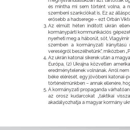
megnyilvánulásukban azt tartották ug
és mintha mi sem történt volna, a 
szembeni szankciókat is. Ez az állásp
erősebb a hadserege – ezt Orbán Vikto
Az elmúlt héten indított ukrán elle
kormánypárti kommunikációs gépezet
nyerheti meg a háborút, sőt, Vlagyimir
szemben a kormányzati irányítású 
vereségről beszélhetünk”, miközben „Pu
Az ukrán katonai sikerek után a magya
Európa, (2) Ukrajna közvetlen amerik
eredménytelenek volnának. Arról nem 
béke elérését, egy jövőbeni katonai-p
történelmünkben – annak ellenére, hog
A kormányzati propaganda várhatóan g
az orosz kudarcokat „taktikai vissz
akadályozhatja a magyar kormány ukrá