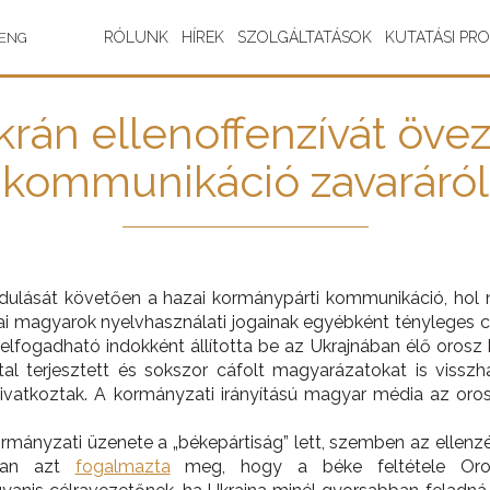
RÓLUNK
HÍREK
SZOLGÁLTATÁSOK
KUTATÁSI PR
ENG
krán ellenoffenzívát öve
kommunikáció zavaráról
dulását követően a hazai kormánypárti kommunikáció, hol ny
ai magyarok nyelvhasználati jogainak egyébként tényleges c
s elfogadható indokként állította be az Ukrajnában élő oro
al terjesztett és sokszor cáfolt magyarázatokat is visszh
hivatkoztak. A kormányzati irányítású magyar média az oro
mányzati üzenete a „békepártiság” lett, szemben az ellenzék
ltan azt
fogalmazta
meg, hogy a béke feltétele Oro