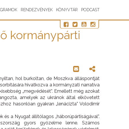
OGRAMOK
RENDEZVÉNYEK
KÖNYVTÁR
PODCAST
ző kormánypárti
íltan, hol burkoltan, de Moszkva álláspontját
sorbítására hivatkozva a kormányzati narratíva
sz kisebbség „megvédését”. Emellett még azokat
angozta, amelyek az ukránok által elkövetett
szhoz hasonlóan gyakran „lenácizta” Volodimir
 és a Nyugat állítólagos „háborúpártiságával”.
szország gyors győzelme lenne. Számos