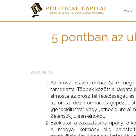
HUN
5 pontban az u
2022-09-13
Az orosz invázió február 24-ei megin
támogatta. Többek között a kárpátalj
elmosta az orosz fél felelősségét, é
az orosz dezinformációs gépezet ált
„genocídiumra” vagy „etnocídiumra” 
Zelenszkij ukrán elnököt.
Ezek után a választási kampány fő kor
A magyar kormány alig palásto