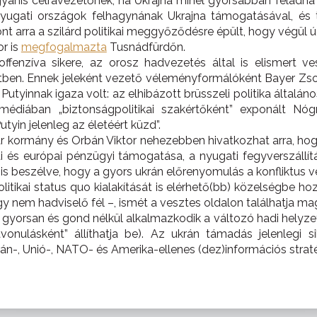
yanis célravezetőnek, ha Ukrajna minél gyorsabban feladná 
nyugati országok felhagynának Ukrajna támogatásával, és
ont arra a szilárd politikai meggyőződésre épült, hogy végül
r is
megfogalmazta
Tusnádfürdőn.
noffenzíva sikere, az orosz hadvezetés által is elismert 
ben. Ennek jeleként vezető véleményformálóként Bayer Zso
 Putyinnak igaza volt: az elhibázott brüsszeli politika általá
médiában „biztonságpolitikai szakértőként” exponált N
tyin jelenleg az életéért küzd”.
r kormány és Orbán Viktor nehezebben hivatkozhat arra, hogy
ai és európai pénzügyi támogatása, a nyugati fegyverszállí
is beszélve, hogy a gyors ukrán előrenyomulás a konfliktus
olitikai status quo kialakítását is elérhető(bb) közelségbe 
y nem hadviselő fél –, ismét a vesztes oldalon találhatja ma
yorsan és gond nélkül alkalmazkodik a változó hadi helyzet
avonulásként” állíthatja be). Az ukrán támadás jelenlegi 
n-, Unió-, NATO- és Amerika-ellenes (dez)információs strat