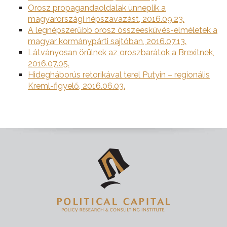
Orosz propagandaoldalak ünneplik a
magyarországi népszavazást, 2016.09.23.
A legnépszerűbb orosz összeesküvés-elméletek a
magyar kormánypárti sajtóban, 2016.07.13.
Látványosan örülnek az oroszbarátok a Brexitnek,
2016.07.05.
Hidegháborús retorikával terel Putyin – regionális
Kreml-figyelő, 2016.06.03.