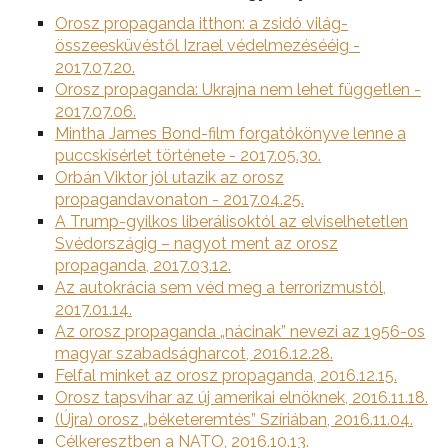
Orosz propaganda itthon: a zsidó világ-
összeesküvéstől Izrael védelmezésééig -
2017.07.20.
Orosz propaganda: Ukrajna nem lehet független -
2017.07.06.
Mintha James Bond-film forgatókönyve lenne a
puccskísérlet története - 2017.05.30.
Orbán Viktor jól utazik az orosz
propagandavonaton - 2017.04.25.
A Trump-gyilkos liberálisoktól az elviselhetetlen
Svédországig – nagyot ment az orosz
propaganda, 2017.03.12.
Az autokrácia sem véd meg a terrorizmustól,
2017.01.14.
Az orosz propaganda „nácinak” nevezi az 1956-os
magyar szabadságharcot, 2016.12.28.
Felfal minket az orosz propaganda, 2016.12.15.
Orosz tapsvihar az új amerikai elnöknek, 2016.11.18.
(Újra) orosz „béketeremtés” Szíriában, 2016.11.04.
Célkeresztben a NATO, 2016.10.13.