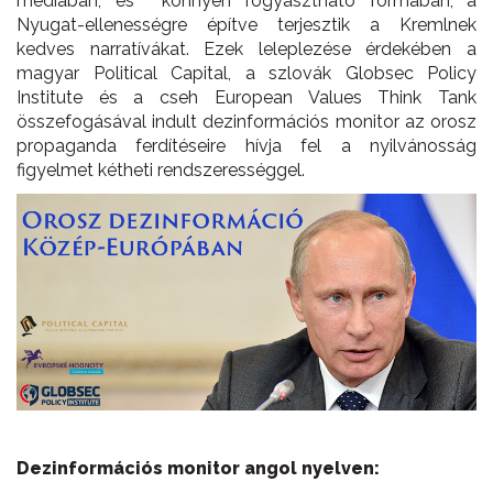
médiában, és könnyen fogyasztható formában, a
Nyugat-ellenességre építve terjesztik a Kremlnek
kedves narratívákat. Ezek leleplezése érdekében a
magyar Political Capital, a szlovák Globsec Policy
Institute és a cseh European Values Think Tank
összefogásával indult dezinformációs monitor az orosz
propaganda ferdítéseire hívja fel a nyilvánosság
figyelmet kétheti rendszerességgel.
Dezinformációs monitor angol nyelven: