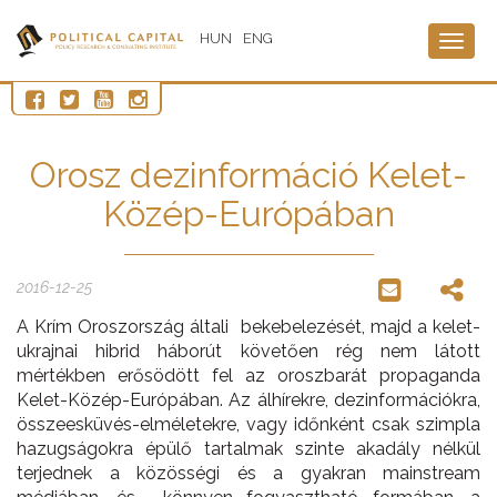
HUN
ENG
Togg
navig
Orosz dezinformáció Kelet-
Közép-Európában
2016-12-25
A Krím Oroszország általi bekebelezését, majd a kelet-
ukrajnai hibrid háborút követően rég nem látott
mértékben erősödött fel az oroszbarát propaganda
Kelet-Közép-Európában. Az álhírekre, dezinformációkra,
összeesküvés-elméletekre, vagy időnként csak szimpla
hazugságokra épülő tartalmak szinte akadály nélkül
terjednek a közösségi és a gyakran mainstream