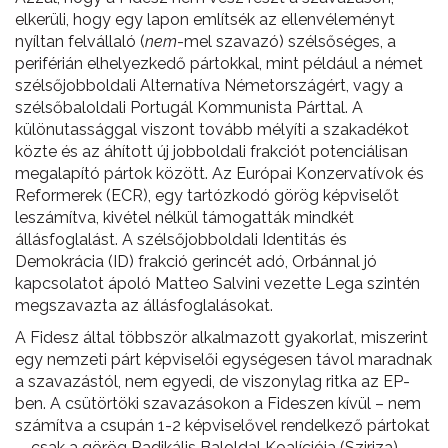
elkerüli, hogy egy lapon említsék az ellenvéleményt
nyíltan felvállaló (
nem
-mel szavazó) szélsőséges, a
periférián elhelyezkedő pártokkal, mint például a német
szélsőjobboldali Alternatíva Németországért, vagy a
szélsőbaloldali Portugál Kommunista Párttal. A
különutassággal viszont tovább mélyíti a szakadékot
közte és az áhított új jobboldali frakciót potenciálisan
megalapító pártok között. Az Európai Konzervatívok és
Reformerek (ECR), egy tartózkodó görög képviselőt
leszámítva, kivétel nélkül támogatták mindkét
állásfoglalást. A szélsőjobboldali Identitás és
Demokrácia (ID) frakció gerincét adó, Orbánnal jó
kapcsolatot ápoló Matteo Salvini vezette Lega szintén
megszavazta az állásfoglalásokat.
A Fidesz által többször alkalmazott gyakorlat, miszerint
egy nemzeti párt képviselői egységesen távol maradnak
a szavazástól, nem egyedi, de viszonylag ritka az EP-
ben. A csütörtöki szavazásokon a Fideszen kívül – nem
számítva a csupán 1-2 képviselővel rendelkező pártokat
–, csak a görög Radikális Baloldal Koalíciója (Sziriza),