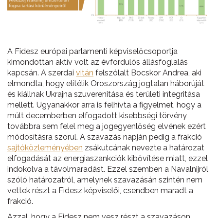
A Fidesz európai parlamenti képviselőcsoportja
kimondottan aktív volt az évfordulós állásfoglalás
kapcsán. A szerdai
vitán
felszólalt Bocskor Andrea, aki
elmondta, hogy elítélik Oroszország jogtalan háborúját
és kiállnak Ukrajna szuverenitása és területi integritása
mellett. Ugyanakkor arra is felhívta a figyelmet, hogy a
múlt decemberben elfogadott kisebbségi törvény
továbbra sem felel meg a jogegyenlőség elvének ezért
módosításra szorul. A szavazás napján pedig a frakció
sajtóközleményében
zsákutcának nevezte a határozat
elfogadását az energiaszankciók kibővítése miatt, ezzel
indokolva a távolmaradást. Ezzel szemben a Navalnijról
szóló határozatról, amelynek szavazásán szintén nem
vettek részt a Fidesz képviselői, csendben maradt a
frakció.
Azzal, hogy a Fidesz nem vesz részt a szavazáson,