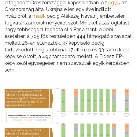
elfogadott Oroszországgal kapcsolatban. Az
egyik
az
Oroszország által Ukrajna ellen egy éve indított
invázióról, a
másik
pedig Alekszej Navalnij embertelen
fogvatartási körülményeiről szól. Mindkét állásfoglalást
nagy többséggel fogadta el a Parlament: előbbi
esetében a 705 fős testületben 444 támogató szavazat
mellett 26-an ellenezték, 37 képviselő pedig
tartózkodott, míg utóbbinál 17 ellenző és 33 tartózkodó
képviselő volt, a 497 támogató mellett. A Fidesz EP-
képviselői egységesen nem szavaztak egyik kérdésben
sem.