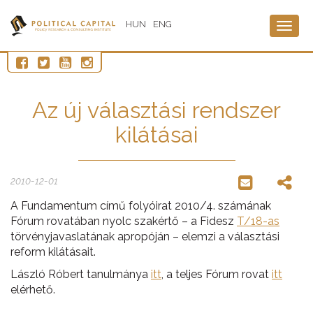
HUN
ENG
Togg
navig
Az új választási rendszer
kilátásai
2010-12-01
A Fundamentum című folyóirat 2010/4. számának
Fórum rovatában nyolc szakértő – a Fidesz
T/18-as
törvényjavaslatának apropóján – elemzi a választási
reform kilátásait.
László Róbert tanulmánya
itt
, a teljes Fórum rovat
itt
elérhető.