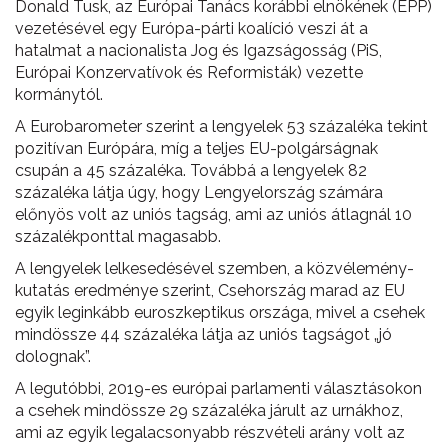
Donald Tusk, az Európai Tanács korábbi elnökének (EPP)
vezetésével egy Európa-párti koalíció veszi át a
hatalmat a nacionalista Jog és Igazságosság (PiS,
Európai Konzervatívok és Reformisták) vezette
kormánytól.
A Eurobarometer szerint a lengyelek 53 százaléka tekint
pozitívan Európára, míg a teljes EU-polgárságnak
csupán a 45 százaléka. Továbbá a lengyelek 82
százaléka látja úgy, hogy Lengyelország számára
előnyös volt az uniós tagság, ami az uniós átlagnál 10
százalékponttal magasabb.
A lengyelek lelkesedésével szemben, a közvélemény-
kutatás eredménye szerint, Csehország marad az EU
egyik leginkább euroszkeptikus országa, mivel a csehek
mindössze 44 százaléka látja az uniós tagságot „jó
dolognak”.
A legutóbbi, 2019-es európai parlamenti választásokon
a csehek mindössze 29 százaléka járult az urnákhoz,
ami az egyik legalacsonyabb részvételi arány volt az