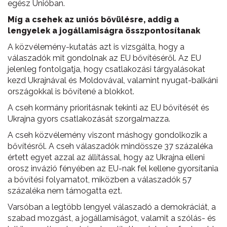
egész Unióban.
Míg a csehek az uniós bővülésre, addig a
lengyelek a jogállamiságra összpontosítanak
A közvélemény-kutatás azt is vizsgálta, hogy a
válaszadók mit gondolnak az EU bővítéséről. Az EU
jelenleg fontolgatja, hogy csatlakozási tárgyalásokat
kezd Ukrajnával és Moldovával, valamint nyugat-balkáni
országokkal is bővítené a blokkot.
A cseh kormány prioritásnak tekinti az EU bővítését és
Ukrajna gyors csatlakozását szorgalmazza.
A cseh közvélemény viszont máshogy gondolkozik a
bővítésről. A cseh válaszadók mindössze 37 százaléka
értett egyet azzal az állítással, hogy az Ukrajna elleni
orosz invázió fényében az EU-nak fel kellene gyorsítania
a bővítési folyamatot, miközben a válaszadók 57
százaléka nem támogatta ezt.
Varsóban a legtöbb lengyel válaszadó a demokráciát, a
szabad mozgást, a jogállamiságot, valamit a szólás- és