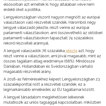
elsősorban azt emelték ki, hogy általában véve nem
érdekli őket a politika.
Lengyelországban viszont nagyon megnőtt az európai
választáson való részvételi szándék. Háromból négy
lengyel válaszadó jelezte, részt venne az európai
parlamenti választásokon, ami összevethető az októberi
parlamenti választásokon tapasztalt 74 százalékos
rekord részvételi aránnyal.
A lengyel válaszadók 76 százaléka
jelezte
azt, hogy
részt venne a választáson, ami jóval magasabb, mint az
összes tagállam átlag eredménye (68%). Mindössze
Dániában, Hollandiában és Svédországban várható
magasabb részvételi arány.
A 2018-as felmérésekhez képest Lengyelországban 23
százalékponttal nőtt a részvételi szándék, ez a
legmarkánsabb emelkedés az EU tagállamai között.
A lengyel társadalom meglehetősen lelkesnek
mutatkozik az uniós tagsággal kapcsolatban, miközben