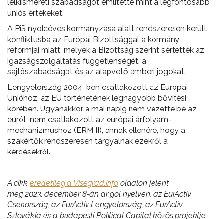
lelkiismereti szabadságot említette mint a legfontosabb
uniós értékeket.
A PiS nyolcéves kormányzása alatt rendszeresen került
konfliktusba az Európai Bizottsággal a kormány
reformjai miatt, melyek a Bizottság szerint sértették az
igazságszolgáltatás függetlenségét, a
sajtószabadságot és az alapvető emberi jogokat.
Lengyelország 2004-ben csatlakozott az Európai
Unióhoz, az EU történetének legnagyobb bővítési
körében. Ugyanakkor a mai napig nem vezette be az
eurót, nem csatlakozott az európai árfolyam-
mechanizmushoz (ERM II), annak ellenére, hogy a
szakértők rendszeresen tárgyalnak ezekről a
kérdésekről.
A cikk
eredetileg a Visegrad.info
oldalon jelent
meg 2023. december 8-án angol nyelven, az EurActiv
Csehország, az EurActiv Lengyelország, az EurActiv
Szlovákia és a budapesti Political Capital közös projektje