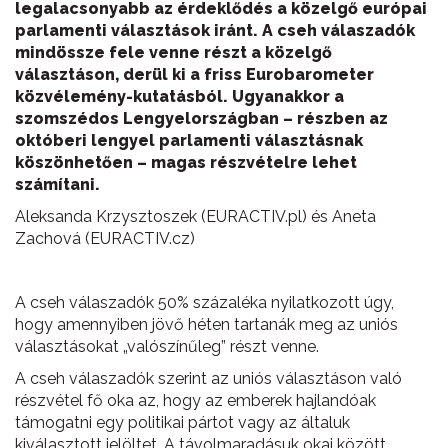
legalacsonyabb az érdeklődés a közelgő európai
parlamenti választások iránt. A cseh válaszadók
mindössze fele venne részt a közelgő
választáson, derül ki a friss Eurobarometer
közvélemény-kutatásból. Ugyanakkor a
szomszédos Lengyelországban – részben az
októberi lengyel parlamenti választásnak
köszönhetően – magas részvételre lehet
számítani.
Aleksanda Krzysztoszek (EURACTIV.pl) és Aneta
Zachová (EURACTIV.cz)
A cseh válaszadók 50% százaléka nyilatkozott úgy,
hogy amennyiben jövő héten tartanák meg az uniós
választásokat „valószínűleg” részt venne.
A cseh válaszadók szerint az uniós választáson való
részvétel fő oka az, hogy az emberek hajlandóak
támogatni egy politikai pártot vagy az általuk
kiválasztott jelöltet. A távolmaradásuk okai között