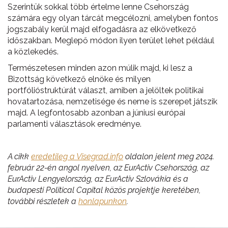
Szerintük sokkal több értelme lenne Csehország
számára egy olyan tárcát megcélozni, amelyben fontos
jogszabály kerül majd elfogadásra az elkövetkező
időszakban. Meglepő módon ilyen terület lehet például
a közlekedés.
Természetesen minden azon múlik majd, ki lesz a
Bizottság következő elnöke és milyen
portfólióstruktúrát választ, amiben a jelöltek politikai
hovatartozása, nemzetisége és neme is szerepet játszik
majd. A legfontosabb azonban a júniusi európai
parlamenti választások eredménye.
A cikk
eredetileg a Visegrad.info
oldalon jelent meg 2024.
február 22-én angol nyelven, az EurActiv Csehország, az
EurActiv Lengyelország, az EurActiv Szlovákia és a
budapesti Political Capital közös projektje keretében,
további részletek a
honlapunkon
.