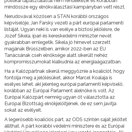
politikai tapasztalattal nem rendelkezik és korábban
mindössze egy elnökválasztási kampányban vett részt.
Nerudovával közösen a STAN korábbi országos
képviselője, Jan Farský vezeti a párt európai parlamenti
listáját. Ugyan neki is van esélye a biztosi jelölésre, de
Jozef Síkela, ipari és kereskedelmi miniszter nevét
gyakrabban emlegetik. Síkela jó hírnevet szerzett
magának Brüsszelben, amikor 2022-ben az EU
Tanácsának cseh elnöksége alatt sikerült nehéz
kompromisszumokat kialkudnia az energiaágazatban.
Ha a Kalózpártnak sikerül meggyőznie a koalíciót, hogy
fontolja meg a jelölésüket, akkor Marcel Koalaja is
esélyes lehet, aki jelenleg európai parlamenti képviselő,
korábban az Európai Parlament alelnöke is volt. Az
Európai Kalózpárt nemrég ugyan őt választotta az
Európai Bizottság elnökjelöltjének, de ez sem javítja
sokat az esélyeit.
A legerősebb koalíciós párt, az ODS szintén saját jelöltet
állíthat. A párt korábbi védelmi minisztere és az Európai