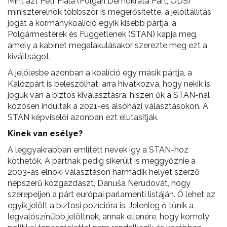
Mint azt Petr Fiala (Polgári Demokrata Párt, ODS)
miniszterelnök többször is megerősítette, a jelöltállítás
jogát a kormánykoalíció egyik kisebb pártja, a
Polgármesterek és Függetlenek (STAN) kapja meg,
amely a kabinet megalakulásakor szerezte meg ezt a
kiváltságot.
A jelölésbe azonban a koalíció egy másik pártja, a
Kalózpárt is beleszólhat, arra hivatkozva, hogy nekik is
joguk van a biztos kiválasztásra, hiszen ők a STAN-nal
közösen indultak a 2021-es alsóházi választásokon. A
STAN képviselői azonban ezt elutasítják.
Kinek van esélye?
A leggyakrabban említett nevek így a STAN-hoz
köthetők. A pártnak pedig sikerült is meggyőznie a
2003-as elnöki választáson harmadik helyet szerző
népszerű közgazdászt, Danuša Nerudovát, hogy
szerepeljen a párt európai parlamenti listáján. Ő lehet az
egyik jelölt a biztosi pozícióra is. Jelenleg ő tűnik a
legvalószínűbb jelöltnek, annak ellenére, hogy komoly