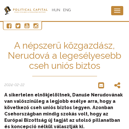
HUN
ENG
Togg
navig
A népszerű közgazdász,
Nerudová a legesélyesebb
cseh uniós biztos
2024-02-22
A sikertelen elnökjelöltnek, Danuše Nerudovának
van valószínűleg a legjobb esélye arra, hogy a
következő cseh uniós biztos legyen. Azonban
Csehországban mindig szokás volt, hogy az
Európai Bizottság új tagját az utolsó pillanatban
és koncepció nélkül választják ki.