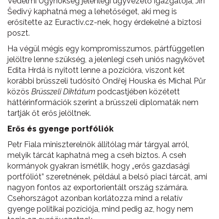
Védelmi Ügynökség jelenlegi ügyvezető igazgatója, Jiří
Šedivý kaphatná meg a lehetőséget, aki meg is
erősítette az Euractiv.cz-nek, hogy érdekelné a biztosi
poszt.
Ha végül mégis egy kompromisszumos, pártfüggetlen
jelöltre lenne szükség, a jelenlegi cseh uniós nagykövet
Edita Hrdá is nyitott lenne a pozícióra, viszont két
korábbi brüsszeli tudósító Ondřej Houska és Michal Půr
közös
Brüsszeli Diktátum
podcastjében közétett
háttérinformációk szerint a brüsszeli diplomaták nem
tartják őt erős jelöltnek.
Erős és gyenge portfóliók
Petr Fiala miniszterelnök állítólag már tárgyal arról,
melyik tárcát kaphatná meg a cseh biztos. A cseh
kormányok gyakran ismétlik, hogy „erős gazdasági
portfóliót” szeretnének, például a belső piaci tárcát, ami
nagyon fontos az exportorientált ország számára.
Csehországot azonban korlátozza mind a relatív
gyenge politikai pozíciója, mind pedig az, hogy nem