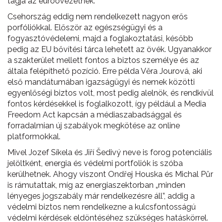
tagja az euróövezetnek.
Csehország eddig nem rendelkezett nagyon erős
porfóliókkal. Először az egészségügyi és a
fogyasztóvédelemi, majd a foglakoztatási, később
pedig az EU bővítési tárca lehetett az övék. Ugyanakkor
a szakterület mellett fontos a biztos személye és az
általa felépíthető pozíció. Erre példa Věra Jourová, aki
első mandátumában igazságügyi és nemek közötti
egyenlőségi biztos volt, most pedig alelnök, és rendkívül
fontos kérdésekkel is foglalkozott, így például a Media
Freedom Act kapcsán a médiaszabadsággal és
forradalmian új szabályok megkötése az online
platformokkal.
Mivel Jozef Síkela és Jiří Šedivý neve is forog potenciális
jelöltként, energia és védelmi portfoliók is szóba
kerülhetnek. Ahogy viszont Ondřej Houska és Michal Půr
is rámutattak, míg az energiaszektorban „minden
lényeges jogszabály már rendelkezésre áll”, addig a
védelmi biztos nem rendelkezne a kulcsfontosságú
védelmi kérdések eldöntéséhez szükséges hatáskörrel.