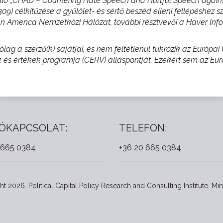
uló „CHAD – Countering Hate Speech and Hurtful Speech agains
9) célkitűzése a gyűlölet- és sértő beszéd elleni fellépéshez 
 Amenca Nemzetközi Hálózat, további résztvevői a Haver Infor
lag a szerző(k) sajátjai, és nem feltétlenül tükrözik az Európa
és értékek programja (CERV) álláspontját. Ezekért sem az Eur
ÓKAPCSOLAT:
TELEFON:
 665 0384
+36 20 665 0384
t 2026. Political Capital Policy Research and Consulting Institute. Min