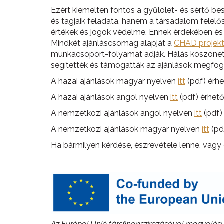
Ezért kiemelten fontos a gyűlölet- és sértő b
és tagjaik feladata, hanem a társadalom felelő
értékek és jogok védelme. Ennek érdekében és 
Mindkét ajánláscsomag alapját a
CHAD projek
munkacsoport-folyamat adják. Hálás köszönett
segítették és támogatták az ajánlások megfo
A hazai ajánlások magyar nyelven
itt
(pdf) érhe
A hazai ajánlások angol nyelven
itt
(pdf) érhető
A nemzetközi ajánlások angol nyelven
itt
(pdf) 
A nemzetközi ajánlások magyar nyelven
itt
(pdf
Ha bármilyen kérdése, észrevétele lenne, vagy 