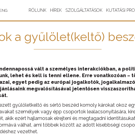
RÓLUNK
HÍREK
SZOLGÁLTATÁSOK
KUTATÁSI PR
ENG
ok a gyűlölet(keltő) bes
ndennapossá vált a személyes interakciókban, a politi
unk, lehet és kell is tenni ellene. Erre vonatkozóan 
zai, egyet pedig az európai jogalkotók, jogalkalmazók,
ánlásaink megvalósításával jelentősen visszaszoríthat
át.
zett gyűlöletkeltő és sértő beszéd komoly károkat okoz egyé
vakat személyek vagy épp csoportok lealacsonyítására, kirek
ét, akik ezért hajlamosak elrejteni és megtagadni identitásuk
normává válhat, ami többek között az adott kisebbségi csopo
ödéshez vezethet.