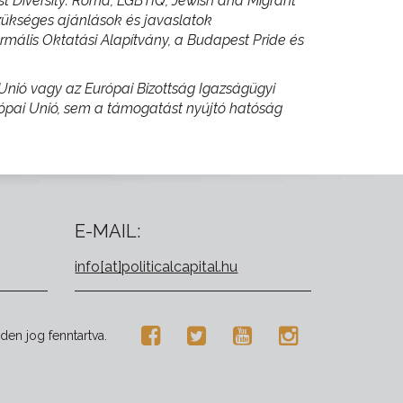
t Diversity: Roma, LGBTIQ, Jewish and Migrant
szükséges ajánlások és javaslatok
mális Oktatási Alapítvány, a Budapest Pride és
i Unió vagy az Európai Bizottság Igazságügyi
ópai Unió, sem a támogatást nyújtó hatóság
E-MAIL:
info[at]politicalcapital.hu
den jog fenntartva.