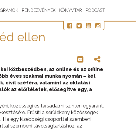
OGRAMOK
RENDEZVÉNYEK
KÖNYVTÁR
PODCAST
zéd ellen
kai közbeszédben, az online és az offline
– több éves szakmai munka nyomán – két
 civil széféra, valamint az oktatási
ók az előítéletek, elősegítve egy, a
ni, közösségi és társadalmi szinten egyaránt.
esztésére. Erősíti a sérülékeny közösségek
at. Ha egy kisebbségi csoporttal szembeni
rttal szembeni távolságtartáshoz, az