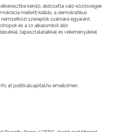
célkeresztbe kerülő, áldozattá váló közösségek
mokrácia melletti kiállás, a demokratikus
és nemzetközi szereplők számára egyaránt.
shopok és a 10 alkalomból álló
ásukkal, tapasztalataikkal és véleményükkel
o at politicalcapital.hu emailcímen.