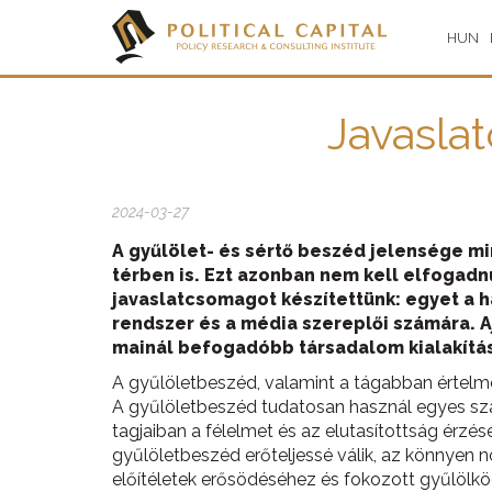
HUN
Javaslat
2024-03-27
A gyűlölet- és sértő beszéd jelensége mi
térben is. Ezt azonban nem kell elfogadn
javaslatcsomagot készítettünk: egyet a ha
rendszer és a média szereplői számára. Aj
mainál befogadóbb társadalom kialakítás
A gyűlöletbeszéd, valamint a tágabban értelme
A gyűlöletbeszéd tudatosan használ egyes sza
tagjaiban a félelmet és az elutasítottság érzés
gyűlöletbeszéd erőteljessé válik, az könnyen 
előítéletek erősödéséhez és fokozott gyűlölk