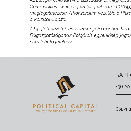
Az Európai Unió társfinanszírozásával megvalós
Communities” című projekt (projektszám: 10104930
megfogalmazása. A konzorcium vezetője a Phiren
a Political Capital.
A kifejtett nézetek és vélemények azonban kizáró
Főigazgatóságának Polgárok, egyenlőség, jogok 
nem tehető felelőssé.
SAJT
+36 20
Copyrigh