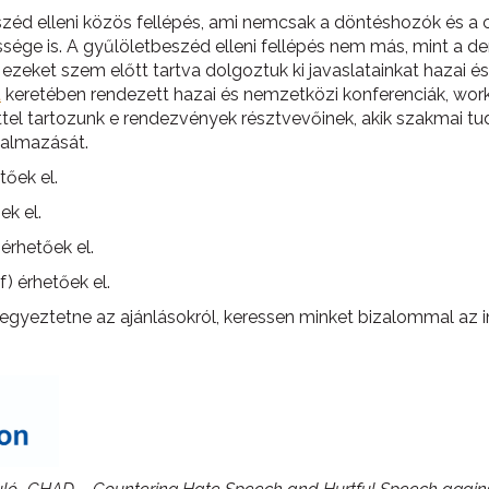
eszéd elleni közös fellépés, ami nemcsak a döntéshozók és a 
ssége is. A gyűlöletbeszéd elleni fellépés nem más, mint a de
ezeket szem előtt tartva dolgoztuk ki javaslatainkat hazai 
t
keretében rendezett hazai és nemzetközi konferenciák, work
el tartozunk e rendezvények résztvevőinek, akik szakmai tud
galmazását.
tőek el.
ek el.
érhetőek el.
) érhetőek el.
egyeztetne az ajánlásokról, keressen minket bizalommal az inf