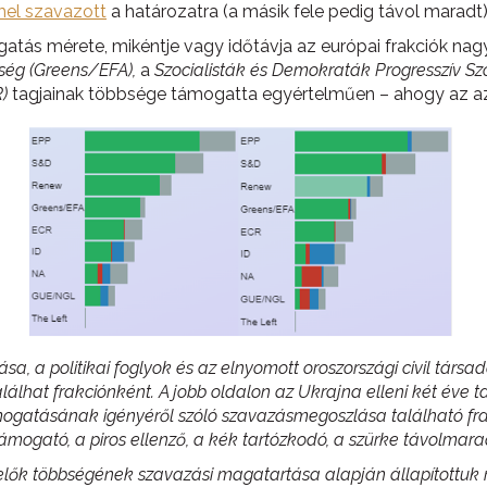
el szavazott
a határozatra (a másik fele pedig távol maradt)
atás mérete, mikéntje vagy időtávja az európai frakciók nag
ég (Greens/EFA),
a
Szocialisták és Demokraták Progresszív Sz
)
tagjainak többsége támogatta egyértelműen – ahogy az az 
sa, a politikai foglyok és az elnyomott oroszországi civil tár
lhat frakciónként. A jobb oldalon az Ukrajna elleni két éve t
atásának igényéről szóló szavazásmegoszlása található frak
mogató, a piros ellenző, a kék tartózkodó, a szürke távolmara
selők többségének szavazási magatartása alapján állapítottuk me