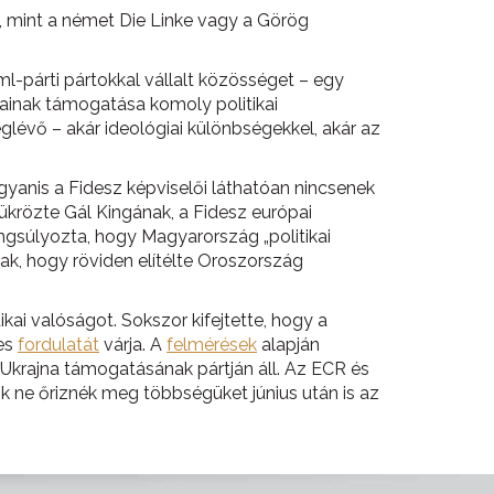
, mint a német Die Linke vagy a Görög
-párti pártokkal vállalt közösséget – egy
gainak támogatása komoly politikai
lévő – akár ideológiai különbségekkel, akár az
anis a Fidesz képviselői láthatóan nincsenek
 tükrözte Gál Kingának, a Fidesz európai
gsúlyozta, hogy Magyarország „politikai
ak, hogy röviden elítélte Oroszország
kai valóságot. Sokszor kifejtette, hogy a
jes
fordulatát
várja. A
felmérések
alapján
 Ukrajna támogatásának pártján áll. Az ECR és
 ne őriznék meg többségüket június után is az