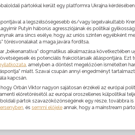
aloldali pártokkal került egy platformra Ukrajna kérdésében
pontjával a legszélsőségesebb és/vagy legelvakultabb Kreml
agyimir Putyin háborús agressziójának és politikai gyilkossá
ynak arra sincs esélye, hogy az uniós szinten egyébként meg
 törésvonalakat a maga javára fordítsa.
r „békenarratíva” dogmatikus alkalmazása következtében ugy
szövetségeseik és potenciális frakciótársaik álláspontjára. Ezt
nyilatkozata
, amelyben a döntést megelőzően ismételten han
lláspontja” miatt. Szavai csupán annyi engedményt tartalmazt
lála kapcsán.
hogy Orbán Viktor nagyon sajátosan érzékeli az európai politi
amenti előretörésétől az európai oroszellenes külpolitikai tel
obboldali pártok szavazóközönségének egy része, továbbra is
versenyben
, és
semmi előjele
annak, hogy a mainstream pártok