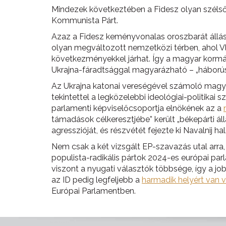
Mindezek következtében a Fidesz olyan szélsőb
Kommunista Párt.
Azaz a Fidesz keményvonalas oroszbarát állás
olyan megváltozott nemzetközi térben, ahol Vl
következményekkel járhat. Így a magyar kormán
Ukrajna-fáradtsággal magyarázható – „háborús”
Az Ukrajna katonai vereségével számoló magya
tekintettel a legközelebbi ideológiai-politikai 
parlamenti képviselőcsoportja elnökének az a
támadások célkeresztjébe” került „békepárti á
agresszióját, és részvétét fejezte ki Navalnij ha
Nem csak a két vizsgált EP-szavazás utal arra, 
populista-radikális pártok 2024-es európai parl
viszont a nyugati választók többsége, így a j
az ID pedig legfeljebb a
harmadik helyért van 
Európai Parlamentben.