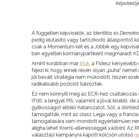
képviselőj
A független képviselők, az
Identitás és Demokrá
pedig elutasító vagy tartózkodó álláspontot kép
csak a Momentum két és a Jobbik egy képviselő
ben egyetlen kormánypártiként megmaradt KDN
Amint korábban már
írtuk
, a Fidesz kényesebb
fejezi ki, hogy ennek révén olyan „puha” neme
jól bevált stratégia nem működött, hiszen eze
radikálisabb pozíciót tükröztek.
Ez nem könnyíti meg az ECR-hez csatlakozás út
(FdI), a lengyel PiS, valamint a jóval kisebb,
gyilkosságot elítélő határozatot. Sőt, a dönté
támogatták, mint az olasz Lega vagy a francia
támogatására sem mondott egyértelműen nemet,
aligha lehet Kreml-ellenességgel vádolni. Az RN
választási kampányra kapott kölcsön utolsó
ré