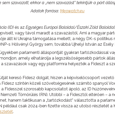
e sem szavazott, ekkor a „nem szavazást” tekintjük a párt állá
Adatok forrása:
Mepwatch.eu
cia (ID)
és az
Egységes Európai Baloldal/Északi Zöld Balolda
viselt, vagy távol maradt a szavazástól. Ami a magyar pártoka
je állt ki Ukrajna támogatása mellett, a négy DK-s politikus
P-s Hölvényi György sem, továbbá Ujhelyi István az Esély 
 ügyekben parlamenti álláspontját gyakran tartózkodással v
t mondjon, amely elhatárolja a legszélsőségesebb pártok áll
k a szavazások vagy egy platformra helyezték a Fideszt a sz
ját kereső Fidesz dolgát, hiszen a képviselőcsoport vezető e
 de a Fidesz szintén közeli szövetségesének számító spanyol 
st a Fidesszel szorosabb kapcsolatot ápoló, az ID húzónevein
 Nemzeti Tömörülés (RN). Utóbbi – a Fidesztől eltérően – a 
 hanem taktikusan a „tartózkodást” választotta a parlamen
 például csak 2024-ben fizette vissza az utolsó részletét a K
szletét
.