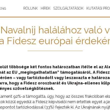
RÓLUNK
HÍREK
SZOLGÁLTATÁSOK
KUTATÁSI PR
ENG
Navalnij halálához való v
a Fidesz európai érdeké
út többsége két fontos határozatban ítélte el az Alek
jnát az EU „megingathatatlan” támogatásáról. A Fidesz
ltérően – vagy tartózkodott vagy leszavazta e határoz
ra, hogy a Fidesz oroszbarát és Ukrajna-ellenes külpo
zményes szövetségkötésnek.
lament 92%-a támogatta, úgy, hogy az összes frakcióban e
ok közül egyedül a Fidesz képviselői nem értettek egyet a jav
spontot tartózkodással (33%) fejezték ki. Az Ukrajnának nyú