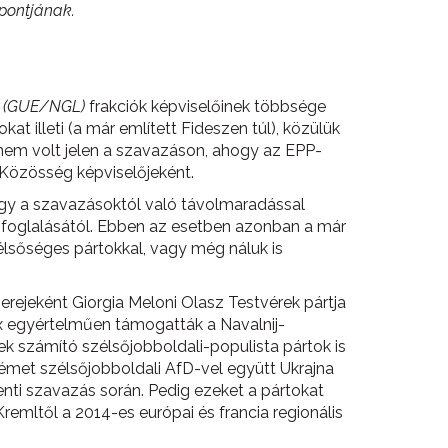
spontjának.
l (GUE/NGL)
frakciók képviselőinek többsége
t illeti (a már említett Fideszen túl), közülük
 nem volt jelen a szavazáson, ahogy az EPP-
Közösség képviselőjeként.
agy a szavazásoktól való távolmaradással
ásfoglalásától. Ebben az esetben azonban a már
élsőséges pártokkal, vagy még náluk is
rejeként Giorgia Meloni Olasz Testvérek pártja
Vox egyértelműen támogatták a Navalnij-
ek számító szélsőjobboldali-populista pártok is
német szélsőjobboldali AfD-vel együtt Ukrajna
ti szavazás során. Pedig ezeket a pártokat
remltől a 2014-es európai és francia regionális