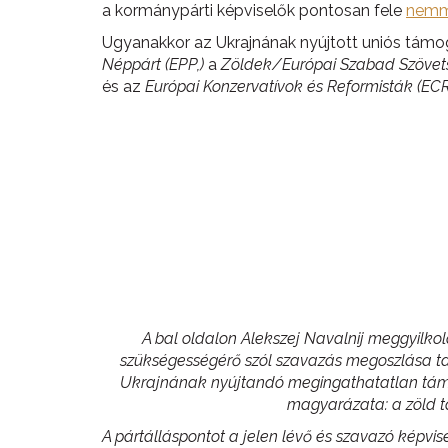
a kormánypárti képviselők pontosan fele
nemm
Ugyanakkor az Ukrajnának nyújtott uniós támog
Néppárt (EPP,)
a
Zöldek/Európai Szabad Szövets
és az
Európai Konzervatívok és Reformisták (ECR
A bal oldalon Alekszej Navalnij meggyilkolá
szükségességérő szól szavazás megoszlása talá
Ukrajnának nyújtandó megingathatatlan támog
magyarázata: a zöld tá
A pártálláspontot a jelen lévő és szavazó képvi