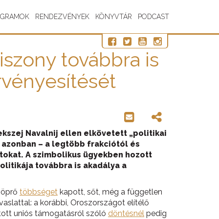
OGRAMOK
RENDEZVÉNYEK
KÖNYVTÁR
PODCAST
iszony továbbra is
rvényesítését
szej Navalnij ellen elkövetett „politikai
 azonban – a legtöbb frakciótól és
atokat. A szimbolikus ügyekben hozott
litikája továbbra is akadálya a
lsöprő
többséget
kapott, sőt, még a független
aslattal: a korábbi, Oroszországot elítélő
jtott uniós támogatásról szóló
döntésnél
pedig