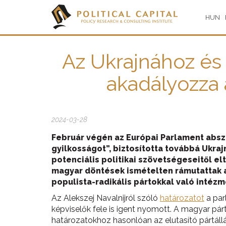
HUN
Az Ukrajnához és 
akadályozza 
2024-03-28
Február végén az Európai Parlament abszol
gyilkosságot”, biztosította továbbá Ukra
potenciális politikai szövetségeseitől e
magyar döntések ismételten rámutattak ar
populista-radikális pártokkal való inté
Az Alekszej Navalnijról szóló
határozatot
a par
képviselők fele is igent nyomott. A magyar párt
határozatokhoz hasonlóan az elutasító pártállá