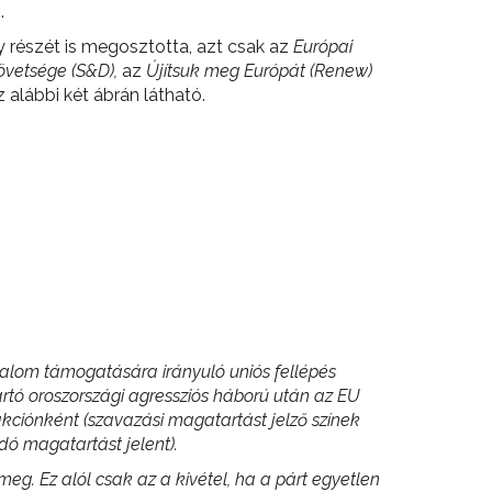
.
y részét is megosztotta, azt csak az
Európai
övetsége (S&D),
az
Újítsuk meg Európát (Renew)
alábbi két ábrán látható.
sadalom támogatására irányuló uniós fellépés
artó oroszországi agressziós háború után az EU
ciónként (szavazási magatartást jelző színek
dó magatartást jelent).
g. Ez alól csak az a kivétel, ha a párt egyetlen