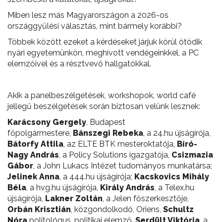
Miben lesz más Magyarországon a 2026-os
országgyűlési választás, mint bármely korábbi?
Többek között ezeket a kérdéseket járjuk körül ötödik
nyári egyetemünkön, meghívott vendégeinkkel, a PC
elemzőivel és a résztvevő hallgatókkal.
Akik a panelbeszélgetések, workshopok, world café
jellegű beszélgetések során biztosan velünk lesznek:
Karácsony Gergely
, Budapest
főpolgármestere,
Bánszegi Rebeka
, a 24.hu újságírója,
Bátorfy Attila
, az ELTE BTK mesteroktatója,
Bíró-
Nagy András
, a Policy Solutions igazgatója,
Csizmazia
Gábor
, a John Lukacs Intézet tudományos munkatársa;
Jelinek Anna
, a 444.hu újságírója;
Kacskovics Mihály
Béla
, a hvg.hu újságírója,
Király András
, a Telex.hu
újságírója,
Lakner Zoltán
, a Jelen főszerkesztője,
Orbán Krisztián
, közgondolkodó, Oriens,
Schultz
Nóra
politológus, politikai elemző,
Serdült Viktória
, a