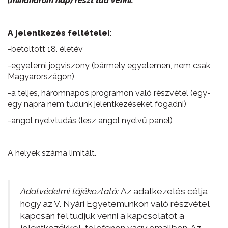
(mindhárom nap) részt tud venni.
A jelentkezés feltételei
:
-betöltött 18. életév
-egyetemi jogviszony (bármely egyetemen, nem csak
Magyarországon)
-a teljes, háromnapos programon való részvétel (egy-
egy napra nem tudunk jelentkezéseket fogadni)
-angol nyelvtudás (lesz angol nyelvű panel)
A helyek száma limitált.
Adatvédelmi tájékoztató:
Az adatkezelés célja,
hogy az V. Nyári Egyetemünkön való részvétel
kapcsán fel tudjuk venni a kapcsolatot a