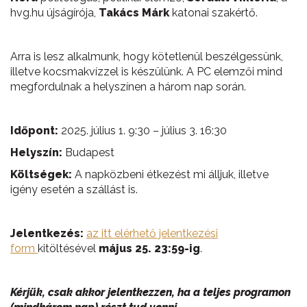
hvg.hu újságírója,
Takács Márk
katonai szakértő.
Arra is lesz alkalmunk, hogy kötetlenül beszélgessünk,
illetve kocsmakvízzel is készülünk. A PC elemzői mind
megfordulnak a helyszínen a három nap során.
Időpont:
2025. július 1. 9:30 – július 3. 16:30
Helyszín:
Budapest
Költségek:
A napközbeni étkezést mi álljuk, illetve
igény esetén a szállást is.
Jelentkezés:
az itt elérhető jelentkezési
form
kitöltésével
május 25. 23:59-ig
.
Kérjük, csak akkor jelentkezzen, ha a teljes programon