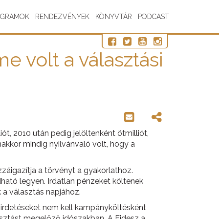
OGRAMOK
RENDEZVÉNYEK
KÖNYVTÁR
PODCAST
e volt a választási
ót, 2010 után pedig jelöltenként ötmilliót,
akkor mindig nyilvánvaló volt, hogy a
záigazítja a törvényt a gyakorlathoz.
ható legyen. Irdatlan pénzeket költenek
k a választás napjához.
hirdetéseket nem kell kampányköltésként
asztást megelőző idószakban. A Fidesz a