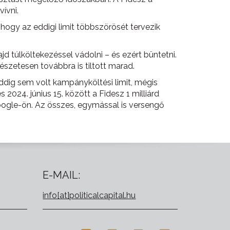
ívni.
, hogy az eddigi limit többszörösét tervezik
d túlköltekezéssel vádolni – és ezért büntetni.
szetesen továbbra is tiltott marad.
ddig sem volt kampányköltési limit, mégis
24. június 15. között a Fidesz 1 milliárd
Google-ön. Az összes, egymással is versengő
E-MAIL:
info[at]politicalcapital.hu