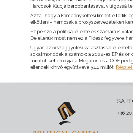
Harcosok Klubja berobbantásával világossá tett
Azzal, hogy a kampányköltési limitet eltörlik, e
elkölteni – nemcsak a proxyszervezeteiken kere
Ez persze a politikai ellenfelek számára is val
De ellenük most nem ez a Fidesz fegyvere, han
Ugyan az országgyűlési választással ellentétb
sokatmondóak a számok: a 2024-es EP és önkor
forintot, két proxyja, a Megafon és a CÖF pedi
ellenzéki kihívó együttvéve 544 milliót.
Részlet
SAJT
+36 20