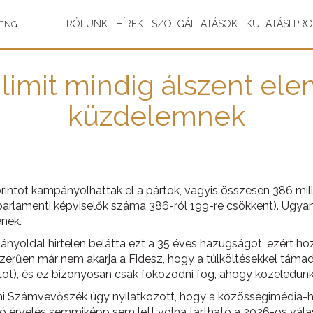
RÓLUNK
HÍREK
SZOLGÁLTATÁSOK
KUTATÁSI PR
ENG
imit mindig álszent elem
küzdelemnek
orintot kampányolhattak el a pártok, vagyis összesen 386 milli
parlamenti képviselők száma 386-ról 199-re csökkent). Ugyan
nek.
ányoldal hirtelen belátta ezt a 35 éves hazugságot, ezért hoz
zerűen már nem akarja a Fidesz, hogy a túlköltésekkel támad
pontot), és ez bizonyosan csak fokozódni fog, ahogy közeledün
ami Számvevőszék úgy nyilatkozott, hogy a közösségimédia-
ó érvelés semmiképp sem lett volna tartható a 2026-os vál