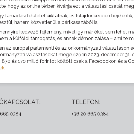
e, hogy az online térben kívánja ezt a választási csatát megv
gy támadási felületet kiiktatnak, és tulajdonképpen bejelentik
sztül, hanem közvetlenül a pártkasszából is.
amennyire kedvező fejlemény, mivel így már őket sem lehet maj
em a külföldi támogatás, és annak démonizálása – ami termé
en az európai parlamenti és az önkormányzati választáson e
mányzati választásokat megelőzően 2023. december 31. és 20
g 870 és 170 millió forintot költött csak a Facebookon és a 
ek
.
ÓKAPCSOLAT:
TELEFON:
 665 0384
+36 20 665 0384