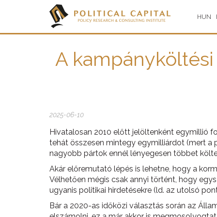
HUN
A kampányköltési l
2025-06-10
Hivatalosan 2010 előtt jelöltenként egymillió f
tehát összesen mintegy egymilliárdot (mert a 
nagyobb pártok ennél lényegesen többet költe
Akár előremutató lépés is lehetne, hogy a korm
Vélhetően mégis csak annyi történt, hogy egys
ugyanis politikai hirdetésekre (ld. az utolsó 
Bár a 2020-as időközi választás során az Áll
elszámolni, ez a már akkor is megmosolyogtat