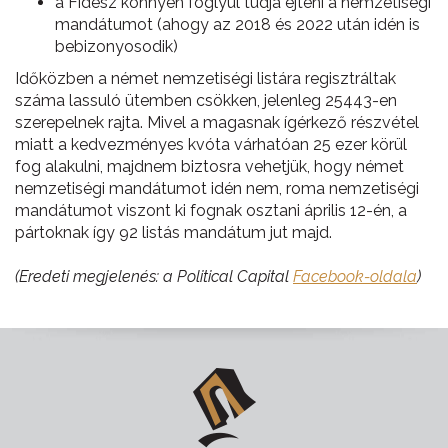
a Fidesz könnyen foglyul tudja ejteni a nemzetiségi
mandátumot (ahogy az 2018 és 2022 után idén is
bebizonyosodik)
Időközben a német nemzetiségi listára regisztráltak
száma lassuló ütemben csökken, jelenleg 25443-en
szerepelnek rajta. Mivel a magasnak ígérkező részvétel
miatt a kedvezményes kvóta várhatóan 25 ezer körül
fog alakulni, majdnem biztosra vehetjük, hogy német
nemzetiségi mandátumot idén nem, roma nemzetiségi
mandátumot viszont ki fognak osztani április 12-én, a
pártoknak így 92 listás mandátum jut majd.
(Eredeti megjelenés: a Political Capital
Facebook-oldala
)