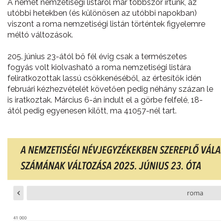
A német nemzetiségi listáról már többször írtunk, az
utóbbi hetekben (és különösen az utóbbi napokban)
viszont a roma nemzetiségi listán történtek figyelemre
méltó változások.
205. június 23-ától bő fél évig csak a természetes
fogyás volt kiolvasható a roma nemzetiségi listára
feliratkozottak lassú csökkenéséből, az értesítők idén
februári kézhezvételét követően pedig néhány százan le
is iratkoztak. Március 6-án indult el a görbe felfelé, 18-
ától pedig egyenesen kilőtt, ma 41057-nél tart.