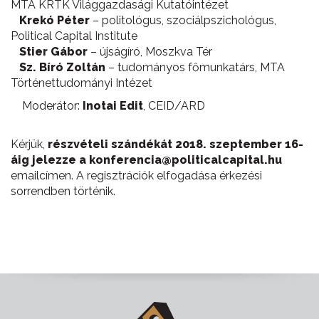
MTA KRTK Világgazdasági Kutatóintézet
Krekó Péter
– politológus, szociálpszichológus,
Political Capital Institute
Stier Gábor
– újságíró, Moszkva Tér
Sz. Bíró Zoltán
– tudományos főmunkatárs, MTA
Történettudományi Intézet
Moderátor:
Inotai Edit
, CEID/ARD
Kérjük,
részvételi szándékát 2018. szeptember 16-
áig jelezze a konferencia@politicalcapital.hu
emailcímen. A regisztrációk elfogadása érkezési
sorrendben történik.