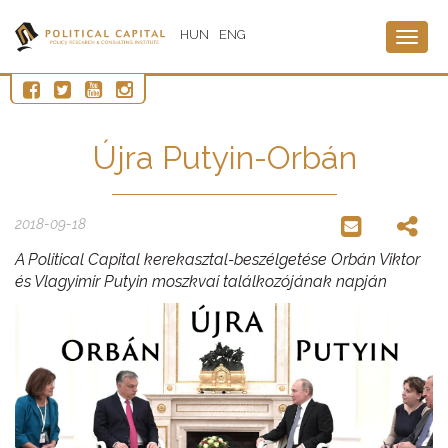
HUN
ENG
Togg
navig
Újra Putyin-Orbán
2018-09-18
A Political Capital kerekasztal-beszélgetése Orbán Viktor
és Vlagyimir Putyin moszkvai találkozójának napján