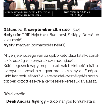
Dátum
: 2018.
szeptember 18. 14:00
-15:45
Helyszín
: TRIP Hajó (1011 Budapest, Szilágyi Dezső tér,
2-es móló)
Nyelv
: magyar (tolmácsolás nélkül)
Milyen jelentősége van az újabb kétoldalú találkozónak
a két ország viszonyának szempontjából.
Különlegesnek vagy megszokottnak tekinthető inkább
az egyre szorosabb magyar-orosz viszony, az Európai
Unió kontextusában? A kerekasztal-beszélgetés során
többek között ezekre a kérdésekre keressük a választ.
Résztvevők:
Deák András György
– tudományos főmunkatárs,