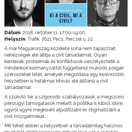
Dátum
: 2018. október 11. 17:00-19:00
Helyszín
: Trafik, 7621 Pécs, Perczel u. 22.
A mai Magyarország közélete soha nem tapasztalt
nehézségek elé állítja a civil társadalmat. Olyan
kérdések, problémák és konfliktusok veszélyeztetik a
mindenkori kormányzattól függetlenül működő polgári
szervezetek létét, amelyek megoldása egy kedvezőbb
helyzetben is hatalmas kihívás elé állítaná a civil
társadalmat.
A szűkölő tér, a szigorodó szabályozások, a megszűnő
pénzügyi támogatások mellett a politika is időről időre,
ügyről ügyre megkísérli átpolitizálni és stigmatizálni a
civil mozgalmakat.
Mit tehet ebben a helyzetben a társadalmilag hasznos