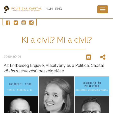
HUN
ENG
Togg
navig
Ki a civil? Mi a civil?
2018-10-01
Az Emberség Erejével Alapítvány és a Political Capital
közös szervezésű beszélgetése.