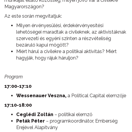
munkáját ellátó közösség, milyen jövő vár a civilekre
Magyarországon?
Az este során megvitatjuk:
Milyen érvényesülési, érdekérvényesítési
lehetőségei maradtak a civileknek, az aktivistáknak
szervezeti és egyéni szinten a részvételiség
bezáruló kapui mögött?
Miért hárul a civilekre a politikai aktivitás? Miért
hagyják, hogy rájuk háruljon?
Program
17:00-17:10
Wessenauer Veszna,
a Political Capital elemzője
17:10-18:00
Ceglédi Zoltán
– politikai elemző
Peták Péter
– programkoordinátor, Emberség
Erejével Alapítvány