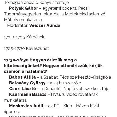
Tömegparanoia c. könyv szerzője
Polyák Gábor
– egyetemi docens, Pécsi
Tudományegyetem oktatója, a Mérték Médiaelemző
Műhely munkatársa
Moderátor:
Veiszer Alinda
17:00-17:15 Kérdések
17:15-17:30 Kávészünet
17:30-18:30 Hogyan őrizzük meg a
hitelességünket? Hogyan ellenőrizzük, kérjük
számon a hatalmat?
Babos Attila
– a Szabad Pécs szerkesztő-újságírója
Balavány György
– a 24.hu szerzője
Cseri László –
a Dunántúli Napló volt szerkesztője
Kaufmann Balázs
– HVG.hu video rovatának
munkatársa
Moskovics Judit
– az RTL Klub - Házon Kívül
riportere