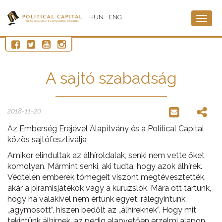
HUN
ENG
Togg
navig
A sajtó szabadság
2018-11-20
Az Emberség Erejével Alapítvány és a Political Capital
közös sajtófesztiválja
Amikor elindultak az álhíroldalak, senki nem vette őket
komolyan. Mármint senki, aki tudta, hogy azok álhírek.
Védtelen emberek tömegeit viszont megtévesztették,
akár a piramisjátékok vagy a kuruzslók. Mára ott tartunk,
hogy ha valakivel nem értünk egyet, rálegyintünk,
„agymosott”, hiszen bedőlt az „álhíreknek”. Hogy mit
tekintünk álhírnek, az pedig alapvetően érzelmi alapon