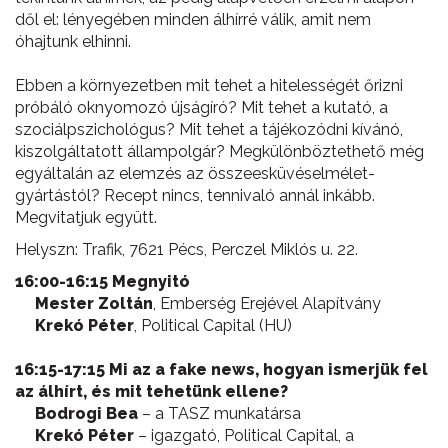
dől el: lényegében minden álhírré válik, amit nem
óhajtunk elhinni.
Ebben a környezetben mit tehet a hitelességét őrizni
próbáló oknyomozó újságíró? Mit tehet a kutató, a
szociálpszichológus? Mit tehet a tájékozódni kívánó,
kiszolgáltatott állampolgár? Megkülönböztethető még
egyáltalán az elemzés az összeesküvéselmélet-
gyártástól? Recept nincs, tennivaló annál inkább.
Megvitatjuk együtt.
Helyszn: Trafik, 7621 Pécs, Perczel Miklós u. 22.
16:00-16:15 Megnyitó
Mester Zoltán
, Emberség Erejével Alapítvány
Krekó Péter
, Political Capital (HU)
16:15-17:15 Mi az a fake news, hogyan ismerjük fel
az álhírt, és mit tehetünk ellene?
Bodrogi Bea
– a TASZ munkatársa
Krekó Péter
– igazgató, Political Capital, a