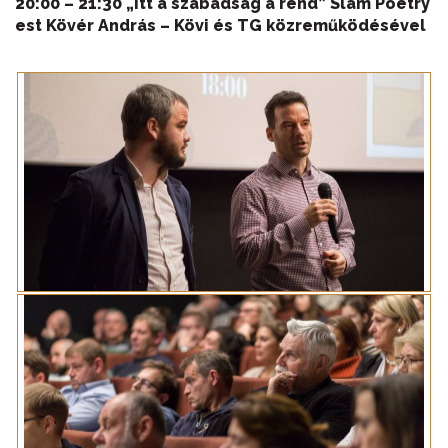
20:00 – 21:30 „Itt a szabadság a rend” Slam Poetry
est Kövér András – Kövi és TG közreműködésével