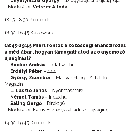
Unyatyinszki György
– az ugytudjuk.hu újságírója
Moderátor:
Veiszer Alinda
18:15-18:30 Kérdések
18:30-18:45 Kávészünet
18:45-19:45 Miért fontos a közösségi finanszírozás
a médiában, hogyan támogathatod az oknyomozó
újságírást?
Becker András
– atlatszo.hu
Erdélyi Péter
– 444
György Zsombor
– Magyar Hang - A Túlélő
Magazin
L. László János
– Nyomtassteis!
Német Tamás
– Index.hu
Sáling Gergő
– Direkt36
Moderátor: Katus Eszter (szabadúszó újságíró)
19:30-19:45 Kérdések