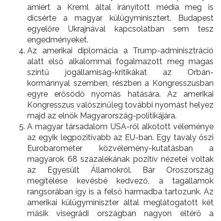
amiért a Kreml által irányított média meg is
dicsérte a magyar külügyminisztert. Budapest
egyelőre Ukrajnával kapcsolatban sem tesz
engedményeket.
Az amerikai diplomácia a Trump-adminisztráció
alatt első alkalommal fogalmazott meg magas
szintű jogállamiság-kritikákat az Orbán-
kormánnyal szemben, részben a Kongresszusban
egyre erősödő nyomás hatására. Az amerikai
Kongresszus valószínűleg további nyomást helyez
majd az elnök Magyarország-politikájára.
A magyar társadalom USA-ról alkotott véleménye
az egyik legpozitívabb az EU-ban. Egy tavaly őszi
Eurobarometer közvélemény-kutatásban a
magyarok 68 százalékának pozitív nézetei voltak
az Egyesült Államokról. Bár Oroszország
megítélése kevésbé kedvező, a tagállamok
rangsorában így is a felső harmadba tartozunk. Az
amerikai külügyminiszter által meglátogatott két
másik visegrádi országban nagyon eltérő a