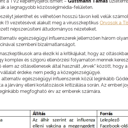
nt a TV2 képernyőjéről ismert –
Guttmann Tamás
üzletembe
látták a legnagyobb közösségimédia-felületen.
lyt jelenthet és vélhetően hosszú távon kell velük számoln
(!) vezetésével alakult meg a vírusszkeptikus
Orvosok a Ti
zett népszerűsíteni áltudományos nézeteiket.
alternatív egészségügyi influenszerek jellemzően három olyan
akcinával szembeni bizalmatlanságot.
inaszkeptikusok arra élezik ki a kritikájukat, hogy az oltáso
egy komplex és szigorú ellenőrzési folyamaton mennek keresz
 elem az oltásellenesek által használt „érvek” között, hogy 
vállalat érdeke, nem pedig a közegészségügyé.
alternatív egészségügyi influenszerek közül leginkább Gődén
a járvány elleni korlátozások kritizálása során. Az emberi j
t leginkább megfogható érv az emberek számára.