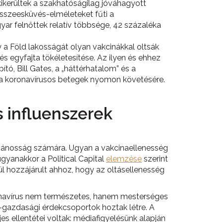
kerültek a szakhatóságilag jóváhagyott
összeesküvés-elméleteket fűti a
ar felnőttek relatív többsége, 42 százaléka
y a Föld lakosságát olyan vakcinákkal oltsák
és egyfajta tökéletesítése. Az ilyen és ehhez
, Bill Gates, a „háttérhatalom” és a
k a koronavírusos betegek nyomon követésére.
s influenszerek
ilvánosság számára. Ugyan a vakcinaellenesség
ugyanakkor a Political Capital
elemzése
szerint
ül hozzájárult ahhoz, hogy az oltásellenesség
oronavírus nem természetes, hanem mesterséges
-gazdasági érdekcsoportok hoztak létre. A
s ellentétei voltak: médiafigyelésünk alapján