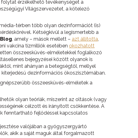
 folytat érzékelhető tevékenységet a
szségügyi Világszervezetet, a kötelező
imédia-térben több olyan dezinformációt (is)
kérdéskörével. Kétségkívül a legismertebb a
Blog
, amely – mások mellett –
azt állította
,
ni vakcina tízmilliók esetében
okozhatott
etten összeesküvés-elméletekkel foglalkozó
tásellenes bejegyzései között olyanok is
áktól, mint ahányan a betegségtől, mellyel
s kiterjedésű dezinformációs ökoszisztémában.
 legnépszerűbb összeesküvés-elméletek a
hetők olyan teóriák, miszerint az oltások (vagy
ességének célzott és irányított csökkentése. A
k fenntartható fejlődéssel kapcsolatos
terjesztése valójában a gyógyszergyártó
lők, akik a saját maguk által forgalmazott