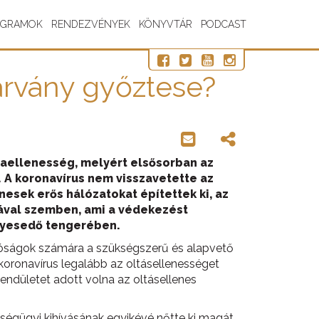
OGRAMOK
RENDEZVÉNYEK
KÖNYVTÁR
PODCAST
járvány győztese?
naellenesség, melyért elsősorban az
. A koronavírus nem visszavetette az
nesek erős hálózatokat építettek ki, az
ával szemben, ami a védekezést
élyesedő tengerében.
hatóságok számára a szükségszerű és alapvető
koronavírus legalább az oltásellenességet
lendületet adott volna az oltásellenes
ségügyi kihívásának egyikévé nőtte ki magát,