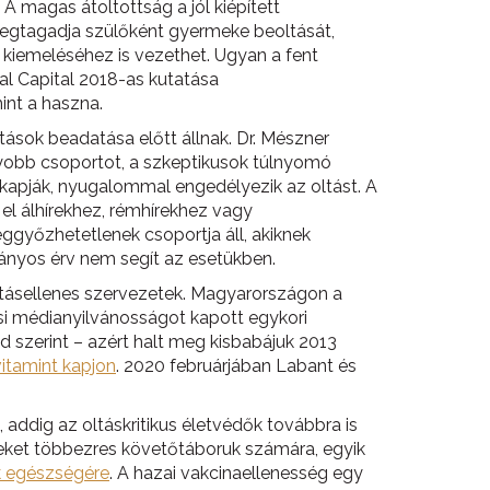
magas átoltottság a jól kiépített
egtagadja szülőként gyermeke beoltását,
 kiemeléséhez is vezethet. Ugyan a fent
al Capital 2018-as kutatása
int a haszna.
ások beadatása előtt állnak. Dr. Mészner
yobb csoportot, a szkeptikusok túlnyomó
kapják, nyugalommal engedélyezik az oltást. A
 el álhírekhez, rémhírekhez vagy
győzhetetlenek csoportja áll, akiknek
nyos érv nem segít az esetükben.
tásellenes szervezetek. Magyarországon a
ási médianyilvánosságot kapott egykori
d szerint – azért halt meg kisbabájuk 2013
vitamint kapjon
. 2020 februárjában Labant és
addig az oltáskritikus életvédők továbbra is
eket többezres követőtáboruk számára, egyik
k egészségére
. A hazai vakcinaellenesség egy