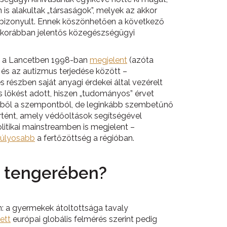
n is alakultak „társaságok”, melyek az akkor
k bizonyult. Ennek köszönhetően a következő
k korábban jelentős közegészségügyi
n, a Lancetben 1998-ban
megjelent
(azóta
és az autizmus terjedése között –
szben saját anyagi érdekei által vezérelt
 lökést adott, hiszen „tudományos” érvet
t ebből a szempontból, de leginkább szembetűnő
rtént, amely védőoltások segítségével
litikai mainstreamben is megjelent –
súlyosabb
a fertőzöttség a régióban.
g tengerében?
: a gyermekek átoltottsága tavaly
ett
európai globális felmérés szerint pedig