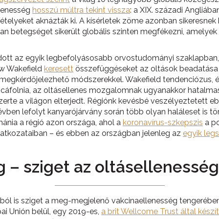
llenesség
hosszú múltra tekint vissza
: a XIX. századi Angliába
 kételyeket aknázták ki. A kísérletek zöme azonban sikeresne
an betegséget sikerült globális szinten megfékezni, amelye
adott az egyik legbefolyásosabb orvostudományi szaklapba
ew Wakefield
keresett
összefüggéseket az oltások beadatása 
érdőjelezhető módszerekkel. Wakefield tendenciózus, és ré
gcáfolnia, az oltásellenes mozgalomnak ugyanakkor hatalmas
g szerte a világon elterjedt. Régiónk kevésbé veszélyeztetet
ben lefolyt kanyarójárvány során több olyan haláleset is tö
ánia a régió azon országa, ahol a
koronavírus-szkepszis
a po
latkozataiban – és ebben az országban jelenleg az
egyik leg
 – sziget az oltásellenessé
ból is sziget a meg-megjelenő vakcinaellenesség tengerében
i Unión belül, egy 2019-es,
a brit Wellcome Trust által készít