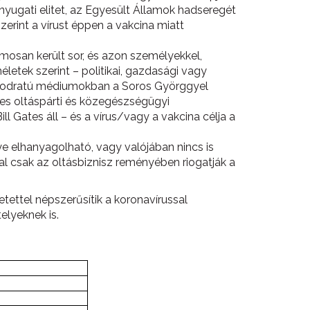
nyugati elitet, az Egyesült Államok hadseregét
erint a vírust éppen a vakcina miatt
mosan került sor, és azon személyekkel,
letek szerint – politikai, gazdasági vagy
fősodratú médiumokban a Soros Györggyel
tes oltáspárti és közegészségügyi
l Gates áll – és a vírus/vagy a vakcina célja a
ye elhanyagolható, vagy valójában nincs is
al csak az oltásbiznisz reményében riogatják a
etettel népszerűsítik a koronavírussal
elyeknek is.