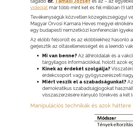
tagadó
dr.
Tamasi József
és az – az egyébké
videóját
már több mint két és fél millióan (!) 
Tevékenységük közvetlen közegészségügyi veszé
Magyar Orvosi Kamara Heves megyei elnökének 
egy budapesti nemzetközi konferencián igyeke
Az előbb felsorolt és az előbbiekhez hasonló 
gerjesztik az oltásellenességet és a leendő v
Mi van benne?
Az álhíroldalak és a vakc
tárgyilagos információkkal, holott azok 
Kinek az érdekét szolgálja?
Visszatérő
érdekcsoport vagy gyógyszerészeti nagy
Miért veszik el a szabadságunkat?
Az 
demokratikus szabadságjogokat használta 
visszaszerzésére irányuló törekvés a ké
Manipulációs technikák és azok háttere