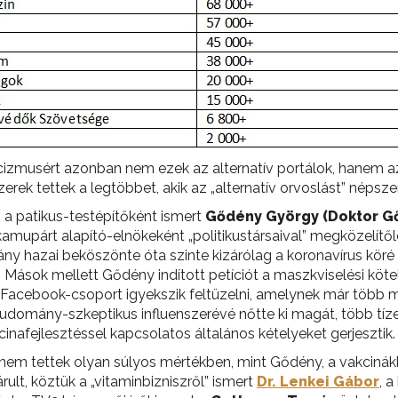
cizmusért azonban nem ezek az alternatív portálok, hanem az
rek tettek a legtöbbet, akik az „alternatív orvoslást” népszer
 a patikus-testépítőként ismert
Gődény György
(Doktor G
mupárt alapító-elnökeként „politikustársaival” megközelítőle
vány hazai beköszönte óta szinte kizárólag a koronavírus kör
 Mások mellett Gődény indított petíciót a maszkviselési köte
Facebook-csoport igyekszik feltüzelni, amelynek már több min
omány-szkeptikus influenszerévé nőtte ki magát, több tíze
inafejlesztéssel kapcsolatos általános kételyeket gerjesztik.
 nem tettek olyan súlyos mértékben, mint Gődény, a vakcin
ult, köztük a „vitaminbizniszről” ismert
Dr. Lenkei Gábor
, 