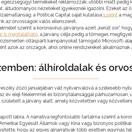
egészségügyi termékeket reklámozzák, utóbbi miatt pedig ki
ját, áltudományos nézeteiket igyekeznek igazolni. Ezeket az 
almatlanság: a Political Capital saját kutatása
szerint
a magy
ünk az orvosságok valós ellenszerét.
mélet szerint a koronavírus-járványra azért „került sor”, hog
p is megtalálható
, a járvány célja pedig a tömeges megfigyel
zismerten oltáspárti kampányokat támogató Microsoft-alapító
amint azok az országok, ahol online rendszereket alkalmazna
zemben: álhíroldalak és orvo
 veszély 2020 januárjában vált nyilvánvalóvá a szélesebb ny
, az év eleji félelemmel és bizonytalansággal párhuzamosan, 
született a járvány alatt, amely közvetetten vagy közvetlen
 kapott lábra. A narratíva legfontosabb tartalma szerint a k
Amerikai Egyesült Államok vagy Kína vagy bizonyos politikai
ítette, hogy az egyes alnarratívák több esetben egymás telje