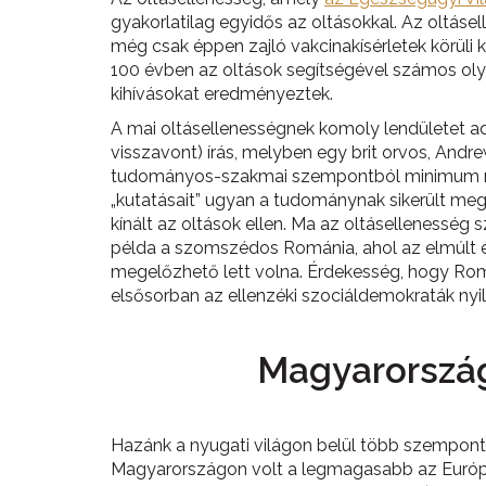
gyakorlatilag egyidős az oltásokkal. Az oltáse
még csak éppen zajló vakcinakísérletek körüli
100 évben az oltások segítségével számos oly
kihívásokat eredményeztek.
A mai oltásellenességnek komoly lendületet 
visszavont) írás, melyben egy brit orvos, Andr
tudományos-szakmai szempontból minimum megk
„kutatásait” ugyan a tudománynak sikerült me
kínált az oltások ellen. Ma az oltásellenessé
példa a szomszédos Románia, ahol az elmúlt év
megelőzhető lett volna. Érdekesség, hogy Rom
elsősorban az ellenzéki szociáldemokraták nyi
Magyarország
Hazánk a nyugati világon belül több szempont
Magyarországon volt a legmagasabb az Európa