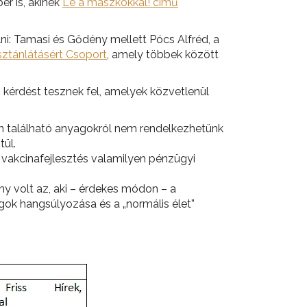
r is, akinek
Le a maszkokkal! című
i: Tamasi és Gődény mellett Pócs Alfréd, a
sztánlátásért Csoport
, amely többek között
 kérdést tesznek fel, amelyek közvetlenül
kban található anyagokról nem rendelkezhetünk
tül.
a vakcinafejlesztés valamilyen pénzügyi
y volt az, aki – érdekes módon – a
ogok hangsúlyozása és a „normális élet”