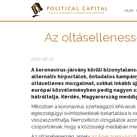
HUN
Az oltáselleness
2020-08-25
A koronavírus-járvány körüli bizonytala
alternatív hírportálok, öntudatos kampán
oltásellenes mozgalmat, sokkal inkább új
európai közvéleményben pedig nagyon sz
hátráltatja. Kérdés, Magyarország meddi
Miközben a koronavírus szerteágazó kihívások 
egészségügyi óvintézkedések betartatása is ne
visszaszoríthatja. Nemzetközi vizsgálatok az
csoportoknak, hogy a közösségi médiában meg
Az oltásellenesség, amely
az Egészségügyi Vil