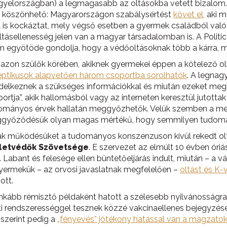
lországban) a legmagasabb az oltásokba vetett bizalom. A 
s köszönhető: Magyarországon szabálysértést
követ el,
aki m
st is kockáztat, mely végső esetben a gyermek családból való
tásellenesség jelen van a magyar társadalomban is. A Politic
 egyötöde gondolja, hogy a védőoltásoknak több a kárra, m
 azon szülők körében, akiknek gyermekei éppen a kötelező olt
keptikusok alapvetően három csoportba sorolhatók
. A legnag
endelkeznek a szükséges információkkal és miután ezeket meg
tja”, akik hallomásból vagy az interneten keresztül jutottak
dományos érvek hallatán meggyőzhetők. Velük szemben a meg
meggyőződésük olyan magas mértékű, hogy semmilyen tudomá
ják működésüket a tudományos konszenzuson kívül rekedt ol
 Életvédők Szövetsége
. E szervezet az elmúlt 10 évben óri
bant és felesége ellen büntetőeljárás indult, miután – a vá
gyermekük – az orvosi javaslatnak megfelelően –
oltást és K-
ott.
nkább rémisztő példaként hatott a szélesebb nyilvánosságra, 
i rendszerességgel tesznek közzé vakcinaellenes bejegyzés
 szerint pedig a
„fényevés” jótékony hatással van a magzato