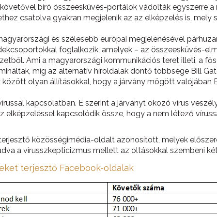
 követővel bíró összeesküvés-portálok vádolták egyszerre a 
hez csatolva gyakran megjelenik az az elképzelés is, mely sz
 magyarországi és szélesebb európai megjelenésével párhuza
rdekcsoportokkal foglalkozik, amelyek – az összeesküvés-elmé
zetből. Ami a magyarországi kommunikációs teret illeti, a 
áltak, míg az alternatív híroldalak döntő többsége Bill Ga
között olyan állításokkal, hogy a járvány mögött valójában Bil
írussal kapcsolatban. E szerint a járványt okozó vírus veszél
az elképzeléssel kapcsolódik össze, hogy a nem létező víruss
s) terjesztő közösségimédia-oldalt azonosított, melyek előszer
dva a vírusszkepticizmus mellett az oltásokkal szembeni két
eket terjesztő Facebook-oldalak