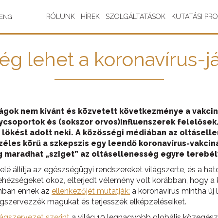
RÓLUNK
HÍREK
SZOLGÁLTATÁSOK
KUTATÁSI PR
ENG
ég lehet a koronavírus-
nságok nem kívánt és közvetett következménye a vakci
ycsoportok és (sokszor orvos)influenszerek felelősek
 lökést adott neki. A közösségi médiában az oltáselle
éles körű a szkepszis egy leendő koronavírus-vakcin
g maradhat „sziget” az oltásellenesség egyre tereb
elé állítja az egészségügyi rendszereket világszerte, és a 
hézségeket okoz, elterjedt vélemény volt korábban, hogy a 
onban ennek az
ellenkezőjét mutatják:
a koronavírus mintha új 
szervezzék magukat és terjesszék elképzeléseiket.
ágszervezet szerint
a világ 10 legnagyobb globális közegész