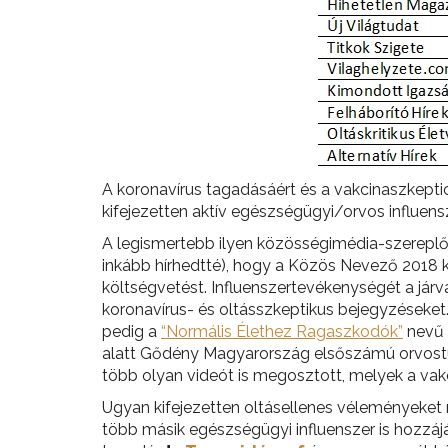
A koronavírus tagadásáért és a vakcinaszkepti
kifejezetten aktív egészségügyi/orvos influensze
A legismertebb ilyen közösségimédia-szereplő
inkább hírhedtté), hogy a Közös Nevező 2018 ka
költségvetést. Influenszertevékenységét a jár
koronavírus- és oltásszkeptikus bejegyzéseket.
pedig a
“Normális Élethez Ragaszkodók”
nevű 
alatt Gődény Magyarország elsőszámú orvostud
több olyan videót is megosztott, melyek a vakc
Ugyan kifejezetten oltásellenes véleményeket
több másik egészségügyi influenszer is hozzájár