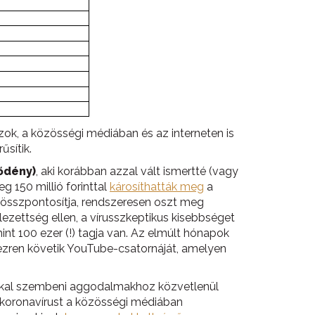
ok, a közösségi médiában és az interneten is
űsítik.
ődény)
, aki korábban azzal vált ismertté (vagy
g 150 millió forinttal
károsíthatták meg
a
é összpontosítja, rendszeresen oszt meg
lezettség ellen, a vírusszkeptikus kisebbséget
t 100 ezer (!) tagja van. Az elmúlt hónapok
zren követik YouTube-csatornáját, amelyen
ákkal szembeni aggodalmakhoz közvetlenül
a koronavírust a közösségi médiában