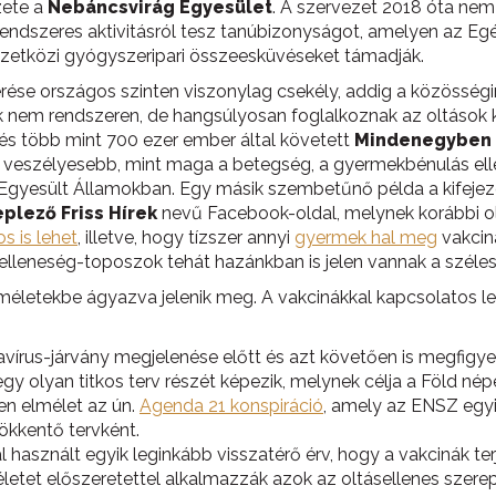
zete a
Nebáncsvirág Egyesület
. A szervezet 2018 óta nem
ndszeres aktivitásról tesz tanúbizonyságot, amelyen az Egé
mzetközi gyógyszeripari összeesküvéseket támadják.
érése országos szinten viszonylag csekély, addig a közösség
ek nem rendszeren, de hangsúlyosan foglalkoznak az oltások 
 és több mint 700 ezer ember által követett
Mindenegyben 
 veszélyesebb, mint maga a betegség, a gyermekbénulás elle
Egyesült Államokban. Egy másik szembetűnő példa a kifejez
plező Friss Hírek
nevű Facebook-oldal, melynek korábbi ol
os is lehet
, illetve, hogy tízszer annyi
gyermek hal meg
vakcin
elleneség-toposzok tehát hazánkban is jelen vannak a széle
lméletekbe ágyazva jelenik meg. A vakcinákkal kapcsolatos
vírus-járvány megjelenése előtt és azt követően is megfigyel
gy olyan titkos terv részét képezik, melynek célja a Föld nép
en elmélet az ún.
Agenda 21 konspiráció
, amely az ENSZ egyi
sökkentő tervként.
al használt egyik leginkább visszatérő érv, hogy a vakcinák 
életet előszeretettel alkalmazzák azok az oltásellenes szerep