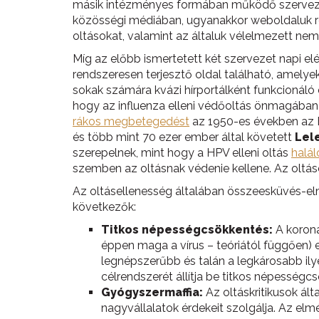
másik intézményes formában működő szerve
közösségi médiában, ugyanakkor weboldaluk re
oltásokat, valamint az általuk vélelmezett ne
Míg az előbb ismertetett két szervezet napi el
rendszeresen terjesztő oldal található, amely
sokak számára kvázi hírportálként funkcionáló
hogy az influenza elleni védőoltás önmagában
rákos megbetegedést
az 1950-es években az 
és több mint 70 ezer ember által követett
Lele
szerepelnek, mint hogy a HPV elleni oltás
halál
szemben az oltásnak védenie kellene. Az oltás
Az oltásellenesség általában összeesküvés-e
következők:
Titkos népességcsökkentés:
A korona
éppen maga a vírus – teóriától függően) e
legnépszerűbb és talán a legkárosabb ily
célrendszerét állítja be titkos népességc
Gyógyszermaffia:
Az oltáskritikusok ált
nagyvállalatok érdekeit szolgálja. Az elm