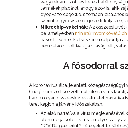
vagy reklámozott és kétes hatékonyságú 
termékek piacáról, ahogy azok is, akik sa
gyógyszercégekkel szembeni általános biz
szerint a gyógyszercégek eltitkolják elől
Mikrochip-vakcinák:
Az összeesküvés-el
be, amelyekben
miniatűr nyomkövető chi
hasonló konteók elsőszámú célpontja a kö
nemzetközi politikai-gazdasági elit, val
A fősodorral s
A koronavírus által jelentett közegészségügyi
(még) nem volt közvetlenül jelen a vírus körüli
három olyan összeesküvés-elmélet narratíva is 
teret kapjon a járvány időszakában.
Az első narratíva a vírus megjelenésével
úton megalkotott vírus, amelyet vagy az 
COVID-19-et érintő kételyeket tovább erős