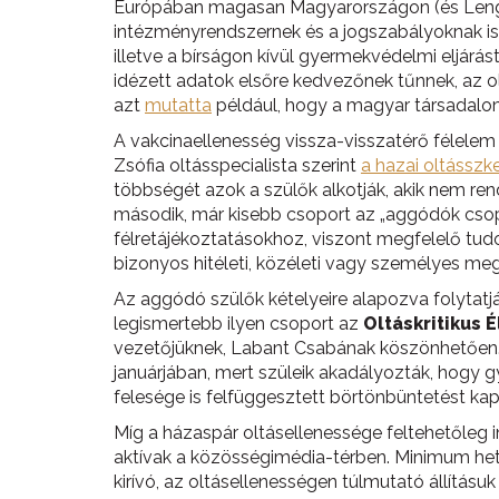
Európában magasan Magyarországon (és Lengye
intézményrendszernek és a jogszabályoknak i
illetve a bírságon kívül gyermekvédelmi eljárá
idézett adatok elsőre kedvezőnek tűnnek, az ol
azt
mutatta
például, hogy a magyar társadalom
A vakcinaellenesség vissza-visszatérő félelem
Zsófia oltásspecialista szerint
a hazai oltássz
többségét azok a szülők alkotják, akik nem r
második, már kisebb csoport az „aggódók csopor
félretájékoztatásokhoz, viszont megfelelő tu
bizonyos hitéleti, közéleti vagy személyes 
Az aggódó szülők kételyeire alapozva folytat
legismertebb ilyen csoport az
Oltáskritikus
vezetőjüknek, Labant Csabának köszönhetően. La
januárjában, mert szüleik akadályozták, hogy 
felesége is felfüggesztett börtönbüntetést kap
Míg a házaspár oltásellenessége feltehetőleg i
aktívak a közösségimédia-térben. Minimum het
kirívó, az oltásellenességen túlmutató állításuk