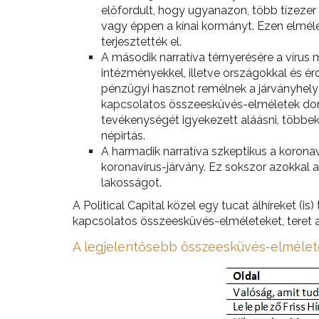
előfordult, hogy ugyanazon, több tízezer
vagy éppen a kínai kormányt. Ezen elmélet
terjesztették el.
A második narratíva térnyerésére a vírus
intézményekkel, illetve országokkal és é
pénzügyi hasznot remélnek a járványhely
kapcsolatos összeesküvés-elméletek domin
tevékenységét igyekezett aláásni, többek 
népirtás.
A harmadik narratíva szkeptikus a koronav
koronavírus-járvány. Ez sokszor azokkal 
lakosságot.
A Political Capital közel egy tucat álhíreket (i
kapcsolatos összeesküvés-elméleteket, teret a
A legjelentősebb összeesküvés-elmélet