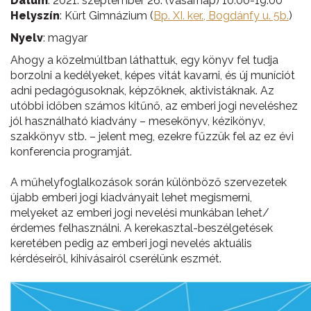
Dátum
: 2021. szeptember 26. (vasárnap) 10.00-19.00
Helyszín
: Kürt Gimnázium (
Bp. XI. ker., Bogdánfy u. 5b.
)
Nyelv
: magyar
Ahogy a közelmúltban láthattuk, egy könyv fel tudja
borzolni a kedélyeket, képes vitát kavarni, és új muníciót
adni pedagógusoknak, képzőknek, aktivistáknak. Az
utóbbi időben számos kitűnő, az emberi jogi neveléshez
jól használható kiadvány – mesekönyv, kézikönyv,
szakkönyv stb. – jelent meg, ezekre fűzzük fel az ez évi
konferencia programját.
A műhelyfoglalkozások során különböző szervezetek
újabb emberi jogi kiadványait lehet megismerni,
melyeket az emberi jogi nevelési munkában lehet/
érdemes felhasználni. A kerekasztal-beszélgetések
keretében pedig az emberi jogi nevelés aktuális
kérdéseiről, kihívásairól cserélünk eszmét.