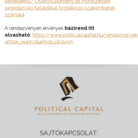
kérdésekről? Ötletgyűjtemény és módszertani
segédanyag fiatalokkal foglalkozó szakemberek
számára
A rendezvényen érvényes
házirend itt
olvasható
:
https://www.politicalcapital.hu/rendezvenye
article_read=1&article_id=2495
SAJTÓKAPCSOLAT: