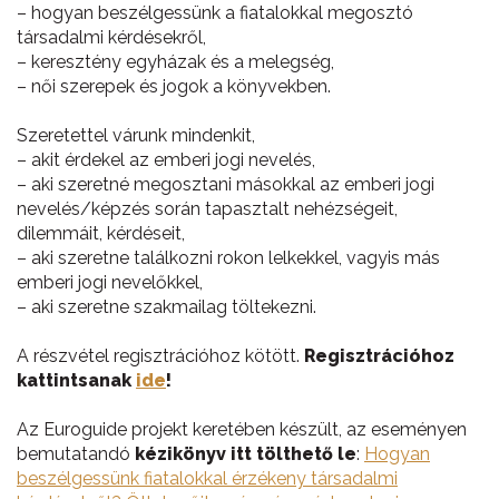
– hogyan beszélgessünk a fiatalokkal megosztó
társadalmi kérdésekről,
– keresztény egyházak és a melegség,
– női szerepek és jogok a könyvekben.
Szeretettel várunk mindenkit,
– akit érdekel az emberi jogi nevelés,
– aki szeretné megosztani másokkal az emberi jogi
nevelés/képzés során tapasztalt nehézségeit,
dilemmáit, kérdéseit,
– aki szeretne találkozni rokon lelkekkel, vagyis más
emberi jogi nevelőkkel,
– aki szeretne szakmailag töltekezni.
A részvétel regisztrációhoz kötött.
Regisztrációhoz
kattintsanak
ide
!
Az Euroguide projekt keretében készült, az eseményen
bemutatandó
kézikönyv itt tölthető le
:
Hogyan
beszélgessünk fiatalokkal érzékeny társadalmi