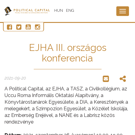
HUN
ENG
Togg
navig
EJHA III. országos
konferencia
2021-09-20
A Political Capital, az EJHA, a TASZ, a Civilkollégium, az
Uccu Roma Informális Oktatási Alapítvány, a
Könyvtárostanárok Egyesülete, a DIA, a Keresztények a
melegekért, a Szimpozion Egyesület, a Közélet Iskolája,
az Emberség Erejével, a NANE és a Labrisz közös
rendezvénye