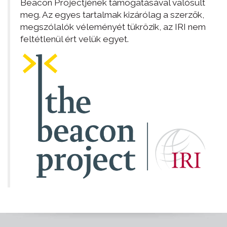
Beacon Projectjének támogatásával valósult
meg. Az egyes tartalmak kizárólag a szerzők,
megszólalók véleményét tükrözik, az IRI nem
feltétlenül ért velük egyet.