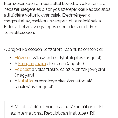
Elemzésünkben a média által közölt cikkek számára,
népszerűségére és bizonyos szereplőkkel kapcsolatos
attitűdjére voltunk kíváncsiak. Eredményeink
megmutatják, mekkora szerepe volt a médiának a
Fidesz, illetve az egységes ellenzék üzeneteinek
közvetítésében.
A projekt keretében közzétett írásaink itt érhetők el:
Előzetes
választási esélylatolgatás (angolul)
A
kampányhajrá
elemzése (angolul)
Podcast
a választásról és az ellenzék jövőjéről
(magyarul)
A
kutatási
eredményeinket összefoglaló
tanulmány (angolul)
A Mobilizáció otthon és a határon túl projekt
az International Republican Institute (IRI)