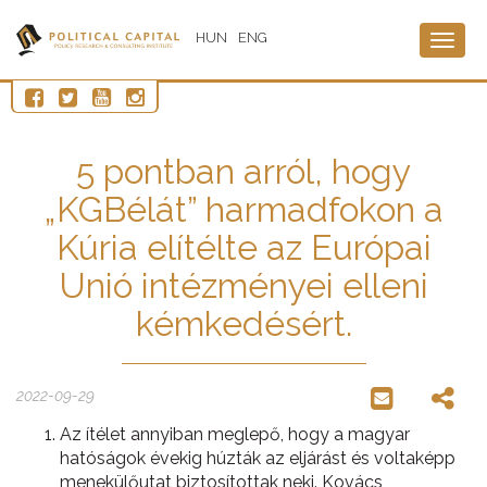
HUN
ENG
Togg
navig
5 pontban arról, hogy
„KGBélát” harmadfokon a
Kúria elítélte az Európai
Unió intézményei elleni
kémkedésért.
2022-09-29
Az ítélet annyiban meglepő, hogy a magyar
hatóságok évekig húzták az eljárást és voltaképp
menekülőutat biztosítottak neki. Kovács