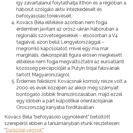
így zavartalanul folytathatja itthon és a régióban a
háborút szolgáló aktív intézkedéseit és
befolyásolási törekvéseit.
Kovács Béla elítélése azonban nem fogja
érdemben javítani az orosz-ukrán háborúban a
regionális szövetségesekkel – elsősorban a V4
tagjaival, azon belül Lengyelországgal –
megromló kapcsolatot, mivel egy ma már
marginális, dekonspirált figura erősen megkésett
elítélése nem fogja megváltoztatni az euroatlanti
közösség percepcióját a Putyin trójai falovának
tartott Magyarországról.
Érdemes felidézni: Kovácsnak komoly része volt a
2000-es évek közepén az akkor még szárnyait
bontogató Jobbik finanszírozásában, majd ezzel
egy időben a párt külpolitikai orientációjának
Oroszország irányába fordításában.
Kovács Béla "befolyásoló ügynökként" betöltött
szerepéről ebben a tanulmányban írtunk részletesen:
"
Eurázsiai vagyok
"