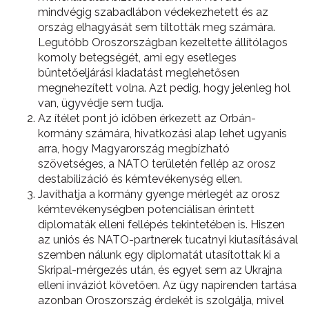
mindvégig szabadlábon védekezhetett és az
ország elhagyását sem tiltották meg számára.
Legutóbb Oroszországban kezeltette állítólagos
komoly betegségét, ami egy esetleges
büntetőeljárási kiadatást meglehetősen
megnehezített volna. Azt pedig, hogy jelenleg hol
van, ügyvédje sem tudja.
Az ítélet pont jó időben érkezett az Orbán-
kormány számára, hivatkozási alap lehet ugyanis
arra, hogy Magyarország megbízható
szövetséges, a NATO területén fellép az orosz
destabilizáció és kémtevékenység ellen.
Javíthatja a kormány gyenge mérlegét az orosz
kémtevékenységben potenciálisan érintett
diplomaták elleni fellépés tekintetében is. Hiszen
az uniós és NATO-partnerek tucatnyi kiutasításával
szemben nálunk egy diplomatát utasítottak ki a
Skripal-mérgezés után, és egyet sem az Ukrajna
elleni inváziót követően. Az ügy napirenden tartása
azonban Oroszország érdekét is szolgálja, mivel