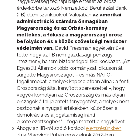
nagykövetség tegnapi bejelentését az orosz
érdekkörbe tartozó Nemzetközi Beruházási Bank
(IIB) elleni szankciókról. Valójában
az amerikai
adminisztráció számára önmagában
Magyarország és az Orbán-kormány
mellékes, a fókusz a magyarországi orosz
befolyáson és a közös szövetségi rendszer
védelmén van.
David Pressman egyértelművé
tette, hogy az IIB nem gazdasági-pénzügyi
intézmény, hanem biztonságpolitikai kockázat. „Az
Egyesült Államok több kormányzati cikluson át
sürgette Magyarországot – és más NATO-
tagállamokat, amelyek kapcsolatban állnak a fenti,
Oroszország által irányított szervezettel –, hogy
vegyék komolyan az Oroszország és más olyan
országok által jelentett fenyegetést, amelyek nem
osztoznak a nyugati értékekben, különösen a
demokrácia és a jogállamiság iránti
elkötelezettségben” – fogalmazott a nagykövet.
Ahogy az IIB-ről szóló korábbi
elemzésünkben
írtuk, Vlagyimir Putyin orosz elnök 2012-ben