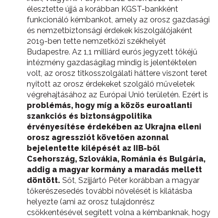
élesztette újjá a korábban KGST-bankként
funkcionáló kémbankot, amely az orosz gazdasági
és nemzetbiztonsági érdekek kiszolgálójaként
2019-ben tette nemzetközi székhelyét
Budapestre. Az 1,1 milliárd eurós jegyzett tőkéjű
intézmény gazdaságilag mindig is jelentéktelen
volt, az orosz titkosszolgálati háttere viszont teret
nyitott az orosz érdekeket szolgáló műveletek
végrehajtásához az Európai Unió területén. Ezért is
problémás, hogy
míg a közös euroatlanti
szankciós és biztonságpolitika
érvényesítése érdekében az Ukrajna elleni
orosz agressziót követően azonnal
bejelentette kilépését az IIB-ből
Csehország, Szlovákia, Románia és Bulgária,
addig a magyar kormány a maradás mellett
döntött.
Sőt, Szijjártó Péter korábban a magyar
tőkerészesedés további növelését is kilátásba
helyezte (ami az orosz tulajdonrész
csökkentésével segített volna a kémbanknak, hogy