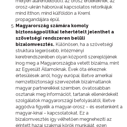
mélyen alárendelődött az orosz érdekeknek, az
orosz-ukrán háborúval kapcsolatos retorikájuk
mind itthon, mind külföldön a Kreml
propagandájára épül.
Magyarország számára komoly
biztonságpolitikai tehertételt jelenthet a
szövetségi rendszeren belüli
bizalomvesztés.
Különösen, ha a szövetségi
struktúra legerősebb, intézményi
keretrendszerében olyan központi szereplőjének
inog meg a Magyarországba vetett bizalma, mint
az Egyesült Államoknak. Évek óta érkeznek
értesülések arról, hogy európai, illetve amerikai
nemzetbiztonsági szervezetek bizalmatlanok
magyar partnereikkel szemben, óvatosabban
osztanak meg információt, tartanak ellenérdekelt
szolgálatok magyarországi befolyásától, illetve
aggódva figyelik a magyar-orosz – és esetenként a
magyar-kínai – kapcsolatokat. Ez a
bizalomvesztés így vélhetően megnehezíti az
érintett hazai szakmai körök munkáját, ezen