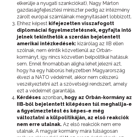
elkerülje a nyugati szankciókat), Nagy Márton
gazdaságfejlesztési miniszter pedig az intézmény
zárolt európai számláinak megnyitásáért lobbizott.
Ehhez képest
kifejezetten visszafogott
diplomáciai figyelmeztetésnek, egyfajta intő
jelnek tekinthetők a szerdán bejelentett
amerikai intézkedések:
kizárólag az IIB ellen
szólnak, nem érintik közvetlenül az Orbán-
kormányt, így nincs közvetlen belpolitikai hatásuk
sem. Ennél finomabban aligha lehet jelezni azt,
hogy ha egy háborús helyzetben Magyarország
élvezi a NATO védelmét, akkor nem célszerű
veszélyeztetni azt a szövetségi rendszert, amely
ezt a védelmét garantálja.
Kérdéses
azonban
, hogy az Orbán-kormány az
IIB-ből bejelentett kilépésen túl meghallja-e
a figyelmeztetést és képes-e még
változtatni a külpolitikáján, az első reakciók
nem erre utalnak.
Az első reakciók nem erre
utalnak. A magyar kormány mára túlságosan