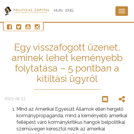
HUN
ENG
Togg
navig
Egy visszafogott üzenet,
aminek lehet keményebb
folytatása – 5 pontban a
kitiltási ügyről
2023-04-13
Mind az Amerikai Egyesült Államok ellen hergelő
kormánypropaganda, mind a keményebb amerikai
fellépést váró kormánykritikus hangok belpolitikai
szemüvegen keresztül nézik az amerikai