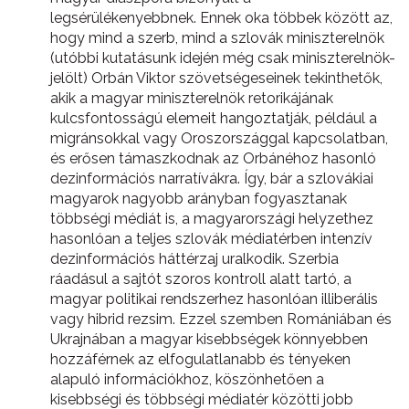
legsérülékenyebbnek. Ennek oka többek között az,
hogy mind a szerb, mind a szlovák miniszterelnök
(utóbbi kutatásunk idején még csak miniszterelnök-
jelölt) Orbán Viktor szövetségeseinek tekinthetők,
akik a magyar miniszterelnök retorikájának
kulcsfontosságú elemeit hangoztatják, például a
migránsokkal vagy Oroszországgal kapcsolatban,
és erősen támaszkodnak az Orbánéhoz hasonló
dezinformációs narratívákra. Így, bár a szlovákiai
magyarok nagyobb arányban fogyasztanak
többségi médiát is, a magyarországi helyzethez
hasonlóan a teljes szlovák médiatérben intenzív
dezinformációs háttérzaj uralkodik. Szerbia
ráadásul a sajtót szoros kontroll alatt tartó, a
magyar politikai rendszerhez hasonlóan illiberális
vagy hibrid rezsim. Ezzel szemben Romániában és
Ukrajnában a magyar kisebbségek könnyebben
hozzáférnek az elfogulatlanabb és tényeken
alapuló információkhoz, köszönhetően a
kisebbségi és többségi médiatér közötti jobb