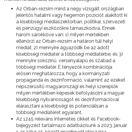
Az Orbán-rezsim mind a négy vizsgált országban
jelentős hatalmi vagy hegemón pozíciót alakított ki
a kisebbségi médiaszektorban, politikai, szervezeti
és pénzügyi eszközökre támaszkodva. Ennek
három sarokköve van: 1) milyen mértékben
ellenőrzi az Orbán-rezsim a határon túli helyi
médiát; 2) mennyire ágyazódik be az adott
kisebbségi médiatér a többségi médiatérbe; és 3)
mennyire sokszínű, versenyalapú és szabad a
többségi médiatér. E tényezők kombinációja
erősen meghatározza, hogy a kormányzati
propaganda és dezinformáció, valamint az ezeket
népszerűsítő magyarországi és helyi szereplők
milyen mértékben képesek befolyásolni a magyar
kisebbségi nyilvánosságot és dezinformációval
elárasztani a kisebbségi és potenciálisan a
többségi médiateret egyaránt.
Az 1245 releváns internetes cikket és Facebook-
bejegyzést tartalmazó adatbázisunk a 2023. január
1. és július 15. között megfigyelt időszakra