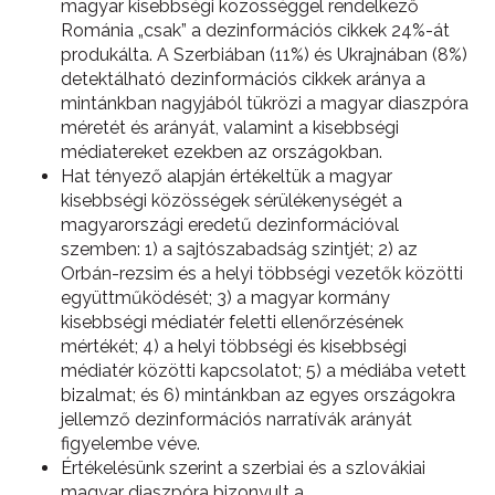
magyar kisebbségi közösséggel rendelkező
Románia „csak” a dezinformációs cikkek 24%-át
produkálta. A Szerbiában (11%) és Ukrajnában (8%)
detektálható dezinformációs cikkek aránya a
mintánkban nagyjából tükrözi a magyar diaszpóra
méretét és arányát, valamint a kisebbségi
médiatereket ezekben az országokban.
Hat tényező alapján értékeltük a magyar
kisebbségi közösségek sérülékenységét a
magyarországi eredetű dezinformációval
szemben: 1) a sajtószabadság szintjét; 2) az
Orbán-rezsim és a helyi többségi vezetők közötti
együttműködését; 3) a magyar kormány
kisebbségi médiatér feletti ellenőrzésének
mértékét; 4) a helyi többségi és kisebbségi
médiatér közötti kapcsolatot; 5) a médiába vetett
bizalmat; és 6) mintánkban az egyes országokra
jellemző dezinformációs narratívák arányát
figyelembe véve.
Értékelésünk szerint a szerbiai és a szlovákiai
magyar diaszpóra bizonyult a