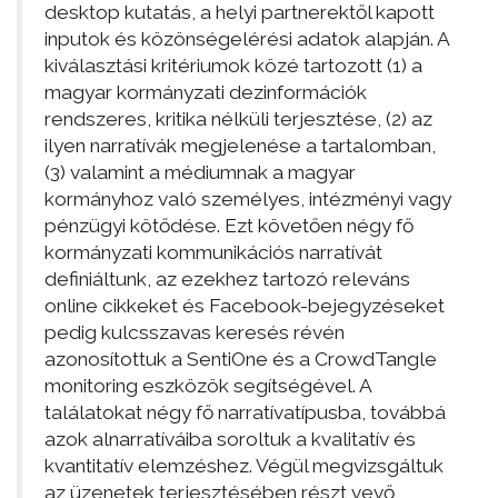
desktop kutatás, a helyi partnerektől kapott
inputok és közönségelérési adatok alapján. A
kiválasztási kritériumok közé tartozott (1) a
magyar kormányzati dezinformációk
rendszeres, kritika nélküli terjesztése, (2) az
ilyen narratívák megjelenése a tartalomban,
(3) valamint a médiumnak a magyar
kormányhoz való személyes, intézményi vagy
pénzügyi kötődése. Ezt követően négy fő
kormányzati kommunikációs narratívát
definiáltunk, az ezekhez tartozó releváns
online cikkeket és Facebook-bejegyzéseket
pedig kulcsszavas keresés révén
azonosítottuk a SentiOne és a CrowdTangle
monitoring eszközök segítségével. A
találatokat négy fő narratívatípusba, továbbá
azok alnarratíváiba soroltuk a kvalitatív és
kvantitatív elemzéshez. Végül megvizsgáltuk
az üzenetek terjesztésében részt vevő