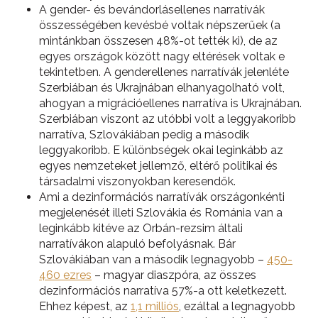
A gender- és bevándorlásellenes narratívák
összességében kevésbé voltak népszerűek (a
mintánkban összesen 48%-ot tették ki), de az
egyes országok között nagy eltérések voltak e
tekintetben. A genderellenes narratívák jelenléte
Szerbiában és Ukrajnában elhanyagolható volt,
ahogyan a migrációellenes narratíva is Ukrajnában.
Szerbiában viszont az utóbbi volt a leggyakoribb
narratíva, Szlovákiában pedig a második
leggyakoribb. E különbségek okai leginkább az
egyes nemzeteket jellemző, eltérő politikai és
társadalmi viszonyokban keresendők.
Ami a dezinformációs narratívák országonkénti
megjelenését illeti Szlovákia és Románia van a
leginkább kitéve az Orbán-rezsim általi
narratívákon alapuló befolyásnak. Bár
Szlovákiában van a második legnagyobb –
450-
460 ezres
– magyar diaszpóra, az összes
dezinformációs narratíva 57%-a ott keletkezett.
Ehhez képest, az
1,1 milliós
, ezáltal a legnagyobb