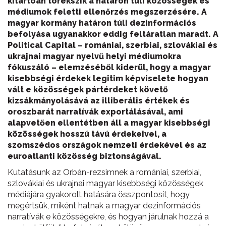
kitartóan törekszik a határon túli közösségek és
médiumok feletti ellenőrzés megszerzésére. A
magyar kormány határon túli dezinformációs
befolyása ugyanakkor eddig feltáratlan maradt. A
Political Capital – romániai, szerbiai, szlovákiai és
ukrajnai
magyar nyelvű helyi médiumokra
fókuszáló – elemzéséből kiderül, hogy a magyar
kisebbségi érdekek legitim képviselete hogyan
vált e közösségek pártérdeket követő
kizsákmányolásává az illiberális értékek és
oroszbarát narratívák exportálásával, ami
alapvetően ellentétben áll a magyar kisebbségi
közösségek hosszú távú érdekeivel, a
szomszédos országok nemzeti érdekével és az
euroatlanti közösség biztonságával.
Kutatásunk az Orbán-rezsimnek a romániai, szerbiai,
szlovákiai és ukrajnai magyar kisebbségi közösségek
médiájára gyakorolt hatására összpontosít, hogy
megértsük, miként hatnak a magyar dezinformációs
narratívák e közösségekre, és hogyan járulnak hozzá a