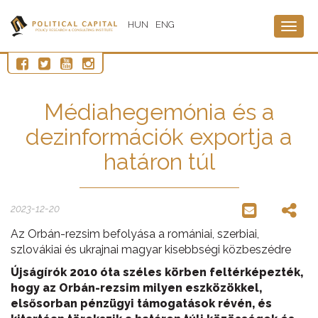
HUN
ENG
Togg
navig
Médiahegemónia és a
dezinformációk exportja a
határon túl
2023-12-20
Az Orbán-rezsim befolyása a romániai, szerbiai,
szlovákiai és ukrajnai magyar kisebbségi közbeszédre
Újságírók 2010 óta széles körben feltérképezték,
hogy az Orbán-rezsim milyen eszközökkel,
elsősorban pénzügyi támogatások révén, és