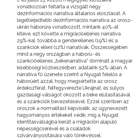
vonatkozóan feltárta a vizsgált négy
dezinformációs narratíva általános eloszlását. A
legelterjedtebb dezinformációs narratíva az orosz-
ukrán háborúra vonatkozott, mintánk 40%-át
kitéve, ezt követte a migrációellenes narratíva
29%-kal, továbbá a genderellenes (19%) és a
szankciók elleni (12%) narratívák. Összességében
mind a négy országban a háború- és
szankcióellenes „békenarratíva” dominált a magyar
kisebbségi közbeszédben, adataink 52%-ában. A
narratíva fő üzenete szerint a Nyugat felelős a
háborúért azzal, hogy megsértette az orosz
érdekszférát, felfegyverezte Ukrajnát, és súlyos
gazdasági válságot okozott a béke elutasításával
és a szankciók bevezetésével. Ezzel szemben az
oroszok a normalitást képviselik, az úgynevezett
hagyományos értékeket védik, míg a Nyugat
identitásválságba került a migráción alapuló
népességcserével és a családok
szivárványosítására való törekvéssel.