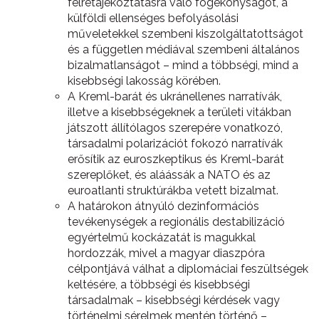
félretájékoztatásra való fogékonyságot, a
külföldi ellenséges befolyásolási
műveletekkel szembeni kiszolgáltatottságot
és a független médiával szembeni általános
bizalmatlanságot – mind a többségi, mind a
kisebbségi lakosság körében.
A Kreml-barát és ukránellenes narratívák,
illetve a kisebbségeknek a területi vitákban
játszott állítólagos szerepére vonatkozó,
társadalmi polarizációt fokozó narratívák
erősítik az euroszkeptikus és Kreml-barát
szereplőket, és aláássák a NATO és az
euroatlanti struktúrákba vetett bizalmat.
A határokon átnyúló dezinformációs
tevékenységek a regionális destabilizáció
egyértelmű kockázatát is magukkal
hordozzák, mivel a magyar diaszpóra
célpontjává válhat a diplomáciai feszültségek
keltésére, a többségi és kisebbségi
társadalmak – kisebbségi kérdések vagy
történelmi sérelmek mentén történő –