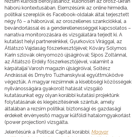
rezsim külföldi befolyásához, különösen az orosz-ukrán
háború kontextusában. Elemzésünk az online hírmédia,
politikai szereplők és Facebook-oldalak által terjesztett
négy fő – a háborúval, az oroszellenes szankciókkal, a
bevándorlással és a genderellenességgel kapcsolatos –
narratíva monitorozására és vizsgálatára terjedt ki. A
kutatást helyi partnereinkkel, Gyurkovics Virággal, az
Átlátszó Vajdaság főszerkesztőjével; Kőváry Sólymos
Karin szlovák oknyomozó újságíróval; Sipos Zoltánnal,
az Átlátszó Erdély főszerkesztőjével, valamint a
kárpátaljai Varosh magazin újságíróival, Soltész
Andrással és Dmytro Tuzhanskyival együttműködve
végeztük. A magyar rezsimnek a kisebbségi közösségek
nyilvánosságára gyakorolt hatását vizsgáló
kutatásunkat egy olyan korábbi kutatási projektünk
folytatásának és kiegészítésének szántuk, amely
általában a rezsim politikai, biztonsági és gazdasági
érdekeit érvényesítő magyar külföldi hatalomgyakorlást
(power projection) vizsgálta.
Jelentésünk a Political Capital korábbi,
Magyar