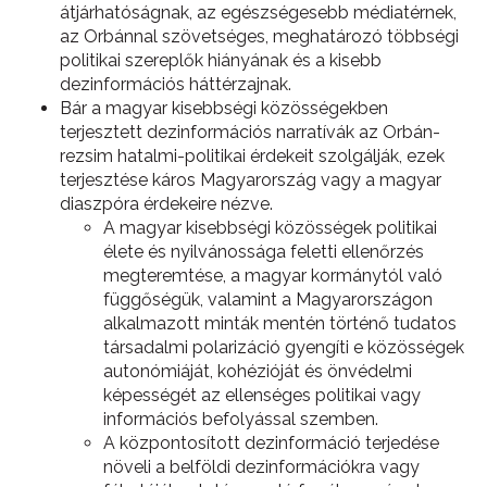
átjárhatóságnak, az egészségesebb médiatérnek,
az Orbánnal szövetséges, meghatározó többségi
politikai szereplők hiányának és a kisebb
dezinformációs háttérzajnak.
Bár a magyar kisebbségi közösségekben
terjesztett dezinformációs narratívák az Orbán-
rezsim hatalmi-politikai érdekeit szolgálják, ezek
terjesztése káros Magyarország vagy a magyar
diaszpóra érdekeire nézve.
A magyar kisebbségi közösségek politikai
élete és nyilvánossága feletti ellenőrzés
megteremtése, a magyar kormánytól való
függőségük, valamint a Magyarországon
alkalmazott minták mentén történő tudatos
társadalmi polarizáció gyengíti e közösségek
autonómiáját, kohézióját és önvédelmi
képességét az ellenséges politikai vagy
információs befolyással szemben.
A központosított dezinformáció terjedése
növeli a belföldi dezinformációkra vagy