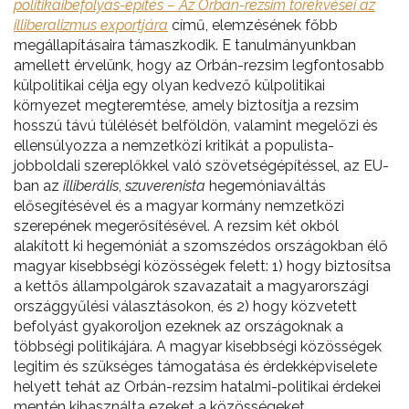
politikaibefolyás-építés – Az Orbán-rezsim törekvései az
illiberalizmus exportjára
című, elemzésének főbb
megállapításaira támaszkodik. E tanulmányunkban
amellett érvelünk, hogy az Orbán-rezsim legfontosabb
külpolitikai célja egy olyan kedvező külpolitikai
környezet megteremtése, amely biztosítja a rezsim
hosszú távú túlélését belföldön, valamint megelőzi és
ellensúlyozza a nemzetközi kritikát a populista-
jobboldali szereplőkkel való szövetségépítéssel, az EU-
ban az
illiberális
,
szuverenista
hegemóniaváltás
elősegítésével és a magyar kormány nemzetközi
szerepének megerősítésével. A rezsim két okból
alakított ki hegemóniát a szomszédos országokban élő
magyar kisebbségi közösségek felett: 1) hogy biztosítsa
a kettős állampolgárok szavazatait a magyarországi
országgyűlési választásokon, és 2) hogy közvetett
befolyást gyakoroljon ezeknek az országoknak a
többségi politikájára. A magyar kisebbségi közösségek
legitim és szükséges támogatása és érdekképviselete
helyett tehát az Orbán-rezsim hatalmi-politikai érdekei
mentén kihasználta ezeket a közösségeket.