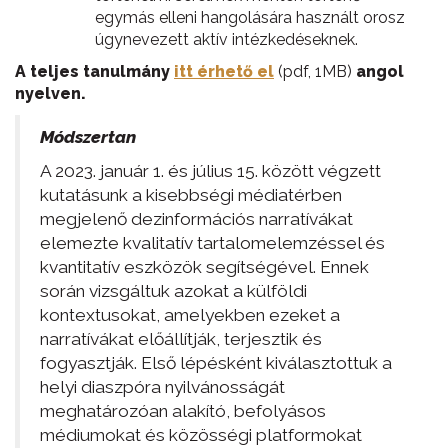
egymás elleni hangolására használt orosz
úgynevezett aktív intézkedéseknek.
A teljes tanulmány
itt érhető el
(pdf, 1MB)
angol
nyelven.
Módszertan
A 2023. január 1. és július 15. között végzett
kutatásunk a kisebbségi médiatérben
megjelenő dezinformációs narratívákat
elemezte kvalitatív tartalomelemzéssel és
kvantitatív eszközök segítségével. Ennek
során vizsgáltuk azokat a külföldi
kontextusokat, amelyekben ezeket a
narratívákat előállítják, terjesztik és
fogyasztják. Első lépésként kiválasztottuk a
helyi diaszpóra nyilvánosságát
meghatározóan alakító, befolyásos
médiumokat és közösségi platformokat