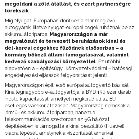
megoldani a zöld átállást, és ezért partnerségre
törekszik
.
Míg Nyugat-Európában döntően a már meglévő
autógyárak, illetve nyugat-európai cégek ruháznak be az
akkumulátoriparba,
Magyarországon a már
megvalósult és tervezett beruházások kínai és
dél-koreai cégekhez fűződnek elsősorban – a
kormány bőkezű állami támogatásával, valamint
kedvező szabályozási környezettel
. Ez utóbbi
alapvetően a – építésügyi, környezetvédelmi – hatósági
engedélyezési eljárások felgyorsítását jelenti.
Magyarországon építi első európai autógyártó bázisát
Kína legnagyobb e-autógyártója, a BYD 150 ezer darab
induló kapacitással, amellyel megkerülheti az EU
esetleges vámkorlátozásait. Magyarország nemcsak a
jármű- és akkumulátoriparban, hanem a
telekommunikációs szektorban az 5G hálózat
kiépítésében is támogatta a kínai beszállító (Huawei)
piacra lépését, amelynek a kiszorítását amerikai