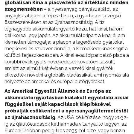
globálisan Kína a piacvezető az értéklánc minden
szegmensében
– a nyersanyag bányászatától, az
anyagkutatáson, a fejlesztésen, a gyártáson, a végső
összeszerelésen át az újrahasznosításig. A tíz
legnagyobb akkumulátorgyártó közül hat kínai, három
dél-koreai, egy japán. Az akkumulátoripart a kínai állam
kiemelten támogatja: a piacon a legerősebb gyártókat
megkeresi és szubvencionálja, a kiemelkedőknek segít a
külföldi terjeszkedésben. A kínai e-autóipar belső piaca a
korábbi évek gyors növekedését követően lassult,
emiatt az elmúlt két évben a vezető kínai gyártók
elkezdték növelni a globális eladásaikat, ami nyomás alá
helyezte az amerikai és európai autógyárakat.
Az Amerikai Egyesült Államok és Európa az
akkumulátorgyártásban kialakult egyoldalú ázsiai
függésüket saját kapacitások kiépítésével
próbálják csökkenteni a nyersanyagkitermeléstől
az újrahasznosításig
. Az USA célkitűzése, hogy 2032-
ig az újautóeladások kétharmada villanyautó legyen, az
Európai Unióban pedig tilos 2035-től dízel vagy benzin