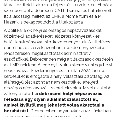
látva kezdtek tiltakozni a fejlesztési tervek ellen. Ebből a
szempontból a debreceni CATL-beruházás határkő volt.
Itt a lakosság mellett az LMP, a Momentum és a Mi
Hazánk is bekapcsolódott a tiltakozásba.
A politikai erők helyi és országos népszavazásokat,
közérdekű adatkéréseket, előzetes környezeti- és
hatástanulmányokat stb. kezdeményeztek. Az illetékes
döntéshozó szervek azonban a kezdeményezéseiket
rendszeresen megakasztották adminisztratív
eszközökkel. Debrecenben még a tiltakozások kezdetén
az LMP-nek lehetősége nyílt volna sikerre vinni egy helyi
népszavazási kezdeményezést, miután 2022-ben két
kérdésüket is elfogadta a helyi választási bizottság. Az
aláírásgyűjtést azonban nem kezdték el, ehelyett
országos népszavazást szerettek volna. Mivel ez utóbb
zátonyra futott,
a debreceni helyi népszavazás
feladása egy olyan alkalmat szalasztott el,
amivel kívülről meg lehetett volna akasztani a
beruházást
. Debrecenben ugyanakkor 2024. júniusban
az önkormányzati választáson egy „anti-