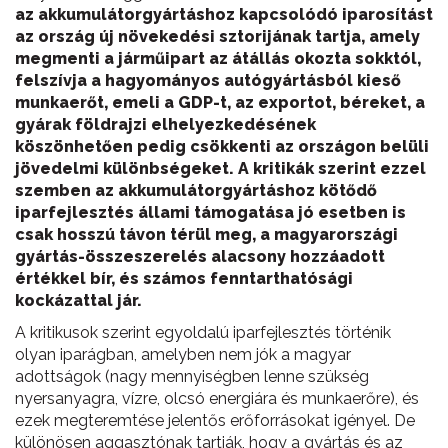
az akkumulátorgyártáshoz kapcsolódó iparosítást
az ország új növekedési sztorijának tartja, amely
megmenti a járműipart az átállás okozta sokktól,
felszívja a hagyományos autógyártásból kieső
munkaerőt, emeli a GDP-t, az exportot, béreket, a
gyárak földrajzi elhelyezkedésének
köszönhetően pedig csökkenti az országon belüli
jövedelmi különbségeket. A kritikák szerint ezzel
szemben az akkumulátorgyártáshoz kötődő
iparfejlesztés állami támogatása jó esetben is
csak hosszú távon térül meg, a magyarországi
gyártás-összeszerelés alacsony hozzáadott
értékkel bír, és számos fenntarthatósági
kockázattal jár.
A kritikusok szerint egyoldalú iparfejlesztés történik
olyan iparágban, amelyben nem jók a magyar
adottságok (nagy mennyiségben lenne szükség
nyersanyagra, vízre, olcsó energiára és munkaerőre), és
ezek megteremtése jelentős erőforrásokat igényel. De
különösen aggasztónak tartják, hogy a gyártás és az