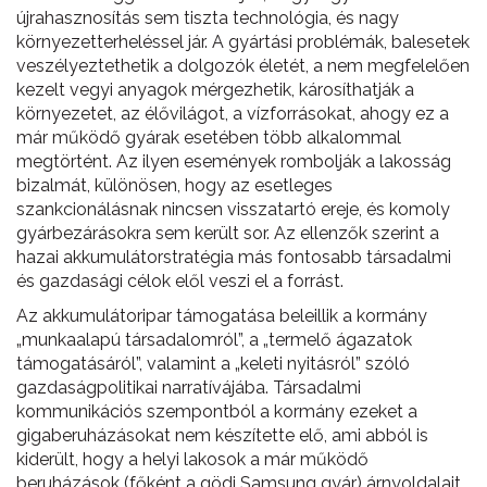
újrahasznosítás sem tiszta technológia, és nagy
környezetterheléssel jár. A gyártási problémák, balesetek
veszélyeztethetik a dolgozók életét, a nem megfelelően
kezelt vegyi anyagok mérgezhetik, károsíthatják a
környezetet, az élővilágot, a vízforrásokat, ahogy ez a
már működő gyárak esetében több alkalommal
megtörtént. Az ilyen események rombolják a lakosság
bizalmát, különösen, hogy az esetleges
szankcionálásnak nincsen visszatartó ereje, és komoly
gyárbezárásokra sem került sor. Az ellenzők szerint a
hazai akkumulátorstratégia más fontosabb társadalmi
és gazdasági célok elől veszi el a forrást.
Az akkumulátoripar támogatása beleillik a kormány
„munkaalapú társadalomról”, a „termelő ágazatok
támogatásáról”, valamint a „keleti nyitásról” szóló
gazdaságpolitikai narratívájába. Társadalmi
kommunikációs szempontból a kormány ezeket a
gigaberuházásokat nem készítette elő, ami abból is
kiderült, hogy a helyi lakosok a már működő
beruházások (főként a gödi Samsung gyár) árnyoldalait