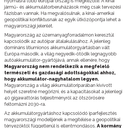
nyomásra több európai ország is megkezdte. A kínai
jármű- és akkumulátorberuházások még csak tervezési
fázisban vannak. Ha megvalósulnak, a kínai-amerikai
geopolitikai konfliktusnak az egyik ütközőpontja lehet a
magyarországi jelenlét.
Magyarország az üzemanyagforradalmon keresztül
kapcsolódik az autóipar átalakulásához. A jelenleg
domináns lítiumionos akkumulátorgyártásban vált
Európa második, a világ negyedik-ötödik legnagyobb
autóakkumulátor-gyártójává, annak ellenére, hogy
Magyarország nem rendelkezik a megfelelő
természeti és gazdasági adottságokkal ahhoz,
hogy akkumulátor-nagyhatalom legyen.
Magyarország a világ akkumulátoriparában kivívott
helyét szeretné megőrizni, és a kapacitásokat a jelenlegi
40 gigawattórás teljesítményről az ötszörösére
feltornázni 2030-ra.
Az akkumulátorgyártáshoz kapcsolódó iparfejlesztés
magyarországi modelljének a megítélése a geopolitikai
tényezőktől függetlenül is ellentmondásos.
A kormány