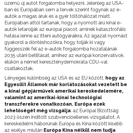
üzemű új autót forgalomba helyezni. Jelenleg az USA-
ban és Európában sem a tervek szerint fogynak az e-
autók a magas áruk és a gyér töltőhálózat miatt.
Európában attól tartanak, hogy a nyomott árú kínai e-
autók letarolják az európai piacot, aminek katasztrofális
hatása lenne az itteni autógyáraikra. Az ágazat nyomást
gyakorol a döntéshozókra, hogy tolják ki vagy
függesszék fel az e-autók forgalomba hozatalának
2035 utáni betiltását, amihez az európai konzervatívok,
élükön a német kereszténydemokrata CDU-val
csatlakoztak.
Lényeges különbség az USA és az EU között,
hogy az
Egyesült Államok már korlátozásokat vezetett be
a kínai gépjárművek amerikai kereskedelemére,
valamint az amerikai-kínai technológiai
transzferekre vonatkozóan. Európa ezek
lehetőségét még vizsgálja
: az Európai Bizottság
2023 őszén indított szubvencióellenes vizsgálatot. A
kereskedelmi háborúnak Európa és Kína között kisebb
az esélye, miután
Európa Kína nélkül nem tudja