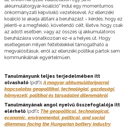
akkumulátorgyár-koalíció” indul egy momentumos
önkormányzati képviselő vezetésével. Az ellenzéki
koalíció le akarja állítani a beruházást – kérdés, hogy ez
jelenti-e a megfelelő, követendő célt, illetve, hogy csak
az adott esetben, vagy az összes új akkumulátoros
beruházásra vonatkozóan ez-e a helyes út. Hogy
esetlegesen milyen feltételekkel támogatható a
megvalósításuk, erről az ellenzéki politikai pártok sem
kommunikálnak egyértelműen.
Tanulmányunk teljes terjedelmében itt
olvasható
(pdf)
:
A magyar akkumulátoriparral
kapcsolatos geopolitikai, technológiai, gazdasági,
környezeti, politikai és társadalmi dilemmákról
Tanulmányának angol nyelvű összefoglalója itt
elérhető
(pdf)
:
The geopolitical, technological,
economic, environmental, political, and social
dilemmas facing the Hungarian battery industry