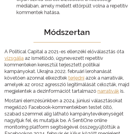
médiában, amely mellett eltörpült volna a repetitív
kommentek hatása.
Módszertan
A Political Capital a 2021-es ellenzéki előválasztás óta
vizsgálja
az ismétlődő, úgynevezett repetitív
kommenteken keresztül terjesztett politikai
kampányokat. Ukrajna 2022. februári lerohanását
követően azonnal elkezdtek
terjedni
azok a narratívák,
amelyek az orosz agresszió legitimálását célozták, majd
megjelentek a dezinformációt tartalmazó
narratívák
is.
Mostani elemzésünkben a 2024. júniusi választásokat
megelőző Facebook-kommentekben testet öltő,
szabad szemmel alig látható kampánytevékenységét
nagyítjuk fel, és mutatjuk be. A SentiOne online
monitoring platform segítségével összegyűjtöttük a
Facebookon 2024. február és július között megjelent