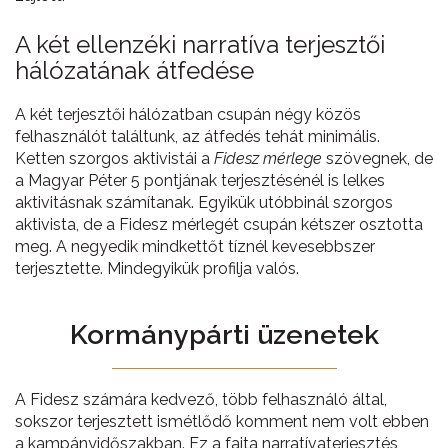
A két ellenzéki narratíva terjesztői
hálózatának átfedése
A két terjesztői hálózatban csupán négy közös
felhasználót találtunk, az átfedés tehát minimális.
Ketten szorgos aktivistái a
Fidesz mérlege
szövegnek, de
a Magyar Péter 5 pontjának terjesztésénél is lelkes
aktivitásnak számítanak. Egyikük utóbbinál szorgos
aktivista, de a Fidesz mérlegét csupán kétszer osztotta
meg. A negyedik mindkettőt tíznél kevesebbszer
terjesztette. Mindegyikük profilja valós.
Kormánypárti üzenetek
A Fidesz számára kedvező, több felhasználó által,
sokszor terjesztett ismétlődő komment nem volt ebben
a kampányidőszakban. Ez a fajta narratívaterjesztés