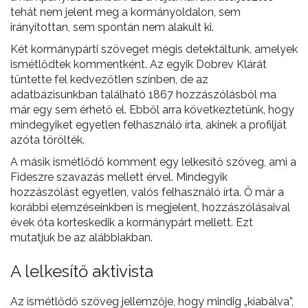
tehát nem jelent meg a kormányoldalon, sem
irányítottan, sem spontán nem alakult ki.
Két kormánypárti szöveget mégis detektáltunk, amelyek
ismétlődtek kommentként. Az egyik Dobrev Klárát
tüntette fel kedvezőtlen színben, de az
adatbázisunkban található 1867 hozzászólásból ma
már egy sem érhető el. Ebből arra következtetünk, hogy
mindegyiket egyetlen felhasználó írta, akinek a profilját
azóta törölték.
A másik ismétlődő komment egy lelkesítő szöveg, ami a
Fideszre szavazás mellett érvel. Mindegyik
hozzászólást egyetlen, valós felhasználó írta. Ő már a
korábbi elemzéseinkben is megjelent, hozzászólásaival
évek óta korteskedik a kormánypárt mellett. Ezt
mutatjuk be az alábbiakban.
A lelkesítő aktivista
Az ismétlődő szöveg jellemzője, hogy mindig „kiabálva”,