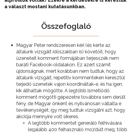
álprofilok voltak? Ezekre a kérdésekre is kerestük
a választ mostani kutatásunkban.
Összefoglaló
Magyar Péter rendszeresen kéri (és kérte az
általunk vizsgált időszakban is) követőit, hogy
üzeneteit komment formájában terjesszék nem
baráti Facebook-oldalakon. Ez azért számít
újdonságnak, mert korábban nem tudtuk, hogy az
általunk vizsgált, repetitív kommenteken keresztül
terjedő üzenetek vajon koordináltak-e, és ha igen,
kik állhattak mögötte. A legtöbb ismétlődő
komment mögötti gépezetre továbbra sem derült
fény, de Magyar önként és nyilvánosan vállalta e
tevékenységét, így meg tudtuk vizsgálni azt, hogy
akciója mennyire volt sikeres.
A legtöbb kommentet generáló felhívására
legalább 400 felhasználó mozdult meg, több