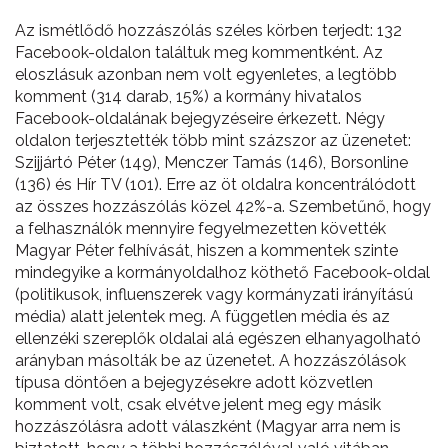
Az ismétlődő hozzászólás széles körben terjedt: 132
Facebook-oldalon találtuk meg kommentként. Az
eloszlásuk azonban nem volt egyenletes, a legtöbb
komment (314 darab, 15%) a kormány hivatalos
Facebook-oldalának bejegyzéseire érkezett. Négy
oldalon terjesztették több mint százszor az üzenetet:
Szijjártó Péter (149), Menczer Tamás (146), Borsonline
(136) és Hír TV (101). Erre az öt oldalra koncentrálódott
az összes hozzászólás közel 42%-a. Szembetűnő, hogy
a felhasználók mennyire fegyelmezetten követték
Magyar Péter felhívását, hiszen a kommentek szinte
mindegyike a kormányoldalhoz köthető Facebook-oldal
(politikusok, influenszerek vagy kormányzati irányítású
média) alatt jelentek meg. A független média és az
ellenzéki szereplők oldalai alá egészen elhanyagolható
arányban másolták be az üzenetet. A hozzászólások
típusa döntően a bejegyzésekre adott közvetlen
komment volt, csak elvétve jelent meg egy másik
hozzászólásra adott válaszként (Magyar arra nem is