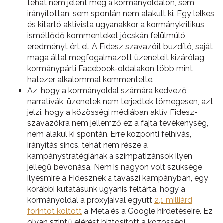
tehát nem jelent meg a kormányoldalon, sem
irányítottan, sem spontán nem alakult ki. Egy lelkes
és kitartó aktivista ugyanakkor a kormánykritikus
ismétlődő kommenteket jócskán felülmúló
eredményt ért el. A Fidesz szavazóit buzdító, saját
maga által megfogalmazott üzeneteit kizárólag
kormánypárti Facebook-oldalakon több mint
hatezer alkalommal kommentelte.
Az, hogy a kormányoldal számára kedvező
narratívák, üzenetek nem terjedtek tömegesen, azt
jelzi, hogy a közösségi médiában aktív Fidesz-
szavazókra nem jellemző ez a fajta tevékenység,
nem alakul ki spontán. Erre központi felhívás,
irányítás sincs, tehát nem része a
kampánystratégiának a szimpatizánsok ilyen
jellegű bevonása. Nem is nagyon volt szüksége
ilyesmire a Fidesznek a tavaszi kampányban, egy
korábbi kutatásunk ugyanis feltárta, hogy a
kormányoldal a proxyjaival együtt
2,1 milliárd
forintot költött
a Meta és a Google hirdetéseire. Ez
olyan szintű elérést biztosított a közösségi