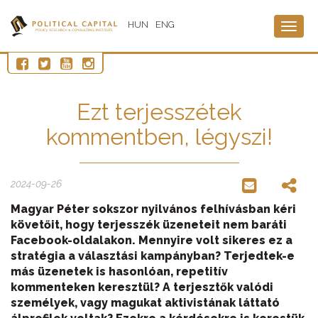
HUN
ENG
Togg
navig
Ezt terjesszétek
kommentben, légyszi!
2024-09-26
Magyar Péter sokszor nyilvános felhívásban kéri
követőit, hogy terjesszék üzeneteit nem baráti
Facebook-oldalakon. Mennyire volt sikeres ez a
stratégia a választási kampányban? Terjedtek-e
más üzenetek is hasonlóan, repetitív
kommenteken keresztül? A terjesztők valódi
személyek, vagy magukat aktivistának láttató