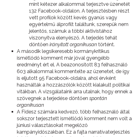
mint kétezer alkalommal terjesztve üzenetét
132 Facebook-oldalon. A terjesztésben részt
vett profilok között kevés gyanús vagy
egyértelmű álprofilt találtunk, szerepük nem
jelentős, számuk a többi aktivistához
viszonyítva elenyésző. A terjedés tehát
döntően
irányított organikusan
történt.
A második legsikeresebb kormánykritikus
ismétlődő komment már jóval gyengébb
eredményt ért el. A beazonosított 83 felhasználó
603 alkalommal kommentelte az üzenetet, de így
is eljutott 95 Facebook-oldalra, ahol érvként
használták a hozzászólók között kialakult politikai
vitákban. A vizsgálataink arra utalnak, hogy ennek a
szövegnek a terjedése döntően
spontán
organikusan
A Fidesz számára kedvező, több felhasználó által
sokszor terjesztett ismétlődő komment nem volt a
júniusi választásokat megelőző
kampányidőszakban. Ez a fajta narratívaterjesztés