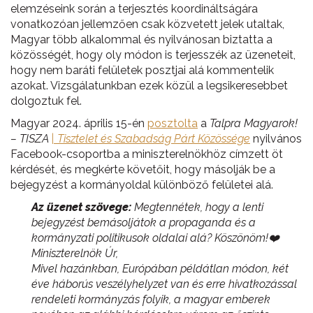
elemzéseink során a terjesztés koordináltságára
vonatkozóan jellemzően csak közvetett jelek utaltak,
Magyar több alkalommal és nyilvánosan biztatta a
közösségét, hogy oly módon is terjesszék az üzeneteit,
hogy nem baráti felületek posztjai alá kommentelik
azokat. Vizsgálatunkban ezek közül a legsikeresebbet
dolgoztuk fel.
Magyar 2024. április 15-én
posztolta
a
Talpra Magyarok!
– TISZA
| Tisztelet és Szabadság Párt Közössége
nyilvános
Facebook-csoportba a miniszterelnökhöz címzett öt
kérdését, és megkérte követőit, hogy másolják be a
bejegyzést a kormányoldal különböző felületei alá.
Az üzenet szövege:
Megtennétek, hogy a lenti
bejegyzést bemásoljátok a propaganda és a
kormányzati politikusok oldalai alá? Köszönöm!❤️
Miniszterelnök Úr,
Mivel hazánkban, Európában példátlan módon, két
éve háborús veszélyhelyzet van és erre hivatkozással
rendeleti kormányzás folyik, a magyar emberek