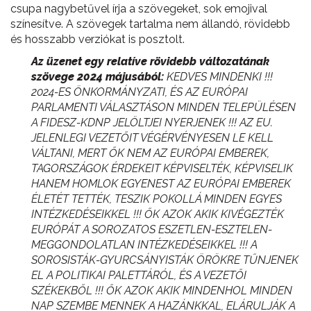
csupa nagybetűvel írja a szövegeket, sok emojival
színesítve. A szövegek tartalma nem állandó, rövidebb
és hosszabb verziókat is posztolt.
Az üzenet egy relatíve rövidebb változatának
szövege 2024 májusából:
KEDVES MINDENKI !!!
2024-ES ÖNKORMÁNYZATI, ÉS AZ EURÓPAI
PARLAMENTI VÁLASZTÁSON MINDEN TELEPÜLÉSEN
A FIDESZ-KDNP JELÖLTJEI NYERJENEK !!! AZ EU.
JELENLEGI VEZETŐIT VÉGÉRVÉNYESEN LE KELL
VÁLTANI, MERT ŐK NEM AZ EURÓPAI EMBEREK,
TAGORSZÁGOK ÉRDEKEIT KÉPVISELTÉK, KÉPVISELIK
HANEM HOMLOK EGYENEST AZ EURÓPAI EMBEREK
ÉLETÉT TETTÉK, TESZIK POKOLLÁ MINDEN EGYES
INTÉZKEDÉSEIKKEL !!! ŐK AZOK AKIK KIVÉGEZTÉK
EURÓPÁT A SOROZATOS ESZETLEN-ESZTELEN-
MEGGONDOLATLAN INTÉZKEDÉSEIKKEL !!! A
SOROSISTÁK-GYURCSÁNYISTÁK ÖRÖKRE TŰNJENEK
EL A POLITIKAI PALETTÁRÓL, ÉS A VEZETŐI
SZÉKEKBŐL !!! ŐK AZOK AKIK MINDENHOL MINDEN
NAP SZEMBE MENNEK A HAZÁNKKAL, ELÁRULJÁK A