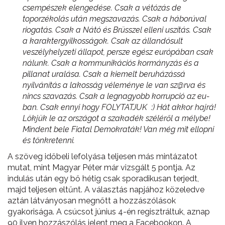
csempészek elengedése. Csak a vétózás de
toporzékolás után megszavazás. Csak a háborúval
riogatás. Csak a Nátó és Brüsszel elleni uszítás. Csak
a karaktergyilkosságok. Csak az állandósult
veszélyhelyzeti állapot, persze egész európában csak
nálunk. Csak a kommunikációs kormányzás és a
pillanat uralása. Csak a kiemelt beruházássá
nyílvánítás a lakosság véleménye le van sz@rva és
nincs szavazás. Csak a legnagyobb korrupció az eu-
ban. Csak ennyi hogy FOLYTATJUK :) Hát akkor hajrá!
Lökjük le az országot a szakadék széléről a mélybe!
Mindent bele Fiatal Demokraták! Van még mit ellopni
és tönkretenni.
A szöveg időbeli lefolyása teljesen más mintázatot
mutat, mint Magyar Péter már vizsgált 5 pontja. Az
indulás után egy bő hétig csak sporadikusan terjedt,
majd teljesen eltűnt. A választás napjához közeledve
aztán látványosan megnőtt a hozzászólások
gyakorisága. A csúcsot június 4-én regisztráltuk, aznap
90 ilyen hozzászólás jelent meg a Facebookon. A