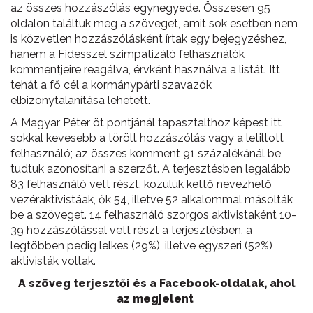
az összes hozzászólás egynegyede. Összesen 95
oldalon találtuk meg a szöveget, amit sok esetben nem
is közvetlen hozzászólásként írtak egy bejegyzéshez,
hanem a Fidesszel szimpatizáló felhasználók
kommentjeire reagálva, érvként használva a listát. Itt
tehát a fő cél a kormánypárti szavazók
elbizonytalanítása lehetett.
A Magyar Péter öt pontjánál tapasztalthoz képest itt
sokkal kevesebb a törölt hozzászólás vagy a letiltott
felhasználó; az összes komment 91 százalékánál be
tudtuk azonosítani a szerzőt. A terjesztésben legalább
83 felhasználó vett részt, közülük kettő nevezhető
vezéraktivistáak, ők 54, illetve 52 alkalommal másolták
be a szöveget. 14 felhasználó szorgos aktivistaként 10-
39 hozzászólással vett részt a terjesztésben, a
legtöbben pedig lelkes (29%), illetve egyszeri (52%)
aktivisták voltak.
A szöveg terjesztői és a Facebook-oldalak, ahol
az megjelent