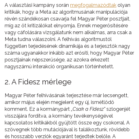
A választási kampány során
megfogalmazódtak
olyan
kritikák, hogy a Meta az algoritmusának manipulációja
révén szándékosan csavarja fel Magyar Péter posztjait,
míg az őt kritizálókat elnyomja. Ennek megerősítésére
vagy cáfolására vizsgálatunk nem alkalmas, arra csak a
Meta tudna válaszolni. A felhívás algoritmustól
független terjedésének dinamikája és a terjesztők nagy
száma ugyanakkor inkább azt erősíti, hogy Magyar Péter
posztjainak népszerűsége, az azokra érkezett
nagyszámú interakció organikusan történhetett.
2. A Fidesz mérlege
Magyar Péter felhívásának terjesztése már lecsengett,
amikor május elején megjelent egy új, ismétlődő
komment. Ez a kormánypárt
„Csak a Fidesz”
szlogenjét
visszájára fordítva, a kormány tevékenységével
kapcsolatos kritikákból gyűjtött össze egy csokorral. A
szövegnek több mutációjával is találkoztunk, rövidebb
és hosszabb verziók egyaránt terjedtek belőle. A