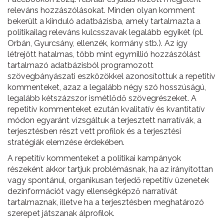
releváns hozzászólásokat. Minden olyan komment
bekerült a kiinduló adatbázisba, amely tartalmazta a
politikailag releváns kulcsszavak legalább egyikét (pl.
Orbán, Gyurcsány, ellenzék, kormány stb.). Az így
létrejött hatalmas, több mint egymillió hozzászólást
tartalmazó adatbázisból programozott
szövegbányászati eszközökkel azonosítottuk a repetitív
kommenteket, azaz a legalább négy szó hosszúságú,
legalább kétszázszor ismétlődő szövegrészeket. A
repetitív kommenteket ezután kvalitatív és kvantitatív
módon egyaránt vizsgáltuk a terjesztett narratívák, a
terjesztésben részt vett profilok és a terjesztési
stratégiák elemzése érdekében.
A repetitív kommenteket a politikai kampányok
részeként akkor tartjuk problémásnak, ha az irányítottan
vagy spontánul, organikusan terjedő repetitív üzenetek
dezinformációt vagy ellenségképző narratívát
tartalmaznak, illetve ha a terjesztésben meghatározó
szerepet játszanak álprofilok.