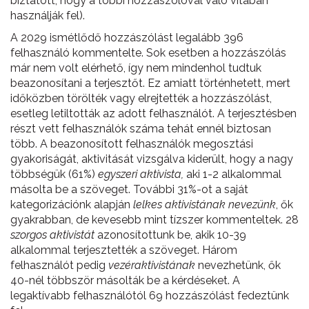
biztatott, hogy a többi hozzászólóval való vitában
használják fel).
A 2029 ismétlődő hozzászólást legalább 396
felhasználó kommentelte. Sok esetben a hozzászólás
már nem volt elérhető, így nem mindenhol tudtuk
beazonosítani a terjesztőt. Ez amiatt történhetett, mert
időközben törölték vagy elrejtették a hozzászólást,
esetleg letiltották az adott felhasználót. A terjesztésben
részt vett felhasználók száma tehát ennél biztosan
több. A beazonosított felhasználók megosztási
gyakoriságát, aktivitását vizsgálva kiderült, hogy a nagy
többségük (61%)
egyszeri aktivista,
aki 1-2 alkalommal
másolta be a szöveget. További 31%-ot a saját
kategorizációnk alapján
lelkes aktivistának nevezünk
, ők
gyakrabban, de kevesebb mint tízszer kommenteltek. 28
szorgos aktivistát
azonosítottunk be, akik 10-39
alkalommal terjesztették a szöveget. Három
felhasználót pedig
vezéraktivistának
nevezhetünk, ők
40-nél többször másolták be a kérdéseket. A
legaktívabb felhasználótól 69 hozzászólást fedeztünk