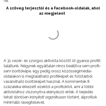
fel.
A szöveg terjesztői és a Facebook-oldalak, ahol
az megjelent
A 31 vezér- és szorgos aktivista között öt gyanús profilt
találtunk. Négynek egyáltalán nincs beállítva sem profil-
sem borítóképe, egy pedig orosz közösségimédia-
oldalakon is megtalálható profilképet és fotótárból
vásárolható borítóképet használ. A kommentek 8
százaléka érkezett ezektől a profiloktól, ami a többi
aktivistához viszonyítva elenyésző érték. A terjedés
tehát döntően
irányított organikusan
történt, álprofilok
minimális rásegítésével.