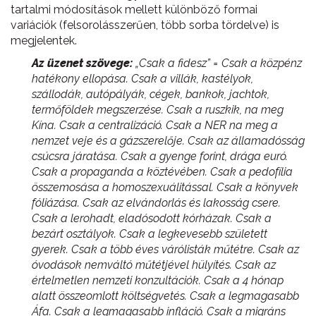
tartalmi módosítások mellett különböző formai
variációk (felsorolásszerűen, több sorba tördelve) is
megjelentek.
Az üzenet szövege:
„Csak a fidesz” = Csak a közpénz
hatékony ellopása. Csak a villák, kastélyok,
szállodák, autópályák, cégek, bankok, jachtok,
termőföldek megszerzése. Csak a ruszkik, na meg
Kína. Csak a centralizáció. Csak a NER na meg a
nemzet veje és a gázszerelője. Csak az államadósság
csúcsra járatása. Csak a gyenge forint, drága euró.
Csak a propaganda a köztévében. Csak a pedofília
összemosása a homoszexuálitással. Csak a könyvek
fóliázása. Csak az elvándorlás és lakosság csere.
Csak a lerohadt, eladósodott kórházak. Csak a
bezárt osztályok. Csak a legkevesebb született
gyerek. Csak a több éves várólisták műtétre. Csak az
óvodások nemváltó műtétjével hülyítés. Csak az
értelmetlen nemzeti konzultációk. Csak a 4 hónap
alatt összeomlott költségvetés. Csak a legmagasabb
Áfa. Csak a legmagasabb infláció. Csak a migráns