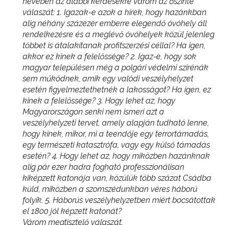
nevében az alábbi kérdésekre várom az őszinte
válaszát: 1. Igazak-e azok a hírek, hogy hazánkban
alig néhány százezer emberre elegendő óvóhely áll
rendelkezésre és a meglévő óvóhelyek közül jelenleg
többet is átalakítanak profitszerzési céllal? Ha igen,
akkor ez kinek a felelőssége? 2. Igaz-e, hogy sok
magyar településen még a polgári védelmi szirénák
sem működnek, amik egy valódi veszélyhelyzet
esetén figyelmeztethetnék a lakosságot? Ha igen, ez
kinek a felelőssége? 3. Hogy lehet az, hogy
Magyarországon senki nem ismeri azt a
veszélyhelyzeti tervet, amely alapján tudható lenne,
hogy kinek, mikor, mi a teendője egy terrortámadás,
egy természeti katasztrófa, vagy egy külső támadás
esetén? 4. Hogy lehet az, hogy miközben hazánknak
alig pár ezer hadra fogható professzionálisan
kiképzett katonája van, közülük több százat Csádba
küld, miközben a szomszédunkban véres háború
folyik. 5. Háborús veszélyhelyzetben miért bocsátottak
el 1800 jól képzett katonát?
Várom megtisztelő válaszát.