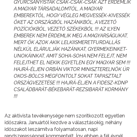
GYURCSÁNYISTÁK CSAK-CSAK-CSAK AZT ÉRDEMLIK
A MAGYAR TÁRSADALOMTÓL, A MAGYAR
EMBEREKTŐL, HOGY VÉGLEG MEGVESSÉK-KIVESSÉK
ŐKET AZ ORSZÁGBÓL HAZÁNKBÓL, A VEZETŐ
POZÍCIÓKBÓL, VEZETŐ SZÉKEKBŐL !!! AZ ILYEN
EMBEREK NEM ÉRDEMLIK MEG A MAGYARSÁGUKAT,
MERT ŐK AZOK AKIK LELKIISMERETFURDALLÁS
NÉLKÜL ELÁRULJÁK HAZÁNKAT, GYERMEKEINKET-
UNOKÁINKAT, AMIT SOHA-SOHA NEM FELEJT, NEM
FELEJTHET EL NEKIK EGYETLEN EGY MAGYAR SEM !!!
HAJRÁ-ÉLJEN ORBÁN VIKTOR MINISZTERELNÖK ÚR
OKOS-BÖLCS MEGFONTOLT SOKAT TAPASZTALT
ORSZÁGVEZETÉSE !!! HAJRÁ-ÉLJEN A FIDESZ-KDNP
CSALÁDBARÁT-BÉKEBARÁT-REZSIBARÁT KORMÁNY
!!!
Az aktivista tevékenysége nem szorítkozott egyetlen
időszakra. Januártól kezdve a választásokig, néhány
időszakot leszámítva folyamatosan, napi
rendszerességgel kommentelt. Így ebben a fél évnél