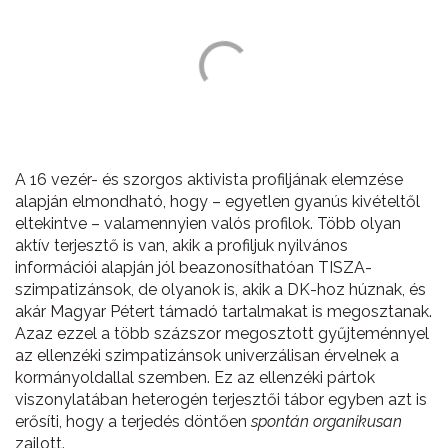
A 16 vezér- és szorgos aktivista profiljának elemzése
alapján elmondható, hogy – egyetlen gyanús kivételtől
eltekintve – valamennyien valós profilok. Több olyan
aktív terjesztő is van, akik a profiljuk nyilvános
információi alapján jól beazonosíthatóan TISZA-
szimpatizánsok, de olyanok is, akik a DK-hoz húznak, és
akár Magyar Pétert támadó tartalmakat is megosztanak.
Azaz ezzel a több százszor megosztott gyűjteménnyel
az ellenzéki szimpatizánsok univerzálisan érvelnek a
kormányoldallal szemben. Ez az ellenzéki pártok
viszonylatában heterogén terjesztői tábor egyben azt is
erősíti, hogy a terjedés döntően
spontán organikusan
zajlott.