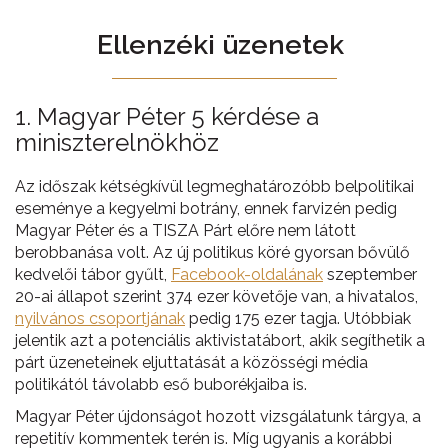
Ellenzéki üzenetek
1. Magyar Péter 5 kérdése a
miniszterelnökhöz
Az időszak kétségkívül legmeghatározóbb belpolitikai
eseménye a kegyelmi botrány, ennek farvizén pedig
Magyar Péter és a TISZA Párt előre nem látott
berobbanása volt. Az új politikus köré gyorsan bővülő
kedvelői tábor gyűlt,
Facebook-oldalának
szeptember
20-ai állapot szerint 374 ezer követője van, a hivatalos,
nyilvános csoportjának
pedig 175 ezer tagja. Utóbbiak
jelentik azt a potenciális aktivistatábort, akik segíthetik a
párt üzeneteinek eljuttatását a közösségi média
politikától távolabb eső buborékjaiba is.
Magyar Péter újdonságot hozott vizsgálatunk tárgya, a
repetitív kommentek terén is. Míg ugyanis a korábbi