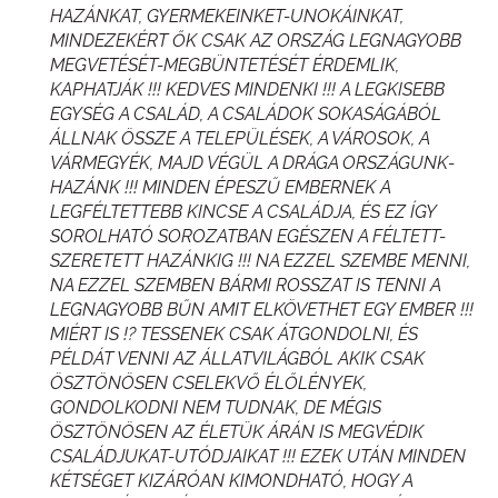
HAZÁNKAT, GYERMEKEINKET-UNOKÁINKAT,
MINDEZEKÉRT ŐK CSAK AZ ORSZÁG LEGNAGYOBB
MEGVETÉSÉT-MEGBÜNTETÉSÉT ÉRDEMLIK,
KAPHATJÁK !!! KEDVES MINDENKI !!! A LEGKISEBB
EGYSÉG A CSALÁD, A CSALÁDOK SOKASÁGÁBÓL
ÁLLNAK ÖSSZE A TELEPÜLÉSEK, A VÁROSOK, A
VÁRMEGYÉK, MAJD VÉGÜL A DRÁGA ORSZÁGUNK-
HAZÁNK !!! MINDEN ÉPESZŰ EMBERNEK A
LEGFÉLTETTEBB KINCSE A CSALÁDJA, ÉS EZ ÍGY
SOROLHATÓ SOROZATBAN EGÉSZEN A FÉLTETT-
SZERETETT HAZÁNKIG !!! NA EZZEL SZEMBE MENNI,
NA EZZEL SZEMBEN BÁRMI ROSSZAT IS TENNI A
LEGNAGYOBB BŰN AMIT ELKÖVETHET EGY EMBER !!!
MIÉRT IS !? TESSENEK CSAK ÁTGONDOLNI, ÉS
PÉLDÁT VENNI AZ ÁLLATVILÁGBÓL AKIK CSAK
ÖSZTÖNÖSEN CSELEKVŐ ÉLŐLÉNYEK,
GONDOLKODNI NEM TUDNAK, DE MÉGIS
ÖSZTÖNÖSEN AZ ÉLETÜK ÁRÁN IS MEGVÉDIK
CSALÁDJUKAT-UTÓDJAIKAT !!! EZEK UTÁN MINDEN
KÉTSÉGET KIZÁRÓAN KIMONDHATÓ, HOGY A