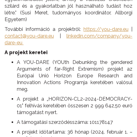
szilárd és a gyakorlatban jól használható tudást hoz
létre.” (
Susi Meret,
tudományos koordinátor, Allborgi
Egyetem)
További információ a projektről:
https://you-dare.eu
|
contact@you-dare.eu
|
linkedin.com/company/you-
dare-eu
A
projekt keretei
A YOU-DARE (YOUth Debunking the gendered
Arguments of far-Right Extremism) projekt az
Európai Unió
Horizon Europe Research and
Innovation Actions Programja
keretében valósul
meg.
A projekt a „HORIZON-CL2-2024-DEMOCRACY-
01" felhívás keretében összesen 2 999 642,50 euró
támogatást nyert.
A támogatási szerződésszáma: 101178147
A projekt időtartama: 36 hónap (2024. február 1. –