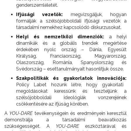
genderszemléletét.
Ifjúsági vezetők:
megvizsgáljuk, hogyan
formálják a szélsőjobboldali ifjúsági vezetők a
társadalmi nemekhez kapcsolódó diskurzusokat.
Helyi és nemzetközi dimenziók:
a helyi
dinamikák és a globális trendek megértése
érdekében nyolc ország – Dánia, Egyesült
Királyság, Franciaország, Magyarország,
Olaszország, Románia, Spanyolország és
Svédország – esettanulmányait hasonlítjuk össze.
Szakpolitikák és gyakorlatok innovációja:
Policy Labet hozunk létre, hogy gyakorlati
megoldásokat keressünk és teszteljünk a
szélsőjobboldali ideológiák vonzerejének
csökkentésére az ifjúság körében.
A
YOU-DARE
tevékenységein és eredményein keresztül
demonstrálja a társadalmi beavatkozás
szükségességét. A
YOU-DARE
eszköztárával és