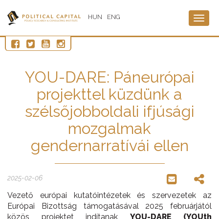
HUN
ENG
Togg
navig
YOU-DARE: Páneurópai
projekttel küzdünk a
szélsőjobboldali ifjúsági
mozgalmak
gendernarratívái ellen
2025-02-06
Vezető európai kutatóintézetek és szervezetek az
Európai Bizottság támogatásával 2025 februárjától
közös projektet indítanak
YOU-DARE (YOUth