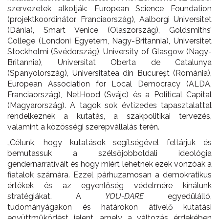
szervezetek alkotják: European Science Foundation
(projektkoordinátor, Franciaország), Aalborgi
Universitet
(Dánia), Smart Venice (Olaszország), Goldsmiths’
College (Londoni Egyetem, Nagy-Britannia), Universitet
Stockholmi (Svédország), University of Glasgow (Nagy-
Britannia), Universitat Oberta de Catalunya
(Spanyolország), Universitatea din Bucureșt (Románia),
European Association for Local Democracy (ALDA,
Franciaország), NetHood (Svájc) és a Political Capital
(Magyarország). A tagok sok évtizedes tapasztalattal
rendelkeznek a kutatás, a szakpolitikai tervezés,
valamint a közösségi szerepvállalás terén.
„Célunk, hogy kutatások segítségével feltárjuk és
bemutassuk a szélsőjobboldali ideológia
gendernarratíváit és hogy miért lehetnek ezek vonzóak a
fiatalok számára. Ezzel párhuzamosan a demokratikus
értékek és az egyenlőség védelmére kínálunk
stratégiákat. A
YOU-DARE
egyedülálló,
tudományágakon és határokon átívelő kutatási
együttműködést jelent, amely a változás érdekében