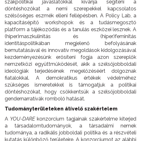
szakpolitikai javaslatokkal kívánja segíteni a
döntéshozókat a nemi szerepekkel kapcsolatos
szélsőséges eszmék elleni fellépésben. A Policy Lab, a
kapacitásépítő workshopok és a tudásmegosztó
platform a tájékozódás és a tanulás eszközei lesznek. A
(hiper)maszkulinitás és (hiper)feminitás
identitáspolitikában megjelenő befolyásának
bemutatásával és innovatív megoldások kidolgozásával
kezdeményezésünk erősíteni fogja azon szereplők
nemzetközi együttműködését, akik a szélsőjobboldali
ideológiák terjedésének megelőzéséért dolgoznak
fiatalokkal. A demokratikus értékek védelméhez
szükséges ismeretekkel is támogatjuk a politikai
döntéshozókat, hogy csökkentsük a szélsőjobboldali
gendernarratívák romboló hatását.
Tudományterületeken átívelő szakértelem
A
YOU-DARE
konzorcium tagjainak szakértelme kiterjed
a társadalomtudományok, a társadalmi nemek
tudománya, a radikális jobboldali politika és a részvételi
kutatás különböző területeire. A konzorciumot az alábbi