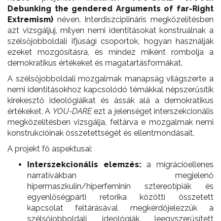
Debunking the gendered Arguments of far-Right
Extremism)
néven. Interdiszciplináris megközelítésben
azt vizsgáljuj, milyen nemi identitásokat konstruálnak a
szélsőjobboldali ifjúsági csoportok, hogyan használják
ezeket mozgósításra, és mindez miként rombolja a
demokratikus értékeket és magatartásformákat.
A szélsőjobboldali mozgalmak manapság világszerte a
nemi identitásokhoz kapcsolódó témákkal népszerűsítik
kirekesztő ideológiáikat és ássák alá a demokratikus
értékeket. A
YOU-DARE
ezt a jelenséget interszekcionális
megközelítésben vizsgálja, feltárva e mozgalmak nemi
konstrukcióinak összetettségét és ellentmondásait.
A projekt fő aspektusai:
Interszekcionális elemzés:
a migrációellenes
narratívákban megjelenő
hipermaszkulin/hiperfeminin sztereotípiák és
egyenlőségpárti retorika közötti összetett
kapcsolat feltárásával megkérdőjelezzük a
szélsőjobboldali ideológiák leegyszerűsített