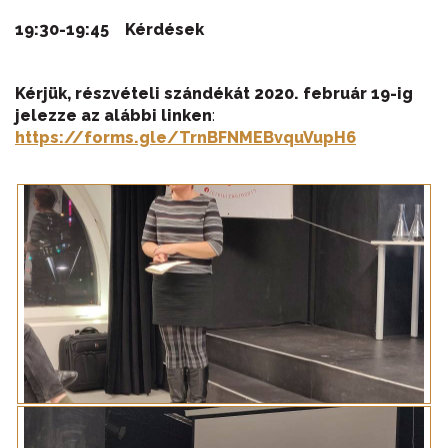
19:30-19:45 Kérdések
Kérjük,
részvételi szándékát 2020. február 19-ig
jelezze az alábbi linken
:
https://forms.gle/TrnBFNMEBvquVupH6