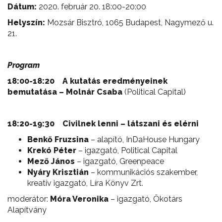
Dátum:
2020. február 20. 18:00-20:00
Helyszín:
Mozsár Bisztró, 1065 Budapest, Nagymező u.
21.
Program
18:00-18:20 A kutatás eredményeinek
bemutatása – Molnár Csaba
(Political Capital)
18:20-19:30 Civilnek lenni – látszani és elérni
Benkő Fruzsina
– alapító, InDaHouse Hungary
Krekó Péter
– igazgató, Political Capital
Mező János
– igazgató, Greenpeace
Nyáry Krisztián
– kommunikációs szakember,
kreatív igazgató, Líra Könyv Zrt.
moderátor:
Móra Veronika
– igazgató, Ökotárs
Alapítvány