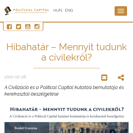
HUN
ENG
Togg
navig
Hibahatár – Mennyit tudunk
a civilekről?
2020-02-06
A Civilizáció és a Political Capital kutatási bemutatója és
kerekasztal-beszélgetése