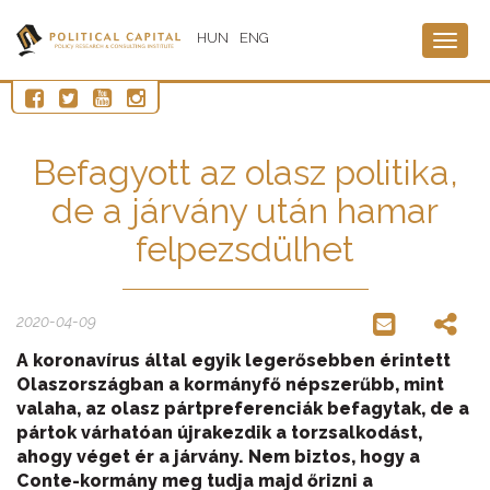
HUN
ENG
Togg
navig
Befagyott az olasz politika,
de a járvány után hamar
felpezsdülhet
2020-04-09
A koronavírus által egyik legerősebben érintett
Olaszországban a kormányfő népszerűbb, mint
valaha, az olasz pártpreferenciák befagytak, de a
pártok várhatóan újrakezdik a torzsalkodást,
ahogy véget ér a járvány. Nem biztos, hogy a
Conte-kormány meg tudja majd őrizni a