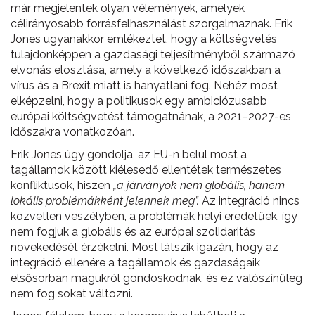
már megjelentek olyan vélemények, amelyek
célirányosabb forrásfelhasználást szorgalmaznak. Erik
Jones ugyanakkor emlékeztet, hogy a költségvetés
tulajdonképpen a gazdasági teljesítményből származó
elvonás elosztása, amely a következő időszakban a
vírus ás a Brexit miatt is hanyatlani fog. Nehéz most
elképzelni, hogy a politikusok egy ambiciózusabb
európai költségvetést támogatnának, a 2021–2027-es
időszakra vonatkozóan.
Erik Jones úgy gondolja, az EU-n belül most a
tagállamok között kiélesedő ellentétek természetes
konfliktusok, hiszen
„a járványok nem globális, hanem
lokális problémákként jelennek meg”.
Az integráció nincs
közvetlen veszélyben, a problémák helyi eredetűek, így
nem fogjuk a globális és az európai szolidaritás
növekedését érzékelni. Most látszik igazán, hogy az
integráció ellenére a tagállamok és gazdaságaik
elsősorban magukról gondoskodnak, és ez valószínűleg
nem fog sokat változni.