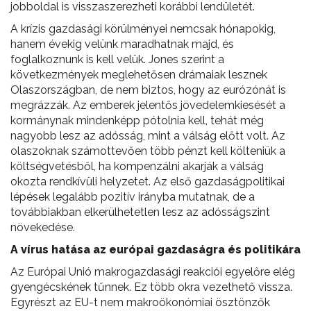
jobboldal is visszaszerezheti korábbi lendületét.
A krízis gazdasági körülményei nemcsak hónapokig,
hanem évekig velünk maradhatnak majd, és
foglalkoznunk is kell velük. Jones szerint a
következmények meglehetősen drámaiak lesznek
Olaszországban, de nem biztos, hogy az eurózónát is
megrázzák. Az emberek jelentős jövedelemkiesését a
kormánynak mindenképp pótolnia kell, tehát még
nagyobb lesz az adósság, mint a válság előtt volt. Az
olaszoknak számottevően több pénzt kell költeniük a
költségvetésből, ha kompenzálni akarják a válság
okozta rendkívüli helyzetet. Az első gazdaságpolitikai
lépések legalább pozitív irányba mutatnak, de a
továbbiakban elkerülhetetlen lesz az adósságszint
növekedése.
A vírus hatása az európai gazdaságra és politikára
Az Európai Unió makrogazdasági reakciói egyelőre elég
gyengécskének tűnnek. Ez több okra vezethető vissza.
Egyrészt az EU-t nem makroökonómiai ösztönzők