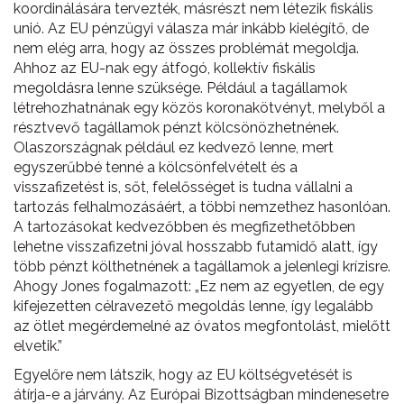
koordinálására tervezték, másrészt nem létezik fiskális
unió. Az EU pénzügyi válasza már inkább kielégítő, de
nem elég arra, hogy az összes problémát megoldja.
Ahhoz az EU-nak egy átfogó, kollektív fiskális
megoldásra lenne szüksége. Például a tagállamok
létrehozhatnának egy közös koronakötvényt, melyből a
résztvevő tagállamok pénzt kölcsönözhetnének.
Olaszországnak például ez kedvező lenne, mert
egyszerűbbé tenné a kölcsönfelvételt és a
visszafizetést is, sőt, felelősséget is tudna vállalni a
tartozás felhalmozásáért, a többi nemzethez hasonlóan.
A tartozásokat kedvezőbben és megfizethetőbben
lehetne visszafizetni jóval hosszabb futamidő alatt, így
több pénzt költhetnének a tagállamok a jelenlegi krízisre.
Ahogy Jones fogalmazott: „Ez nem az egyetlen, de egy
kifejezetten célravezető megoldás lenne, így legalább
az ötlet megérdemelné az óvatos megfontolást, mielőtt
elvetik.”
Egyelőre nem látszik, hogy az EU költségvetését is
átírja-e a járvány. Az Európai Bizottságban mindenesetre