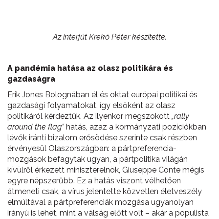
Az interjút Krekó Péter készítette.
A pandémia hatása az olasz politikára és
gazdaságra
Erik Jones Bolognában él és oktat európai politikai és
gazdasági folyamatokat, így elsőként az olasz
politikáról kérdeztük. Az ilyenkor megszokott
„rally
around the flag”
hatás, azaz a kormányzati pozíciókban
lévők iránti bizalom erősödése szerinte csak részben
érvényesül Olaszországban: a pártpreferencia-
mozgások befagytak ugyan, a pártpolitika világán
kívülről érkezett miniszterelnök, Giuseppe Conte mégis
egyre népszerűbb. Ez a hatás viszont vélhetően
átmeneti csak, a vírus jelentette közvetlen életveszély
elmúltával a pártpreferenciák mozgása ugyanolyan
irányú is lehet, mint a válság előtt volt – akár a populista