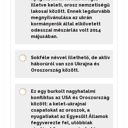
illetve keleti, orosz nemzetiségű
lakosai között. Ennek legdurvább
megnyilvánulása az ukrán
kormányerők által elkövetett
odesszai mészárlás volt 2014
májusában.
Sokféle névvel illethető, de aktív
háborúról van szó Ukrajna és
Oroszország között.
Ez egy burkolt nagyhatalmi
konfliktus az USA és Oroszország
között: a kelet-ukrajnai
csapatokat az oroszok, a
nyugatiakat az Egyesült Államok
fegyverezte fel, utóbbiak