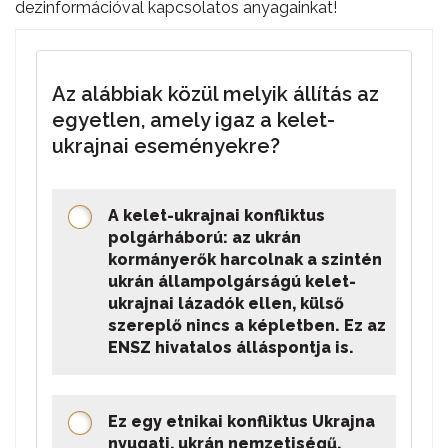
dezinformációval kapcsolatos anyagainkat!
Az alábbiak közül melyik állítás az
egyetlen, amely igaz a kelet-
ukrajnai eseményekre?
A kelet-ukrajnai konfliktus
polgárháború: az ukrán
kormányerők harcolnak a szintén
ukrán állampolgárságú kelet-
ukrajnai lázadók ellen, külső
szereplő nincs a képletben. Ez az
ENSZ hivatalos álláspontja is.
Ez egy etnikai konfliktus Ukrajna
nyugati, ukrán nemzetiségű,