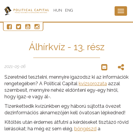
HUN
ENG
Togg
navig
Álhírkvíz - 13. rész
2021-05-06
Szeretnéd tesztelni, mennyire igazodsz ki az információk
rengetegében? A Political Capital
kvízsorozata
azzal
szembesít, mennyire nehéz eldönteni egy-egy hírről,
hogy igaz-e vagy ál-.
Tizenkettedik kvízünkben egy háború sújtotta övezet
dezinformációs aknamezőjén kell óvatosan lépkedned!
Kitöltés után érdemes átfutni a kérdéseket tisztázó rövid
leírásokat; ha még ez sem elég,
böngészd
a