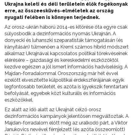
Ukrajna keleti és déli területein élők fogékonyak
erre, az összeesküvés-elméletek az ország
nyugati felében is könnyen terjednek.
Az orosz-ukrán háború 2014-es kitörése óta egyre csak
súlyosbodik a dezinformációs nyomás Ukrajnán. A
donyecki és luhanszki szeparatisták támogatásán (és
irányításán) túlmenően a Kreml számos hibrid módszert
alkalmaz Ukrajnával kapcsolatos politikai törekvéseinek
elérésére – gazdasági és kereskedelmi eszközöktől
kezdve egészen a jól ismert információs hadviselésig. A
Majdan-forradalommal Oroszország már hét évvel
ezelőtt elveszítette külpolitikai érdekszférájának egyik
legfontosabb területét, és azóta is igyekszik fenntartani
befolyását, egyebek közt kulturális és információs
eszközökkel.
Ez alatt az idő alatt az Ukrajnát célzó orosz
dezinformációs kampányok jelentősen megváltoztak. A
Majdan-forradalom előtt még az uralkodó párt, a Viktor
Janukovics nevével fémjelzett (és azóta összeomlott)