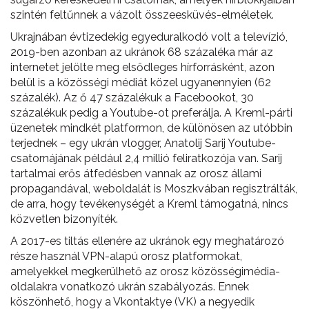
szintén feltűnnek a vázolt összeesküvés-elméletek.
Ukrajnában évtizedekig egyeduralkodó volt a televízió,
2019-ben azonban az ukránok 68 százaléka már az
internetet jelölte meg elsődleges hírforrásként, azon
belül is a közösségi médiát közel ugyanennyien (62
százalék). Az ő 47 százalékuk a Facebookot, 30
százalékuk pedig a Youtube-ot preferálja. A Kreml-párti
üzenetek mindkét platformon, de különösen az utóbbin
terjednek – egy ukrán vlogger, Anatolij Sarij Youtube-
csatornájának például 2,4 millió feliratkozója van. Sarij
tartalmai erős átfedésben vannak az orosz állami
propagandával, weboldalát is Moszkvában regisztrálták,
de arra, hogy tevékenységét a Kreml támogatná, nincs
közvetlen bizonyíték.
A 2017-es tiltás ellenére az ukránok egy meghatározó
része használ VPN-alapú orosz platformokat,
amelyekkel megkerülhető az orosz közösségimédia-
oldalakra vonatkozó ukrán szabályozás. Ennek
köszönhető, hogy a Vkontaktye (VK) a negyedik