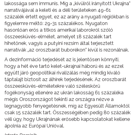
lakossága sem immunis. Míg a „kívülről irányított Ukrajna”
narratívájával a keleti és a déli területeken 49-61
százalék értett egyet, ez az arány a nyugati régiókban is
figyelemre méltó: 29-31 százalékos. Nyugaton
hasonlóan erős a titkos amerikai laborokról szóló
összeesküvés-elmélet, amelyet 18 százalék tart
hihetőnek, vagyis a putyini rezsim által terjesztett
narratívák „az oroszbarát buborékon” kívül is rezonálnak.
A dezinformáció terjedését az is jelentősen könnyíti,
hogy a hét éve tartó kelet-ukrajnai háború és az ezzel
együtt járó geopolitikai rivalizálás még mindig kiváló
táptalajt biztosít az álhírek terjedésének. Az oroszbarát
összeesküvés-elméletekre való széleskörű
fogékonyság ellenére az ukrán lakosság 61 százaléka
mégis Oroszországot tekinti az országra nézve a
legnagyobb fenyegetésnek, míg az Egyesült Államoktól
csak 15 százalék tart. Összességében pedig 80 százalék
véli úgy, hogy Ukrajnának erősebb kapcsolatokat kellene
ápolnia az Európai Unióval.