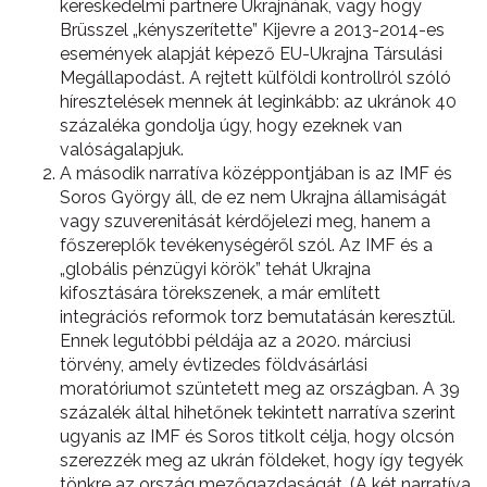
kereskedelmi partnere Ukrajnának, vagy hogy
Brüsszel „kényszerítette” Kijevre a 2013-2014-es
események alapját képező EU-Ukrajna Társulási
Megállapodást. A rejtett külföldi kontrollról szóló
híresztelések mennek át leginkább: az ukránok 40
százaléka gondolja úgy, hogy ezeknek van
valóságalapjuk.
A második narratíva középpontjában is az IMF és
Soros György áll, de ez nem Ukrajna államiságát
vagy szuverenitását kérdőjelezi meg, hanem a
főszereplők tevékenységéről szól. Az IMF és a
„globális pénzügyi körök” tehát Ukrajna
kifosztására törekszenek, a már említett
integrációs reformok torz bemutatásán keresztül.
Ennek legutóbbi példája az a 2020. márciusi
törvény, amely évtizedes földvásárlási
moratóriumot szüntetett meg az országban. A 39
százalék által hihetőnek tekintett narratíva szerint
ugyanis az IMF és Soros titkolt célja, hogy olcsón
szerezzék meg az ukrán földeket, hogy így tegyék
tönkre az ország mezőgazdaságát. (A két narratíva