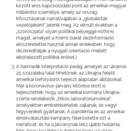
között erős kapcsolódási pont az amerikai-magyar
milliárdos személye, amely az ország
kifosztásának narratívájában a „globalisták
vezetőjeként” jelenik meg. Az elmúlt években a
„szoroszjata” olyan politikai bélyeggé nőtte ki
magát, amelyet a Kreml-barát dezinformáció
előszeretettel használ annak érdekében, hogy
diszkreditálják a nyugati orientáció mellett
elkötelezett politikai erőket.)
A harmadik interpretáció pedig, amelyet az ukránok
25 százaléka talál hihetőnek, az Ukrajna feletti
amerikai befolyásról terjeszt alaptalan állításokat.
Már a koronavírus-járvány kitörése előtt is
terjesztették, hogy az amerikai kormány Ukrajna-
szerte rendelkezik „titkos laboratóriumokkal”,
amelyekben emberkísérletek zajlanak, és vegyi
fegyvereket gyártanak. A pandémia és az amerikai
elnökválasztási kampány felerősítette ezt a
narratívát, és ha a járványnak lesz újabb hulláma,
félő, hogy továbbra is fertőzni fogja az ukrán