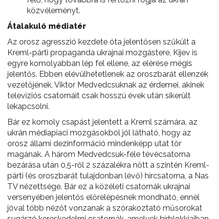
közvéleményt.
Átalakuló médiatér
Az orosz agresszió kezdete óta jelentősen szűkült a
Kreml-párti propaganda ukrajnai mozgástere, Kijev is
egyre komolyabban lép fel ellene, az elérése mégis
jelentős. Ebben elévülhetetlenek az oroszbarát ellenzék
vezetőjének, Viktor Medvedcsuknak az érdemei, akinek
televíziós csatornáit csak hosszú évek után sikerült
lekapcsolni.
Bár ez komoly csapást jelentett a Kreml számára, az
ukrán médiapiaci mozgásokból jól látható, hogy az
orosz állami dezinformáció mindenképp utat tör
magának. A három Medvedcsuk-féle tévécsatorna
bezárása után 0,5-ről 2 százalékra nőtt a szintén Kreml-
párti (és oroszbarát tulajdonban lévő) hírcsatorna, a Nas
TV nézettsége. Bár ez a közéleti csatornák ukrajnai
versenyében jelentős előrelépésnek mondható, ennél
jóval több nézőt vonzanak a szórakoztató műsorokat
sugárzó kereskedelmi csatornák, amelyek hírblokkjaiban