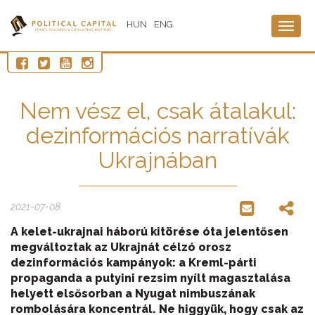
HUN
ENG
Togg
navig
Nem vész el, csak átalakul:
dezinformációs narratívák
Ukrajnában
2021-07-08
A kelet-ukrajnai háború kitörése óta jelentősen
megváltoztak az Ukrajnát célzó orosz
dezinformációs kampányok: a Kreml-párti
propaganda a putyini rezsim nyílt magasztalása
helyett elsősorban a Nyugat nimbuszának
rombolására koncentrál. Ne higgyük, hogy csak az