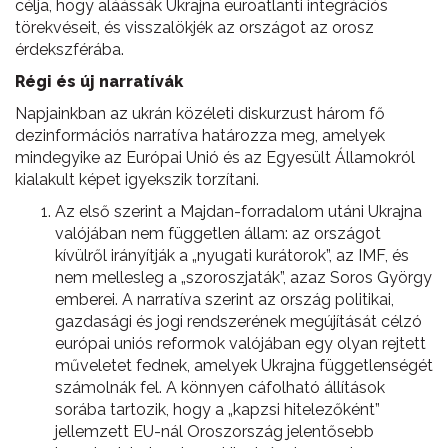
célja, hogy aláássák Ukrajna euroatlanti integrációs
törekvéseit, és visszalökjék az országot az orosz
érdekszférába.
Régi és új narratívák
Napjainkban az ukrán közéleti diskurzust három fő
dezinformációs narratíva határozza meg, amelyek
mindegyike az Európai Unió és az Egyesült Államokról
kialakult képet igyekszik torzítani.
Az első szerint a Majdan-forradalom utáni Ukrajna
valójában nem független állam: az országot
kívülről irányítják a „nyugati kurátorok”, az IMF, és
nem mellesleg a „szoroszjaták”, azaz Soros György
emberei. A narratíva szerint az ország politikai,
gazdasági és jogi rendszerének megújítását célzó
európai uniós reformok valójában egy olyan rejtett
műveletet fednek, amelyek Ukrajna függetlenségét
számolnák fel. A könnyen cáfolható állítások
sorába tartozik, hogy a „kapzsi hitelezőként”
jellemzett EU-nál Oroszország jelentősebb