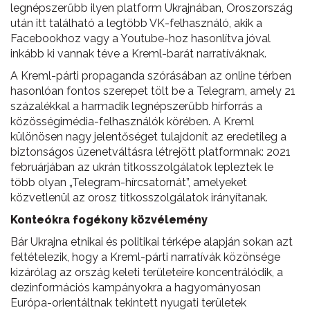
legnépszerűbb ilyen platform Ukrajnában, Oroszország
után itt található a legtöbb VK-felhasználó, akik a
Facebookhoz vagy a Youtube-hoz hasonlítva jóval
inkább ki vannak téve a Kreml-barát narratíváknak.
A Kreml-párti propaganda szórásában az online térben
hasonlóan fontos szerepet tölt be a Telegram, amely 21
százalékkal a harmadik legnépszerűbb hírforrás a
közösségimédia-felhasználók körében. A Kreml
különösen nagy jelentőséget tulajdonít az eredetileg a
biztonságos üzenetváltásra létrejött platformnak: 2021
februárjában az ukrán titkosszolgálatok lepleztek le
több olyan „Telegram-hírcsatornát”, amelyeket
közvetlenül az orosz titkosszolgálatok irányítanak.
Konteókra fogékony közvélemény
Bár Ukrajna etnikai és politikai térképe alapján sokan azt
feltételezik, hogy a Kreml-párti narratívák közönsége
kizárólag az ország keleti területeire koncentrálódik, a
dezinformációs kampányokra a hagyományosan
Európa-orientáltnak tekintett nyugati területek