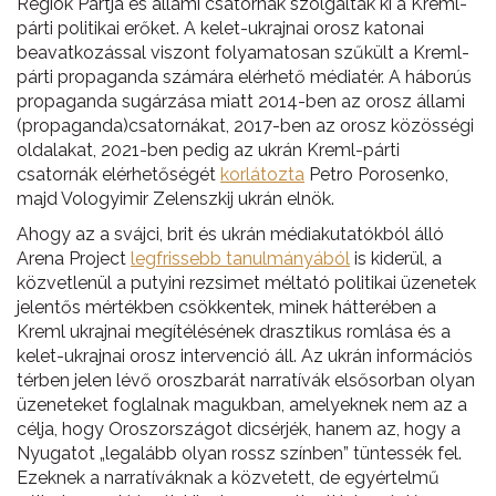
Régiók Pártja és állami csatornák szolgálták ki a Kreml-
párti politikai erőket. A kelet-ukrajnai orosz katonai
beavatkozással viszont folyamatosan szűkült a Kreml-
párti propaganda számára elérhető médiatér. A háborús
propaganda sugárzása miatt 2014-ben az orosz állami
(propaganda)csatornákat, 2017-ben az orosz közösségi
oldalakat, 2021-ben pedig az ukrán Kreml-párti
csatornák elérhetőségét
korlátozta
Petro Porosenko,
majd Vologyimir Zelenszkij ukrán elnök.
Ahogy az a svájci, brit és ukrán médiakutatókból álló
Arena Project
legfrissebb tanulmányából
is kiderül, a
közvetlenül a putyini rezsimet méltató politikai üzenetek
jelentős mértékben csökkentek, minek hátterében a
Kreml ukrajnai megítélésének drasztikus romlása és a
kelet-ukrajnai orosz intervenció áll. Az ukrán információs
térben jelen lévő oroszbarát narratívák elsősorban olyan
üzeneteket foglalnak magukban, amelyeknek nem az a
célja, hogy Oroszországot dicsérjék, hanem az, hogy a
Nyugatot „legalább olyan rossz színben” tüntessék fel.
Ezeknek a narratíváknak a közvetett, de egyértelmű