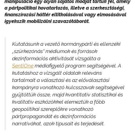
manipuláció egy olyan sajátos módját tártuk fel, amely
a pártpolitikai hovatartozás, illetve a szerkesztőségi,
finanszírozási háttér eltitkolásával vagy elmosásával
igyekszik mobilizálni szavazótáborát.
Kutatásunk a vezető kormánypárti és ellenzéki
„szürkezónás” médiumok és források
dezinformációs aktivitását vizsgálta a
SentiOne
médiafigyelő program segítségével. A
kutatáshoz a vizsgált oldalak releváns
tartalmait a választási és az előválasztási
kampányra vonatkozó kulcsszavak segítségével
gyűjtöttük össze, majd kvantitatív statisztikai és
kvalitatív eszközökkel elemeztük a főbb
geopolitikai szereplőkre vonatkozó
pártpropagandát és dezinformációs
narratívákat, azok típusait és terjedését.