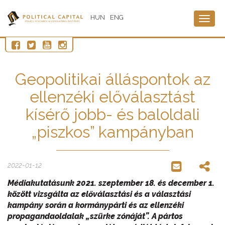
HUN
ENG
Togg
navig
Geopolitikai álláspontok az
ellenzéki előválasztást
kísérő jobb- és baloldali
„piszkos” kampányban
2022-01-12
Médiakutatásunk 2021. szeptember 18. és december 1.
között vizsgálta az előválasztási és a választási
kampány során a kormánypárti és az ellenzéki
propagandaoldalak „szürke zónáját”. A pártos