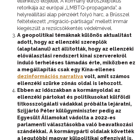
ellenkező előjellel. A kormány euroszkeptikus
retorikája az európai „LMBTQ-propaganda”, a
helyreállítási alap pénzéért folyó harc, a Brüsszel
feltételezett „migráció-pártisága” mellett immár
kiegészült a rezsicsökkentés védelmével.
A
geopolitikai témáknak különös aktualitást
adott, hogy az ellenzéki szereplők
(alaptalanul) azt állították, hogy az ellenzéki
előválasztási rendszert kínai szerverekről
induló terheléses támadás érte, miközben ez
a megállapítás csak egy Kína-ellenes
dezinformációs narratíva
volt, amit számos
ellenzéki szürke zónás oldal is lehozott.
Ebben az időszakban a kormányoldal az
ellenzéki pártokat és politikusokat külföldi
titkosszolgálati vádakkal próbálta lejáratni,
Szijjártó Péter külügyminiszter pedig az
Egyesült Államokat vádolta a 2022-es
parlamenti választásokba való beavatkozási
szándékkal. A kormánypárti oldalak követték
a legutóbbi magyar külpolitikai offenzívát is,