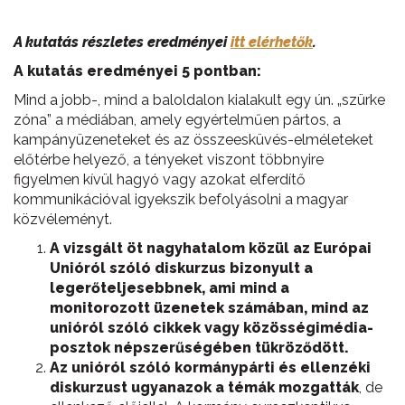
A kutatás részletes eredményei
itt elérhetők
.
A kutatás eredményei 5 pontban:
Mind a jobb-, mind a baloldalon kialakult egy ún. „szürke
zóna” a médiában, amely egyértelműen pártos, a
kampányüzeneteket és az összeesküvés-elméleteket
előtérbe helyező, a tényeket viszont többnyire
figyelmen kívül hagyó vagy azokat elferdítő
kommunikációval igyekszik befolyásolni a magyar
közvéleményt.
A vizsgált öt nagyhatalom közül az Európai
Unióról szóló diskurzus bizonyult a
legerőteljesebbnek, ami mind a
monitorozott üzenetek számában, mind az
unióról szóló cikkek vagy közösségimédia-
posztok népszerűségében tükröződött.
Az unióról szóló kormánypárti és ellenzéki
diskurzust ugyanazok a témák mozgatták
, de