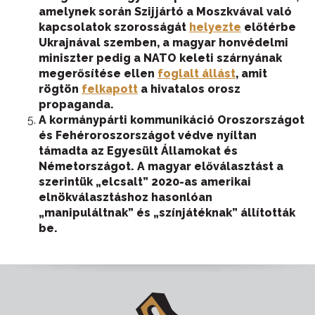
amelynek során Szijjártó a Moszkvával való
kapcsolatok szorosságát
helyezte
előtérbe
Ukrajnával szemben, a magyar honvédelmi
miniszter pedig a NATO keleti szárnyának
megerősítése ellen
foglalt állást
, amit
rögtön
felkapott
a hivatalos orosz
propaganda.
A kormánypárti kommunikáció Oroszországot
és Fehéroroszországot védve nyíltan
támadta az Egyesült Államokat és
Németországot. A magyar előválasztást a
szerintük „elcsalt” 2020-as amerikai
elnökválasztáshoz hasonlóan
„manipuláltnak” és „színjátéknak” állították
be.