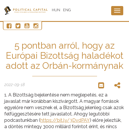
HUN
ENG
Togg
navig
5 pontban arról, hogy az
Európai Bizottság haladékot
adott az Orbán-kormánynak
2022-09-18
1. A Bizottság bejelentése nem meglepetés, ez a
javaslat már korábban kiszivárgott. A magyar források
egyelőre nem vesznek el, a Bizottság jelenleg csak azok
felfüggesztésére tett javaslatot. Ahogy legutóbbi
podcastunkban (
https://bit.ly/3DvdPAY
) előre jeleztük,
a döntés mintegy 3000 milliárd forintot érint, és nincs