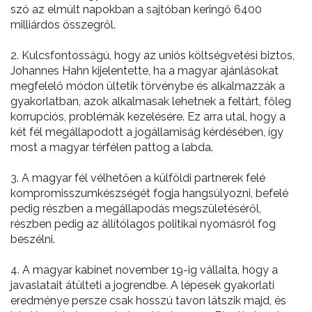
szó az elmúlt napokban a sajtóban keringő 6400
milliárdos összegről.
2. Kulcsfontosságú, hogy az uniós költségvetési biztos,
Johannes Hahn kijelentette, ha a magyar ajánlásokat
megfelelő módon ültetik törvénybe és alkalmazzák a
gyakorlatban, azok alkalmasak lehetnek a feltárt, főleg
korrupciós, problémák kezelésére. Ez arra utal, hogy a
két fél megállapodott a jogállamiság kérdésében, így
most a magyar térfélen pattog a labda.
3. A magyar fél vélhetően a külföldi partnerek felé
kompromisszumkészségét fogja hangsúlyozni, befelé
pedig részben a megállapodás megszületéséről,
részben pedig az állítólagos politikai nyomásról fog
beszélni.
4. A magyar kabinet november 19-ig vállalta, hogy a
javaslatait átülteti a jogrendbe. A lépesek gyakorlati
eredménye persze csak hosszú tavon látszik majd, és