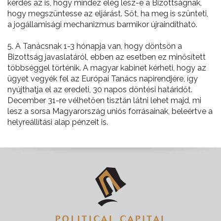
kérdés az is, hogy mindez elég lesz-e a Bizottságnak,
hogy megszüntesse az eljárást. Sőt, ha meg is szünteti,
a jogállamisági mechanizmus barmikor újraindítható.
5. A Tanácsnak 1-3 hónapja van, hogy döntsön a
Bizottság javaslatáról, ebben az esetben ez minősített
többséggel történik. A magyar kabinet kérheti, hogy az
ügyet vegyék fel az Európai Tanács napirendjére, így
nyújthatja el az eredeti, 30 napos döntési határidőt.
December 31-re vélhetően tisztán látni lehet majd, mi
lesz a sorsa Magyarország uniós forrásainak, beleértve a
helyreállítási alap pénzeit is.