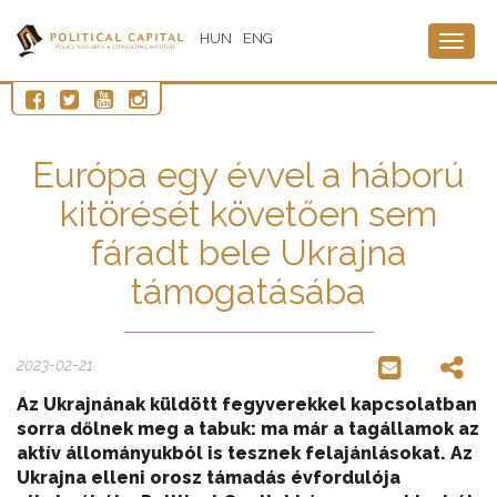
HUN
ENG
Togg
navig
Európa egy évvel a háború
kitörését követően sem
fáradt bele Ukrajna
támogatásába
2023-02-21
Az Ukrajnának küldött fegyverekkel kapcsolatban
sorra dőlnek meg a tabuk: ma már a tagállamok az
aktív állományukból is tesznek felajánlásokat. Az
Ukrajna elleni orosz támadás évfordulója