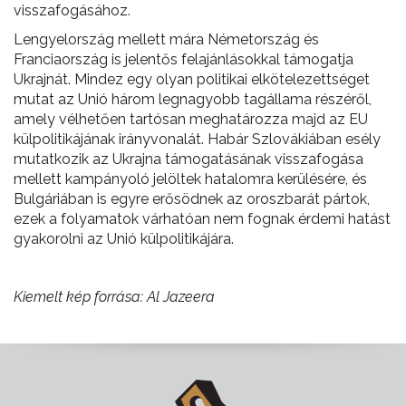
visszafogásához.
Lengyelország mellett mára Németország és
Franciaország is jelentős felajánlásokkal támogatja
Ukrajnát. Mindez egy olyan politikai elkötelezettséget
mutat az Unió három legnagyobb tagállama részéről,
amely vélhetően tartósan meghatározza majd az EU
külpolitikájának irányvonalát. Habár Szlovákiában esély
mutatkozik az Ukrajna támogatásának visszafogása
mellett kampányoló jelöltek hatalomra kerülésére, és
Bulgáriában is egyre erősödnek az oroszbarát pártok,
ezek a folyamatok várhatóan nem fognak érdemi hatást
gyakorolni az Unió külpolitikájára.
Kiemelt kép forrása: Al Jazeera