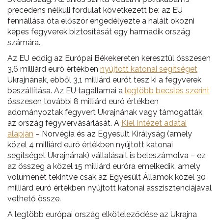
precedens nélküli fordulat következett be: az EU
fennállása óta először engedélyezte a halált okozni
képes fegyverek biztosítását egy harmadik ország
számára.
Az EU eddig az Európai Békekereten keresztül összesen
3,6 milliárd euró értékben
nyújtott katonai segítséget
Ukrajnának, ebből 3,1 milliárd eurót tesz ki a fegyverek
beszállítása. Az EU tagállamai a
legtöbb becslés szerint
összesen további 8 milliárd euró értékben
adományoztak fegyvert Ukrajnának vagy támogatták
az ország fegyvervásárlását. A
Kiel Intézet adatai
alapján
– Norvégia és az Egyesült Királyság (amely
közel 4 milliárd euró értékben nyújtott katonai
segítséget Ukrajnának) vállalásait is beleszámolva – ez
az összeg a közel 15 milliárd euróra emelkedik, amely
volumenét tekintve csak az Egyesült Államok közel 30
milliárd euró értékben nyújtott katonai asszisztenciájával
vethető össze.
A legtöbb európai ország elköteleződése az Ukrajna