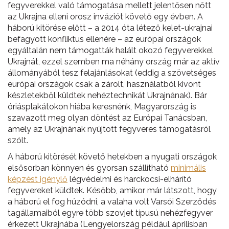
fegyverekkel való támogatása mellett jelentősen nőtt
az Ukrajna elleni orosz inváziót követő egy évben. A
háború kitörése előtt – a 2014 óta létező kelet-ukrajnai
befagyott konfliktus ellenére – az európai országok
egyáltalán nem támogatták halált okozó fegyverekkel
Ukrajnát, ezzel szemben ma néhány ország már az aktív
állományából tesz felajánlásokat (eddig a szövetséges
európai országok csak a zárolt, használatból kivont
készletekből küldtek nehéztechnikát Ukrajnának). Bár
óriásplakátokon hiába keresnénk, Magyarország is
szavazott meg olyan döntést az Európai Tanácsban,
amely az Ukrajnának nyújtott fegyveres támogatásról
szólt.
A háború kitörését követő hetekben a nyugati országok
elsősorban könnyen és gyorsan szállítható
minimális
képzést igénylő
légvédelmi és harckocsi-elhárító
fegyvereket küldtek. Később, amikor már látszott, hogy
a háború el fog húzódni, a valaha volt Varsói Szerződés
tagállamaiból egyre több szovjet típusú nehézfegyver
érkezett Ukrajnába (Lengyelország például áprilisban