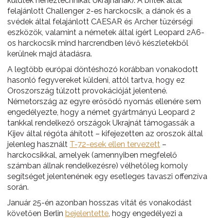
küldtek nehéztechnikát Ukrajnának). A britek által
felajánlott Challenger 2-es harckocsik, a dánok és a
svédek által felajánlott CAESAR és Archer tüzérségi
eszközök, valamint a németek által ígért Leopard 2A6-
os harckocsik mind harcrendben lévő készletekből
kerülnek majd átadásra.
A legtöbb európai döntéshozó korábban vonakodott
hasonló fegyvereket küldeni, attól tartva, hogy ez
Oroszország túlzott provokációját jelentené.
Németország az egyre erősödő nyomás ellenére sem
engedélyezte, hogy a német gyártmányú Leopard 2
tankkal rendelkező országok Ukrajnát támogassák a
Kijev által régóta áhított – kifejezetten az oroszok által
jelenleg használt
T-72-esek ellen tervezett
–
harckocsikkal, amelyek (amennyiben megfelelő
számban állnak rendelkezésre) vélhetőleg komoly
segítséget jelentenének egy esetleges tavaszi offenzíva
során.
Január 25-én azonban hosszas vitát és vonakodást
követően Berlin
bejelentette
, hogy engedélyezi a