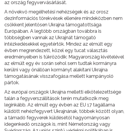
az ország fegyvervásárlását.
A növekvő megélhetési nehézségek és az orosz
dezinformációs törekvések ellenére mindeközben nem
csökkent jelentősen Ukrajna támogatottsága
Európában. A legtöbb országban továbbra is
többségben vannak az Ukrajnát támogató
intézkedésekkel egyetértők. Mindez az elmúlt egy
évben megrendezett, közel egy tucat választás
eredményeiben is tükröződik: Magyarország kivételével
az elmúlt egy év során sehol sem tudtak kormányra
kerülni vagy önállóan kormányt alakítani Ukrajna
támogatásának visszafogása mellett kampányoló
pártok.
Az európai országok Ukrajna melletti elkötelezettsége
talán a fegyverszállítások terén mutatkozik meg
leginkább. Az elmúlt egy évben az EU 17 tagállama
küldött nehézfegyvert Ukrajnának, többek között olyan,
a támadó fegyverek küldésétől hagyományosan
idegenkedő országok is, mint Németország vagy
Svédország. Az uniós szintű védelmi politikában is