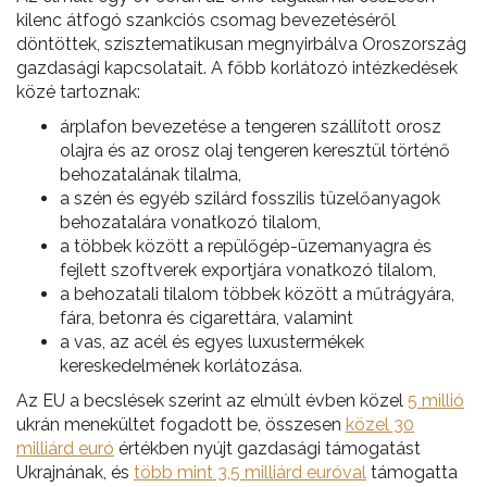
kilenc átfogó szankciós csomag bevezetéséről
döntöttek, szisztematikusan megnyirbálva Oroszország
gazdasági kapcsolatait. A főbb korlátozó intézkedések
közé tartoznak:
árplafon bevezetése a tengeren szállított orosz
olajra és az orosz olaj tengeren keresztül történő
behozatalának tilalma,
a szén és egyéb szilárd fosszilis tüzelőanyagok
behozatalára vonatkozó tilalom,
a többek között a repülőgép-üzemanyagra és
fejlett szoftverek exportjára vonatkozó tilalom,
a behozatali tilalom többek között a műtrágyára,
fára, betonra és cigarettára, valamint
a vas, az acél és egyes luxustermékek
kereskedelmének korlátozása.
Az EU a becslések szerint az elmúlt évben közel
5 millió
ukrán menekültet fogadott be, összesen
közel 30
milliárd euró
értékben nyújt gazdasági támogatást
Ukrajnának, és
több mint 3,5 milliárd euróval
támogatta