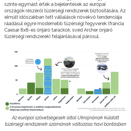
szinte egymást érték a bejelentések az európai
országok részéről tüzérségi rendszerek biztosítására. Az
elmúlt időszakban tett vállalások növekvő tendenciája
ráadásul egyre modernebb tüzérségi fegyverek (francia
Caesar 8x8-es önjáró tarackok, svéd Archer önjáró
tüzérségi rendszerek) felajánlásával párosul.
Az európai szövetségesek által Ukrajnának küldött
tüzérségi rendszerek számának változása havi bontásban