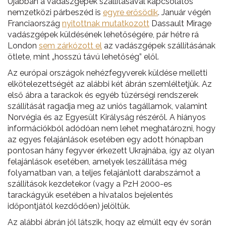
Újabban a vadászgépek szállításával kapcsolatos
nemzetközi párbeszéd is
egyre erősödik
. Január végén
Franciaország
nyitottnak mutatkozott
Dassault Mirage
vadászgépek küldésének lehetőségére, pár hétre rá
London
sem zárkózott el
az vadászgépek szállításának
ötlete, mint „hosszú távú lehetőség” elől.
Az európai országok nehézfegyverek küldése melletti
elkötelezettségét az alábbi két ábrán szemléltetjük. Az
első ábra a tarackok és egyéb tüzérségi rendszerek
szállítását ragadja meg az uniós tagállamok, valamint
Norvégia és az Egyesült Királyság részéről. A hiányos
információkból adódóan nem lehet meghatározni, hogy
az egyes felajánlások esetében egy adott hónapban
pontosan hány fegyver érkezett Ukrajnába, így az olyan
felajánlások esetében, amelyek leszállítása még
folyamatban van, a teljes felajánlott darabszámot a
szállítások kezdetekor (vagy a PzH 2000-es
tarackágyúk esetében a hivatalos bejelentés
időpontjától kezdődően) jelöltük.
Az alábbi ábrán jól látszik, hogy az elmúlt egy év során