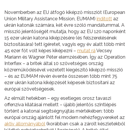
Novemberben az EU átfogó kiképző missziót (European
Union Military Assistance Mission, EUMAM)
indított
az
ukrán katonák számára, két évre szóló mandátummal. A
misszió jelentőségét mutatja, hogy az EU 120 naponként
15 ezer ukrán katona kiképzésére (és felszerelésének
biztosítására) tett ígéretet, vagyis egy év alatt több mint
45 ezer főt volt képes kiképezni –
mutat rá
Vecsey
Mariann és Wagner Péter elemzésében. Így az Operation
Interflex – a britek által 10 szövetséges ország
közreműködésével vezetett kiegészítő kiképző misszió
– és az EUMAM révén évente összesen több mint 75
ezer ukrán katona kiképzését képesek biztosítani az
európai szövetségesek.
Az elmúlt hetekben – egy esetleges orosz tavaszi
offenzíva kilátásai mellett – újabb jelentős szintlépés
történt a katonai segítségnyújtás mértékében: több
európai ország ajánlott fel modern nehézfegyvereket az
aktív állományából
(korábban csak a zárolt készletekből