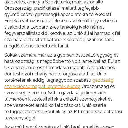
alapvetés, amely a Szovjetunió, majd az önálló
Oroszország „pacifikálása” mellett legfeljebb
gyümölcsöző gazdasági kapcsolatokra törekedett.
Ennek a változásnak a jeleként az elmúlt egy évben a
sisakoktól a Leopárd 2-es tankokig ívelő német
fegyverszállításoktól kezdve, az Unió által harmadik fél
számára biztosított katonai kiképzésig számos tabu
megdőlésének lehettünk tanúi.
Sokak számára már az a gyorsan összeálló egység és
határozottság is megdöbbentő volt, amellyel az EU az
Ukrajna elleni orosz támadásra reagált. A tagállamok
döntéshozói néhány nap leforgása alatt, az Unió
történetének eddigi legnagyobb szabású
gazdasági
szankciócsomagját léptették életbe
Oroszország és
szövetségesei ellen. Sőt, a gazdasági dimenzión
túlmenően kiszélesítették a célzott személyeket és
szervezeteket érintő korlátozásokat, Unió szerte
felfüggesztették a Sputnik és az RT műsorszolgáltatási
tevékenységét.
Az elmúlt egy év során az Unió tagállamai összesen