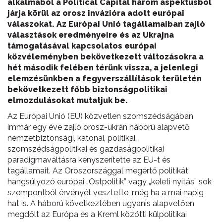
alkalmából a Political Capital három aspektusból
járja körül az orosz invázióra adott európai
válaszokat. Az Európai Unió tagállamaiban zajló
választások eredményeire és az Ukrajna
támogatásával kapcsolatos európai
közvéleményben bekövetkezett változásokra a
hét második felében térünk vissza, a jelenlegi
elemzésünkben a fegyverszállítások területén
bekövetkezett főbb biztonságpolitikai
elmozdulásokat mutatjuk be.
Az Európai Unió (EU) közvetlen szomszédságában
immár egy éve zajló orosz-ukrán háború alapvető
nemzetbiztonsági, katonai, politikai,
szomszédságpolitikai és gazdaságpolitikai
paradigmaváltásra kényszerítette az EU-t és
tagállamait. Az Oroszországgal megértő politikát
hangsúlyozó európai „Ostpolitik” vagy „keleti nyitás” sok
szempontból érvényét vesztette, még ha a mai napig
hat is. A háború következtében ugyanis alapvetően
megdőlt az Európa és a Kreml közötti külpolitikai