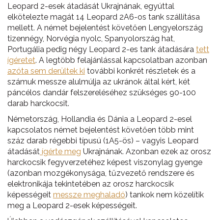
Leopard 2-esek átadását Ukrajnának, egyúttal
elkötelezte magát 14 Leopard 2A6-os tank szállítása
mellett. A német bejelentést követően Lengyelország
tizennégy, Norvégia nyolc, Spanyolország hat,
Portugália pedig négy Leopard 2-es tank átadására
tett
ígéretet
. A legtöbb felajánlással kapcsolatban azonban
azóta sem derültek ki
további konkrét részletek és a
számuk messze alulmúlja az ukránok által kért, két
páncélos dandár felszereléséhez szükséges 90-100
darab harckocsit.
Németország, Hollandia és Dánia a Leopard 2-esel
kapcsolatos német bejelentést követően több mint
száz darab régebbi típusú (1A5-ös) – vagyis Leopard
átadását
ígérte meg
Ukrajnának. Azonban ezek az orosz
harckocsik fegyverzetéhez képest viszonylag gyenge
(azonban mozgékonysága, tűzvezető rendszere és
elektronikája tekintetében az orosz harckocsik
képességeit
messze meghaladó
) tankok nem közelítik
meg a Leopard 2-esek képességeit.