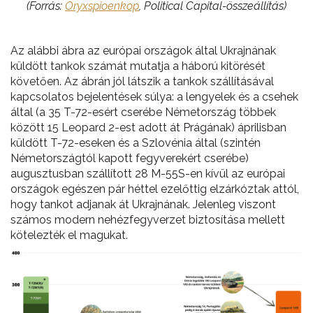
(Forrás:
Oryxspioenkop
,
Political Capital-összeállítás)
Az alábbi ábra az európai országok által Ukrajnának
küldött tankok számát mutatja a háború kitörését
követően. Az ábrán jól látszik a tankok szállításával
kapcsolatos bejelentések súlya: a lengyelek és a csehek
által (a 35 T-72-esért cserébe Németország többek
között 15 Leopard 2-est adott át Prágának) áprilisban
küldött T-72-eseken és a Szlovénia által (szintén
Németországtól kapott fegyverekért cserébe)
augusztusban szállított 28 M-55S-en kívül az európai
országok egészen pár héttel ezelőttig elzárkóztak attól,
hogy tankot adjanak át Ukrajnának. Jelenleg viszont
számos modern nehézfegyverzet biztosítása mellett
kötelezték el magukat.