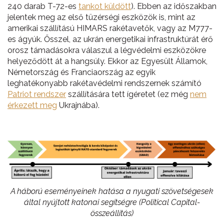
240 darab T-72-es
tankot küldött
). Ebben az időszakban
jelentek meg az első tüzérségi eszközök is, mint az
amerikai szállítású HIMARS rakétavetők, vagy az M777-
es ágyúk. Ősszel, az ukrán energetikai infrastruktúrát érő
orosz támadásokra válaszul a légvédelmi eszközökre
helyeződött át a hangsúly. Ekkor az Egyesült Államok,
Németország és Franciaország az egyik
leghatékonyabb rakétavédelmi rendszernek számító
Patriot rendszer
szállítására tett ígéretet (ez még
nem
érkezett meg
Ukrajnába).
A háború eseményeinek hatása a nyugati szövetségesek
által nyújtott katonai segítségre (Political Capital-
összeállítás)