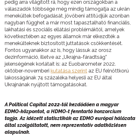
pedig arra világított rá, hogy ezen országokban a
válaszadók többsége még mindig támogatja az ukrán
menekültek befogadását, jövőbeni attitűdjük azonban
nagyban függhet a már most tapasztalható financiális,
lakhatási és szociális ellátási problémáktól, amelyek
következtében az egyes államok már elkezdték a
menekülteknek biztosított juttatások csökkentését.
Fontos ugyanakkor az is, hogy lássuk az orosz
dezinformáció, illetve az „Ukrajna-fáradtság”
jelenségének korlátait is: az Euobarometer 2022.
október-novemberi
kutatása szerint
az EU felnőttkorú
lakosságának 74 százaléka helyesli az EU által
Ukrajnának nyújtott támogatásokat.
A Political Capital 2022-től kezdődően a magyar
EDMO-központot, a HDMO-t fenntartó konzorcium
tagja. Az idézett statisztikák az EDMO európai hálózata
által szolgáltatott, nem reprezentatív adatközlésen
alapulnak.