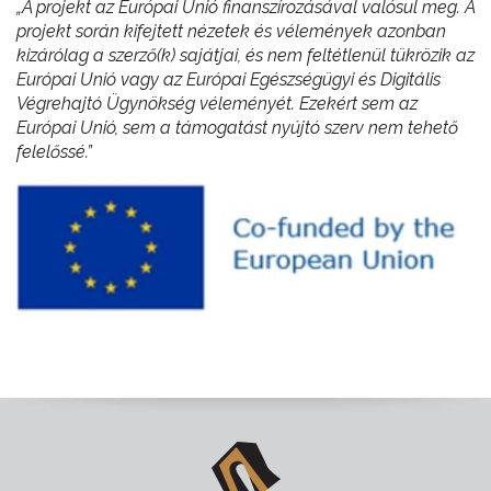
„A projekt az Európai Unió finanszírozásával valósul meg. A
projekt során kifejtett nézetek és vélemények azonban
kizárólag a szerző(k) sajátjai, és nem feltétlenül tükrözik az
Európai Unió vagy az Európai Egészségügyi és Digitális
Végrehajtó Ügynökség véleményét. Ezekért sem az
Európai Unió, sem a támogatást nyújtó szerv nem tehető
felelőssé.”