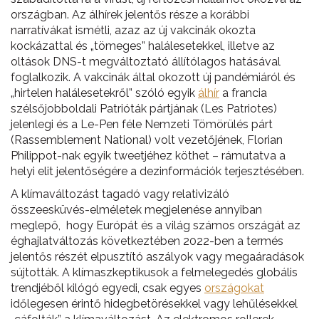
országban. Az álhírek jelentős része a korábbi
narratívákat ismétli, azaz az új vakcinák okozta
kockázattal és „tömeges” halálesetekkel, illetve az
oltások DNS-t megváltoztató állítólagos hatásával
foglalkozik. A vakcinák által okozott új pandémiáról és
„hirtelen halálesetekről” szóló egyik
álhír
a francia
szélsőjobboldali Patrióták pártjának (Les Patriotes)
jelenlegi és a Le-Pen féle Nemzeti Tömörülés párt
(Rassemblement National) volt vezetőjének, Florian
Philippot-nak egyik tweetjéhez köthet – rámutatva a
helyi elit jelentőségére a dezinformációk terjesztésében.
A klímaváltozást tagadó vagy relativizáló
összeesküvés-elméletek megjelenése annyiban
meglepő, hogy Európát és a világ számos országát az
éghajlatváltozás következtében 2022-ben a termés
jelentős részét elpusztító aszályok vagy megaáradások
sújtották. A klímaszkeptikusok a felmelegedés globális
trendjéből kilógó egyedi, csak egyes
országokat
időlegesen érintő hidegbetörésekkel vagy lehűlésekkel