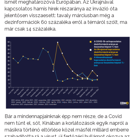
ismét meghatározóvá Európában. Az Ukrajnával
kapcsolatos hamis hírek részaránya az invázió óta
jelentősen visszaesett: tavaly márciusban még a
dezinformációk 60 százaléka erről a témáról szólt, ma
már csak 14 százaléka.
Bár a mindennapjainknak épp nem része, de a Covid
nem tűnt el, sőt, Kínában a korlátozások egyik napról a
másikra történő eltörlése közel másfél milliárd emberre
szabadította rá a vírust, új fertőzési hullámot okozva az