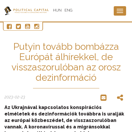
HUN
ENG
Togg
navig
Putyin tovább bombázza
Európát álhírekkel, de
visszaszorulóban az orosz
dezinformáció
2023-02-23
Az Ukrajnával
kapcsolatos konspirációs
elméletek és dezinformációk továbbra is uralják
az európai közbeszédet, de visszaszorulóban
vannak. A koronavírussal és a migránsokkal