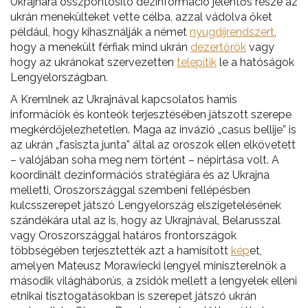
Ukrajnára összpontosító dezinformáció jelentős része az
ukrán menekülteket vette célba, azzal vádolva őket
például, hogy kihasználják a német
nyugdíjrendszert
,
hogy a menekült férfiak mind ukrán
dezertőrök
vagy
hogy az ukránokat szervezetten
telepítik
le a hatóságok
Lengyelországban.
A Kremlnek az Ukrajnával kapcsolatos hamis
információk és konteók terjesztésében játszott szerepe
megkérdőjelezhetetlen. Maga az invázió „casus bellije” is
az ukrán „fasiszta junta” által az oroszok ellen elkövetett
– valójában soha meg nem történt – népirtása volt. A
koordinált dezinformációs stratégiára és az Ukrajna
melletti, Oroszországgal szembeni fellépésben
kulcsszerepet játszó Lengyelország elszigetelésének
szándékára utal az is, hogy az Ukrajnával, Belarusszal
vagy Oroszországgal határos frontországok
többségében terjesztették azt a hamisított
kép
et,
amelyen Mateusz Morawiecki lengyel miniszterelnök a
második világháborús, a zsidók mellett a lengyelek elleni
etnikai tisztogatásokban is szerepet játszó ukrán