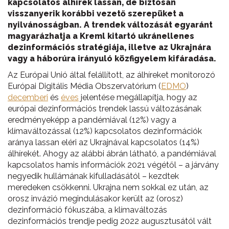
kapcsolatos álhírek lassan, de biztosan
visszanyerik korábbi vezető szerepüket a
nyilvánosságban. A trendek változását egyaránt
magyarázhatja a Kreml kitartó ukránellenes
dezinformációs stratégiája, illetve az Ukrajnára
vagy a háborúra irányuló közfigyelem kifáradása.
Az Európai Unió által felállított, az álhíreket monitorozó
Európai Digitális Média Obszervatórium (
EDMO
)
decemberi
és
éves
jelentése megállapítja, hogy az
európai dezinformációs trendek lassú változásának
eredményeképp a pandémiával (12%) vagy a
klímaváltozással (12%) kapcsolatos dezinformációk
aránya lassan eléri az Ukrajnával kapcsolatos (14%)
álhírekét. Ahogy az alábbi ábrán látható, a pandémiával
kapcsolatos hamis információk 2021 végétől – a járvány
negyedik hullámának kifulladásától – kezdtek
meredeken csökkenni. Ukrajna nem sokkal ez után, az
orosz invázió megindulásakor került az (orosz)
dezinformáció fókuszába, a klímaváltozás
dezinformációs trendje pedig 2022 augusztusától vált