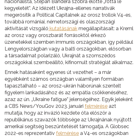
nacionalista, Stepan Bandera szobra előtte „rótta le
kegyeletét”. Az idézett Ukrajna-ellenes narratívák
megerősítik a Political Capitalnek az orosz trollok V4-es,
továbbá romániai, németországi és olaszországi
aktivitását vizsgáló
kutatásának
megállapításait: a Kreml
az orosz vagy oroszbarát forrásoktól érkező
üzenetekkel szemben immunis országokban, így például
Lengyelországban vagy a balti országokban, elősorban
a társadalmat polarizáló, Ukrajnát a szomszédos
országokkal szembeállító, kifinomult stratégiát alkalmaz.
Ennek hatásaként egyenes út vezethet – a már
egyébként számos országban valamilyen formában
tapasztalható – az orosz-ukrán háborúnak szentelt
figyelem lankadásához és az empátia csökkenéséhez,
azaz az ún. „Ukraine fatigue” jelenségéhez. Egyik jeleként
a CBS News/YouGov 2023. januári
felmérése
azt
mutatja, hogy az invázió kezdete óta először a
republikánus szavazók többsége az Ukrajnának nyújtott
amerikai segítség beszüntetését támogatja. A Globsec
2022-es reprezentatív
felmérése
a V4-es országokban