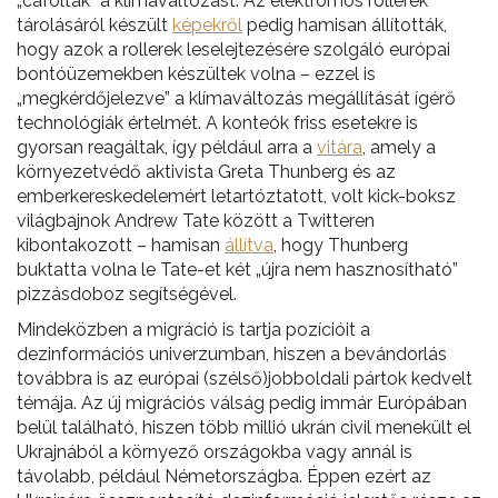
„cáfolták” a klímaváltozást. Az elektromos rollerek
tárolásáról készült
képekről
pedig hamisan állították,
hogy azok a rollerek leselejtezésére szolgáló európai
bontóüzemekben készültek volna – ezzel is
„megkérdőjelezve” a klímaváltozás megállítását ígérő
technológiák értelmét. A konteók friss esetekre is
gyorsan reagáltak, így például arra a
vitára
, amely a
környezetvédő aktivista Greta Thunberg és az
emberkereskedelemért letartóztatott, volt kick-boksz
világbajnok Andrew Tate között a Twitteren
kibontakozott – hamisan
állítva
, hogy Thunberg
buktatta volna le Tate-et két „újra nem hasznosítható”
pizzásdoboz segítségével.
Mindeközben a migráció is tartja pozícióit a
dezinformációs univerzumban, hiszen a bevándorlás
továbbra is az európai (szélső)jobboldali pártok kedvelt
témája. Az új migrációs válság pedig immár Európában
belül található, hiszen több millió ukrán civil menekült el
Ukrajnából a környező országokba vagy annál is
távolabb, például Németországba. Éppen ezért az