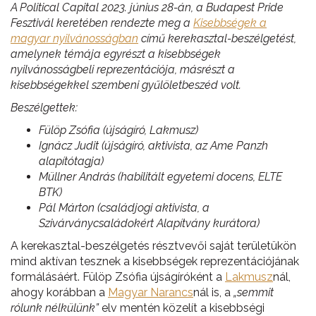
A Political Capital 2023. június 28-án, a Budapest Pride
Fesztivál keretében rendezte meg a
Kisebbségek a
magyar nyilvánosságban
című kerekasztal-beszélgetést,
amelynek témája egyrészt a kisebbségek
nyilvánosságbeli reprezentációja, másrészt a
kisebbségekkel szembeni gyűlöletbeszéd volt.
Beszélgettek:
Fülöp Zsófia (újságíró, Lakmusz)
Ignácz Judit (újságíró, aktivista, az Ame Panzh
alapítótagja)
Müllner András (habilitált egyetemi docens, ELTE
BTK)
Pál Márton (családjogi aktivista, a
Szivárványcsaládokért Alapítvány kurátora)
A kerekasztal-beszélgetés résztvevői saját területükön
mind aktívan tesznek a kisebbségek reprezentációjának
formálásáért. Fülöp Zsófia újságíróként a
Lakmusz
nál,
ahogy korábban a
Magyar Narancs
nál is, a
„semmit
rólunk nélkülünk”
elv mentén közelít a kisebbségi