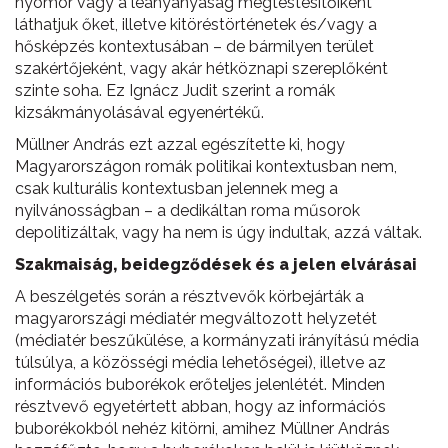
nyomor vagy a leányanyaság megtestesítőiként
láthatjuk őket, illetve kitöréstörténetek és/vagy a
hősképzés kontextusában – de bármilyen terület
szakértőjeként, vagy akár hétköznapi szereplőként
szinte soha. Ez Ignácz Judit szerint a romák
kizsákmányolásával egyenértékű.
Müllner András ezt azzal egészítette ki, hogy
Magyarországon romák politikai kontextusban nem,
csak kulturális kontextusban jelennek meg a
nyilvánosságban – a dedikáltan roma műsorok
depolitizáltak, vagy ha nem is úgy indultak, azzá váltak.
Szakmaiság, beidegződések és a jelen elvárásai
A beszélgetés során a résztvevők körbejárták a
magyarországi médiatér megváltozott helyzetét
(médiatér beszűkülése, a kormányzati irányítású média
túlsúlya, a közösségi média lehetőségei), illetve az
információs buborékok erőteljes jelenlétét. Minden
résztvevő egyetértett abban, hogy az információs
buborékokból nehéz kitörni, amihez Müllner András