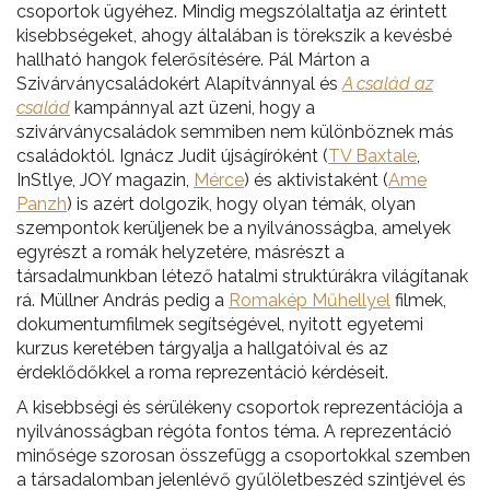
csoportok ügyéhez. Mindig megszólaltatja az érintett
kisebbségeket, ahogy általában is törekszik a kevésbé
hallható hangok felerősítésére. Pál Márton a
Szivárványcsaládokért Alapítvánnyal és
A család az
család
kampánnyal azt üzeni, hogy a
szivárványcsaládok semmiben nem különböznek más
családoktól. Ignácz Judit újságíróként (
TV Baxtale
,
InStlye, JOY magazin,
Mérce
) és aktivistaként (
Ame
Panzh
) is azért dolgozik, hogy olyan témák, olyan
szempontok kerüljenek be a nyilvánosságba, amelyek
egyrészt a romák helyzetére, másrészt a
társadalmunkban létező hatalmi struktúrákra világítanak
rá. Müllner András pedig a
Romakép Műhellyel
filmek,
dokumentumfilmek segítségével, nyitott egyetemi
kurzus keretében tárgyalja a hallgatóival és az
érdeklődőkkel a roma reprezentáció kérdéseit.
A kisebbségi és sérülékeny csoportok reprezentációja a
nyilvánosságban régóta fontos téma. A reprezentáció
minősége szorosan összefügg a csoportokkal szemben
a társadalomban jelenlévő gyűlöletbeszéd szintjével és