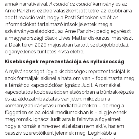
annak narratíváival.
A család az család
kampány és az
Ame Panzh is ezekre válaszként jött létre: az előbbi arra
adott reakció volt, hogy a Pesti Srácokon valótlan
információkat tartalmazó írások jelentek meg a
szivárványcsaládokról, az Ame Panzh-t pedig egyrészt
a magyarországi Black Lives Matter diskurzus, másrészt
a Deák téren 2020 májusában tartott szélsőjobboldali,
cigányellenes tüntetés hívta életre.
Kisebbségek reprezentációja és nyilvánosság
A nyilvánosságot, így a kisebbségek reprezentációját is
azok formálják, akiknél a hatalom van – fogalmazta meg
a témához kapcsolódóan Ignácz Judit. A romákkal
kapcsolatos közbeszédben elsősorban a bűnbakképzés
és az áldozathibáztatás van jelen, miközben a
kormányzati irányítású médiafelületeken – de még a
független és baloldali médiumokban is – alig jelennek
meg romák. Ignácz Judit arra is felhívta a figyelmet,
hogy a romák a híreknek általában nem aktív, hanem
passzív szereplőiként jelennek meg. Leginkább a