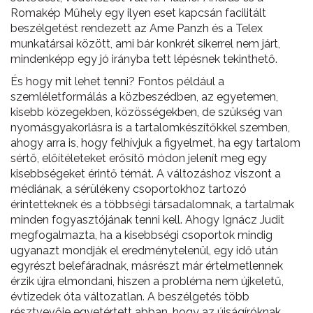
Romakép Műhely egy ilyen eset kapcsán facilitált
beszélgetést rendezett az Ame Panzh és a Telex
munkatársai között, ami bár konkrét sikerrel nem járt,
mindenképp egy jó irányba tett lépésnek tekinthető.
És hogy mit lehet tenni? Fontos például a
szemléletformálás a közbeszédben, az egyetemen,
kisebb közegekben, közösségekben, de szükség van
nyomásgyakorlásra is a tartalomkészítőkkel szemben,
ahogy arra is, hogy felhívjuk a figyelmet, ha egy tartalom
sértő, előítéleteket erősítő módon jelenít meg egy
kisebbségeket érintő témát. A változáshoz viszont a
médiának, a sérülékeny csoportokhoz tartozó
érintetteknek és a többségi társadalomnak, a tartalmak
minden fogyasztójának tenni kell. Ahogy Ignácz Judit
megfogalmazta, ha a kisebbségi csoportok mindig
ugyanazt mondják el eredménytelenül, egy idő után
egyrészt belefáradnak, másrészt már értelmetlennek
érzik újra elmondani, hiszen a probléma nem újkeletű,
évtizedek óta változatlan. A beszélgetés több
résztvevője egyetértett abban, hogy az újságíróknak,