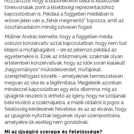
hozzáfűzte, hogy a buborékokon belül is kiütköznek
törésvonalak, pont a kisebbségi reprezentációhoz
kapcsolódóan is. Például a független médiában is
erősen jelen van a „fehér megmentő” toposza, amit az
össztársadalom mindig szívesen fogad.
Müllner András kiemelte, hogy a független média
sokszor konzervatív azzal kapcsolatban, hogy nem tud
kilépni a műfajiságából – de ez jellemző például az
egyetemekre is. Ezek az intézmények, szakmák olyan
értelemben konzervatívak, hogy az idők során kialakult
„hagyományos” működésrendet, műfajokat,
szerepfelfogást követik – amelyeknek természetesen
megvan az oka és a legitimitása. Megjelenik azonban
mindezzel kapcsolatban egy erős dilemma: míg az
újságírók részéről is érthető az igény, hogy ne szóljanak
bele kívülről a szakmájukba, a másik oldalról is jogos a
felelősség kérdésének felvetése, és az az elvárás, hogy
az újságírók nyitottak legyenek olyan szempontokra,
amelyekre ők esetleg nem gondolnak.
Mi az újságíró szerepe és felelőssége?