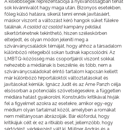
A kisebbségek reprezentációja a nyilvánosságban tehát
sok kívánnivalót hagy maga után. Bizonyos esetekben,
főleg külső hatásra, sikerül tenni ennek javításáért,
máskor viszont a változást kérő hangok süket fülekre
találnak.
A család az család
kampány például
sikertörténetnek tekinthető, hiszen széleskörben
elterjedt, és olyan módon jeleníti meg a
szivárványcsaládok témáját, hogy ahhoz a társadalom
különböző rétegeiből sokan tudnak kapcsolódni. Az
LMBTQ-közösség más csoportjairól viszont sokkal
nehezebb a médiának is beszélnie, és több, nem a
szivárványcsaládokat érintő tartalom kapcsán kellett
már különböző hírportáloktól változtatásokat és
javításokat kérniük. Ignácz Judit és az Ame Panzh célja
elsősorban a potenciális szövetségesekre, a független
médiára hatást gyakorolni. Konstruktív kritikával hívják
fel a figyelmet azokra az esetekre, amikor egy-egy
médium olyan tartalmat közöl, amelyben a romákat
nem méltányosan ábrázolják. Bár előfordul, hogy
kritikájuk célt ér, ez a ritkább eset, jellemzőbb, hogy
sértődést, védekezést vált ki. Müllner András és a