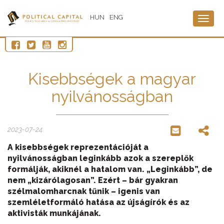
HUN
ENG
Togg
navig
Kisebbségek a magyar
nyilvánosságban
2023-07-24
A kisebbségek reprezentációját a
nyilvánosságban leginkább azok a szereplők
formálják, akiknél a hatalom van. „Leginkább”, de
nem „kizárólagosan”. Ezért – bár gyakran
szélmalomharcnak tűnik – igenis van
szemléletformáló hatása az újságírók és az
aktivisták munkájának.