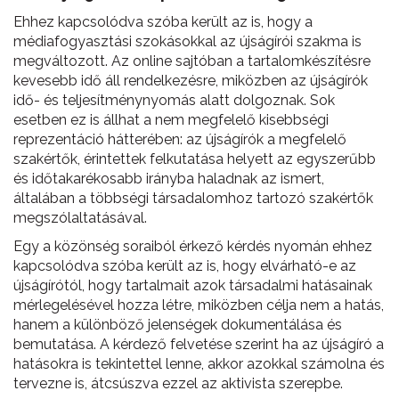
Ehhez kapcsolódva szóba került az is, hogy a
médiafogyasztási szokásokkal az újságírói szakma is
megváltozott. Az online sajtóban a tartalomkészítésre
kevesebb idő áll rendelkezésre, miközben az újságírók
idő- és teljesítménynyomás alatt dolgoznak. Sok
esetben ez is állhat a nem megfelelő kisebbségi
reprezentáció hátterében: az újságírók a megfelelő
szakértők, érintettek felkutatása helyett az egyszerűbb
és időtakarékosabb irányba haladnak az ismert,
általában a többségi társadalomhoz tartozó szakértők
megszólaltatásával.
Egy a közönség soraiból érkező kérdés nyomán ehhez
kapcsolódva szóba került az is, hogy elvárható-e az
újságírótól, hogy tartalmait azok társadalmi hatásainak
mérlegelésével hozza létre, miközben célja nem a hatás,
hanem a különböző jelenségek dokumentálása és
bemutatása. A kérdező felvetése szerint ha az újságíró a
hatásokra is tekintettel lenne, akkor azokkal számolna és
tervezne is, átcsúszva ezzel az aktivista szerepbe.