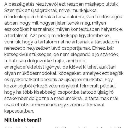
A beszélgetés résztvevői ezt részben másképp látták.
Szerintük az újságíróknak, mivel munkájukkal
mindenképpen hatnak a társadalomra, van felelősségük
abban, hogy mit hogyan jelenítenek meg, milyen
eszközöket használnak, milyen kontextusban helyezik el
a tartalmat. Azt pedig mindenképp figyelembe kell
venniük, hogy a tartalommal ne ártsanak a társadalom
nehezebb helyzetben lévő csoportjainak. Ehhez, bár
kétségkívül szükséges, de nem elegendő a jó szándék,
tudatosan dolgozni kell rajta, ami több
energiabefektetést igényel, de idővel ki lehet alakítani
olyan működésmódokat, közegeket, amelyek ezt segítik
és gyakorlatként beépítik az újságírói munkába. Egy
közönségből érkező véleményként felmerült például,
hogy ha több kisebbségi csoportba tartozó újságíró,
szakember dolgozna a médiumoknál, a tartalmak már
csak ettől is átmennének egy szűrőn a témával
kapcsolatban.
Mit lehet tenni?