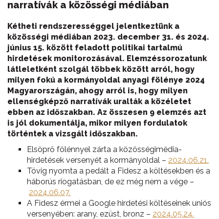
narratívák a közösségi médiában
Kétheti rendszerességgel jelentkeztünk a
közösségi médiában 2023. december 31. és 2024.
június 15. között feladott politikai tartalmú
hirdetések monitorozásával.
Elemzéssorozatunk
látleletként szolgál többek között arról, hogy
milyen fokú a kormányoldal anyagi fölénye 2024
Magyarországán, ahogy arról is, hogy milyen
ellenségképző narratívák uralták a közéletet
ebben az időszakban. Az összesen 9 elemzés azt
is jól dokumentálja, mikor milyen fordulatok
történtek a vizsgált időszakban.
Elsöprő fölénnyel zárta a közösségimédia-
hirdetések versenyét a kormányoldal –
2024.06.21.
Tövig nyomta a pedált a Fidesz a költésekben és a
háborús riogatásban, de ez még nem a vége –
2024.06.07.
A Fidesz érmei a Google hirdetési költéseinek uniós
versenyében: arany, ezüst, bronz –
2024.05.24.