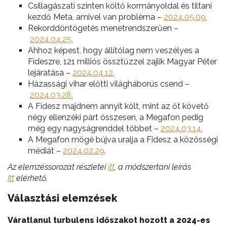
Csillagászati szinten költő kormányoldal és tiltani
kezdő Meta, amivel van probléma –
2024.05.09.
Rekorddöntögetés menetrendszerűen –
2024.04.25.
Ahhoz képest, hogy állítólag nem veszélyes a
Fideszre, 121 milliós össztűzzel zajlik Magyar Péter
lejáratása –
2024.04.12.
Házassági vihar előtti világháborús csend –
2024.03.28.
A Fidesz majdnem annyit költ, mint az őt követő
négy ellenzéki párt összesen, a Megafon pedig
még egy nagyságrenddel többet –
2024.03.14.
A Megafon mögé bújva uralja a Fidesz a közösségi
médiát –
2024.02.29
.
Az elemzéssorozat részletei
itt
, a módszertani leírás
itt
elérhető.
Választási elemzések
Váratlanul turbulens időszakot hozott a 2024-es