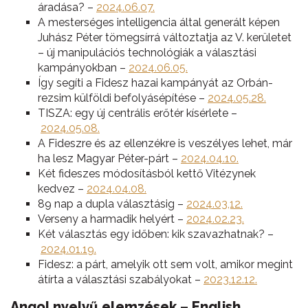
áradása? –
2024.06.07.
A mesterséges intelligencia által generált képen
Juhász Péter tömegsírrá változtatja az V. kerületet
– új manipulációs technológiák a választási
kampányokban –
2024.06.05.
Így segíti a Fidesz hazai kampányát az Orbán-
rezsim külföldi befolyásépítése –
2024.05.28.
TISZA: egy új centrális erőtér kísérlete –
2024.05.08.
A Fideszre és az ellenzékre is veszélyes lehet, már
ha lesz Magyar Péter-párt –
2024.04.10.
Két fideszes módosításból kettő Vitézynek
kedvez –
2024.04.08.
89 nap a dupla választásig –
2024.03,12.
Verseny a harmadik helyért –
2024.02.23.
Két választás egy időben: kik szavazhatnak? –
2024.01.19.
Fidesz: a párt, amelyik ott sem volt, amikor megint
átírta a választási szabályokat –
2023.12.12.
Angol nyelvű elemzések – English