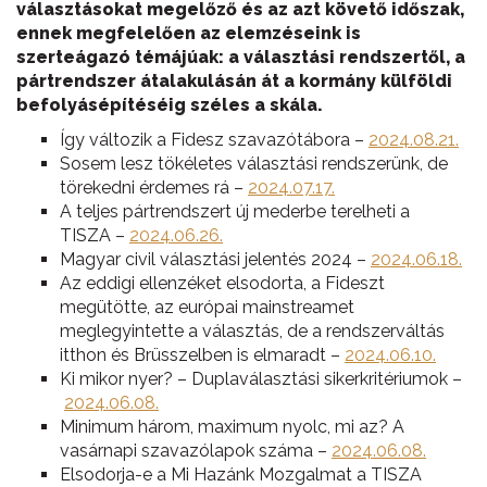
választásokat megelőző és az azt követő időszak,
ennek megfelelően az elemzéseink is
szerteágazó témájúak: a választási rendszertől, a
pártrendszer átalakulásán át a kormány külföldi
befolyásépítéséig széles a skála.
Így változik a Fidesz szavazótábora –
2024.08.21.
Sosem lesz tökéletes választási rendszerünk, de
törekedni érdemes rá –
2024.07.17.
A teljes pártrendszert új mederbe terelheti a
TISZA –
2024.06.26.
Magyar civil választási jelentés 2024 –
2024.06.18.
Az eddigi ellenzéket elsodorta, a Fideszt
megütötte, az európai mainstreamet
meglegyintette a választás, de a rendszerváltás
itthon és Brüsszelben is elmaradt –
2024.06.10.
Ki mikor nyer? – Duplaválasztási sikerkritériumok –
2024.06.08.
Minimum három, maximum nyolc, mi az? A
vasárnapi szavazólapok száma –
2024.06.08.
Elsodorja-e a Mi Hazánk Mozgalmat a TISZA