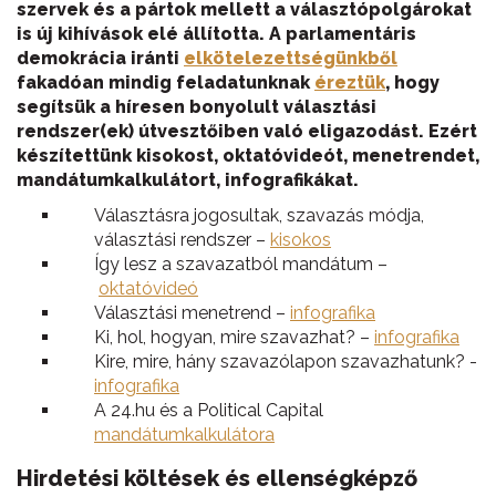
szervek és a pártok mellett a választópolgárokat
is új kihívások elé állította. A parlamentáris
demokrácia iránti
elkötelezettségünkből
fakadóan mindig feladatunknak
éreztük
, hogy
segítsük a híresen bonyolult választási
rendszer(ek) útvesztőiben való eligazodást. Ezért
készítettünk kisokost, oktatóvideót, menetrendet,
mandátumkalkulátort, infografikákat.
Választásra jogosultak, szavazás módja,
választási rendszer –
kisokos
Így lesz a szavazatból mandátum –
oktatóvideó
Választási menetrend –
infografika
Ki, hol, hogyan, mire szavazhat? –
infografika
Kire, mire, hány szavazólapon szavazhatunk? -
infografika
A 24.hu és a Political Capital
mandátumkalkulátora
Hirdetési költések és ellenségképző