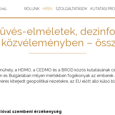
RÓLUNK
HÍREK
SZOLGÁLTATÁSOK
KUTATÁSI PR
ENG
üvés-elméletek, dezinfo
a közvéleményben – össz
űhely, a HDMO, a CEDMO és a BROD közös kutatásának célj
 és Bulgáriában milyen mértékben fogékonyak az emberek 
rés kiterjedt geopolitikai nézetekre, az EU előtt álló külső bi
ióval szembeni érzékenység