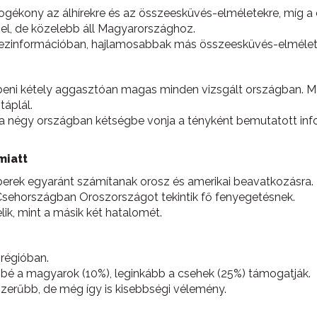
ékony az álhírekre és az összeesküvés-elméletekre, míg a c
el, de közelebb áll Magyarországhoz.
y dezinformációban, hajlamosabbak más összeesküvés-elmélete
beni kétely aggasztóan magas minden vizsgált országban. Ma
áplál.
 négy országban kétségbe vonja a tényként bemutatott info
miatt
rek egyaránt számítanak orosz és amerikai beavatkozásra.
Csehországban Oroszországot tekintik fő fenyegetésnek.
ik, mint a másik két hatalomét.
 régióban.
bé a magyarok (10%), leginkább a csehek (25%) támogatják.
erűbb, de még így is kisebbségi vélemény.