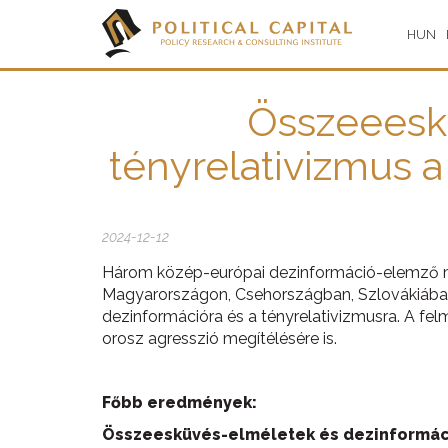
HUN
Összeeesk
tényrelativizmus 
2024-12-12
Három közép-európai dezinformáció-elemző m
Magyarországon, Csehországban, Szlovákiában
dezinformációra és a tényrelativizmusra. A felmé
orosz agresszió megítélésére is.
Főbb eredmények:
Összeesküvés-elméletek és dezinformác