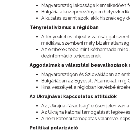
Magyarország lakossága kiemelkedően fog
Bulgária a középmezőnyben helyezkedik 
A kutatás szerint azok, akik hisznek eg
Tényrelativizmus a régióban
A tényekkel és objektív valósággal szem
médiával szembeni mély bizalmatlanság t
Az emberek több mint kétharmada mind a
dezinformáció terjedésének.
Aggodalmak a választási beavatkozások 
Magyarországon és Szlovákiában az embe
Bulgáriában az Egyesült Államokat, míg 
Kína veszélyét a régióban kevésbé érzékel
Az Ukrajnával kapcsolatos attitűdök
Az „Ukrajna-fáradtság” erősen jelen van a
Az Ukrajna katonai támogatását legkevés
A nem katonai támogatás valamivel népsz
Politikai polarizáció