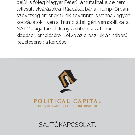
belül is főleg Magyar Péter) rámutathat a be nem
teljesült elvárásokra. Ráadásul bár a Trump-Orbán-
szövetség erősnek tűnik, továbbra is vannak egyéb
kockázatok, ilyen a Trump által ígért vámpolitika, a
NATO-tagállamok kényszerítése a katonai
kiadások emelésére, illetve az orosz-ukrán háború
kezelésének a kérdése.
SAJTÓKAPCSOLAT: