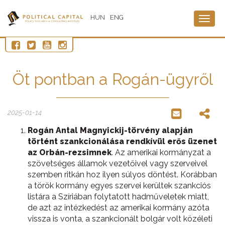
HUN
ENG
Togg
navig
Öt pontban a Rogán-ügyről
2025-01-14
Rogán Antal Magnyickij-törvény alapján
történt szankcionálása rendkívül erős üzenet
az Orbán-rezsimnek
. Az amerikai kormányzat a
szövetséges államok vezetőivel vagy szerveivel
szemben ritkán hoz ilyen súlyos döntést. Korábban
a török kormány egyes szervei kerültek szankciós
listára a Szíriában folytatott hadműveletek miatt,
de azt az intézkedést az amerikai kormány azóta
vissza is vonta, a szankcionált bolgár volt közéleti