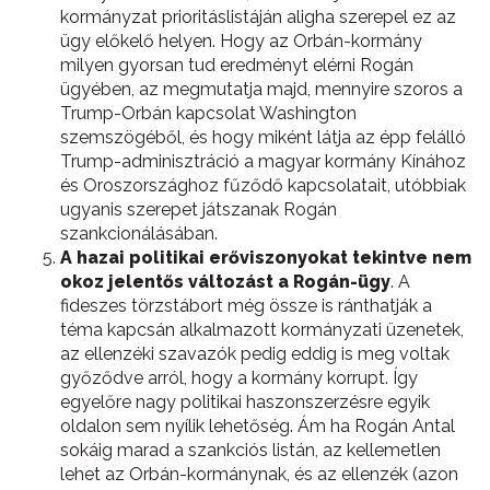
kormányzat prioritáslistáján aligha szerepel ez az
ügy előkelő helyen. Hogy az Orbán-kormány
milyen gyorsan tud eredményt elérni Rogán
ügyében, az megmutatja majd, mennyire szoros a
Trump-Orbán kapcsolat Washington
szemszögéből, és hogy miként látja az épp felálló
Trump-adminisztráció a magyar kormány Kínához
és Oroszországhoz fűződő kapcsolatait, utóbbiak
ugyanis szerepet játszanak Rogán
szankcionálásában.
A hazai politikai erőviszonyokat tekintve nem
okoz jelentős változást a Rogán-ügy
. A
fideszes törzstábort még össze is ránthatják a
téma kapcsán alkalmazott kormányzati üzenetek,
az ellenzéki szavazók pedig eddig is meg voltak
győződve arról, hogy a kormány korrupt. Így
egyelőre nagy politikai haszonszerzésre egyik
oldalon sem nyílik lehetőség. Ám ha Rogán Antal
sokáig marad a szankciós listán, az kellemetlen
lehet az Orbán-kormánynak, és az ellenzék (azon