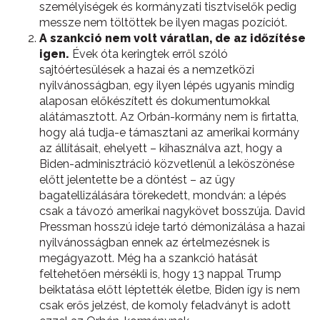
személyiségek és kormányzati tisztviselők pedig
messze nem töltöttek be ilyen magas pozíciót.
A szankció nem volt váratlan, de az időzítése
igen.
Évek óta keringtek erről szóló
sajtóértesülések a hazai és a nemzetközi
nyilvánosságban, egy ilyen lépés ugyanis mindig
alaposan előkészített és dokumentumokkal
alátámasztott. Az Orbán-kormány nem is firtatta,
hogy alá tudja-e támasztani az amerikai kormány
az állításait, ehelyett – kihasználva azt, hogy a
Biden-adminisztráció közvetlenül a leköszönése
előtt jelentette be a döntést – az ügy
bagatellizálására törekedett, mondván: a lépés
csak a távozó amerikai nagykövet bosszúja. David
Pressman hosszú ideje tartó démonizálása a hazai
nyilvánosságban ennek az értelmezésnek is
megágyazott. Még ha a szankció hatását
feltehetően mérsékli is, hogy 13 nappal Trump
beiktatása előtt léptették életbe, Biden így is nem
csak erős jelzést, de komoly feladványt is adott