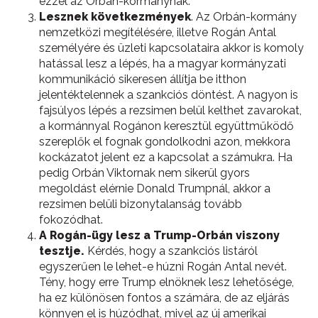
ezzel az Orbán-kormánynak.
Lesznek következmények
. Az Orbán-kormány
nemzetközi megítélésére, illetve Rogán Antal
személyére és üzleti kapcsolataira akkor is komoly
hatással lesz a lépés, ha a magyar kormányzati
kommunikáció sikeresen állítja be itthon
jelentéktelennek a szankciós döntést. A nagyon is
fajsúlyos lépés a rezsimen belül kelthet zavarokat,
a kormánnyal Rogánon keresztül együttműködő
szereplők el fognak gondolkodni azon, mekkora
kockázatot jelent ez a kapcsolat a számukra. Ha
pedig Orbán Viktornak nem sikerül gyors
megoldást elérnie Donald Trumpnál, akkor a
rezsimen belüli bizonytalanság tovább
fokozódhat.
A Rogán-ügy lesz a Trump-Orbán viszony
tesztje.
Kérdés, hogy a szankciós listáról
egyszerűen le lehet-e húzni Rogán Antal nevét.
Tény, hogy erre Trump elnöknek lesz lehetősége,
ha ez különösen fontos a számára, de az eljárás
könnyen el is húzódhat, mivel az új amerikai