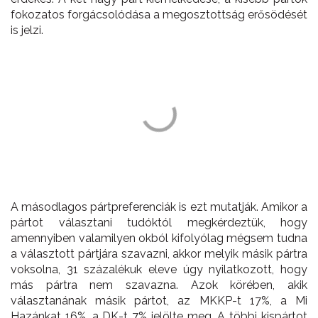
fokozatos forgácsolódása a megosztottság erősödését
is jelzi.
A másodlagos pártpreferenciák is ezt mutatják. Amikor a
pártot választani tudóktól megkérdeztük, hogy
amennyiben valamilyen okból kifolyólag mégsem tudna
a választott pártjára szavazni, akkor melyik másik pártra
voksolna, 31 százalékuk eleve úgy nyilatkozott, hogy
más pártra nem szavazna. Azok körében, akik
választanának másik pártot, az MKKP-t 17%, a Mi
Hazánkat 16%, a DK-t 7% jelölte meg. A többi kispártot