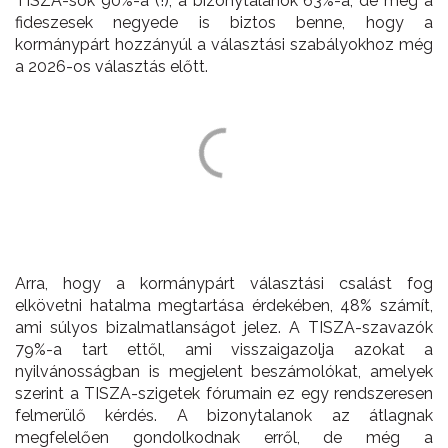
TISZÁ-sok 90%-a (!), a bizonytalanok 63%-a, de még a
fideszesek negyede is biztos benne, hogy a
kormánypárt hozzányúl a választási szabályokhoz még
a 2026-os választás előtt.
Arra, hogy a kormánypárt választási csalást fog
elkövetni hatalma megtartása érdekében, 48% számít,
ami súlyos bizalmatlanságot jelez. A TISZA-szavazók
79%-a tart ettől, ami visszaigazolja azokat a
nyilvánosságban is megjelent beszámolókat, amelyek
szerint a TISZA-szigetek fórumain ez egy rendszeresen
felmerülő kérdés. A bizonytalanok az átlagnak
megfelelően gondolkodnak erről, de még a