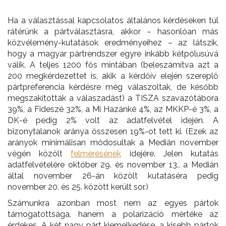
Ha a választással kapcsolatos általános kérdéseken túl
rátérünk a pártválasztásra, akkor – hasonlóan más
közvélemény-kutatások eredményeihez – az látszik,
hogy a magyar pártrendszer egyre inkább kétpólusúvá
válik. A teljes 1200 fős mintában (beleszámítva azt a
200 megkérdezettet is, akik a kérdőív elején szereplő
pártpreferencia kérdésre még válaszoltak, de később
megszakították a válaszadást) a TISZA szavazótábora
39%, a Fideszé 32%, a Mi Hazánké 4%, az MKKP-é 3%, a
DK-é pedig 2% volt az adatfelvétel idején. A
bizonytalanok aránya összesen 19%-ot tett ki.
(
Ezek az
arányok minimálisan módosultak a Medián november
végén közölt
felméréséne
k
idejére
. Jelen kutatás
adatfelvételére október 29. és november 13., a Medián
által november 26-án közölt kutatáséra pedig
november 20. és 25. között került sor.)
Számunkra azonban most nem az egyes pártok
támogatottsága, hanem a polarizáció mértéke az
érdekes. A két nagy párt kiemelkedése, a kisebb pártok