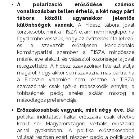
A polarizáció erősödése számos
vonatkozásban tetten érhető, a két nagy párt
tábora között ugyanakkor jelentős
különbségek vannak.
A Fidesz tábora jóval
törzsiesebb, mint a TISZÁ-é, ami nem meglepő, ha
figyelembe vesszük, hogy az évtizedek óta létező,
és a szavazóit erőteljesen kondicionáló
kormánypárttal szemben a TISZA mindössze
másfél éve alakult, és választói közönsége is jóval
rétegzettebb. A Fidesz szavazóinak fele azt állítja
magáról, hogy akkor sem szavazna más pártra, ha
a Fideszre valamiért nem lehetne, a TISZA
szavazóinak csak 19%-a ragaszkodik ennyire, a
többségnek pedig széles skálán mozog a
másodlagos preferenciája.
Erőszakosabbak vagyunk, mint négy éve.
Bár
politikai indíttatású fizikai erőszakra csak elvétve
került sor Magyarországon, verbális erőszakra
annál gyakrabban. A politika erőszakosabbá
válását részben ezért, részben pedig a politikusok