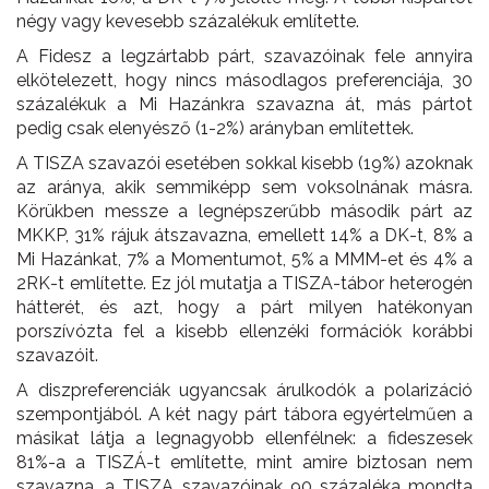
négy vagy kevesebb százalékuk említette.
A Fidesz a legzártabb párt, szavazóinak fele annyira
elkötelezett, hogy nincs másodlagos preferenciája, 30
százalékuk a Mi Hazánkra szavazna át, más pártot
pedig csak elenyésző (1-2%) arányban említettek.
A TISZA szavazói esetében sokkal kisebb (19%) azoknak
az aránya, akik semmiképp sem voksolnának másra.
Körükben messze a legnépszerűbb második párt az
MKKP, 31% rájuk átszavazna, emellett 14% a DK-t, 8% a
Mi Hazánkat, 7% a Momentumot, 5% a MMM-et és 4% a
2RK-t említette. Ez jól mutatja a TISZA-tábor heterogén
hátterét, és azt, hogy a párt milyen hatékonyan
porszívózta fel a kisebb ellenzéki formációk korábbi
szavazóit.
A diszpreferenciák ugyancsak árulkodók a polarizáció
szempontjából. A két nagy párt tábora egyértelműen a
másikat látja a legnagyobb ellenfélnek: a fideszesek
81%-a a TISZÁ-t említette, mint amire biztosan nem
szavazna, a TISZA szavazóinak 90 százaléka mondta