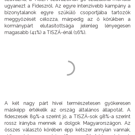
ugyanezt a Fideszről. Az egyre intenzívebb kampány a
bizonytalanok egyre szűkülő csoportjába tartozók
meggyőzését célozza, márpedig az ő körükben a
kormánypárt elutasítottsága jelenleg lényegesen
magasabb (41%) a TISZÁ-énál (16%).
A két nagy párt hívei természetesen gyökeresen
másképp értékelik az ország általános állapotát. A
fideszesek 89%-a szerint jó, a TISZÁ-sok 98%-a szerint
rossz irányba mennek a dolgok Magyarországon. Az
összes választó körében épp kétszer annyian vannak,