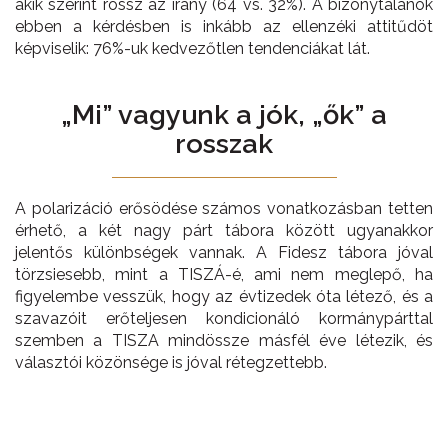
akik szerint rossz az irány (64 vs. 32%). A bizonytalanok
ebben a kérdésben is inkább az ellenzéki attitűdöt
képviselik: 76%-uk kedvezőtlen tendenciákat lát.
„
M
i”
vagyunk
a jók
,
„ők”
a
rosszak
A polarizáció erősödése számos vonatkozásban tetten
érhető, a két nagy párt tábora között ugyanakkor
jelentős különbségek vannak. A Fidesz tábora jóval
törzsiesebb, mint a TISZÁ-é, ami nem meglepő, ha
figyelembe vesszük, hogy az évtizedek óta létező, és a
szavazóit erőteljesen kondicionáló kormánypárttal
szemben a TISZA mindössze másfél éve létezik, és
választói közönsége is jóval rétegzettebb.