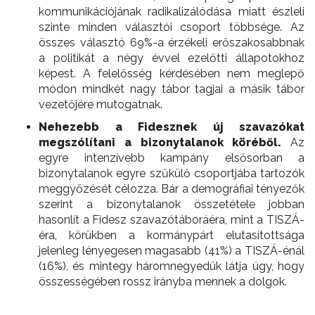
kommunikációjának radikalizálódása miatt észleli
szinte minden választói csoport többsége. Az
összes választó 69%-a érzékeli erőszakosabbnak
a politikát a négy évvel ezelőtti állapotokhoz
képest. A felelősség kérdésében nem meglepő
módon mindkét nagy tábor tagjai a másik tábor
vezetőjére mutogatnak.
Nehezebb a Fidesznek új szavazókat
megszólítani a bizonytalanok köréből.
Az
egyre intenzívebb kampány elsősorban a
bizonytalanok egyre szűkülő csoportjába tartozók
meggyőzését célozza. Bár a demográfiai tényezők
szerint a bizonytalanok összetétele jobban
hasonlít a Fidesz szavazótáboráéra, mint a TISZÁ-
éra, körükben a kormánypárt elutasítottsága
jelenleg lényegesen magasabb (41%) a TISZÁ-énál
(16%), és mintegy háromnegyedük látja úgy, hogy
összességében rossz irányba mennek a dolgok.