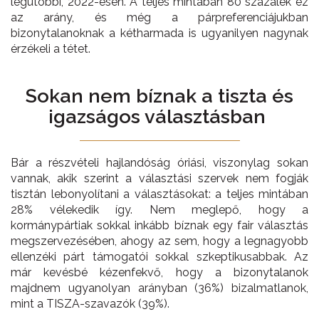
legutóbbi, 2022-esen. A teljes mintában 80 százalék ez
az arány, és még a párpreferenciájukban
bizonytalanoknak a kétharmada is ugyanilyen nagynak
érzékeli a tétet.
Sokan nem bíznak a
tiszta és
igazságos választásban
Bár a részvételi hajlandóság óriási, viszonylag sokan
vannak, akik szerint a választási szervek nem fogják
tisztán lebonyolítani a választásokat: a teljes mintában
28% vélekedik így. Nem meglepő, hogy a
kormánypártiak sokkal inkább bíznak egy fair választás
megszervezésében, ahogy az sem, hogy a legnagyobb
ellenzéki párt támogatói sokkal szkeptikusabbak. Az
már kevésbé kézenfekvő, hogy a bizonytalanok
majdnem ugyanolyan arányban (36%) bizalmatlanok,
mint a TISZA-szavazók (39%).