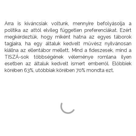
Arra is kíváncsiak voltunk, mennyire befolyásolja a
politika az attól elvileg független preferenciákat. Ezért
megkérdeztük, hogy miként hatna az egyes táborok
tagjaira, ha egy általuk kedvelt művész nyilvánosan
kiállna az ellentábor mellett. Mind a fideszesek, mind a
TISZÁ-sok többségének véleménye romlana ilyen
esetben az általuk kedvelt ismert emberről. Előbbiek
körében 63%, utóbbiak körében 70% mondta ezt.