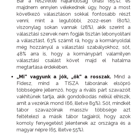
Bár a részvételi hajlandóság óriási (85%), és
majdnem ennyien vélekednek úgy, hogy a most
következő választáson sokkal fontosabb részt
venni, mint a legutóbbi, 2022-esen (80%),
viszonylag sokan vannak (28%), akik szerint a
választási szervek nem fogják tisztán lebonyolítani
a választást. 63% számít rá, hogy a kormányoldal
még hozzányúl a választási szabályokhoz, sőt,
48% arra is, hogy a kormánypárt valamilyen
választási csalást követ majd el hatalma
megtartása érdekében.
„Mi” vagyunk a jók, „ők” a rosszak.
Mind a
Fidesz, mind a TISZA táborának elsöprő
többségére jellemző, hogy a rivális párt szavazóit
vakhitűnek tartja, akik gondolkodás nélkül elhiszik,
amit a vezérük mond (66, illetve 89%). Sőt, mindkét
tábor szavazóinak masszív többsége azt
feltételezi a másik tábor tagjairól, hogy azok
komoly fenyegetést jelentenek az országra és a
magyar népre (65, illetve 55%).