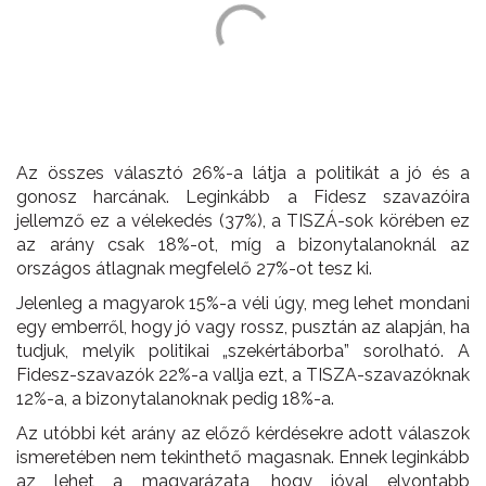
Az összes választó 26%-a látja a politikát a jó és a
gonosz harcának. Leginkább a Fidesz szavazóira
jellemző ez a vélekedés (37%), a TISZÁ-sok körében ez
az arány csak 18%-ot, míg a bizonytalanoknál az
országos átlagnak megfelelő 27%-ot tesz ki.
Jelenleg a magyarok 15%-a véli úgy, meg lehet mondani
egy emberről, hogy jó vagy rossz, pusztán az alapján, ha
tudjuk, melyik politikai „szekértáborba” sorolható. A
Fidesz-szavazók 22%-a vallja ezt, a TISZA-szavazóknak
12%-a, a bizonytalanoknak pedig 18%-a.
Az utóbbi két arány az előző kérdésekre adott válaszok
ismeretében nem tekinthető magasnak. Ennek leginkább
az lehet a magyarázata, hogy jóval elvontabb