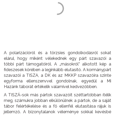
A polarizációról és a törzsies gondolkodásról sokat
elárul, hogy miként vélekednek egy párt szavazói a
többi párt támogatóiról. A „másokról” alkotott kép a
fideszesek körében a leginkább elutasító. A kormánypárt
szavazói a TISZA, a DK és az MKKP szavazóira szinte
egyforma ellenszenvvel gondolnak, egyedül a Mi
Hazánk táborát értékelik valamivel kedvezőbben.
A TISZÁ-sok más pártok szavazóit széttartóbban ítélik
meg, számukra jobban elkülönülnek a pártok, de a saját
tábor felértékelése és a fő ellenfél elutasítása rájuk is
jellemző. A bizonytalanok véleménye sokkal kevésbé