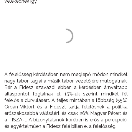
vélekednek így.
A felelősség kérdésében nem meglepő módon mindkét
nagy tábor tagjai a másik tábor vezetőjére mutogatnak.
Bár a Fidesz szavazói ebben a kérdésben árnyaltabb
álláspontot foglalnak el, 15%-uk szerint mindkét fél
felelős a durvulásért. A teljes mintában a többség (55%)
Orbán Viktort és a Fideszt tartja felelősnek a politika
erőszakosabbá válásáért, és csak 26% Magyar Pétert és
a TISZÁ-t. A bizonytalanok körében is erős a percepció,
és egyértelműen a Fidesz felé billen el a felelősség.