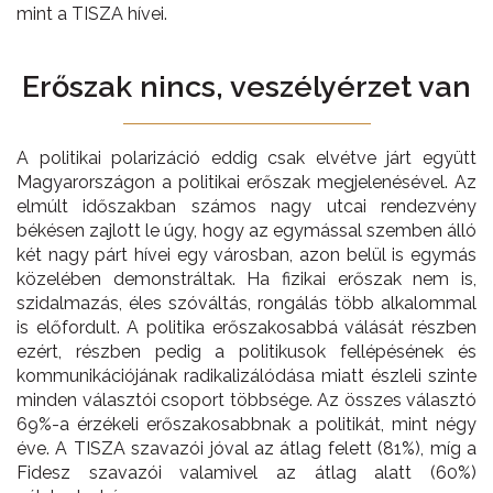
mint a TISZA hívei.
Erőszak nincs, veszélyérz
et van
A politikai polarizáció eddig csak elvétve járt együtt
Magyarországon a politikai erőszak megjelenésével. Az
elmúlt időszakban számos nagy utcai rendezvény
békésen zajlott le úgy, hogy az egymással szemben álló
két nagy párt hívei egy városban, azon belül is egymás
közelében demonstráltak. Ha fizikai erőszak nem is,
szidalmazás, éles szóváltás, rongálás több alkalommal
is előfordult. A politika erőszakosabbá válását részben
ezért, részben pedig a politikusok fellépésének és
kommunikációjának radikalizálódása miatt észleli szinte
minden választói csoport többsége. Az összes választó
69%-a érzékeli erőszakosabbnak a politikát, mint négy
éve. A TISZA szavazói jóval az átlag felett (81%), míg a
Fidesz szavazói valamivel az átlag alatt (60%)