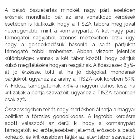
A belső összetartás mindkét nagy párt esetében
erősnek mondható, bár az erre vonatkozó kérdések
esetében is kiütközik, hogy a TISZA tábora még jóval
heterogénebb, mint a kormánypárté. A két nagy párt
támogatói nagyjából azonos mértékeben érzik úgy,
hogy a gondolkodásuk hasonló a saját pártjukat
támogató többi emberhez. Abban viszont jelentős
különbségek vannak a két tábor között, hogy pártjuk
külső megítélésére hogyan reagálnak. A fideszesek 83%-
át jó érzéssel tölti el, ha jó dolgokat mondanak
pártjukról, ugyanez az arány a TISZÁ-sok körében 63%.
A Fidesz támogatóinak 44%-a nagyon dühös lesz, ha
kritizálják a pártja szavazóit, ugyanez a TISZA-táborban
csak 27%.
Összességében tehát nagy mértékben áthatja a magyar
politikát a törzsies gondolkodás. A legtöbb kérdésre
adott válaszból az derül ki, hogy a kormánypárt
támogatóit ez erőteljesebben jellemzi, erősebb a belső
kohézió, és kritikusabban látják az ellentábor szavazóit,