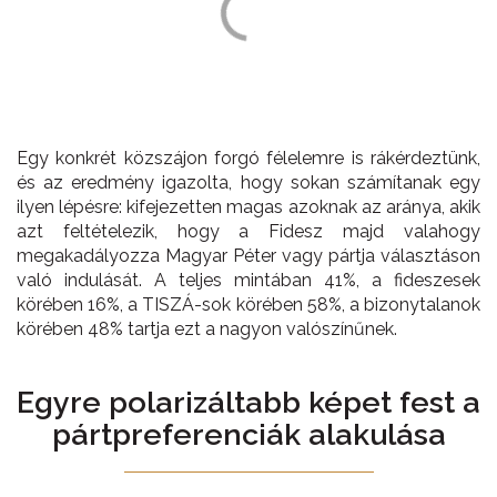
Egy konkrét közszájon forgó félelemre is rákérdeztünk,
és az eredmény igazolta, hogy sokan számítanak egy
ilyen lépésre: kifejezetten magas azoknak az aránya, akik
azt feltételezik, hogy a Fidesz majd valahogy
megakadályozza Magyar Péter vagy pártja választáson
való indulását. A teljes mintában 41%, a fideszesek
körében 16%, a TISZÁ-sok körében 58%, a bizonytalanok
körében 48% tartja ezt a nagyon valószínűnek.
Egyre
polarizáltabb
képet fest a
pártpreferenciák alakulása