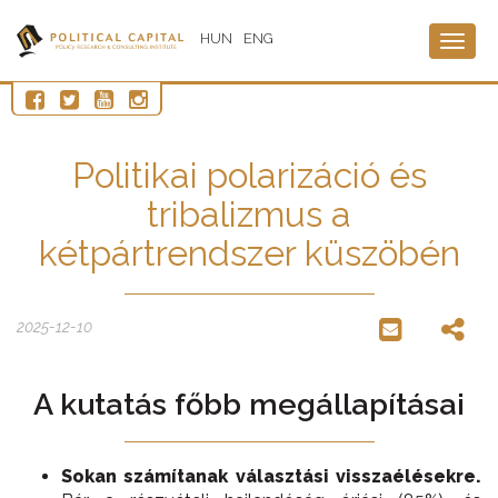
HUN
ENG
Togg
navig
Politikai polarizáció és
tribalizmus a
kétpártrendszer küszöbén
2025-12-10
A kutatás főbb megállapításai
Sokan számítanak választási visszaélésekre.