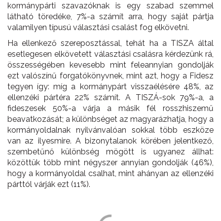
kormánypárti szavazóknak is egy szabad szemmel
látható töredéke, 7%-a számít arra, hogy saját pártja
valamilyen típusú választási csalást fog elkövetni.
Ha ellenkező szereposztással, tehát ha a TISZA által
esetlegesen elkövetett választási csalásra kérdezünk rá,
összességében kevesebb mint feleannyian gondolják
ezt valószínű forgatókönyvnek, mint azt, hogy a Fidesz
tegyen így: míg a kormánypárt visszaélésére 48%, az
ellenzéki pártéra 22% számít. A TISZÁ-sok 79%-a, a
fideszesek 50%-a várja a másik fél rosszhiszemű
beavatkozását; a különbséget az magyarázhatja, hogy a
kormányoldalnak nyilvánvalóan sokkal több eszköze
van az ilyesmire. A bizonytalanok körében jelentkező,
szembetűnő különbség mögött is ugyanez állhat:
közöttük több mint négyszer annyian gondolják (46%),
hogy a kormányoldal csalhat, mint ahányan az ellenzéki
párttól várják ezt (11%).