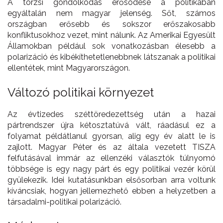
A törzsi gondolkodás erősödése a politikában
egyáltalán nem magyar jelenség. Sőt, számos
országban erősebb és sokszor erőszakosabb
konfliktusokhoz vezet, mint nálunk. Az Amerikai Egyesült
Államokban például sok vonatkozásban élesebb a
polarizáció és kibékíthetetlenebbnek látszanak a politikai
ellentétek, mint Magyarországon.
Változó politikai környezet
Az évtizedes széttöredezettség után a hazai
pártrendszer újra kétosztatúvá vált, ráadásul ez a
folyamat példátlanul gyorsan, alig egy év alatt le is
zajlott. Magyar Péter és az általa vezetett TISZA
felfutásával immár az ellenzéki választók túlnyomó
többsége is egy nagy párt és egy politikai vezér körül
gyülekezik. Idei kutatásunkban elsősorban arra voltunk
kíváncsiak, hogyan jellemezhető ebben a helyzetben a
társadalmi-politikai polarizáció.