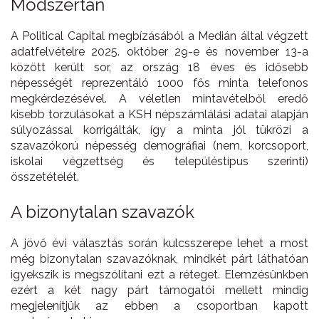
Módszertan
A Political Capital megbízásából a Medián által végzett
adatfelvételre 2025. október 29-e és november 13-a
között került sor, az ország 18 éves és idősebb
népességét reprezentáló 1000 fős minta telefonos
megkérdezésével. A véletlen mintavételből eredő
kisebb torzulásokat a KSH népszámlálási adatai alapján
súlyozással korrigálták, így a minta jól tükrözi a
szavazókorú népesség demográfiai (nem, korcsoport,
iskolai végzettség és településtípus szerinti)
összetételét.
A bizonytalan szavazók
A jövő évi választás során kulcsszerepe lehet a most
még bizonytalan szavazóknak, mindkét párt láthatóan
igyekszik is megszólítani ezt a réteget. Elemzésünkben
ezért a két nagy párt támogatói mellett mindig
megjelenítjük az ebben a csoportban kapott