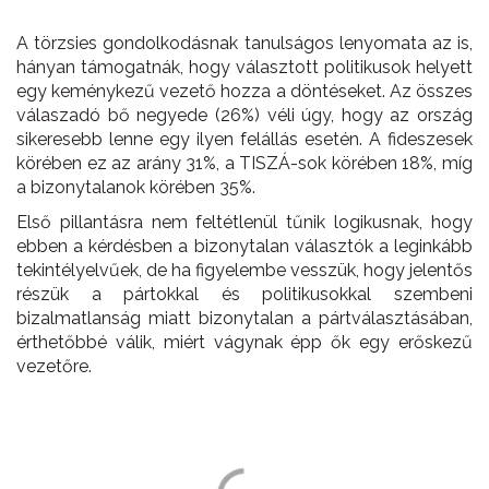
A törzsies gondolkodásnak tanulságos lenyomata az is,
hányan támogatnák, hogy választott politikusok helyett
egy keménykezű vezető hozza a döntéseket. Az összes
válaszadó bő negyede (26%) véli úgy, hogy az ország
sikeresebb lenne egy ilyen felállás esetén. A fideszesek
körében ez az arány 31%, a TISZÁ-sok körében 18%, míg
a bizonytalanok körében 35%.
Első pillantásra nem feltétlenül tűnik logikusnak, hogy
ebben a kérdésben a bizonytalan választók a leginkább
tekintélyelvűek, de ha figyelembe vesszük, hogy jelentős
részük a pártokkal és politikusokkal szembeni
bizalmatlanság miatt bizonytalan a pártválasztásában,
érthetőbbé válik, miért vágynak épp ők egy erőskezű
vezetőre.