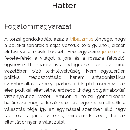
Háttér
Fogalommagyarázat
A törzsi gondolkodás, azaz a
tribalizmus
lényege, hogy
a politikai táborok a saját vezérük köré gyűlnek, élesen
elutasítva a másik törzset. Erre egyszerre
jellemző
a
fekete-fehér, a világot a jóra és a rosszra felosztó,
úgynevezett manicheista világnézet és az erős
vezetőben bízó tekintélyelvűség. Nem egyszerűen
politikai megosztottság, hanem antagonisztikus
szembenállás, amely párbeszéd-képtelenséghez, az
éles politikai ellentétnél erősebb „hideg polgárháborús”
viszonyokhoz vezet. Amikor a törzsi gondolkodás
határozza meg a közérzetet, az egekbe emelkedik a
választás tétje, így az egymással szemben álló nagy
táborok tagjai úgy érzik, mindennek vége, ha az
ellentábor nyeri a választást.