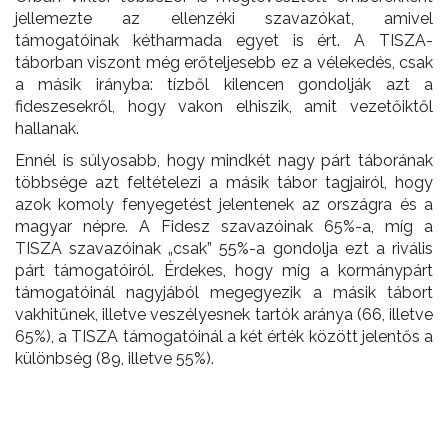
jellemezte az ellenzéki szavazókat, amivel
támogatóinak kétharmada egyet is ért. A TISZA-
táborban viszont még erőteljesebb ez a vélekedés, csak
a másik irányba: tízből kilencen gondolják azt a
fideszesekről, hogy vakon elhiszik, amit vezetőiktől
hallanak.
Ennél is súlyosabb, hogy mindkét nagy párt táborának
többsége azt feltételezi a másik tábor tagjairól, hogy
azok komoly fenyegetést jelentenek az országra és a
magyar népre. A Fidesz szavazóinak 65%-a, míg a
TISZA szavazóinak „csak” 55%-a gondolja ezt a rivális
párt támogatóiról. Érdekes, hogy míg a kormánypárt
támogatóinál nagyjából megegyezik a másik tábort
vakhitűnek, illetve veszélyesnek tartók aránya (66, illetve
65%), a TISZA támogatóinál a két érték között jelentős a
különbség (89, illetve 55%).