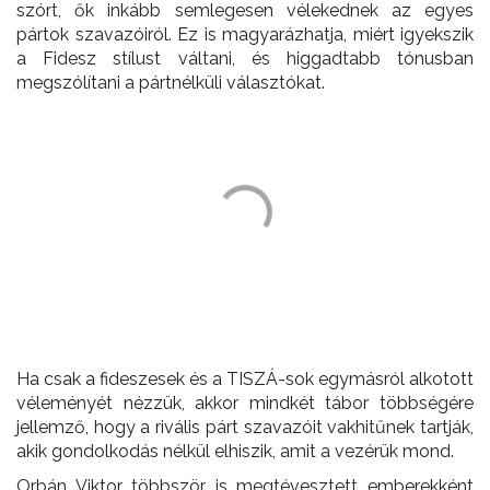
szórt, ők inkább semlegesen vélekednek az egyes
pártok szavazóiról. Ez is magyarázhatja, miért igyekszik
a Fidesz stílust váltani, és higgadtabb tónusban
megszólítani a pártnélküli választókat.
Ha csak a fideszesek és a TISZÁ-sok egymásról alkotott
véleményét nézzük, akkor mindkét tábor többségére
jellemző, hogy a rivális párt szavazóit vakhitűnek tartják,
akik gondolkodás nélkül elhiszik, amit a vezérük mond.
Orbán Viktor többször is megtévesztett emberekként