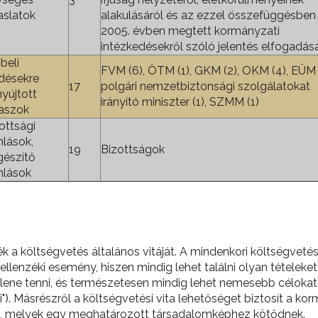
aslatok
alakulásáról és az ezzel összefüggésben
2005. évben megtett kormányzati
intézkedésekről szóló jelentés elfogadás
sbeli
FVM (6), ÖTM (1), GKM (2), OKM (4), EÜM 
désekre
17
polgári nemzetbiztonsági szolgálatokat
yújtott
irányító miniszter (1), SZMM (1)
aszok
ottsági
nlások,
19
Bizottságok
gészítő
nlások
a költségvetés általános vitáját. A mindenkori költségvetési
llenzéki esemény, hiszen mindig lehet találni olyan tételeke
llene tenni, és természetesen mindig lehet nemesebb célokat t
"). Másrészről a költségvetési vita lehetőséget biztosít a kor
t, melyek egy meghatározott társadalomképhez kötődnek.