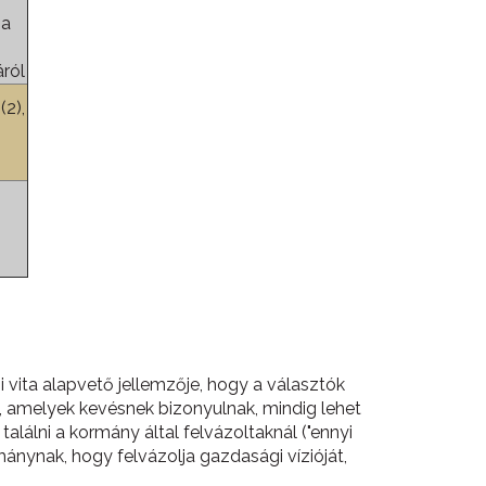
 a
áról
(2),
 vita alapvető jellemzője, hogy a választók
t, amelyek kevésnek bizonyulnak, mindig lehet
alálni a kormány által felvázoltaknál ("ennyi
mánynak, hogy felvázolja gazdasági vízióját,