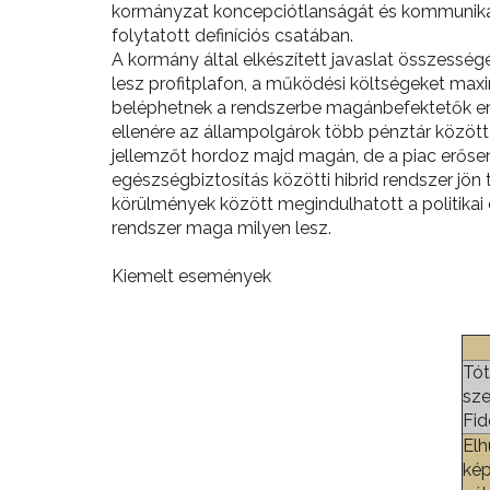
kormányzat koncepciótlanságát és kommunikáci
folytatott definíciós csatában.
A kormány által elkészített javaslat összess
lesz profitplafon, a működési költségeket maxim
beléphetnek a rendszerbe magánbefektetők er
ellenére az állampolgárok több pénztár közöt
jellemzőt hordoz majd magán, de a piac erősen
egészségbiztosítás közötti hibrid rendszer jön 
körülmények között megindulhatott a politikai 
rendszer maga milyen lesz.
Kiemelt események
Tót
sze
Fid
Elh
kép