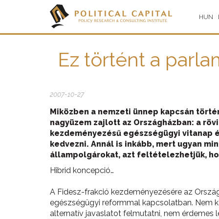
HUN
Ez történt a parla
2007-10-27
Miközben a nemzeti ünnep kapcsán történt
nagyüzem zajlott az Országházban: a rövi
kezdeményezésű egészségügyi vitanap és 
kedvezni. Annál is inkább, mert ugyan mi
állampolgárokat, azt feltételezhetjük, h
Hibrid koncepció…
A Fidesz-frakció kezdeményezésére az Országgy
egészségügyi reformmal kapcsolatban. Nem ker
alternatív javaslatot felmutatni, nem érdemes l