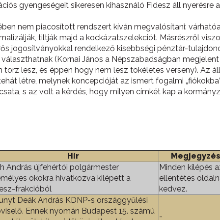
ós gyengeségeit sikeresen kihasználó Fidesz áll nyerésre az
égében nem piacosított rendszert kíván megvalósítani: várh
alizálják, tiltják majd a kockázatszelekciót. Másrészről viszo
ős jogosítványokkal rendelkező kisebbségi pénztár-tulajdo
t választhatnak (Kornai János a Népszabadságban megjelent 
 torz lesz, és éppen hogy nem lesz tökéletes verseny). Az á
tehát létre, melynek koncepcióját az ismert fogalmi „fiókokba
csata, s az volt a kérdés, hogy milyen címkét kap a kormányz
Hír
Megjegyzé
h András újfehértói polgármester
Minden kilépés a
mélyes okokra hivatkozva kilépett a
ellentétes oldal
esz-frakcióból
kedvez.
unyt Deák András KDNP-s országgyűlési
viselő. Ennek nyomán Budapest 15. számú
-