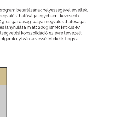
aprogram betartásának helyességével érveltek,
és megvalósíthatósága egyébként kevesebb
2009-es gazdasági pálya megvalósíthatóságát
s lanyhulása miatt 2009 ismét kritikus év
tségvetési konszolidáció ez évre tervezett
olgárok nyilván kevéssé értékelik, hogy a