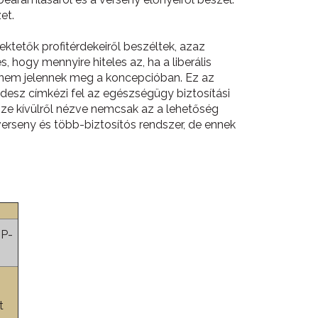
et.
ektetők profitérdekeiről beszéltek, azaz
hogy mennyire hiteles az, ha a liberális
i nem jelennek meg a koncepcióban. Ez az
desz címkézi fel az egészségügy biztosítási
rsze kívülről nézve nemcsak az a lehetőség
erseny és több-biztosítós rendszer, de ennek
ZP-
t