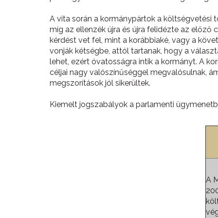
A vita során a kormánypártok a költségvetési 
míg az ellenzék újra és újra felidézte az elő
kérdést vet fel, mint a korábbiaké, vagy a k
vonják kétségbe, attól tartanak, hogy a válasz
lehet, ezért óvatosságra intik a kormányt. A k
céljai nagy valószínűséggel megvalósulnak, ám 
megszorítások jól sikerültek.
Kiemelt jogszabályok a parlamenti ügymenet
A 
200
köl
vég