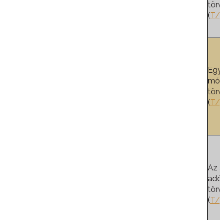
tör
(
T/
Eg
mód
tör
(
T/
Az 
adó
tör
(
T/