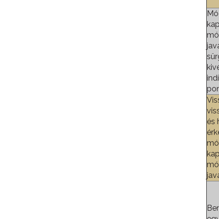
Mód
ka
mó
jav
sür
kiv
ind
pon
Vis
vis
és 
érk
mód
ka
mó
jav
Ben
eg