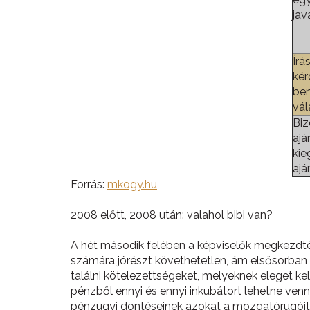
jav
Írá
kér
ben
vál
Biz
ajá
kie
ajá
Forrás:
mkogy.hu
2008 előtt, 2008 után: valahol bibi van?
A hét második felében a képviselők megkezdték 
számára jórészt követhetetlen, ám elsősorban e
találni kötelezettségeket, melyeknek eleget ke
pénzből ennyi és ennyi inkubátort lehetne venni
pénzügyi döntéseinek azokat a mozgatórugói