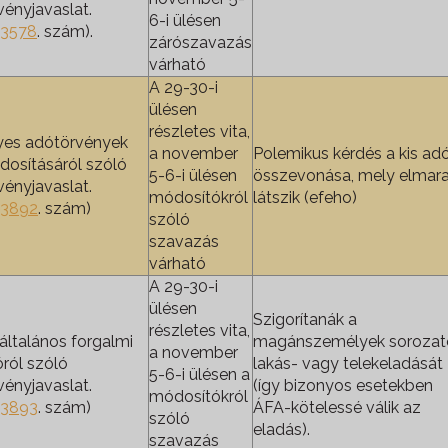
vényjavaslat.
6-i ülésen
3578
. szám).
zárószavazás
várható
A 29-30-i
ülésen
részletes vita,
yes adótörvények
a november
Polemikus kérdés a kis ad
osításáról szóló
5-6-i ülésen
összevonása, mely elmara
vényjavaslat.
módosítókról
látszik (efeho)
3892
. szám)
szóló
szavazás
várható
A 29-30-i
ülésen
Szigorítanák a
részletes vita,
általános forgalmi
magánszemélyek sorozat
a november
ról szóló
lakás- vagy telekeladását
5-6-i ülésen a
vényjavaslat.
(így bizonyos esetekben
módosítókról
3893
. szám)
ÁFA-kötelessé válik az
szóló
eladás).
szavazás