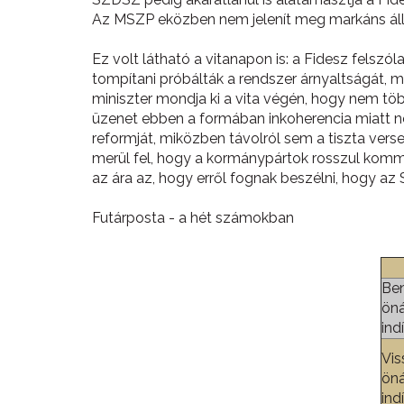
Az MSZP eközben nem jelenít meg markáns állás
Ez volt látható a vitanapon is: a Fidesz felsz
tompítani próbálták a rendszer árnyaltságát, m
miniszter mondja ki a vita végén, hogy nem tö
üzenet ebben a formában inkoherencia miatt ne
reformját, miközben távolról sem a tiszta vers
merül fel, hogy a kormánypártok rosszul kommu
az ára az, hogy erről fognak beszélni, hogy az
Futárposta - a hét számokban
Ben
öná
ind
Vis
öná
ind