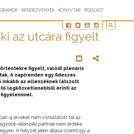
OGRAMOK
RENDEZVÉNYEK
KÖNYVTÁR
PODCAST
i az utcára figyelt
téntekre figyelt, valódi plenáris
tak. A napirenden egy fideszes
 inkább az ellenzéknek látszott
tő legközvetlenebbül érinti az
s figyelemmel.
an új érveket nem vonultatott fel az
nagyobb ellenzéki pártnak nem érdeke
yen. A helyzet jelen állása szerint így a