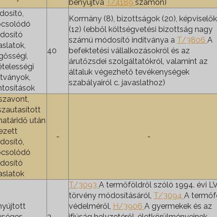
benyújtva
T/4189
számon)
osító,
Kormány (8), bizottságok (20), képviselők
pcsolódó
(12) (ebből költségvetési bizottság nagy
dosító
számú módosító indítványa a
T/3806
A
aslatok,
40
befektetési vállalkozásokról és az
gősségi,
árutőzsdei szolgáltatókról, valamint az
ételességi
általuk végezhető tevékenységek
ítványok,
szabályairól c. javaslathoz)
tosítások
szavont,
szautasított
határidő után
ezett
-
-
osító,
pcsolódó
dosító
aslatok
T/3093
A termőföldről szóló 1994. évi LV
törvény módosításáról,
T/3094
A termőf
yújtott
védelméről,
H/3906
A gyermekek és az
ységes
3
ifjúság helyzetéről, életkörülményeinek