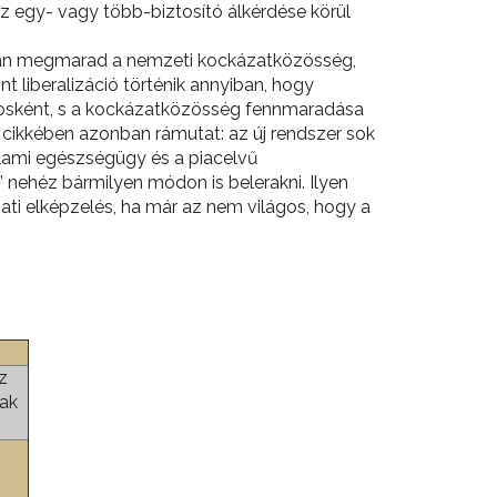
 egy- vagy több-biztosító álkérdése körül
atóan megmarad a nemzeti kockázatközösség,
nt liberalizáció történik annyiban, hogy
nosként, s a kockázatközösség fennmaradása
cikkében azonban rámutat: az új rendszer sok
llami egészségügy és a piacelvű
” nehéz bármilyen módon is belerakni. Ilyen
ati elképzelés, ha már az nem világos, hogy a
s
z
nak