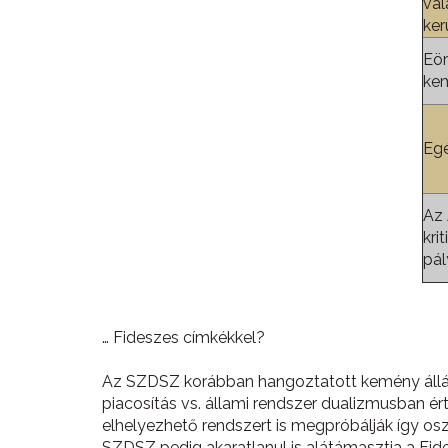
vál
ker
Eör
kem
Egé
Az
kri
pál
… Fideszes címkékkel?
Az SZDSZ korábban hangoztatott kemény álláspon
piacosítás vs. állami rendszer dualizmusban ér
elhelyezhető rendszert is megpróbálják így os
SZDSZ pedig akaratlanul is alátámasztja a Fi