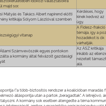
asztókerületében időközi választásokra
ül majd sor.
Kérdéses, hogy
si Mátyás és Takács Albert napirend előtti
kinek kedvez az
ény kritikája Sólyom Lászlóval szemben
ügy.
A Fidesz-frakció
témája, így a poz
szségügyi vitanap
hozadékot is ők
várhatják.
Az ÁSZ kritikája
 Állami Számvevőszék egyes pontokon
inkább az ellenz
tizálta a kormány által felvázolt gazdasági
nézeteit támaszt
yát
alá.
tja ("a több-biztosítós rendszer a koalícióban maradás felté
telmező álláspontja után a pártok „beragadtak”. A létrejövő
ztályozni. A kormány sok esetben átengedte a téma kommunikál
desz értelmezését, amikor a magántőke egészségügybe való be