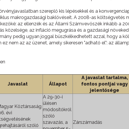
törvényjavaslatban szereplő kis lépésekkel és a konvergenci
ző ciklus makrogazdasági baklövéseit. A 2008-as költségvet
övetkezőké: az ellenzék és az Állami Számvevőszék inkább a 
tás közelsége, az infláció megugrása és a gazdasági növekedé
ormány pedig ugyan joggal büszkélkedhetett azzal, hogy a köl
ez nem az az üzenet, amely sikeresen "adható el": az államp
ben
A javaslat tartalma,
Javaslat
Állapot
fontos pontjai vagy
jelentősége
A 29-30-i
ülésen
Magyar Köztársaság
módosítókról
6. évi
szóló
tségvetésének
szavazás, a
Zárszámadás
rehajtásáról szóló
november 5-