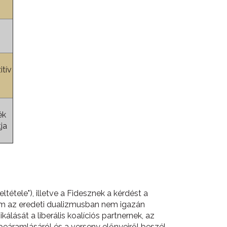
itív
ék
ja
tele"), illetve a Fidesznek a kérdést a
, ám az eredeti dualizmusban nem igazán
ását a liberális koalíciós partnernek, az
áramlásáról és a verseny előnyeiről beszél.