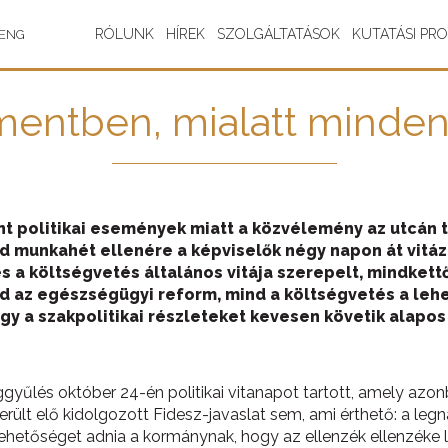
RÓLUNK
HÍREK
SZOLGÁLTATÁSOK
KUTATÁSI PR
ENG
mentben, mialatt mindenk
 politikai események miatt a közvélemény az utcán tör
d munkahét ellenére a képviselők négy napon át vitáz
a költségvetés általános vitája szerepelt, mindkettő
nd az egészségügyi reform, mind a költségvetés a lehe
ogy a szakpolitikai részleteket kevesen követik alapo
űlés október 24-én politikai vitanapot tartott, amely azonb
ült elő kidolgozott Fidesz-javaslat sem, ami érthető: a leg
ehetőséget adnia a kormánynak, hogy az ellenzék ellenzéke leg