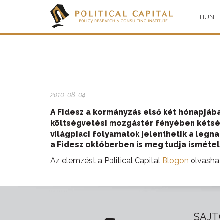
HUN
2010-08-04
A Fidesz a kormányzás első két hónapjába
költségvetési mozgástér fényében kétség
világpiaci folyamatok jelenthetik a leg
a Fidesz októberben is meg tudja ismétel
Az elemzést a Political Capital
Blogon
olvashat
SAJT