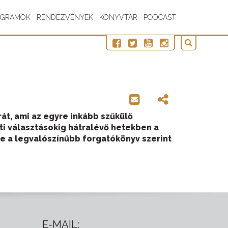
OGRAMOK
RENDEZVÉNYEK
KÖNYVTÁR
PODCAST
át, ami az egyre inkább szűkülő
i választásokig hátralévő hetekben a
e a legvalószínűbb forgatókönyv szerint
E-MAIL: