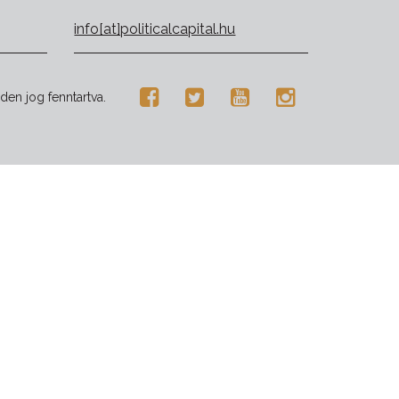
info[at]politicalcapital.hu
den jog fenntartva.