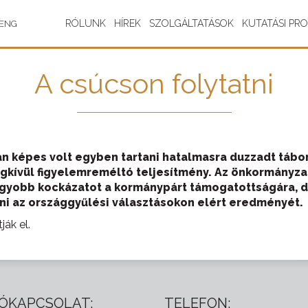
RÓLUNK
HÍREK
SZOLGÁLTATÁSOK
KUTATÁSI PR
ENG
A csúcson folytatni
n képes volt egyben tartani hatalmasra duzzadt tábor
kívül figyelemreméltó teljesítmény. Az önkormányzat
nagyobb kockázatot a kormánypárt támogatottságára, d
ni az országgyűlési választásokon elért eredményét.
ják el.
ÓKAPCSOLAT:
TELEFON: