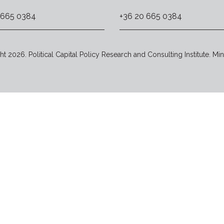
 665 0384
+36 20 665 0384
t 2026. Political Capital Policy Research and Consulting Institute. Min