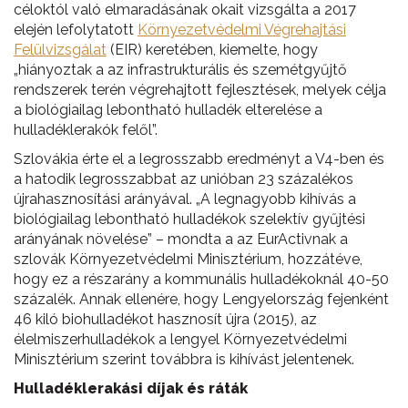
céloktól való elmaradásának okait vizsgálta a 2017
elején lefolytatott
Környezetvédelmi Végrehajtási
Felülvizsgálat
(EIR) keretében, kiemelte, hogy
„hiányoztak a az infrastrukturális és szemétgyűjtő
rendszerek terén végrehajtott fejlesztések, melyek célja
a biológiailag lebontható hulladék elterelése a
hulladéklerakók felől”.
Szlovákia érte el a legrosszabb eredményt a V4-ben és
a hatodik legrosszabbat az unióban 23 százalékos
újrahasznosítási arányával. „A legnagyobb kihívás a
biológiailag lebontható hulladékok szelektív gyűjtési
arányának növelése” – mondta a az EurActivnak a
szlovák Környezetvédelmi Minisztérium, hozzátéve,
hogy ez a részarány a kommunális hulladékoknál 40-50
százalék. Annak ellenére, hogy Lengyelország fejenként
46 kiló biohulladékot hasznosít újra (2015), az
élelmiszerhulladékok a lengyel Környezetvédelmi
Minisztérium szerint továbbra is kihívást jelentenek.
Hulladéklerakási díjak és ráták