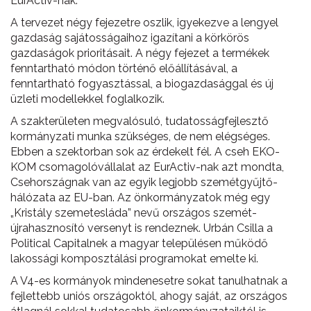
EurActiv-nak.
A tervezet négy fejezetre oszlik, igyekezve a lengyel
gazdaság sajátosságaihoz igazítani a körkörös
gazdaságok prioritásait. A négy fejezet a termékek
fenntartható módon történő előállításával, a
fenntartható fogyasztással, a biogazdasággal és új
üzleti modellekkel foglalkozik.
A szakterületen megvalósuló, tudatosságfejlesztő
kormányzati munka szükséges, de nem elégséges.
Ebben a szektorban sok az érdekelt fél. A cseh EKO-
KOM csomagolóvállalat az EurActiv-nak azt mondta,
Csehországnak van az egyik legjobb szemétgyűjtő-
hálózata az EU-ban. Az önkormányzatok még egy
„Kristály szemetesláda” nevű országos szemét-
újrahasznosító versenyt is rendeznek. Urbán Csilla a
Political Capitalnek a magyar településen működő
lakossági komposztálási programokat emelte ki.
A V4-es kormányok mindenesetre sokat tanulhatnak a
fejlettebb uniós országoktól, ahogy saját, az országos