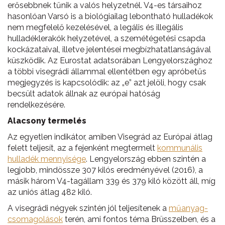
erősebbnek tűnik a valós helyzetnél. V4-es társaihoz
hasonlóan Varsó is a biológiailag lebontható hulladékok
nem megfelelő kezelésével, a legális és illegális
hulladéklerakók helyzetével, a szemétégetési csapda
kockázataival, illetve jelentései megbízhatatlanságával
küszködik. Az Eurostat adatsorában Lengyelországhoz
a többi visegrádi állammal ellentétben egy apróbetűs
megjegyzés is kapcsolódik: az „e” azt jelöli, hogy csak
becsült adatok állnak az európai hatóság
rendelkezésére.
Alacsony termelés
Az egyetlen indikátor, amiben Visegrád az Európai átlag
felett teljesít, az a fejenként megtermelt
kommunális
hulladék mennyisége
. Lengyelország ebben szintén a
legjobb, mindössze 307 kilós eredményével (2016), a
másik három V4-tagállam 339 és 379 kiló között áll, míg
az uniós átlag 482 kiló.
A visegrádi négyek szintén jól teljesítenek a
műanyag-
csomagolások
terén, ami fontos téma Brüsszelben, és a