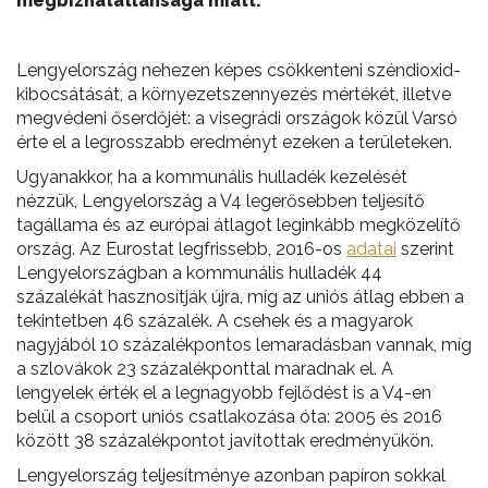
megbízhatatlansága miatt.
Lengyelország nehezen képes csökkenteni széndioxid-
kibocsátását, a környezetszennyezés mértékét, illetve
megvédeni őserdőjét: a visegrádi országok közül Varsó
érte el a legrosszabb eredményt ezeken a területeken.
Ugyanakkor, ha a kommunális hulladék kezelését
nézzük, Lengyelország a V4 legerősebben teljesítő
tagállama és az európai átlagot leginkább megközelítő
ország. Az Eurostat legfrissebb, 2016-os
adatai
szerint
Lengyelországban a kommunális hulladék 44
százalékát hasznosítják újra, míg az uniós átlag ebben a
tekintetben 46 százalék. A csehek és a magyarok
nagyjából 10 százalékpontos lemaradásban vannak, míg
a szlovákok 23 százalékponttal maradnak el. A
lengyelek érték el a legnagyobb fejlődést is a V4-en
belül a csoport uniós csatlakozása óta: 2005 és 2016
között 38 százalékpontot javítottak eredményükön.
Lengyelország teljesítménye azonban papíron sokkal