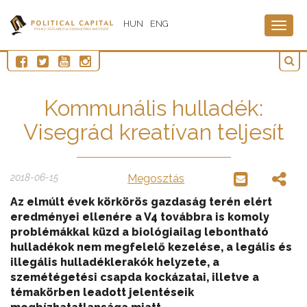
HUN
ENG
Togg
navig
Kommunális hulladék:
Visegrád kreatívan teljesít
2018-06-15
Megosztás
Az elmúlt évek körkörös gazdaság terén elért
eredményei ellenére a V4 továbbra is komoly
problémákkal küzd a biológiailag lebontható
hulladékok nem megfelelő kezelése, a legális és
illegális hulladéklerakók helyzete, a
szemétégetési csapda kockázatai, illetve a
témakörben leadott jelentéseik