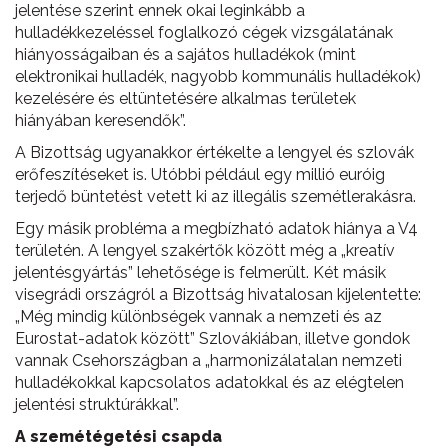
jelentése szerint ennek okai leginkább a
hulladékkezeléssel foglalkozó cégek vizsgálatának
hiányosságaiban és a sajátos hulladékok (mint
elektronikai hulladék, nagyobb kommunális hulladékok)
kezelésére és eltüntetésére alkalmas területek
hiányában keresendők”.
A Bizottság ugyanakkor értékelte a lengyel és szlovák
erőfeszítéseket is. Utóbbi például egy millió euróig
terjedő büntetést vetett ki az illegális szemétlerakásra.
Egy másik probléma a megbízható adatok hiánya a V4
területén. A lengyel szakértők között még a „kreatív
jelentésgyártás” lehetősége is felmerült. Két másik
visegrádi országról a Bizottság hivatalosan kijelentette:
„Még mindig különbségek vannak a nemzeti és az
Eurostat-adatok között” Szlovákiában, illetve gondok
vannak Csehországban a „harmonizálatalan nemzeti
hulladékokkal kapcsolatos adatokkal és az elégtelen
jelentési struktúrákkal”.
A szemétégetési csapda