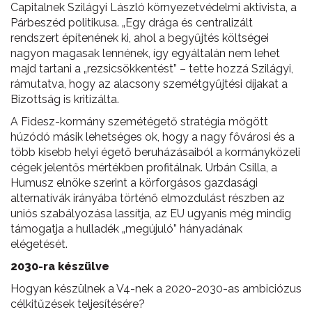
Capitalnek Szilágyi László környezetvédelmi aktivista, a
Párbeszéd politikusa. „Egy drága és centralizált
rendszert építenének ki, ahol a begyűjtés költségei
nagyon magasak lennének, így egyáltalán nem lehet
majd tartani a „rezsicsökkentést” – tette hozzá Szilágyi,
rámutatva, hogy az alacsony szemétgyűjtési díjakat a
Bizottság is kritizálta.
A Fidesz-kormány szemétégető stratégia mögött
húzódó másik lehetséges ok, hogy a nagy fővárosi és a
több kisebb helyi égető beruházásaiból a kormányközeli
cégek jelentős mértékben profitálnak. Urbán Csilla, a
Humusz elnöke szerint a körforgásos gazdasági
alternatívák irányába történő elmozdulást részben az
uniós szabályozása lassítja, az EU ugyanis még mindig
támogatja a hulladék „megújuló” hányadának
elégetését.
2030-ra készülve
Hogyan készülnek a V4-nek a 2020-2030-as ambiciózus
célkitűzések teljesítésére?