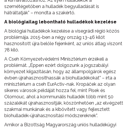
a klímaváltozáshoz. Az ilyen hulladékok a
szemétégetőben a hulladék begyulladását is
hátráltatják” – mondta a szakértő.
A biológiailag lebontható hulladékok kezelése
A biológiai hulladékok kezelése a visegrádi régió közös
problémája. 2015-ben a négy ország 13-46 kilót
hasznosított újra belőle fejenként, az uniós átlag viszont
78 kiló.
A Cseh Környezetvédelmi Minisztérium érzékeli a
problémát. „Éppen ezért dolgozunk a jogszabályi
környezet kiigazításán, hogy az állampolgárok egész
évben újrahasznosíthassák a biohulladékokat” – írta a
minisztérium a cseh EurActiv-nak. Kropáček az olyan
sikeres városok példáját hozza fel, mint Písek és
Olomouc, ahol a kommunális hulladék több mint 50
százalékát újrahasznosítják, köszönhetően „az elvégzett
szakmai munkának és a kibővített vagy fejlesztett
biohulladék-újrahasznosítási módszereknek”.
Amikor a Bizottság Magyarország uniós hulladékügyi