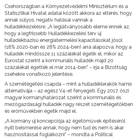
Csehországban a Környezetvédelmi Minisztérium és a
Statisztikai Hivatal adatai között akkora az eltérés, hogy
annak súlyos, negatív hatásai vannak a
hulladékkezelésre. „A leglátványosabb eleme ennek az,
hogy a legfrissebb Hulladékkezelési terv új
hulladékbázisú energiatermelési kapacitásokat jósol
(18% 2020-ban és 28% 2024-ben) arra alapozva, hogy a
hulladék mindössze 11 százalékát égetik el, mikor az
Eurostat szerint a kommunális hulladék majd 20
százalékát égették el már 2014-ben” – írja a Bizottság
csehekre vonatkozó jelentése.
A szemétégetési csapda – mint a hulladéklerakók hamis
alternatívája – az egész V4-et fenyegeti. Egy 2017. őszi
magyar kormányhatározat szerint a kommunális és
mezőgazdasági hulladék nagy részét szemétégetőkben
és erőművekben égetik majd el.
„A kormány új koncepciója az égetőművek építéséről
nyílt beismerése annak, hogy nem tud és nem is akar
hasznosítással foglalkozni” – mondta a Political