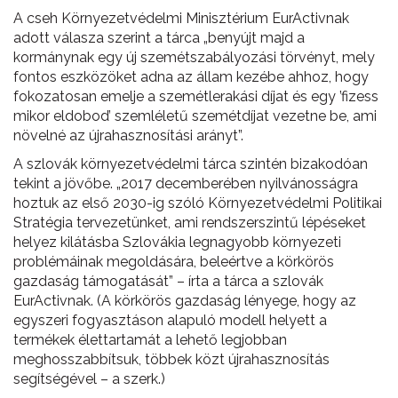
A cseh Környezetvédelmi Minisztérium EurActivnak
adott válasza szerint a tárca „benyújt majd a
kormánynak egy új szemétszabályozási törvényt, mely
fontos eszközöket adna az állam kezébe ahhoz, hogy
fokozatosan emelje a szemétlerakási díjat és egy ’fizess
mikor eldobod’ szemléletű szemétdíjat vezetne be, ami
növelné az újrahasznosítási arányt”.
A szlovák környezetvédelmi tárca szintén bizakodóan
tekint a jövőbe. „2017 decemberében nyilvánosságra
hoztuk az első 2030-ig szóló Környezetvédelmi Politikai
Stratégia tervezetünket, ami rendszerszintű lépéseket
helyez kilátásba Szlovákia legnagyobb környezeti
problémáinak megoldására, beleértve a körkörös
gazdaság támogatását” – írta a tárca a szlovák
EurActivnak. (A körkörös gazdaság lényege, hogy az
egyszeri fogyasztáson alapuló modell helyett a
termékek élettartamát a lehető legjobban
meghosszabbítsuk, többek közt újrahasznosítás
segítségével – a szerk.)