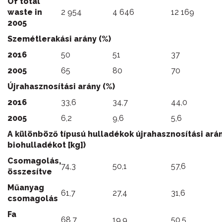
Of total
waste in
2 954
4 646
12 169
2005
Szemétlerakási arány (%)
2016
50
51
37
2005
65
80
70
Újrahasznosítási arány (%)
2016
33,6
34,7
44,0
2005
6,2
9,6
5,6
A különböző típusú hulladékok újrahasznosítási arán
biohulladékot [kg])
Csomagolás,
74,3
50,1
57,6
összesítve
Műanyag
61,7
27,4
31,6
csomagolás
Fa
68,7
19,9
50,5