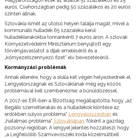
Magyarországon ezek az adatok 51 százalékos és 25
eurós, Csehországban pedig 50 százalékos és 20 eurós
szinten állnak.
Szlovákia ismét az utolsó helyen találja magát, mivel a
kommunális hulladék 65 százaléka kerül
hulladéklerakókba tonnánkénti 7 eurós áron. A szlovák
Környezetvédelmi Minisztérium benyújtott egy
törvényjavaslatot a díjak emeléséről és a
„környezetszennyező fizet” elv bevezetéséről.
Kormányzási problémák
Annak ellenére, hogy a skála két végén helyezkednek el,
Lengyelországnak és Szlovákiának még egy közös
problémával kell szembenéznie: a bűnüldözéssel.
A 2017-es EIR-ben a Bizottság megállapította, hogy „az
illegális szemétlerakás és a hulladékok kiöntése az
erdőkben súlyos probléma”
Lengyelországban
és
„hatalmas probléma”
Szlovákiában
, főként a gazdag
pozsonyi régióban. A lengyel jelentés hozzáteszi, hogy
„a Legfelsőbb Számvevőszéki Iroda közelmúltbeli