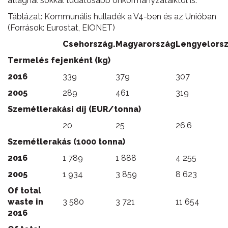
átlagnál sokkal tudatosabb önkormányzataiktól is.
Táblázat: Kommunális hulladék a V4-ben és az Unióban
(Források: Eurostat, EIONET)
Csehország.
Magyarország
Lengyelors
Termelés fejenként (kg)
2016
339
379
307
2005
289
461
319
Szemétlerakási díj (EUR/tonna)
20
25
26,6
Szemétlerakás (1000 tonna)
2016
1 789
1 888
4 255
2005
1 934
3 859
8 623
Of total
waste in
3 580
3 721
11 654
2016