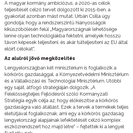
A magyar kormány ambiciózus, a 2020-as célok
teljesítését célzó tervet dolgozott ki 2015-ben, a
gyakorlat azonban mást mutat. Urbán Csilla úgy
gondolja, hogy a rendszerszintű hiányosságok
kiküszöbölésén felül „Magyarországnak lehetősége
lenne olyan technológiákba fektetni, amelyek hosszú
távon képesek teljesíteni, és akár túlteljesíteni az EU által
előírt célokat”.
Az alulról jövő megközelítés
Lengyelországban két minisztérium is foglalkozik a
körkörös gazdasággal, a Környezetvédelmi Minisztérium
és a Vállalkozási és Technológiai Minisztérium. Utóbbi
egy saját, átfogó stratégiáján dolgozik. „A
Felelősségteljes Fejlődésről szóló Kormányzati
Stratégia egyik célja az, hogy előkészítse a körkörös
gazdaságra való átállást. Ezek a tervek a termékek teljes
életútjával foglalkoznak, ami egy a körkörös gazdaság
lengyelországi alapjainak lefektetését célzó komplex
eszközrendszert hoz majd létre” – fejtették ki a lengyel