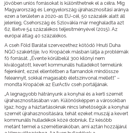
jövőben uniós forrásokat is különíthetnek el a célra. Míg
Magyarország és Lengyelország újrahasznosítási aránya
ezen a területen a 2020-as EU-cél, 50 százalék alatt áll
jelenleg, Csehország és Szlovákia már meghaladta azt
62, illetve 54 százalékos teljesítményével (2015). Az
európai átlag 40 százalékos.
A cseh Föld Barátai szervezethez kötődő Hnutí Duha
NGO szakértője, Ivo Kropáček másban látja a problémák
fő forrását. „Évente körülbelül 300 kilónyi nem
kiválogatott, kevert kommunális hulladékot termelünk
fejenként, ezzel ellentétben a flamandok mindössze
feleannyit, sokkal magasabb életszínvonal mellett” –
mondta Kropáček az EurActiv cseh portáljának.
„A legnagyobb hátrányunk a konyhai és a kerti szemét
újrahasznosításában van. Különösképpen a városokban
igaz, hogy a háztartásoknak nincs lehetőségük a konyhai
szemét újrahasznosítására, tehát ezeket muszáj a kevert
kommunális hulladékok közé dobniuk. Ez később
metánt termel a szemétlerakóban, ami aztán hozzájárul