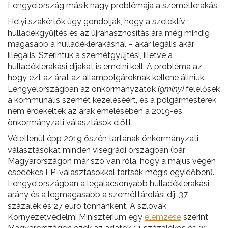
Lengyelország másik nagy problémája a szemétlerakás.
Helyi szakértők úgy gondolják, hogy a szelektív
hulladékgyűjtés és az újrahasznosítás ára még mindig
magasabb a hulladéklerakásnál – akár legális akár
illegális. Szerintük a szemétgyűjtési, illetve a
hulladéklerakási díjakat is emelni kell. A probléma az,
hogy ezt az árat az állampolgároknak kellene állniuk.
Lengyelországban az önkormányzatok
(gminy)
felelősek
a kommunális szemét kezeléséért, és a polgármesterek
nem érdekeltek az árak emelésében a 2019-es
önkormányzati választások előtt.
Véletlenül épp 2019 őszén tartanak önkormányzati
választásokat minden visegrádi országban (bár
Magyarországon már szó van róla, hogy a május végén
esedékes EP-választásokkal tartsák mégis egyidőben).
Lengyelországban a legalacsonyabb hulladéklerakási
arány és a legmagasabb a szeméttárolási díj: 37
százalék és 27 euró tonnánként. A szlovák
Környezetvédelmi Minisztérium egy
elemzése
szerint